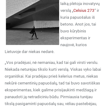
laiką plėtoja inovatyvų
verslą „
Celsius 273
“ ir
kuria papuošalus iš
betono. Anot jos, tai
buvo kūrybinis
eksperimentas ir
naujovė, kurios
Lietuvoje dar niekas nedarė.
„Vos pradėjusi, nė nemaniau, kad tai gali virsti verslu.
Niekada neturėjau tikslo kurti verslą. Viskas vyko labai
organiškai. Kai pradėjau prieš kelerius metus, niekas
nekūrė cementinių papuošalų, tad tai buvo savotiškas
eksperimentas, kiek galime prisijaukinti medžiagą ir
panaudoti ją netradiciniu būdu. Pirmiausia turėjau
tikslą pasigaminti papuošalų sau, vėliau pastebėjau,