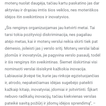
moterų nuolat daugėja, tačiau kartu paskatino jas dar
aktyviau ir drąsiau imtis šios veiklos, nes moteriškos
idėjos itin sveikintinos ir inovatyvios.
„Šis renginys organizuojamas jau ketvirti metai. Tai
tarsi tokia pozityvioji diskriminacija, nes pagaliau
atėjo metas, kai ir moterų verslui reikia skirti tiek pat
dėmesio, įsileisti jas į verslo sritį. Moterų verslai labai
įdomūs ir inovatyvūs, jie pagyvina verslo pasaulį, todėl
ir šis renginys itin sveikintinas. Šiemet išskirtinai visi
nominuoti verslai išsiskyrė kažkokia inovacija.
Labiausiai įkvėpė tie, kurie jau rinkoje egzistuojančias
ir, atrodo, nepakeičiamas idėjas sugebėjo pateikti
kažkaip kitaip, inovatyviai, įdomiai ir įsitvirtinti. Šįkart
nebuvo radikalių inovacijų, tačiau kiekvienas verslas
pateikė savitą požiūrį ir įdomų idėjos sprendimą“, –