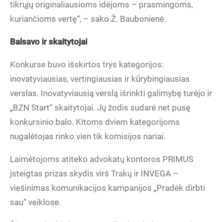
tikrųjų originaliausioms idėjoms – prasmingoms,
kuriančioms vertę“, – sako Ž. Baubonienė.
Balsavo ir skaitytojai
Konkurse buvo išskirtos trys kategorijos:
inovatyviausias, vertingiausias ir kūrybingiausias
verslas. Inovatyviausią verslą išrinkti galimybę turėjo ir
„BZN Start“ skaitytojai. Jų žodis sudarė net pusę
konkursinio balo. Kitoms dviem kategorijoms
nugalėtojas rinko vien tik komisijos nariai.
Laimėtojoms atiteko advokatų kontoros PRIMUS
įsteigtas prizas skydis virš Trakų ir INVEGA –
viešinimas komunikacijos kampanijos „Pradėk dirbti
sau“ veiklose.