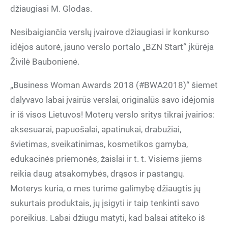
džiaugiasi M. Glodas.
Nesibaigiančia verslų įvairove džiaugiasi ir konkurso
idėjos autorė, jauno verslo portalo „BZN Start“ įkūrėja
Živilė Baubonienė.
„Business Woman Awards 2018 (#BWA2018)“ šiemet
dalyvavo labai įvairūs verslai, originalūs savo idėjomis
ir iš visos Lietuvos! Moterų verslo sritys tikrai įvairios:
aksesuarai, papuošalai, apatinukai, drabužiai,
švietimas, sveikatinimas, kosmetikos gamyba,
edukacinės priemonės, žaislai ir t. t. Visiems jiems
reikia daug atsakomybės, drąsos ir pastangų.
Moterys kuria, o mes turime galimybę džiaugtis jų
sukurtais produktais, jų įsigyti ir taip tenkinti savo
poreikius. Labai džiugu matyti, kad balsai atiteko iš