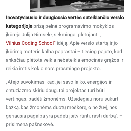
Inovatyviausio ir daugiausia vertės suteikiančio verslo
kategorijoje
prizą pelnė programavimo mokyklos
įkūrėja Julija Rimšelė, sėkmingai plėtojanti „
Vilnius Coding School“
idėją. Apie verslo startą ir jo
įkūrimą moteris kalba paprastai – tiesiog pajuto, kad
anksčiau plėtota veikla nebeteikia emocinės grąžos ir
reikia imtis kokio nors prasmingo projekto.
„Atėjo suvokimas, kad, jei savo laiko, energijos ir
entuziazmo skiriu daug, tai projektas turi būti
vertingas, padėti žmonėms. Užsidegiau noru sukurti
kažką, kas žmonėms duotų meškerę, o ne žuvį, nes
geriausia pagalba yra padėti įsitvirtinti, rasti darbą“, –
prisimena pašnekovė.