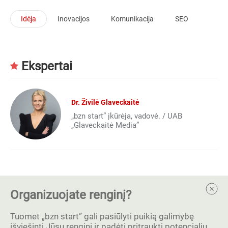
Idėja
Inovacijos
Komunikacija
SEO
Ekspertai
Dr. Živilė Glaveckaitė
„bzn start” įkūrėja, vadovė. / UAB
„Glaveckaitė Media”
Organizuojate renginį?
Tuomet „bzn start” gali pasiūlyti puikią galimybę
išviešinti Jūsų renginį ir padėti pritraukti potencialių