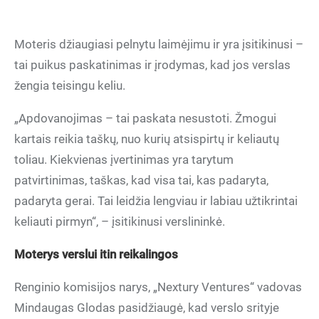
Moteris džiaugiasi pelnytu laimėjimu ir yra įsitikinusi –
tai puikus paskatinimas ir įrodymas, kad jos verslas
žengia teisingu keliu.
„Apdovanojimas – tai paskata nesustoti. Žmogui
kartais reikia taškų, nuo kurių atsispirtų ir keliautų
toliau. Kiekvienas įvertinimas yra tarytum
patvirtinimas, taškas, kad visa tai, kas padaryta,
padaryta gerai. Tai leidžia lengviau ir labiau užtikrintai
keliauti pirmyn“, – įsitikinusi verslininkė.
Moterys verslui itin reikalingos
Renginio komisijos narys, „Nextury Ventures“ vadovas
Mindaugas Glodas pasidžiaugė, kad verslo srityje