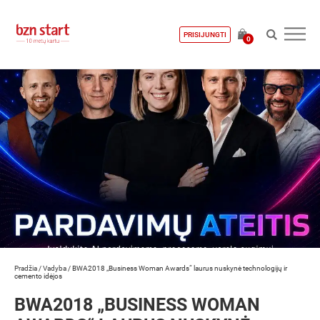
PRISIJUNGTI
0
Pradžia
/
Vadyba
/
BWA2018 „Business Woman Awards“ laurus nuskynė technologijų ir
cemento idėjos
BWA2018 „BUSINESS WOMAN