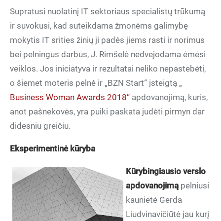
Supratusi nuolatinį IT sektoriaus specialistų trūkumą
ir suvokusi, kad suteikdama žmonėms galimybę
mokytis IT srities žinių ji padės jiems rasti ir norimus
bei pelningus darbus, J. Rimšelė nedvejodama ėmėsi
veiklos. Jos iniciatyva ir rezultatai neliko nepastebėti,
o šiemet moteris pelnė ir „BZN Start“ įsteigtą „
Business Woman Awards 2018“
apdovanojimą, kuris,
anot pašnekovės, yra puiki paskata judėti pirmyn dar
didesniu greičiu.
Eksperimentinė kūryba
Kūrybingiausio verslo
apdovanojimą
pelniusi
kaunietė Gerda
Liudvinavičiūtė jau kurį