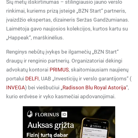
Šių metų išskirtinumas – stilingiausio jauno verslo
rinkimai, kuriems prizą įsteigė „BZN Start“ partneris,
įvaizdžio ekspertas, dizaineris Seržas Gandžumianas.
Laimėtoja gavo naujosios kolekcijos, kurtos kartu su
„Happeak“, marškinėlius.
Renginys nebūtų įvykęs be ilgamečių „BZN Start“
draugų ir renginio partnerių. Organizatoriai dėkingi
advokatų kontorai
PRIMUS
, skaitomiausiam naujienų
portalui
DELFI
, UAB „Investicijų ir verslo garantijoms“ (
INVEGA
) bei viešbučiui „
Radisson Blu Royal Astorija
“,
kurio erdvėse ir vyko kasmečiai apdovanojimai.