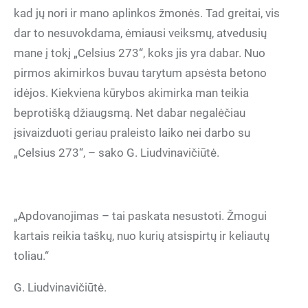
kad jų nori ir mano aplinkos žmonės. Tad greitai, vis
dar to nesuvokdama, ėmiausi veiksmų, atvedusių
mane į tokį „Celsius 273“, koks jis yra dabar. Nuo
pirmos akimirkos buvau tarytum apsėsta betono
idėjos. Kiekviena kūrybos akimirka man teikia
beprotišką džiaugsmą. Net dabar negalėčiau
įsivaizduoti geriau praleisto laiko nei darbo su
„Celsius 273“, – sako G. Liudvinavičiūtė.
„Apdovanojimas – tai paskata nesustoti. Žmogui
kartais reikia taškų, nuo kurių atsispirtų ir keliautų
toliau.“
G. Liudvinavičiūtė.