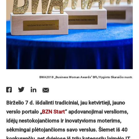
BWA2018 „Business Woman Awards“ BFL/Vyginto Skaraičio nuotr.
Birželio 7 d. išdalinti tradiciniai, jau ketvirtieji, jauno
verslo portalo „
BZN Start
“ apdovanojimai verslioms,
idėjų nestokojančioms ir inovatyvioms moterims,
sėkmingai plėtojančioms savo verslus. Šiemet iš 40
konkurenčių, net dviejose iš trijų kategorijų laimėjo IT