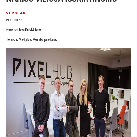
VERSLAS
2018.03.16
Autorius:
Ieva Kniukštienė
Temos:
Vadyba
,
Verslo pradžia
.