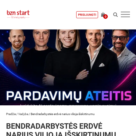
PRISIJUNGTI
0
Pradžia
/
Vadyba
/
Bendradarbystės erdvė narius vilioja išskirtinumu
BENDRADARBYSTĖS ERDVĖ
NARIUS VILIOJA IŠSKIRTINUMU