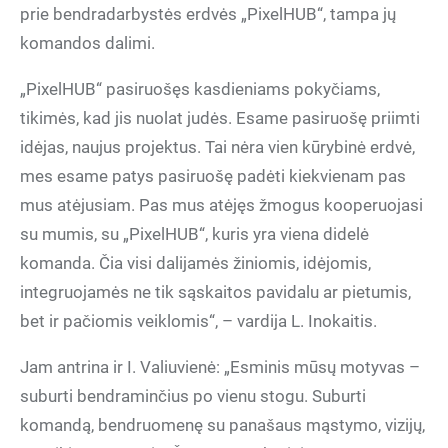
prie bendradarbystės erdvės „PixelHUB“, tampa jų
komandos dalimi.
„PixelHUB“ pasiruošęs kasdieniams pokyčiams,
tikimės, kad jis nuolat judės. Esame pasiruošę priimti
idėjas, naujus projektus. Tai nėra vien kūrybinė erdvė,
mes esame patys pasiruošę padėti kiekvienam pas
mus atėjusiam. Pas mus atėjęs žmogus kooperuojasi
su mumis, su „PixelHUB“, kuris yra viena didelė
komanda. Čia visi dalijamės žiniomis, idėjomis,
integruojamės ne tik sąskaitos pavidalu ar pietumis,
bet ir pačiomis veiklomis“, – vardija L. Inokaitis.
Jam antrina ir I. Valiuvienė: „Esminis mūsų motyvas –
suburti bendraminčius po vienu stogu. Suburti
komandą, bendruomenę su panašaus mąstymo, vizijų,