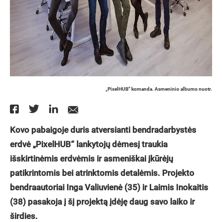
„PixelHUB“ komanda. Asmeninio albumo nuotr.
Kovo pabaigoje duris atversianti bendradarbystės
erdvė „PixelHUB“ lankytojų dėmesį traukia
išskirtinėmis erdvėmis ir asmeniškai įkūrėjų
patikrintomis bei atrinktomis detalėmis. Projekto
bendraautoriai Inga
Valiuvienė
(
35
) ir Laimis
Inokaitis
(
38
) pasakoja į šį projektą įdėję daug savo laiko ir
širdies.