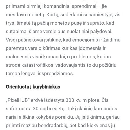
priimami pirmieji komandiniai sprendimai – jie
mesdavo monetą. Kartą, sėdėdami senamiestyje, visi
trys išmetė tą pačią monetos pusę ir suprato, kad
sutapimai šiame versle bus nuolatiniai palydovai.
Visgi pašnekovai įsitikinę, kad emocijomis ir žaidimu
paremtas verslo kūrimas kur kas įdomesnis ir
malonesnis visai komandai, o problemos, kurios
atrodė katastrofiškos, vadovaujantis tokiu požiūriu
tampa lengvai išsprendžiamos.
Orientuota į kūrybininkus
„PixelHUB“ erdvė išdėstyta 300 kv. m plote. Čia
suformuota 30 darbo vietų. Tokį skaičių komandos
nariai aiškina kokybės poreikiu. Jų įsitikinimu, geriau
priimti mažiau bendradarbių, bet kad kiekvienas jų