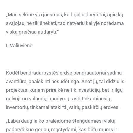
„Man sėkmė yra jausmas, kad galiu daryti tai, apie ką
svajojau, ne tik šnekėti, tad netveriu kailyje norėdama
viską greičiau atidaryti.“
I. Valiuvienė.
Kodėl bendradarbystės erdvę bendraautoriai vadina
avantiūra, paaiškinti nesudėtinga. Anot jų, tai didžiulis
projektas, kuriam prireikė ne tik investicijų, bet ir ilgų
galvojimo valandų, bandymų rasti tinkamiausią
inventorių, tinkamai atskirti įvairių paskirčių erdves.
„Labai daug laiko praleidome stengdamiesi viską
padaryti kuo geriau, mąstydami, kas būtų mums ir