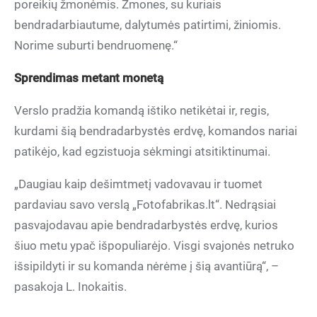
poreikių žmonėmis. Žmones, su kuriais
bendradarbiautume, dalytumės patirtimi, žiniomis.
Norime suburti bendruomenę.“
Sprendimas metant monetą
Verslo pradžia komandą ištiko netikėtai ir, regis,
kurdami šią bendradarbystės erdvę, komandos nariai
patikėjo, kad egzistuoja sėkmingi atsitiktinumai.
„Daugiau kaip dešimtmetį vadovavau ir tuomet
pardaviau savo verslą „Fotofabrikas.lt“. Nedrąsiai
pasvajodavau apie bendradarbystės erdvę, kurios
šiuo metu ypač išpopuliarėjo. Visgi svajonės netruko
išsipildyti ir su komanda nėrėme į šią avantiūrą“, –
pasakoja L. Inokaitis.