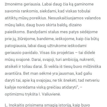
žmonėms geriausia. Labai daug čia ką gaminome
savomis rankomis, siekdami, kad viskas tobulai
atitiktų mūsų poreikius. Nesuskaičiuojamos valandos
mūsų laiko, daug buvo skirta baldų, dizaino
paieškoms. Bandydami stalus mes patys sėdėjome
prie jų, žiūrėjome, bandėme, ieškojome, kaip čia būtų
patogiausia, labai daug užtrukome ieškodami
geriausio pavidalo. Visas šis projektas – tai didelė
mūsų svajonė. Darai, svajoji, turi ambiciją, nukrenti,
atsikeli ir toliau darai. Ši veikla iš tiesų buvo milžiniška
avantiūra. Bet man sėkmė yra jausmas, kad galiu
daryti tai, apie ką svajojau, ne tik šnekėti, tad netveriu
kailyje norėdama viską greičiau atidaryti“, –
optimizmu trykšta I. Valiuvienė.
L. Inokaitis prisimena smagią istoriją, kaip buvo