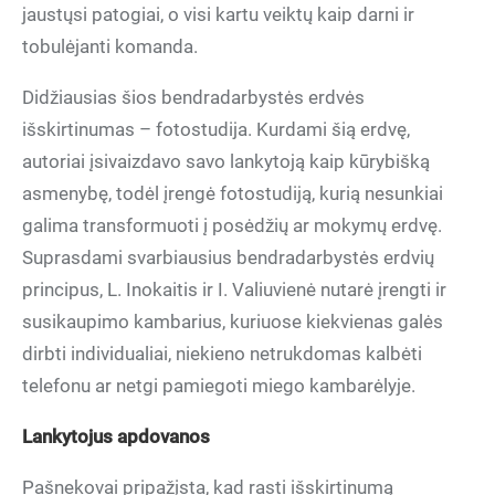
jaustųsi patogiai, o visi kartu veiktų kaip darni ir
tobulėjanti komanda.
Didžiausias šios bendradarbystės erdvės
išskirtinumas – fotostudija. Kurdami šią erdvę,
autoriai įsivaizdavo savo lankytoją kaip kūrybišką
asmenybę, todėl įrengė fotostudiją, kurią nesunkiai
galima transformuoti į posėdžių ar mokymų erdvę.
Suprasdami svarbiausius bendradarbystės erdvių
principus, L. Inokaitis ir I. Valiuvienė nutarė įrengti ir
susikaupimo kambarius, kuriuose kiekvienas galės
dirbti individualiai, niekieno netrukdomas kalbėti
telefonu ar netgi pamiegoti miego kambarėlyje.
Lankytojus apdovanos
Pašnekovai pripažįsta, kad rasti išskirtinumą