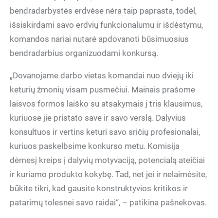
bendradarbystės erdvėse nėra taip paprasta, todėl,
išsiskirdami savo erdvių funkcionalumu ir išdėstymu,
komandos nariai nutarė apdovanoti būsimuosius
bendradarbius organizuodami konkursą.
„Dovanojame darbo vietas komandai nuo dviejų iki
keturių žmonių visam pusmečiui. Mainais prašome
laisvos formos laiško su atsakymais į tris klausimus,
kuriuose jie pristato save ir savo verslą. Dalyvius
konsultuos ir vertins keturi savo sričių profesionalai,
kuriuos paskelbsime konkurso metu. Komisija
dėmesį kreips į dalyvių motyvaciją, potencialą ateičiai
ir kuriamo produkto kokybę. Tad, net jei ir nelaimėsite,
būkite tikri, kad gausite konstruktyvios kritikos ir
patarimų tolesnei savo raidai“, – patikina pašnekovas.