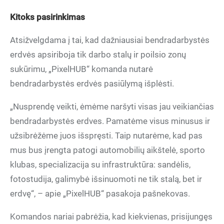
Kitoks pasirinkimas
Atsižvelgdama į tai, kad dažniausiai bendradarbystės
erdvės apsiriboja tik darbo stalų ir poilsio zonų
sukūrimu, „PixelHUB“ komanda nutarė
bendradarbystės erdvės pasiūlymą išplėsti.
„Nusprendę veikti, ėmėme naršyti visas jau veikiančias
bendradarbystės erdves. Pamatėme visus minusus ir
užsibrėžėme juos išspręsti. Taip nutarėme, kad pas
mus bus įrengta patogi automobilių aikštelė, sporto
klubas, specializacija su infrastruktūra: sandėlis,
fotostudija, galimybė išsinuomoti ne tik stalą, bet ir
erdvę“, – apie „PixelHUB“ pasakoja pašnekovas.
Komandos nariai pabrėžia, kad kiekvienas, prisijungęs