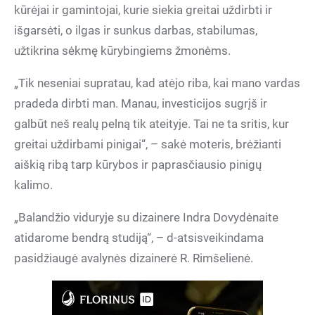
kūrėjai ir gamintojai, kurie siekia greitai uždirbti ir
išgarsėti, o ilgas ir sunkus darbas, stabilumas,
užtikrina sėkmę kūrybingiems žmonėms.
„Tik neseniai supratau, kad atėjo riba, kai mano vardas
pradeda dirbti man. Manau, investicijos sugrįš ir
galbūt neš realų pelną tik ateityje. Tai ne ta sritis, kur
greitai uždirbami pinigai“, – sakė moteris, brėžianti
aiškią ribą tarp kūrybos ir paprasčiausio pinigų
kalimo.
„Balandžio viduryje su dizainere Indra Dovydėnaite
atidarome bendrą studiją“, – d-atsisveikindama
pasidžiaugė avalynės dizainerė R. Rimšelienė.