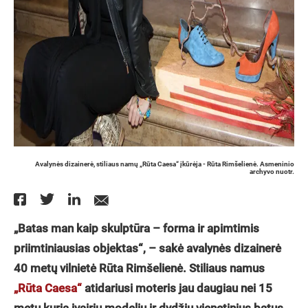
Avalynės dizainerė, stiliaus namų „Rūta Caesa“ įkūrėja - Rūta Rimšelienė. Asmeninio
archyvo nuotr.
„Batas man kaip skulptūra – forma ir apimtimis
priimtiniausias objektas“, – sakė avalynės dizainerė
40 metų vilnietė Rūta Rimšelienė. Stiliaus namus
„Rūta Caesa“
atidariusi moteris jau daugiau nei 15