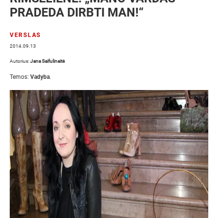
PRADEDA DIRBTI MAN!“
VERSLAS
2014.09.13
Autorius:
Jana Saifulinaitė
Temos:
Vadyba
.