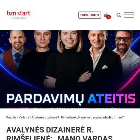
PRISIJUNGTI
0
Pradžia
/
Vadyba
/
Avalynės dizainerė R. Rimšelienė: „Mano vardas pradeda dirbti man!“
AVALYNĖS DIZAINERĖ R.
RIMŠELIENĖ: „MANO VARDAS