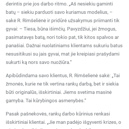
derintis prie jos darbo ritmo. „Aš nesiekiu gaminti
batų – siekiu parduoti savo kuriamus modelius, –
sakė R. Rimšeliėnė ir pridūrė užsakymus priimanti tik
gyvai: – Tiesa, būna išimčių. Pavyzdžiui, jei žmogus,
pasimatavęs batą, nori tokio pat, tik kitos spalvos ar
panašiai. Dažnai nuolatiniams klientams sukuriu batus
nesusitikusi su jais gyvai, mat jie kreipiasi prašydami
sukurti ką nors savo nuožiūra.“
Apibūdindama savo klientus, R. Rimšelienė sakė: „Tai
žmonės, kurie ne tik vertina rankų darbą, bet ir siekia
būti originalūs, išskirtiniai. Jiems svetima masinė
gamyba. Tai kūrybingos asmenybės.“
Pasak pašnekovės, rankų darbo kūrinius renkasi
išskirtiniai klientai. „Jie man padėjo išgyventi krizes, o