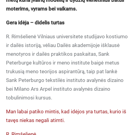
metų kuria įvairių modelių ir dydžių vienetinius batus
moterims, vyrams bei vaikams.
Gera idėja – didelis turtas
R. Rimšelienė Vilniaus universitete studijavo kostiumo
ir dailės istoriją, vėliau Dailės akademijoje išklausė
menotyros ir dailės praktikos paskaitas, Sank
Peterburge kultūros ir meno institute baigė metus
trukusią meno teorijos aspirantūrą, taip pat lankė
Sank Peterburgo tekstilės instituto avalynės dizaino
bei Milano Ars Arpel instituto avalynės dizaino
tobulinimosi kursus.
Man labai patiko mintis, kad idėjos yra turtas, kurio iš
tavęs niekas negali atimti.
R. Rimšelienė