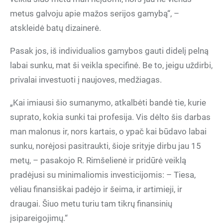
metus galvoju apie mažos serijos gamybą“, –
atskleidė batų dizainerė.
Pasak jos, iš individualios gamybos gauti didelį pelną
labai sunku, mat ši veikla specifinė. Be to, jeigu uždirbi,
privalai investuoti į naujoves, medžiagas.
„Kai imiausi šio sumanymo, atkalbėti bandė tie, kurie
suprato, kokia sunki tai profesija. Vis dėlto šis darbas
man malonus ir, nors kartais, o ypač kai būdavo labai
sunku, norėjosi pasitraukti, šioje srityje dirbu jau 15
metų, – pasakojo R. Rimšelienė ir pridūrė veiklą
pradėjusi su minimaliomis investicijomis: – Tiesa,
vėliau finansiškai padėjo ir šeima, ir artimieji, ir
draugai. Šiuo metu turiu tam tikrų finansinių
įsipareigojimų.“