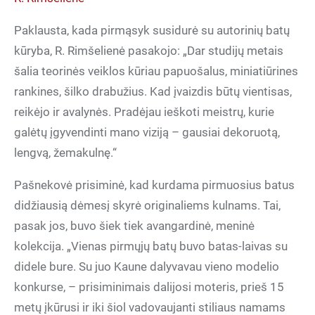
Paklausta, kada pirmąsyk susidurė su autorinių batų
kūryba, R. Rimšelienė pasakojo: „Dar studijų metais
šalia teorinės veiklos kūriau papuošalus, miniatiūrines
rankines, šilko drabužius. Kad įvaizdis būtų vientisas,
reikėjo ir avalynės. Pradėjau ieškoti meistrų, kurie
galėtų įgyvendinti mano viziją – gausiai dekoruotą,
lengvą, žemakulnę.“
Pašnekovė prisiminė, kad kurdama pirmuosius batus
didžiausią dėmesį skyrė originaliems kulnams. Tai,
pasak jos, buvo šiek tiek avangardinė, meninė
kolekcija. „Vienas pirmųjų batų buvo batas-laivas su
didele bure. Su juo Kaune dalyvavau vieno modelio
konkurse, – prisiminimais dalijosi moteris, prieš 15
metų įkūrusi ir iki šiol vadovaujanti stiliaus namams