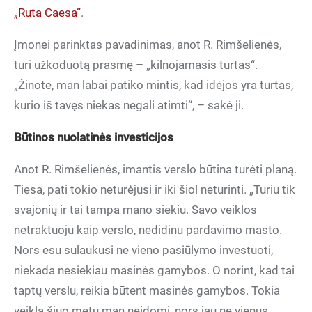
„Ruta Caesa“
.
Įmonei parinktas pavadinimas, anot R. Rimšelienės,
turi užkoduotą prasmę – „kilnojamasis turtas“.
„Žinote, man labai patiko mintis, kad idėjos yra turtas,
kurio iš tavęs niekas negali atimti“, – sakė ji.
Būtinos nuolatinės investicijos
Anot R. Rimšelienės, imantis verslo būtina turėti planą.
Tiesa, pati tokio neturėjusi ir iki šiol neturinti. „Turiu tik
svajonių ir tai tampa mano siekiu. Savo veiklos
netraktuoju kaip verslo, nedidinu pardavimo masto.
Nors esu sulaukusi ne vieno pasiūlymo investuoti,
niekada nesiekiau masinės gamybos. O norint, kad tai
taptų verslu, reikia būtent masinės gamybos. Tokia
veikla šiuo metu man neįdomi, nors jau ne vienus