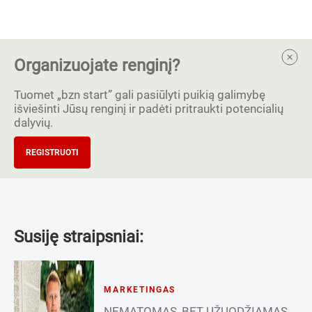
Organizuojate renginį?
Tuomet „bzn start” gali pasiūlyti puikią galimybę
išviešinti Jūsų renginį ir padėti pritraukti potencialių
dalyvių.
REGISTRUOTI
Susiję straipsniai:
MARKETINGAS
NEMATOMAS, BET UŽUODŽIAMAS