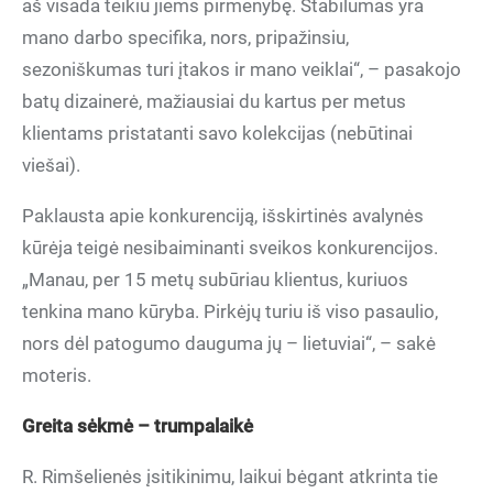
aš visada teikiu jiems pirmenybę. Stabilumas yra
mano darbo specifika, nors, pripažinsiu,
sezoniškumas turi įtakos ir mano veiklai“, – pasakojo
batų dizainerė, mažiausiai du kartus per metus
klientams pristatanti savo kolekcijas (nebūtinai
viešai).
Paklausta apie konkurenciją, išskirtinės avalynės
kūrėja teigė nesibaiminanti sveikos konkurencijos.
„Manau, per 15 metų subūriau klientus, kuriuos
tenkina mano kūryba. Pirkėjų turiu iš viso pasaulio,
nors dėl patogumo dauguma jų – lietuviai“, – sakė
moteris.
Greita sėkmė – trumpalaikė
R. Rimšelienės įsitikinimu, laikui bėgant atkrinta tie