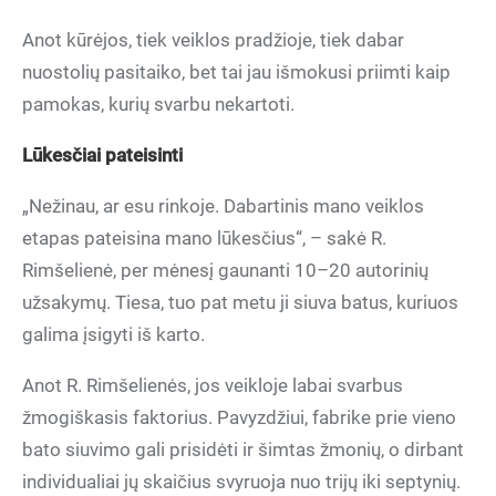
Anot kūrėjos, tiek veiklos pradžioje, tiek dabar
nuostolių pasitaiko, bet tai jau išmokusi priimti kaip
pamokas, kurių svarbu nekartoti.
Lūkesčiai pateisinti
„Nežinau, ar esu rinkoje. Dabartinis mano veiklos
etapas pateisina mano lūkesčius“, – sakė R.
Rimšelienė, per mėnesį gaunanti 10–20 autorinių
užsakymų. Tiesa, tuo pat metu ji siuva batus, kuriuos
galima įsigyti iš karto.
Anot R. Rimšelienės, jos veikloje labai svarbus
žmogiškasis faktorius. Pavyzdžiui, fabrike prie vieno
bato siuvimo gali prisidėti ir šimtas žmonių, o dirbant
individualiai jų skaičius svyruoja nuo trijų iki septynių.