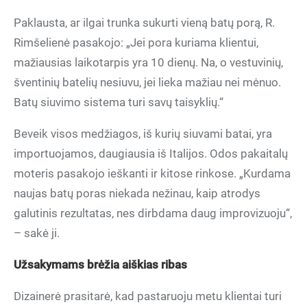
Paklausta, ar ilgai trunka sukurti vieną batų porą, R.
Rimšelienė pasakojo: „Jei pora kuriama klientui,
mažiausias laikotarpis yra 10 dienų. Na, o vestuvinių,
šventinių batelių nesiuvu, jei lieka mažiau nei mėnuo.
Batų siuvimo sistema turi savų taisyklių.“
Beveik visos medžiagos, iš kurių siuvami batai, yra
importuojamos, daugiausia iš Italijos. Odos pakaitalų
moteris pasakojo ieškanti ir kitose rinkose. „Kurdama
naujas batų poras niekada nežinau, kaip atrodys
galutinis rezultatas, nes dirbdama daug improvizuoju“,
– sakė ji.
Užsakymams brėžia aiškias ribas
Dizainerė prasitarė, kad pastaruoju metu klientai turi