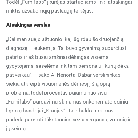
Todėl „Furnifabs“ įkūrėjas startuoliams linki atsakingai
rinktis užsakomųjų paslaugų teikėjus.
Atsakingas verslas
„Kai man suėjo aštuoniolika, išgirdau šokiruojančią
diagnozę – leukemija. Tai buvo gyvenimą supurčiusi
patirtis ir aš būsiu amžinai dėkingas visiems
gydytojams, seselėms ir kitam personalui, kurių dėka
pasveikau“, – sako A. Nenorta. Dabar verslininkas
siekia atkreipti visuomenės dėmesį į šią opią
problemą, todėl procentas pajamų nuo visų
„Furnifabs“ pardavimų skiriamas onkohematologinių
ligonių bendrijai ,,Kraujas“. Taip baldo pirkimas
padeda paremti tūkstančius vėžiu sergančių žmonių ir
jų šeimų.