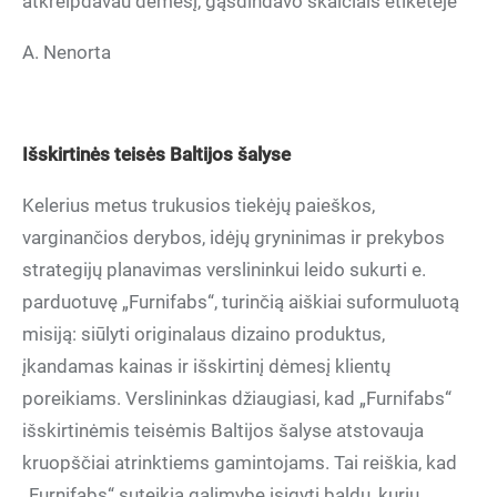
atkreipdavau dėmesį, gąsdindavo skaičiais etiketėje“
A. Nenorta
Išskirtinės teisės Baltijos šalyse
Kelerius metus trukusios tiekėjų paieškos,
varginančios derybos, idėjų gryninimas ir prekybos
strategijų planavimas verslininkui leido sukurti e.
parduotuvę „Furnifabs“, turinčią aiškiai suformuluotą
misiją: siūlyti originalaus dizaino produktus,
įkandamas kainas ir išskirtinį dėmesį klientų
poreikiams. Verslininkas džiaugiasi, kad „Furnifabs“
išskirtinėmis teisėmis Baltijos šalyse atstovauja
kruopščiai atrinktiems gamintojams. Tai reiškia, kad
„Furnifabs“ suteikia galimybę įsigyti baldų, kurių