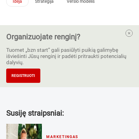
Idėja
Strategija
Verslo modelis
Organizuojate renginį?
Tuomet „bzn start” gali pasiūlyti puikią galimybę
išviešinti Jūsų renginį ir padėti pritraukti potencialių
dalyvių.
REGISTRUOTI
Susiję straipsniai:
MARKETINGAS