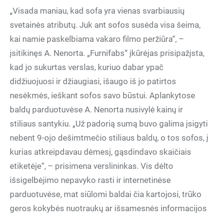
„Visada maniau, kad sofa yra vienas svarbiausių
svetainės atributų. Juk ant sofos susėda visa šeima,
kai namie paskelbiama vakaro filmo peržiūra“, –
įsitikinęs A. Nenorta. „Furnifabs“ įkūrėjas prisipažįsta,
kad jo sukurtas verslas, kuriuo dabar ypač
didžiuojuosi ir džiaugiasi, išaugo iš jo patirtos
nesėkmės, ieškant sofos savo būstui. Aplankytose
baldų parduotuvėse A. Nenorta nusivylė kainų ir
stiliaus santykiu. „Už padorią sumą buvo galima įsigyti
nebent 9-ojo dešimtmečio stiliaus baldų, o tos sofos, į
kurias atkreipdavau dėmesį, gąsdindavo skaičiais
etiketėje“, – prisimena verslininkas. Vis dėlto
išsigelbėjimo nepavyko rasti ir internetinėse
parduotuvėse, mat siūlomi baldai čia kartojosi, trūko
geros kokybės nuotraukų ar išsamesnės informacijos