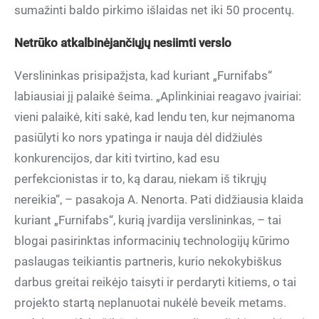
sumažinti baldo pirkimo išlaidas net iki 50 procentų.
Netrūko atkalbinėjančiųjų nesiimti verslo
Verslininkas prisipažįsta, kad kuriant „Furnifabs“
labiausiai jį palaikė šeima. „Aplinkiniai reagavo įvairiai:
vieni palaikė, kiti sakė, kad lendu ten, kur neįmanoma
pasiūlyti ko nors ypatinga ir nauja dėl didžiulės
konkurencijos, dar kiti tvirtino, kad esu
perfekcionistas ir to, ką darau, niekam iš tikrųjų
nereikia“, – pasakoja A. Nenorta. Pati didžiausia klaida
kuriant „Furnifabs“, kurią įvardija verslininkas, – tai
blogai pasirinktas informacinių technologijų kūrimo
paslaugas teikiantis partneris, kurio nekokybiškus
darbus greitai reikėjo taisyti ir perdaryti kitiems, o tai
projekto startą neplanuotai nukėlė beveik metams.