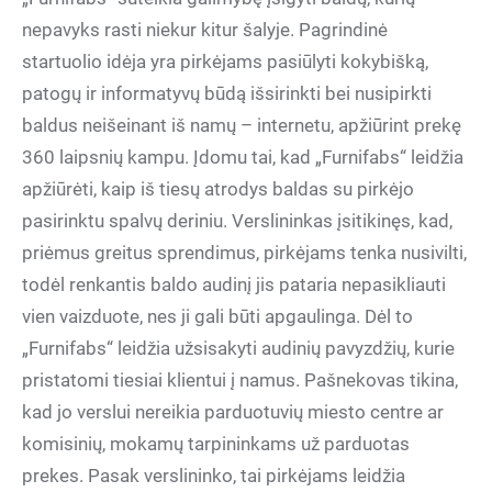
nepavyks rasti niekur kitur šalyje. Pagrindinė
startuolio idėja yra pirkėjams pasiūlyti kokybišką,
patogų ir informatyvų būdą išsirinkti bei nusipirkti
baldus neišeinant iš namų – internetu, apžiūrint prekę
360 laipsnių kampu. Įdomu tai, kad „Furnifabs“ leidžia
apžiūrėti, kaip iš tiesų atrodys baldas su pirkėjo
pasirinktu spalvų deriniu. Verslininkas įsitikinęs, kad,
priėmus greitus sprendimus, pirkėjams tenka nusivilti,
todėl renkantis baldo audinį jis pataria nepasikliauti
vien vaizduote, nes ji gali būti apgaulinga. Dėl to
„Furnifabs“ leidžia užsisakyti audinių pavyzdžių, kurie
pristatomi tiesiai klientui į namus. Pašnekovas tikina,
kad jo verslui nereikia parduotuvių miesto centre ar
komisinių, mokamų tarpininkams už parduotas
prekes. Pasak verslininko, tai pirkėjams leidžia