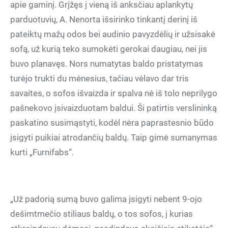
apie gaminį. Grįžęs į vieną iš anksčiau aplankytų
parduotuvių, A. Nenorta išsirinko tinkantį derinį iš
pateiktų mažų odos bei audinio pavyzdėlių ir užsisakė
sofą, už kurią teko sumokėti gerokai daugiau, nei jis
buvo planavęs. Nors numatytas baldo pristatymas
turėjo trukti du mėnesius, tačiau vėlavo dar tris
savaites, o sofos išvaizda ir spalva nė iš tolo neprilygo
pašnekovo įsivaizduotam baldui. Ši patirtis verslininką
paskatino susimąstyti, kodėl nėra paprastesnio būdo
įsigyti puikiai atrodančių baldų. Taip gimė sumanymas
kurti „Furnifabs“.
„Už padorią sumą buvo galima įsigyti nebent 9-ojo
dešimtmečio stiliaus baldų, o tos sofos, į kurias