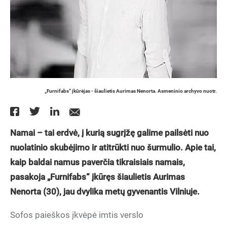
„Furnifabs“ įkūrėjas - šiaulietis Aurimas Nenorta. Asmeninio archyvo nuotr.
Namai – tai erdvė, į kurią sugrįžę galime pailsėti nuo
nuolatinio skubėjimo ir atitrūkti nuo šurmulio. Apie tai,
kaip baldai namus paverčia tikraisiais namais,
pasakoja „Furnifabs“ įkūręs šiaulietis Aurimas
Nenorta (30), jau dvylika metų gyvenantis Vilniuje.
Sofos paieškos įkvėpė imtis verslo