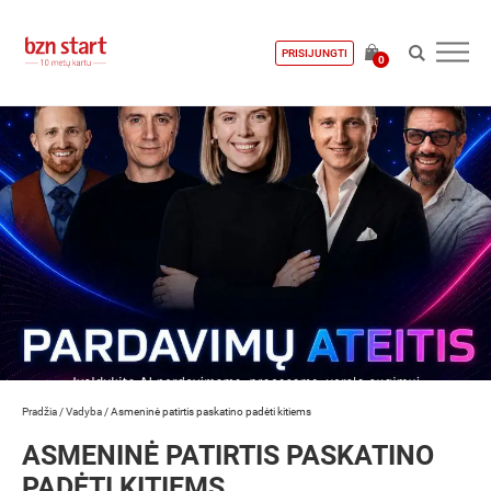
PRISIJUNGTI
0
Pradžia
/
Vadyba
/
Asmeninė patirtis paskatino padėti kitiems
ASMENINĖ PATIRTIS PASKATINO
PADĖTI KITIEMS