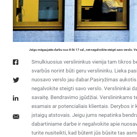
Jeigu mėgaujatės darbu nuo 8 iki 17 val., net negalvokite steigti savo verslo. Ve
Smulkiuosius verslininkus vienija tam tikros 
svarbūs norint būti geru verslininku. Lieka pasi
nuosavo verslo jau dabar.Pasiryžimas aukotis.
negalvokite steigti savo verslo. Verslininkai d
savaitę. Bendravimo įgūdžiai. Verslininkams t
esamais ar potencialiais klientais. Derybos ir 
įstaigų atstovais. Jeigu jums nepatinka bendra
dabartiniame darbe ir negalvokite apie nuosav
turite nusiteikti, kad būtent jūs būsite tas as