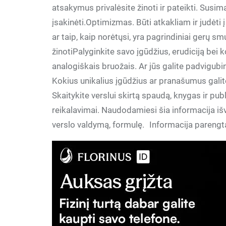
atsakymus privalėsite žinoti ir pateikti. Susim
įsakinėti.Optimizmas. Būti atkakliam ir judėti į
ar taip, kaip norėtųsi, yra pagrindiniai gerų s
žinotiPalyginkite savo įgūdžius, erudiciją bei
analogiškais bruožais. Ar jūs galite padvigubi
Kokius unikalius įgūdžius ar pranašumus galit
Skaitykite verslui skirtą spaudą, knygas ir pub
reikalavimai. Naudodamiesi šia informacija išve
verslo valdymą, formulę. Informacija pareng