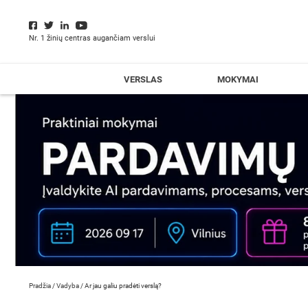
Nr. 1 žinių centras augančiam verslui
VERSLAS
MOKYMAI
Pradžia
/
Vadyba
/
Ar jau galiu pradėti verslą?