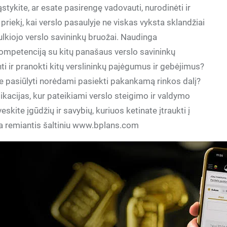
ąstykite, ar esate pasirengę vadovauti, nurodinėti ir
 priekį, kai verslo pasaulyje ne viskas vyksta sklandžiai
mulkiojo verslo savininkų bruožai. Naudinga
 kompetenciją su kitų panašaus verslo savininkų
nti ir pranokti kitų verslininkų pajėgumus ir gebėjimus?
e pasiūlyti norėdami pasiekti pakankamą rinkos dalį?
likacijas, kur pateikiami verslo steigimo ir valdymo
skite įgūdžių ir savybių, kuriuos ketinate įtraukti į
ta remiantis šaltiniu www.bplans.com