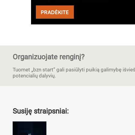
Organizuojate renginį?
Tuomet „bzn start” gali pasiūlyti puikią galimybę išvieši
potencialių dalyvių.
Susiję straipsniai: