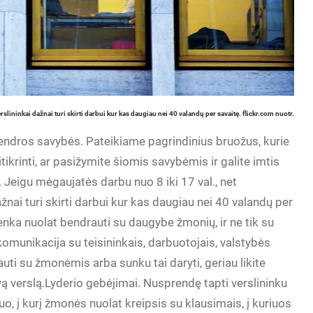
rslininkai dažnai turi skirti darbui kur kas daugiau nei 40 valandų per savaitę. flickr.com nuotr.
bendros savybės. Pateikiame pagrindinius bruožus, kurie
tikrinti, ar pasižymite šiomis savybėmis ir galite imtis
 Jeigu mėgaujatės darbu nuo 8 iki 17 val., net
ažnai turi skirti darbui kur kas daugiau nei 40 valandų per
enka nuolat bendrauti su daugybe žmonių, ir ne tik su
komunikacija su teisininkais, darbuotojais, valstybės
uti su žmonėmis arba sunku tai daryti, geriau likite
ą verslą.Lyderio gebėjimai. Nusprendę tapti verslininku
muo, į kurį žmonės nuolat kreipsis su klausimais, į kuriuos