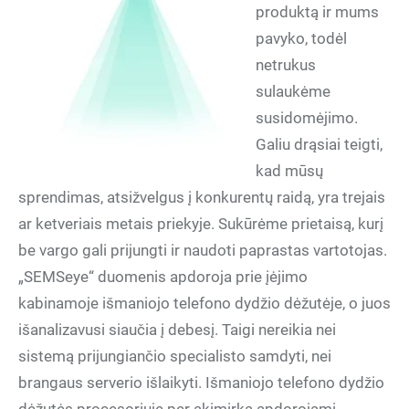
produktą ir mums
pavyko, todėl
netrukus
sulaukėme
susidomėjimo.
Galiu drąsiai teigti,
kad mūsų
sprendimas, atsižvelgus į konkurentų raidą, yra trejais
ar ketveriais metais priekyje. Sukūrėme prietaisą, kurį
be vargo gali prijungti ir naudoti paprastas vartotojas.
„SEMSeye“ duomenis apdoroja prie įėjimo
kabinamoje išmaniojo telefono dydžio dėžutėje, o juos
išanalizavusi siaučia į debesį. Taigi nereikia nei
sistemą prijungiančio specialisto samdyti, nei
brangaus serverio išlaikyti. Išmaniojo telefono dydžio