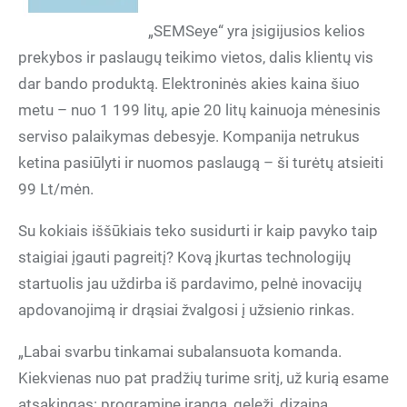
„SEMSeye“ yra įsigijusios kelios
prekybos ir paslaugų teikimo vietos, dalis klientų vis
dar bando produktą. Elektroninės akies kaina šiuo
metu – nuo 1 199 litų, apie 20 litų kainuoja mėnesinis
serviso palaikymas debesyje. Kompanija netrukus
ketina pasiūlyti ir nuomos paslaugą – ši turėtų atsieiti
99 Lt/mėn.
Su kokiais iššūkiais teko susidurti ir kaip pavyko taip
staigiai įgauti pagreitį? Kovą įkurtas technologijų
startuolis jau uždirba iš pardavimo, pelnė inovacijų
apdovanojimą ir drąsiai žvalgosi į užsienio rinkas.
„Labai svarbu tinkamai subalansuota komanda.
Kiekvienas nuo pat pradžių turime sritį, už kurią esame
atsakingas: programinę įrangą, geležį, dizainą,