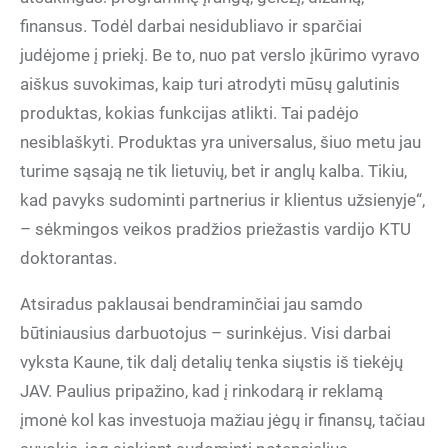
finansus. Todėl darbai nesidubliavo ir sparčiai
judėjome į priekį. Be to, nuo pat verslo įkūrimo vyravo
aiškus suvokimas, kaip turi atrodyti mūsų galutinis
produktas, kokias funkcijas atlikti. Tai padėjo
nesiblaškyti. Produktas yra universalus, šiuo metu jau
turime sąsają ne tik lietuvių, bet ir anglų kalba. Tikiu,
kad pavyks sudominti partnerius ir klientus užsienyje“,
– sėkmingos veikos pradžios priežastis vardijo KTU
doktorantas.
Atsiradus paklausai bendraminčiai jau samdo
būtiniausius darbuotojus – surinkėjus. Visi darbai
vyksta Kaune, tik dalį detalių tenka siųstis iš tiekėjų
JAV. Paulius pripažino, kad į rinkodarą ir reklamą
įmonė kol kas investuoja mažiau jėgų ir finansų, tačiau