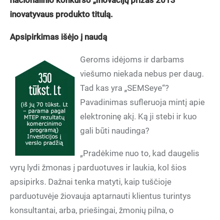
nacionalinio konkurso „Inovacijų prizas 2013“
inovatyvaus produkto titulą.
Apsipirkimas išėjo į naudą
Geroms idėjoms ir darbams
viešumo niekada nebus per daug.
Tad kas yra „SEMSeye“?
Pavadinimas sufleruoja mintį apie
elektroninę akį. Ką ji stebi ir kuo
gali būti naudinga?
„Pradėkime nuo to, kad daugelis
vyrų lydi žmonas į parduotuves ir laukia, kol šios
apsipirks. Dažnai tenka matyti, kaip tuščioje
parduotuvėje žiovauja aptarnauti klientus turintys
konsultantai, arba, priešingai, žmonių pilna, o