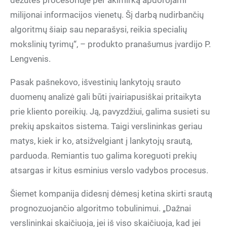
dėžutės procesoriuje per akimirką apdorojami
milijonai informacijos vienetų. Šį darbą nudirbančių
algoritmų šiaip sau neparašysi, reikia specialių
mokslinių tyrimų“, – produkto pranašumus įvardijo P.
Lengvenis.
Pasak pašnekovo, išvestinių lankytojų srauto
duomenų analizė gali būti įvairiapusiškai pritaikyta
prie kliento poreikių. Ją, pavyzdžiui, galima susieti su
prekių apskaitos sistema. Taigi verslininkas geriau
matys, kiek ir ko, atsižvelgiant į lankytojų srautą,
parduoda. Remiantis tuo galima koreguoti prekių
atsargas ir kitus esminius verslo vadybos procesus.
Šiemet kompanija didesnį dėmesį ketina skirti srautą
prognozuojančio algoritmo tobulinimui. „Dažnai
verslininkai skaičiuoja, jei iš viso skaičiuoja, kad jei