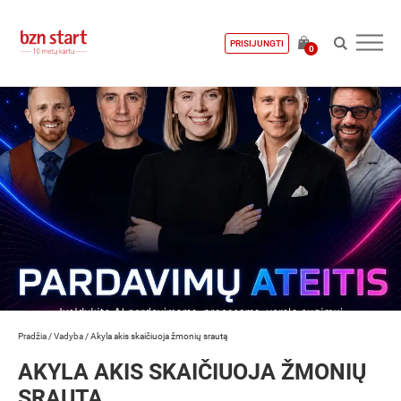
PRISIJUNGTI
0
Pradžia
/
Vadyba
/
Akyla akis skaičiuoja žmonių srautą
AKYLA AKIS SKAIČIUOJA ŽMONIŲ
SRAUTĄ