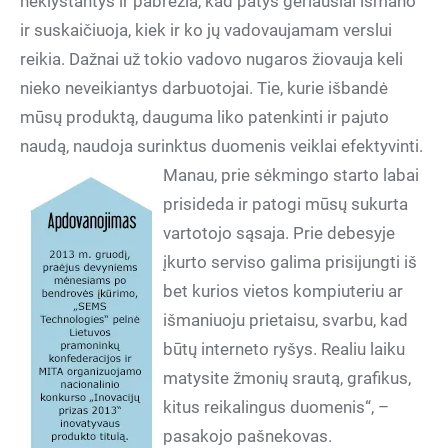
neklystantys ir pabrėžia, kad patys geriausiai išmano
ir suskaičiuoja, kiek ir ko jų vadovaujamam verslui
reikia. Dažnai už tokio vadovo nugaros žiovauja keli
nieko neveikiantys darbuotojai. Tie, kurie išbandė
mūsų produktą, dauguma liko patenkinti ir pajuto
naudą, naudoja surinktus duomenis veiklai efektyvinti.
Manau, prie sėkmingo starto labai
prisideda ir patogi mūsų sukurta
vartotojo sąsaja. Prie debesyje
įkurto serviso galima prisijungti iš
bet kurios vietos kompiuteriu ar
išmaniuoju prietaisu, svarbu, kad
būtų interneto ryšys. Realiu laiku
matysite žmonių srautą, grafikus,
kitus reikalingus duomenis“, –
pasakojo pašnekovas.