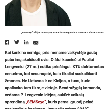
„SEMSeye“ idėjos sumanytojas Paulius Lengvenis Asmeninio albumo nuotr.
Kai kankina nemiga, prisimename vaikystėje gautą
patarimą skaičiuoti avis. O štai kauniečiui Pauliui
Lengveniui (27 m.) nutiko priešingai: KTU doktorantas
nenurimo, kol nesumąstė, kaip tiksliai suskaičiuoti
žmones. Ne Lietuvos ir ne Kinijos, o tuos, kurie
apsilanko tam tikroje vietoje. Bendražygių komanda,
vedama P. Lengvenio idėjos, sukūrė unikalų
sprendimą
„SEMSeye“
, kuris pernai gruodį pelnė