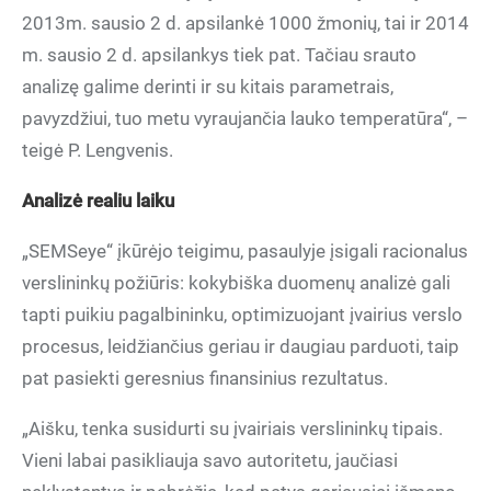
2013m. sausio 2 d. apsilankė 1000 žmonių, tai ir 2014
m. sausio 2 d. apsilankys tiek pat. Tačiau srauto
analizę galime derinti ir su kitais parametrais,
pavyzdžiui, tuo metu vyraujančia lauko temperatūra“, –
teigė P. Lengvenis.
Analizė realiu laiku
„SEMSeye“ įkūrėjo teigimu, pasaulyje įsigali racionalus
verslininkų požiūris: kokybiška duomenų analizė gali
tapti puikiu pagalbininku, optimizuojant įvairius verslo
procesus, leidžiančius geriau ir daugiau parduoti, taip
pat pasiekti geresnius finansinius rezultatus.
„Aišku, tenka susidurti su įvairiais verslininkų tipais.
Vieni labai pasikliauja savo autoritetu, jaučiasi