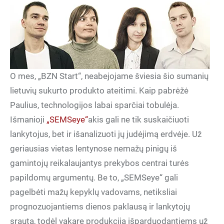
O mes, „BZN Start“, neabejojame šviesia šio sumanių
lietuvių sukurto produkto ateitimi. Kaip pabrėžė
Paulius, technologijos labai sparčiai tobulėja.
Išmanioji
„SEMSeye“
akis gali ne tik suskaičiuoti
lankytojus, bet ir išanalizuoti jų judėjimą erdvėje. Už
geriausias vietas lentynose nemažų pinigų iš
gamintojų reikalaujantys prekybos centrai turės
papildomų argumentų. Be to, „SEMSeye“ gali
pagelbėti mažų kepyklų vadovams, netiksliai
prognozuojantiems dienos paklausą ir lankytojų
srautą, todėl vakare produkciją išparduodantiems už