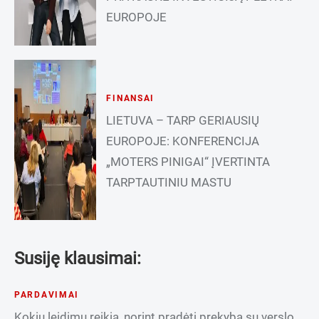
EUROPOJE
FINANSAI
LIETUVA – TARP GERIAUSIŲ
EUROPOJE: KONFERENCIJA
„MOTERS PINIGAI“ ĮVERTINTA
TARPTAUTINIU MASTU
Susiję klausimai:
PARDAVIMAI
Kokių leidimų reikia, norint pradėti prekybą su verslo