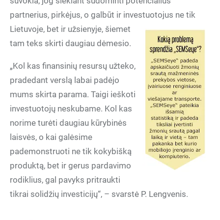
suvokia, jog siekiant sudominti potencialius
partnerius, pirkėjus, o galbūt ir investuotojus ne tik
Lietuvoje, bet
ir užsienyje, šiemet
tam teks skirti daugiau dėmesio.
„Kol kas finansinių resursų užteko,
pradedant verslą labai padėjo
mums skirta parama. Taigi ieškoti
investuotojų neskubame. Kol kas
norime turėti daugiau kūrybinės
laisvės, o kai galėsime
pademonstruoti ne tik kokybišką
produktą, bet ir gerus pardavimo
rodiklius, gal pavyks pritraukti
tikrai solidžių investicijų“, – svarstė P. Lengvenis.