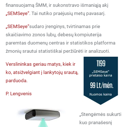
finansuojamą ŠMM, ir sukonstravo išmaniąją akį
„SEMSeye“
. Tai nutiko praėjusių metų pavasarį.
„SEMSeye“
sudaro įrenginys, tvirtinamas prie
skaičiavimo zonos lubų, debesų kompiuterija
paremtas duomenų centras ir statistikos platforma
žmonių srautui statistiškai peržiūrėti ir
analizuoti.
Verslininkas geriau matys, kiek ir
ko, atsižvelgiant į lankytojų srautą,
parduoda.
P. Lengvenis
„Stengėmės sukurti
kuo pranašesnį