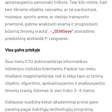
aptarnaujančio personalo trūksta. Taip kilo mintis, kad
tam tikrame objekte, nesvarbu, ar tai parduotuvė,
muziejus, sporto arena, ar viešojo transporto
priemonė, galime analizuoti esamą ir prognozuoti
būsimą žmonių srautą“, –
„SEMSeye“
atsiradimo
priešistorę atskleidė P. Lengvenis.
Visa galva priekyje
Šiuo metu KTU doktorantūroje informatikos
inžinerijos mokslus kremtantis Paulius tuo metu
studijavo magistrantūroje, tad ši idėja tapo jo tyrimų
objektu. Algoritmo, apskaičiuojančio ir analizuojančio
žmonių srautą, kūrimas iš viso truko 3–4 metus.
Galiausiai susibūrę keturi akademiniai protai gavo
paramą pagal Aukštųjų technologijų programą,