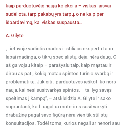
kaip parduotuvėje nauja kolekcija – viskas laisvai
sudėliota, tarp pakabų yra tarpų, o ne kaip per
išpardavimą, kai viskas suspausta…
A. Gilytė
„Lietuvoje vadintis mados ir stiliaus ekspertu tapo
labai madinga, o tikrų specialistų, deja, nėra daug. O
aš galvojau kitaip – parašysiu taip, kaip mąstau ir
dirbu aš pati, kokią matau spintos turinio svarbą ir
problematiką. Juk eiti į parduotuves ieškoti ko nors
nauja, kai nesi susitvarkęs spintos, – tai lyg savęs
speitimas į kampą“, – atskleidžia A. Gilytė ir sako
suprantanti, kad pagalba moterims susitvarkyti
drabužinę pagal savo figūrą nėra vien tik stilistų
konsultacijos. Todėl toms, kurios negali ar nenori sau