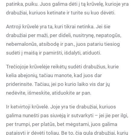
patinka, puiku. Juos galima dėti į tą krūvelę, kurioje yra
drabužiai, kuriuos ketinate ir turite su kuo dėvėti.
Antroji krūvelė yra ta, kuri tikrai netinka. Jei šie
drabužiai per maži, per dideli, nusitrynę, nepatogūs,
nebemalonūs, atsibodę ir pan., juos patariu tiesiog
sudėti į maišą ir pamiršti, išdalyti, atiduoti.
Trečiojoje krūvelėje reikėtų sudėti drabužius, kurie
kelia abejonių, tačiau manote, kad juos dar
priderinsite. Tačiau, jei po kurio laiko vis dar jų
nedėvite, išmeskite, atiduokite ar pan.
Ir ketvirtoji krūvelė. Joje yra tie drabužiai, kuriuos
galima nunešti pas siuvėją ir sutvarkyti – jei jie per ilgi,
per trumpi, per platūs, bet mėgstami, juos galima
pataisyti ir dėvėti toliau. Be to, čia gula drabužiai, kurių