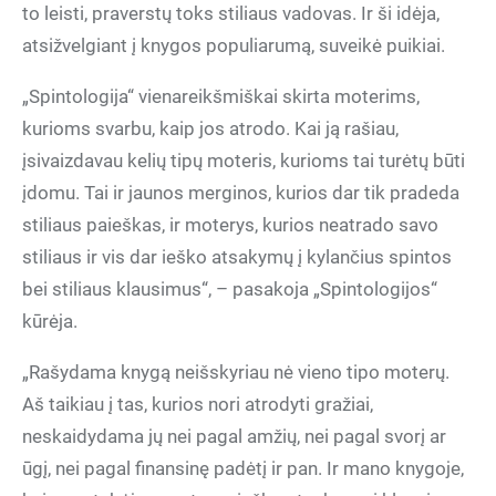
to leisti, praverstų toks stiliaus vadovas. Ir ši idėja,
atsižvelgiant į knygos populiarumą, suveikė puikiai.
„Spintologija“ vienareikšmiškai skirta moterims,
kurioms svarbu, kaip jos atrodo. Kai ją rašiau,
įsivaizdavau kelių tipų moteris, kurioms tai turėtų būti
įdomu. Tai ir jaunos merginos, kurios dar tik pradeda
stiliaus paieškas, ir moterys, kurios neatrado savo
stiliaus ir vis dar ieško atsakymų į kylančius spintos
bei stiliaus klausimus“, – pasakoja „Spintologijos“
kūrėja.
„Rašydama knygą neišskyriau nė vieno tipo moterų.
Aš taikiau į tas, kurios nori atrodyti gražiai,
neskaidydama jų nei pagal amžių, nei pagal svorį ar
ūgį, nei pagal finansinę padėtį ir pan. Ir mano knygoje,