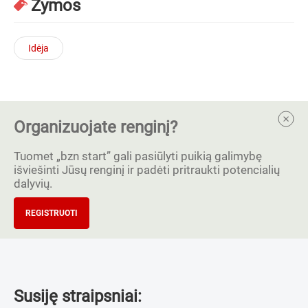
Žymos
Idėja
Organizuojate renginį?
Tuomet „bzn start” gali pasiūlyti puikią galimybę
išviešinti Jūsų renginį ir padėti pritraukti potencialių
dalyvių.
REGISTRUOTI
Susiję straipsniai: