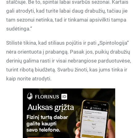
stalčiuje. Be to, spintai labai svarbūs sezonai. Kartais
gali atrodyti, kad turite labai daug drabužių, tačiau jie
tam sezonui netinka, tad ir tinkamai apsivilkti tampa
sudėtinga.“
Stilistė tikina, kad stiliaus pojūtis ir pati „Spintologija“
nėra orientuota į prabangą. Pasak jos, puikių drabužių
derinių galima rasti ir visai nebrangiose parduotuvėse,
turint ribotą biudžetą. Svarbu žinoti, kas jums tinka ir
kaip norite atrodyti.