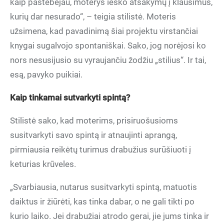
kaip pastebėjau, moterys ieško atsakymų į klausimus,
kurių dar nesurado“, – teigia stilistė. Moteris
užsimena, kad pavadinimą šiai projektu virstančiai
knygai sugalvojo spontaniškai. Sako, jog norėjosi ko
nors nesusijusio su vyraujančiu žodžiu „stilius“. Ir tai,
esą, pavyko puikiai.
Kaip tinkamai sutvarkyti spintą?
Stilistė sako, kad moterims, prisiruošusioms
susitvarkyti savo spintą ir atnaujinti aprangą,
pirmiausia reikėtų turimus drabužius surūšiuoti į
keturias krūveles.
„Svarbiausia, nutarus susitvarkyti spintą, matuotis
daiktus ir žiūrėti, kas tinka dabar, o ne gali tikti po
kurio laiko. Jei drabužiai atrodo gerai, jie jums tinka ir