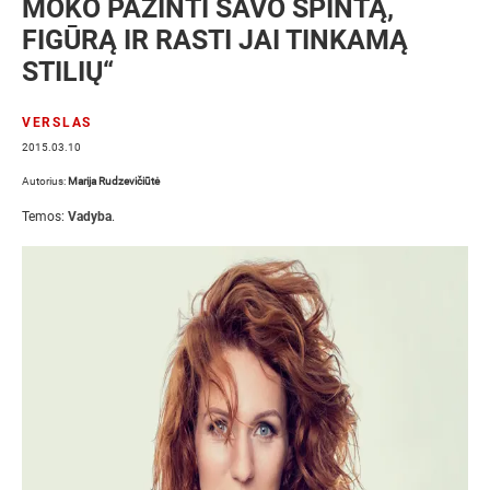
MOKO PAŽINTI SAVO SPINTĄ,
FIGŪRĄ IR RASTI JAI TINKAMĄ
STILIŲ“
VERSLAS
2015.03.10
Autorius:
Marija Rudzevičiūtė
Temos:
Vadyba
.