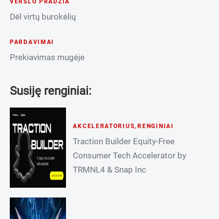
VERSLO PRADŽIA
Dėl virtų burokėlių
PARDAVIMAI
Prekiavimas mugėje
Susiję renginiai:
AKCELERATORIUS
,
RENGINIAI
Traction Builder Equity-Free
Consumer Tech Accelerator by
TRMNL4 & Snap Inc