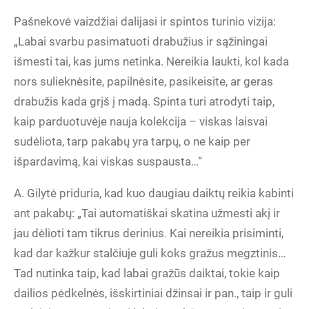
Pašnekovė vaizdžiai dalijasi ir spintos turinio vizija:
„Labai svarbu pasimatuoti drabužius ir sąžiningai
išmesti tai, kas jums netinka. Nereikia laukti, kol kada
nors sulieknėsite, papilnėsite, pasikeisite, ar geras
drabužis kada grįš į madą. Spinta turi atrodyti taip,
kaip parduotuvėje nauja kolekcija – viskas laisvai
sudėliota, tarp pakabų yra tarpų, o ne kaip per
išpardavimą, kai viskas suspausta…“
A. Gilytė priduria, kad kuo daugiau daiktų reikia kabinti
ant pakabų: „Tai automatiškai skatina užmesti akį ir
jau dėlioti tam tikrus derinius. Kai nereikia prisiminti,
kad dar kažkur stalčiuje guli koks gražus megztinis…
Tad nutinka taip, kad labai gražūs daiktai, tokie kaip
dailios pėdkelnės, išskirtiniai džinsai ir pan., taip ir guli