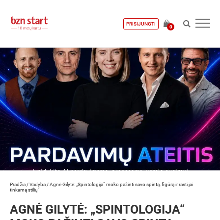
PRISIJUNGTI
0
Pradžia
/
Vadyba
/
Agnė Gilytė: „Spintologija“ moko pažinti savo spintą, figūrą ir rasti jai
tinkamą stilių“
AGNĖ GILYTĖ: „SPINTOLOGIJA“