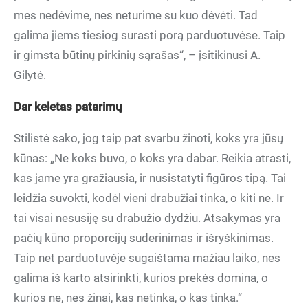
mes nedėvime, nes neturime su kuo dėvėti. Tad
galima jiems tiesiog surasti porą parduotuvėse. Taip
ir gimsta būtinų pirkinių sąrašas“, – įsitikinusi A.
Gilytė.
Dar keletas patarimų
Stilistė sako, jog taip pat svarbu žinoti, koks yra jūsų
kūnas: „Ne koks buvo, o koks yra dabar. Reikia atrasti,
kas jame yra gražiausia, ir nusistatyti figūros tipą. Tai
leidžia suvokti, kodėl vieni drabužiai tinka, o kiti ne. Ir
tai visai nesusiję su drabužio dydžiu. Atsakymas yra
pačių kūno proporcijų suderinimas ir išryškinimas.
Taip net parduotuvėje sugaištama mažiau laiko, nes
galima iš karto atsirinkti, kurios prekės domina, o
kurios ne, nes žinai, kas netinka, o kas tinka.“