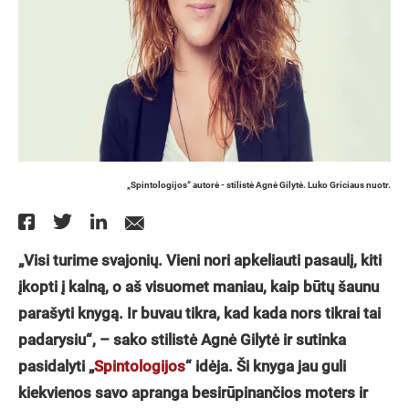
„Spintologijos“ autorė - stilistė Agnė Gilytė. Luko Griciaus nuotr.
„Visi turime svajonių. Vieni nori apkeliauti pasaulį, kiti
įkopti į kalną, o aš visuomet maniau, kaip būtų šaunu
parašyti knygą. Ir buvau tikra, kad kada nors tikrai tai
padarysiu“, – sako stilistė Agnė Gilytė ir sutinka
pasidalyti „
Spintologijos
“ idėja. Ši knyga jau guli
kiekvienos savo apranga besirūpinančios moters ir