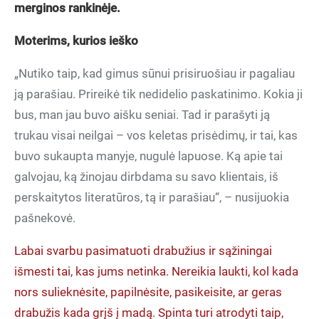
merginos rankinėje.
Moterims, kurios ieško
„Nutiko taip, kad gimus sūnui prisiruošiau ir pagaliau
ją parašiau. Prireikė tik nedidelio paskatinimo. Kokia ji
bus, man jau buvo aišku seniai. Tad ir parašyti ją
trukau visai neilgai – vos keletas prisėdimų, ir tai, kas
buvo sukaupta manyje, nugulė lapuose. Ką apie tai
galvojau, ką žinojau dirbdama su savo klientais, iš
perskaitytos literatūros, tą ir parašiau“, – nusijuokia
pašnekovė.
Labai svarbu pasimatuoti drabužius ir sąžiningai
išmesti tai, kas jums netinka. Nereikia laukti, kol kada
nors sulieknėsite, papilnėsite, pasikeisite, ar geras
drabužis kada grįš į madą. Spinta turi atrodyti taip,