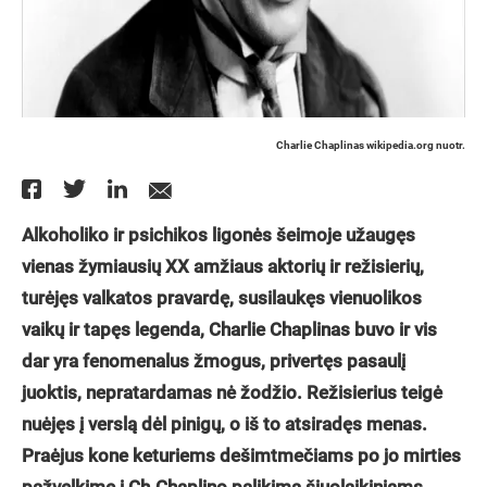
Charlie Chaplinas wikipedia.org nuotr.
Alkoholiko ir psichikos ligonės šeimoje užaugęs
vienas žymiausių XX amžiaus aktorių ir režisierių,
turėjęs valkatos pravardę, susilaukęs vienuolikos
vaikų ir tapęs legenda, Charlie Chaplinas buvo ir vis
dar yra fenomenalus žmogus, privertęs pasaulį
juoktis, nepratardamas nė žodžio. Režisierius teigė
nuėjęs į verslą dėl pinigų, o iš to atsiradęs menas.
Praėjus kone keturiems dešimtmečiams po jo mirties