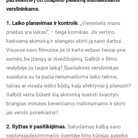
pažvelkime į Ch.Chaplino palikimą šiuolaikiniams
verslininkams.
1. Laiko planavimas ir kontrolė.
„Vienintelis mano
priešas yra laikas“, – teigė komikas. Jis vertino
kiekvieną akimirką ir stengėsi skirti ją savo darbui.
Visuose savo filmuose jis iš karto eidavo tiesiai prie
esmės, be įžangų ar išvedžiojimų. Galbūt ir filmo
realybėje jis taupė laiką? Šiuolaikinis verslininkas
susiduria su ta pačia nenumaldoma laiko tėkme,
tačiau ar visada ieško būdų, kaip efektyviai jį planuoti?
Galbūt verta būtent šią akimirką nustoti švaistyti
brangias minutes beverčiams malonumams ir skirti
jas verslo poreikiams?
2. Ryžtas ir pasitikėjimas.
Sakydamas kalbą savo
septyniasdešimtmečio šventėje kino kūrėjas pateikė