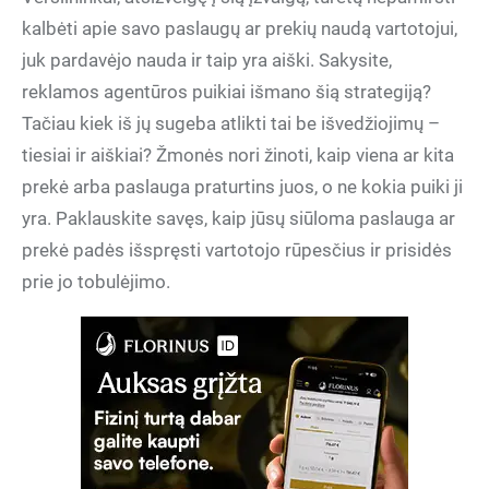
kalbėti apie savo paslaugų ar prekių naudą vartotojui,
juk pardavėjo nauda ir taip yra aiški. Sakysite,
reklamos agentūros puikiai išmano šią strategiją?
Tačiau kiek iš jų sugeba atlikti tai be išvedžiojimų –
tiesiai ir aiškiai? Žmonės nori žinoti, kaip viena ar kita
prekė arba paslauga praturtins juos, o ne kokia puiki ji
yra. Paklauskite savęs, kaip jūsų siūloma paslauga ar
prekė padės išspręsti vartotojo rūpesčius ir prisidės
prie jo tobulėjimo.