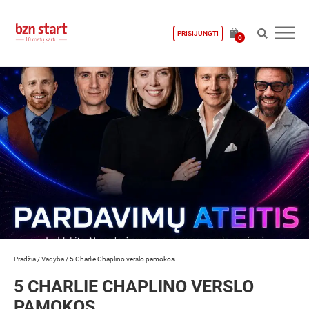
PRISIJUNGTI
0
Pradžia
/
Vadyba
/
5 Charlie Chaplino verslo pamokos
5 CHARLIE CHAPLINO VERSLO
PAMOKOS