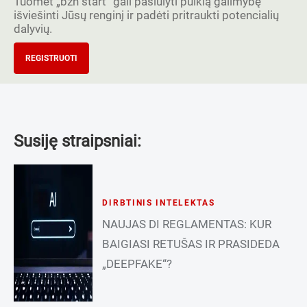
Tuomet „bzn start” gali pasiūlyti puikią galimybę
išviešinti Jūsų renginį ir padėti pritraukti potencialių
dalyvių.
REGISTRUOTI
Susiję straipsniai:
DIRBTINIS INTELEKTAS
NAUJAS DI REGLAMENTAS: KUR
BAIGIASI RETUŠAS IR PRASIDEDA
„DEEPFAKE“?