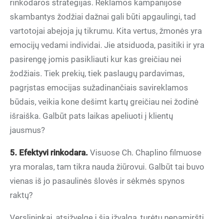
rinkodaros strategijas. Reklamos kampanijose
skambantys žodžiai dažnai gali būti apgaulingi, tad
vartotojai abejoja jų tikrumu. Kita vertus, žmonės yra
emocijų vedami individai. Jie atsiduoda, pasitiki ir yra
pasirengę jomis pasikliauti kur kas greičiau nei
žodžiais. Tiek prekių, tiek paslaugų pardavimas,
pagrįstas emocijas sužadinančiais savireklamos
būdais, veikia kone dešimt kartų greičiau nei žodinė
išraiška. Galbūt pats laikas apeliuoti į klientų
jausmus?
5. Efektyvi rinkodara.
Visuose Ch. Chaplino filmuose
yra moralas, tam tikra nauda žiūrovui. Galbūt tai buvo
vienas iš jo pasaulinės šlovės ir sėkmės spynos
raktų?
Verslininkai, atsižvelgę į šią įžvalgą, turėtų nepamiršti