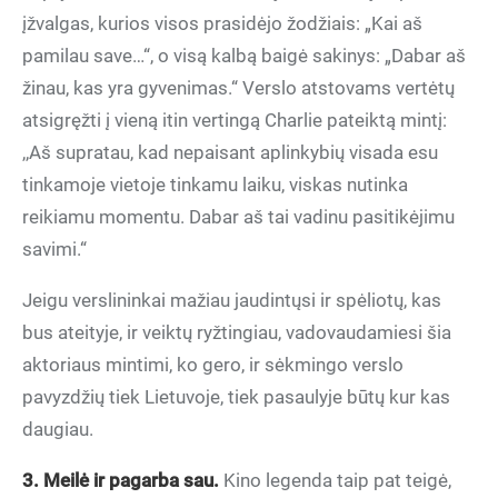
įžvalgas, kurios visos prasidėjo žodžiais: „Kai aš
pamilau save…“, o visą kalbą baigė sakinys: „Dabar aš
žinau, kas yra gyvenimas.“ Verslo atstovams vertėtų
atsigręžti į vieną itin vertingą Charlie pateiktą mintį:
,,Aš supratau, kad nepaisant aplinkybių visada esu
tinkamoje vietoje tinkamu laiku, viskas nutinka
reikiamu momentu. Dabar aš tai vadinu pasitikėjimu
savimi.“
Jeigu verslininkai mažiau jaudintųsi ir spėliotų, kas
bus ateityje, ir veiktų ryžtingiau, vadovaudamiesi šia
aktoriaus mintimi, ko gero, ir sėkmingo verslo
pavyzdžių tiek Lietuvoje, tiek pasaulyje būtų kur kas
daugiau.
3. Meilė ir pagarba sau.
Kino legenda taip pat teigė,