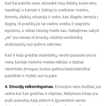
kad kai pamilo save, atsisakė visų dalykų, kurie nėra
naudingi, o kartais ir žalingi jo sveikatai: maisto,
žmonių, daiktų, situacijų ir visko, kas žlugdo, tempia į
dugną. Iš pradžių jis tai vadino sveiku ir pagrįstu
egoizmu, o vėliau tiesiog meile sau. Gebėjimas sakyti
„ne“ yra vienas iš bruožų, vidutinį verslininką
atskiriančių nuo lydimo sėkmės.
Kad ir kaip griežtai skambėtų, verslo pasaulis yra ta
vieta, kurioje visiems mielas nebūsi, o dažnai
vienintelis žmogus, kuriuo galima beatodairiškai
pasitikėti ir mylėti, esi tu pats.
4. Emocijų veiksmingumas.
Emocijos nėra žodžiai, jos
veikia kur kas greičiau ir stipriau. Nebylusis kinas yra
puiki pamoka, kaip plėtoti ir įgyvendinti verslo