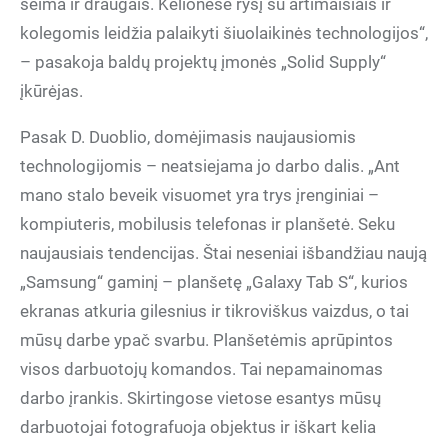
šeima ir draugais. Kelionėse ryšį su artimaisiais ir
kolegomis leidžia palaikyti šiuolaikinės technologijos“,
– pasakoja baldų projektų įmonės „Solid Supply“
įkūrėjas.
Pasak D. Duoblio, domėjimasis naujausiomis
technologijomis – neatsiejama jo darbo dalis. „Ant
mano stalo beveik visuomet yra trys įrenginiai –
kompiuteris, mobilusis telefonas ir planšetė. Seku
naujausiais tendencijas. Štai neseniai išbandžiau naują
„Samsung“ gaminį – planšetę „Galaxy Tab S“, kurios
ekranas atkuria gilesnius ir tikroviškus vaizdus, o tai
mūsų darbe ypač svarbu. Planšetėmis aprūpintos
visos darbuotojų komandos. Tai nepamainomas
darbo įrankis. Skirtingose vietose esantys mūsų
darbuotojai fotografuoja objektus ir iškart kelia