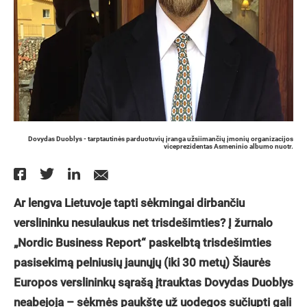
Dovydas Duoblys - tarptautinės parduotuvių įranga užsiimančių įmonių organizacijos
viceprezidentas Asmeninio albumo nuotr.
Ar lengva Lietuvoje tapti sėkmingai dirbančiu
verslininku nesulaukus net trisdešimties? Į žurnalo
„Nordic Business Report“ paskelbtą trisdešimties
pasisekimą pelniusių jaunųjų (iki 30 metų) Šiaurės
Europos verslininkų sąrašą įtrauktas Dovydas Duoblys
neabejoja – sėkmės paukštę už uodegos sučiupti gali