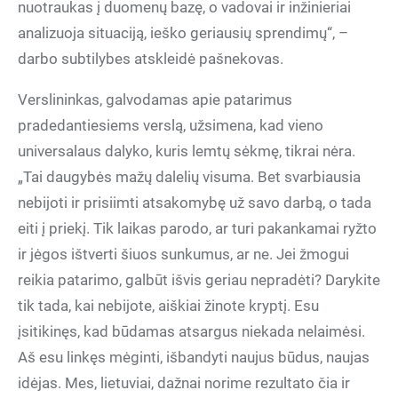
nuotraukas į duomenų bazę, o vadovai ir inžinieriai
analizuoja situaciją, ieško geriausių sprendimų“, –
darbo subtilybes atskleidė pašnekovas.
Verslininkas, galvodamas apie patarimus
pradedantiesiems verslą, užsimena, kad vieno
universalaus dalyko, kuris lemtų sėkmę, tikrai nėra.
„Tai daugybės mažų dalelių visuma. Bet svarbiausia
nebijoti ir prisiimti atsakomybę už savo darbą, o tada
eiti į priekį. Tik laikas parodo, ar turi pakankamai ryžto
ir jėgos ištverti šiuos sunkumus, ar ne. Jei žmogui
reikia patarimo, galbūt išvis geriau nepradėti? Darykite
tik tada, kai nebijote, aiškiai žinote kryptį. Esu
įsitikinęs, kad būdamas atsargus niekada nelaimėsi.
Aš esu linkęs mėginti, išbandyti naujus būdus, naujas
idėjas. Mes, lietuviai, dažnai norime rezultato čia ir