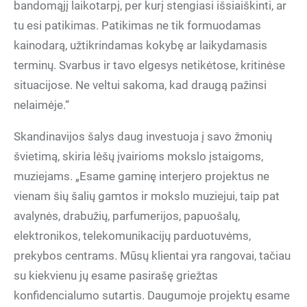
bandomąjį laikotarpį, per kurį stengiasi išsiaiškinti, ar
tu esi patikimas. Patikimas ne tik formuodamas
kainodarą, užtikrindamas kokybę ar laikydamasis
terminų. Svarbus ir tavo elgesys netikėtose, kritinėse
situacijose. Ne veltui sakoma, kad draugą pažinsi
nelaimėje.“
Skandinavijos šalys daug investuoja į savo žmonių
švietimą, skiria lėšų įvairioms mokslo įstaigoms,
muziejams. „Esame gaminę interjero projektus ne
vienam šių šalių gamtos ir mokslo muziejui, taip pat
avalynės, drabužių, parfumerijos, papuošalų,
elektronikos, telekomunikacijų parduotuvėms,
prekybos centrams. Mūsų klientai yra rangovai, tačiau
su kiekvienu jų esame pasirašę griežtas
konfidencialumo sutartis. Daugumoje projektų esame