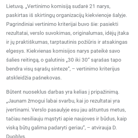
Lietuvą. „Vertinimo komisiją sudarė 21 narys,
paskirtas iš skirtingų organizacijų kiekvienoje šalyje.
Pagrindiniai vertinimo kriterijai buvo šie: pasiekti
rezultatai, verslo suvokimas, originalumas, idėjų įtaka
ir jų praktiškumas, tarptautinis požiūris ir atsakingas
elgesys. Kiekvienas komisijos narys pateikė savo
šalies reitingą, o galutinis „30 iki 30“ sąrašas tapo
bendra visų sąrašų sinteze“, – vertinimo kriterijus
atskleidžia pašnekovas.
Būtent nuoseklus darbas yra kelias į pripažinimą.
„Jaunam žmogui labai svarbu, kai jo rezultatai yra
įvertinami. Verslo pasaulyje esu jau aštuntus metus,
tačiau nesiliauju mąstyti apie naujoves ir būdus, kaip
viską būtų galima padaryti geriau“, – atvirauja D.
Duoblys.