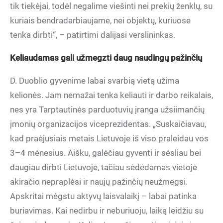
tik tiekėjai, todėl negalime viešinti nei prekių ženklų, su
kuriais bendradarbiaujame, nei objektų, kuriuose
tenka dirbti“, – patirtimi dalijasi verslininkas.
Keliaudamas gali užmegzti daug naudingų pažinčių
D. Duoblio gyvenime labai svarbią vietą užima
kelionės. Jam nemažai tenka keliauti ir darbo reikalais,
nes yra Tarptautinės parduotuvių įranga užsiimančių
įmonių organizacijos viceprezidentas. „Suskaičiavau,
kad praėjusiais metais Lietuvoje iš viso praleidau vos
3–4 mėnesius. Aišku, galėčiau gyventi ir sėsliau bei
daugiau dirbti Lietuvoje, tačiau sėdėdamas vietoje
akiračio nepraplėsi ir naujų pažinčių neužmegsi.
Apskritai mėgstu aktyvų laisvalaikį – labai patinka
buriavimas. Kai nedirbu ir neburiuoju, laiką leidžiu su