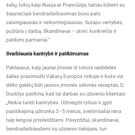
šalių, tokių kaip Rusija ar Prancūzija, tačiau būtent su
šiauriečiais bendradarbiavimas buvo pats
vaisingiausias ir veiksmingiausias. Sutapo vertybės,
požiūris į darbą. Skandinavai – atviri, konkretūs ir
patikimi partneriai.“
Svarbiausia kantrybė ir patikimumas
Paklausus, kaip jaunai įmonei iš tokios nedidelės
šalies prasimušti Vakarų Europos rinkoje ir koks vis
dėlto galėtų būti jaunos įmonės sėkmės receptas, D.
Duoblys patikina, kad tai darbas su užsienio klientais:
„Reikia turėti kantrybės. Užmegzti ryšius ir įgyti
pasitikėjimą užtrunka 3–5 metus, svetimšaliai nėra
taip lengvai prisileidžiami. Pavyzdžiui, skandinavai,
bendradarbiaudami su užsienio tiekėjais, turi