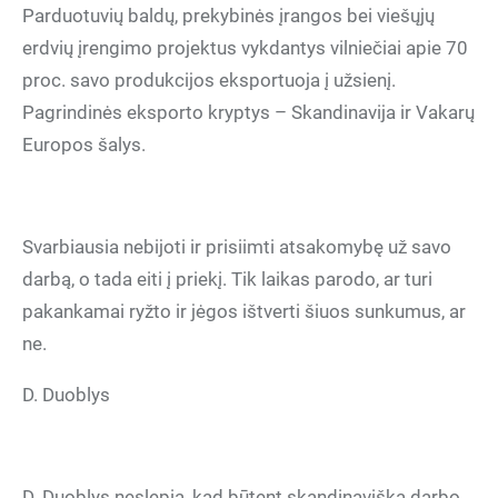
Parduotuvių baldų, prekybinės įrangos bei viešųjų
erdvių įrengimo projektus vykdantys vilniečiai apie 70
proc. savo produkcijos eksportuoja į užsienį.
Pagrindinės eksporto kryptys – Skandinavija ir Vakarų
Europos šalys.
Svarbiausia nebijoti ir prisiimti atsakomybę už savo
darbą, o tada eiti į priekį. Tik laikas parodo, ar turi
pakankamai ryžto ir jėgos ištverti šiuos sunkumus, ar
ne.
D. Duoblys
D. Duoblys neslepia, kad būtent skandinaviška darbo