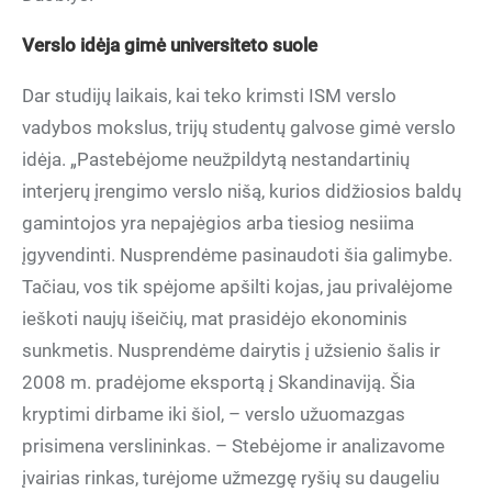
Verslo idėja gimė universiteto suole
Dar studijų laikais, kai teko krimsti ISM verslo
vadybos mokslus, trijų studentų galvose gimė verslo
idėja. „Pastebėjome neužpildytą nestandartinių
interjerų įrengimo verslo nišą, kurios didžiosios baldų
gamintojos yra nepajėgios arba tiesiog nesiima
įgyvendinti. Nusprendėme pasinaudoti šia galimybe.
Tačiau, vos tik spėjome apšilti kojas, jau privalėjome
ieškoti naujų išeičių, mat prasidėjo ekonominis
sunkmetis. Nusprendėme dairytis į užsienio šalis ir
2008 m. pradėjome eksportą į Skandinaviją. Šia
kryptimi dirbame iki šiol, – verslo užuomazgas
prisimena verslininkas. – Stebėjome ir analizavome
įvairias rinkas, turėjome užmezgę ryšių su daugeliu