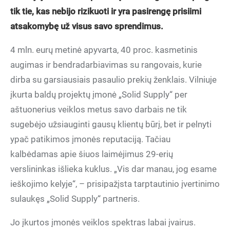
tik tie, kas nebijo rizikuoti ir yra pasirengę prisiimi
atsakomybę už visus savo sprendimus.
4 mln. eurų metinė apyvarta, 40 proc. kasmetinis
augimas ir bendradarbiavimas su rangovais, kurie
dirba su garsiausiais pasaulio prekių ženklais. Vilniuje
įkurta baldų projektų įmonė „Solid Supply“ per
aštuonerius veiklos metus savo darbais ne tik
sugebėjo užsiauginti gausų klientų būrį, bet ir pelnyti
ypač patikimos įmonės reputaciją. Tačiau
kalbėdamas apie šiuos laimėjimus 29-erių
verslininkas išlieka kuklus. „Vis dar manau, jog esame
ieškojimo kelyje“, – prisipažįsta tarptautinio įvertinimo
sulaukęs „Solid Supply“ partneris.
Jo įkurtos įmonės veiklos spektras labai įvairus.