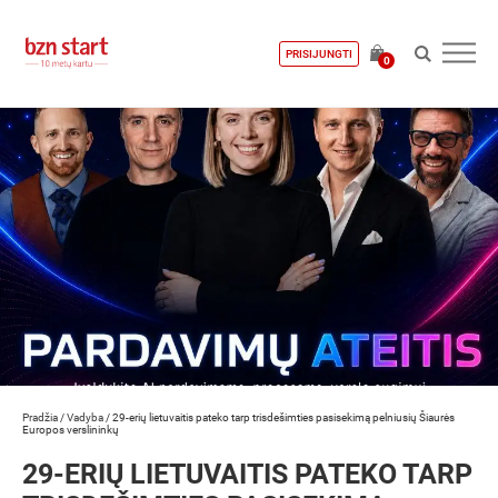
PRISIJUNGTI
0
Pradžia
/
Vadyba
/
29-erių lietuvaitis pateko tarp trisdešimties pasisekimą pelniusių Šiaurės
Europos verslininkų
29-ERIŲ LIETUVAITIS PATEKO TARP