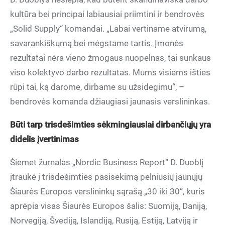
kultūra bei principai labiausiai priimtini ir bendrovės
„Solid Supply“ komandai. „Labai vertiname atvirumą,
savarankiškumą bei mėgstame tartis. Įmonės
rezultatai nėra vieno žmogaus nuopelnas, tai sunkaus
viso kolektyvo darbo rezultatas. Mums visiems išties
rūpi tai, ką darome, dirbame su užsidegimu“, –
bendrovės komanda džiaugiasi jaunasis verslininkas.
Būti tarp trisdešimties sėkmingiausiai dirbančiųjų yra
didelis įvertinimas
Šiemet žurnalas „Nordic Business Report“ D. Duoblį
įtraukė į trisdešimties pasisekimą pelniusių jaunųjų
Šiaurės Europos verslininkų sąrašą „30 iki 30“, kuris
aprėpia visas Šiaurės Europos šalis: Suomiją, Daniją,
Norvegiją, Švediją, Islandiją, Rusiją, Estiją, Latviją ir