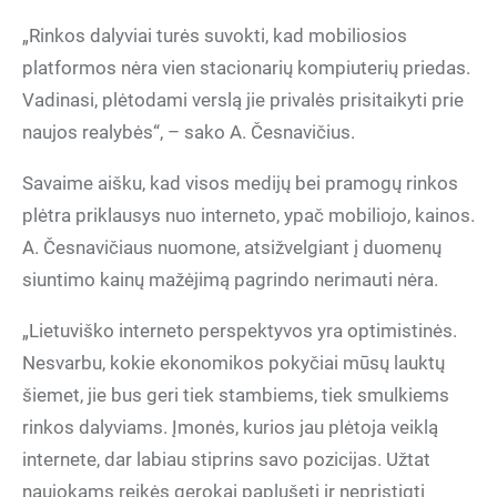
„Rinkos dalyviai turės suvokti, kad mobiliosios
platformos nėra vien stacionarių kompiuterių priedas.
Vadinasi, plėtodami verslą jie privalės prisitaikyti prie
naujos realybės“, – sako A. Česnavičius.
Savaime aišku, kad visos medijų bei pramogų rinkos
plėtra priklausys nuo interneto, ypač mobiliojo, kainos.
A. Česnavičiaus nuomone, atsižvelgiant į duomenų
siuntimo kainų mažėjimą pagrindo nerimauti nėra.
„Lietuviško interneto perspektyvos yra optimistinės.
Nesvarbu, kokie ekonomikos pokyčiai mūsų lauktų
šiemet, jie bus geri tiek stambiems, tiek smulkiems
rinkos dalyviams. Įmonės, kurios jau plėtoja veiklą
internete, dar labiau stiprins savo pozicijas. Užtat
naujokams reikės gerokai paplušeti ir nepristigti