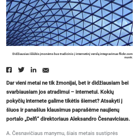
Didžiausias iššūkis įmonėms bus tradicinio į internetinį verslą integravimas flickr.com
nuotr.
Dar vieni metai ne tik žmonijai, bet ir didžiausiam bei
svarbiausiam jos atradimui – internetui. Kokių
pokyčių internete galime tikėtis šiemet? Atsakyti į
šiuos ir panašius klausimus paprašėme naujienų
portalo „Delfi“ direktoriaus Aleksandro Česnaviciaus.
A. Česnavičiaus manymu, šiais metais sustiprės