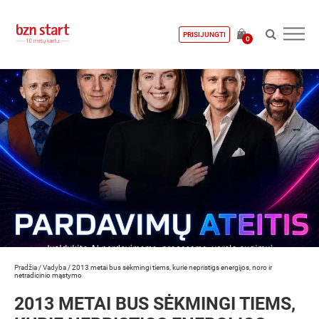
PRISIJUNGTI
0
Pradžia
/
Vadyba
/
2013 metai bus sėkmingi tiems, kurie nepristigs energijos, noro ir
netradicinio mąstymo
2013 METAI BUS SĖKMINGI TIEMS,