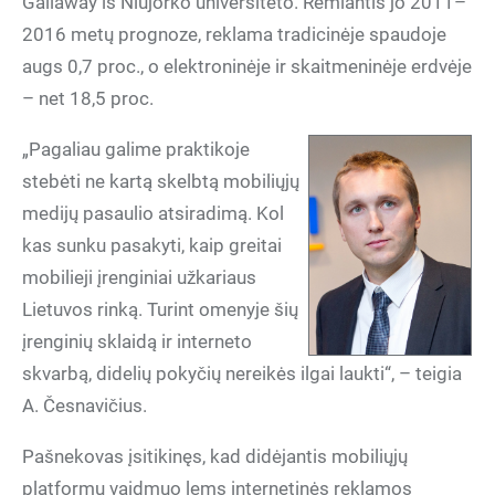
Gallaway iš Niujorko universiteto. Remiantis jo 2011–
2016 metų prognoze, reklama tradicinėje spaudoje
augs 0,7 proc., o elektroninėje ir skaitmeninėje erdvėje
– net 18,5 proc.
„Pagaliau galime praktikoje
stebėti ne kartą skelbtą mobiliųjų
medijų pasaulio atsiradimą. Kol
kas sunku pasakyti, kaip greitai
mobilieji įrenginiai užkariaus
Lietuvos rinką. Turint omenyje šių
įrenginių sklaidą ir interneto
skvarbą, didelių pokyčių nereikės ilgai laukti“, – teigia
A. Česnavičius.
Pašnekovas įsitikinęs, kad didėjantis mobiliųjų
platformų vaidmuo lems internetinės reklamos