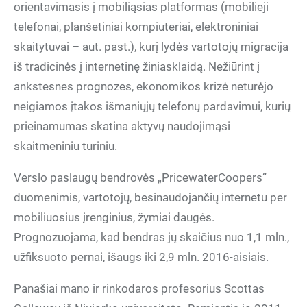
orientavimasis į mobiliąsias platformas (mobilieji
telefonai, planšetiniai kompiuteriai, elektroniniai
skaitytuvai – aut. past.), kurį lydės vartotojų migracija
iš tradicinės į internetinę žiniasklaidą. Nežiūrint į
ankstesnes prognozes, ekonomikos krizė neturėjo
neigiamos įtakos išmaniųjų telefonų pardavimui, kurių
prieinamumas skatina aktyvų naudojimąsi
skaitmeniniu turiniu.
Verslo paslaugų bendrovės „PricewaterCoopers“
duomenimis, vartotojų, besinaudojančių internetu per
mobiliuosius įrenginius, žymiai daugės.
Prognozuojama, kad bendras jų skaičius nuo 1,1 mln.,
užfiksuoto pernai, išaugs iki 2,9 mln. 2016-aisiais.
Panašiai mano ir rinkodaros profesorius Scottas