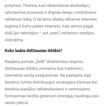
pokyčius. Tikėtina, kad reklamdaviai atsižvelgs į
vykstančius procesus ir drąsiau žengs į mobiliosios
reklamos rinką. O tai lems išlaidų reklamai internete
augimą ir kartu paties interneto, kaip antros pagal
dydį (po televizijos – aut. past.) reklamos medijos,
stiprėjimą.
Koks laukia didžiausias iššūkis?
Naujienų portalo „Delfi“ direktoriaus teigimu,
didžiausias iššūkis įmonėms bus tradicinio į
internetinį verslą integravimas. Ne paslaptis, kad
bendros turinio distribucijos strategijos kūrimas bei
bendros pasiūlos reklamdaviams ir vartotojams
formavimas leidžia generuoti sinergiją, naudingą viso
verslo plėtrai.