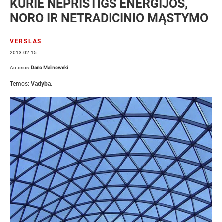
KURIE NEPRISTIGS ENERGIJOS,
NORO IR NETRADICINIO MĄSTYMO
VERSLAS
2013.02.15
Autorius:
Dario Malinowski
Temos:
Vadyba
.