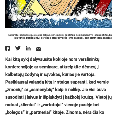
Natūralu, kad pasiekus šiokią tokią sėkmę norisi sustoti ir tiesiog bandyti išsaugoti tai, ką
jau turite. Bet ilgainiui per daug atsargi veikla lems sąstingį. bzn start fotomontažas
Kai kitą sykį dalyvausite kokioje nors verslininkų
konferencijoje ar seminare, atkreipkite dėmesį į
kalbėtojų žodyną ir sąvokas, kurias jie vartoja.
Pasiklausai valandą kitą ir staiga supranti, kad versle
„žmonių“ ar „asmenybių“ kaip ir nelikę. Jie visi buvo
susodinti į laivus ir išplukdyti į kažkokį kruizą. Vietoj jų
radosi „klientai“ ir „vartotojai“ vienoje pusėje bei
„kolegos“ ir „partneriai“ kitoje. Žinoma, nėra čia ko