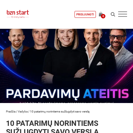
PRISIJUNGTI
0
Pradžia
/
Vadyba
/
10 patarimų norintiems sužlugdyti savo verslą
10 PATARIMŲ NORINTIEMS
SUŽLUGDYTI SAVO VERSLĄ