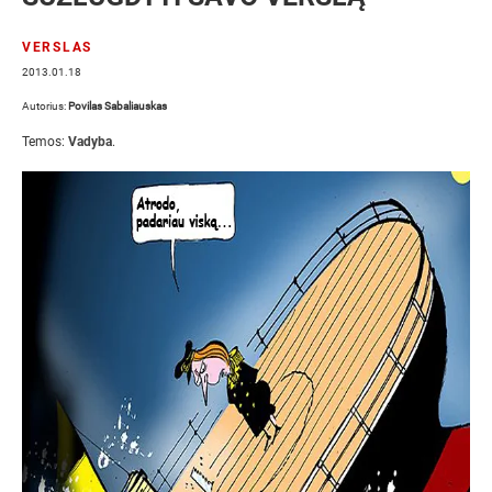
VERSLAS
2013.01.18
Autorius:
Povilas Sabaliauskas
Temos:
Vadyba
.