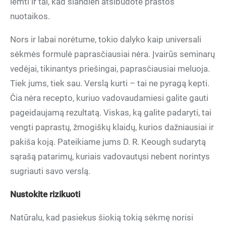
lemti ir tai, kad šiandien atsibudote prastos
nuotaikos.
Nors ir labai norėtume, tokio dalyko kaip universali
sėkmės formulė paprasčiausiai nėra. Įvairūs seminarų
vedėjai, tikinantys priešingai, paprasčiausiai meluoja.
Tiek jums, tiek sau. Verslą kurti – tai ne pyragą kepti.
Čia nėra recepto, kuriuo vadovaudamiesi galite gauti
pageidaujamą rezultatą. Viskas, ką galite padaryti, tai
vengti paprastų, žmogiškų klaidų, kurios dažniausiai ir
pakiša koją. Pateikiame jums D. R. Keough sudarytą
sąrašą patarimų, kuriais vadovautųsi nebent norintys
sugriauti savo verslą.
Nustokite rizikuoti
Natūralu, kad pasiekus šiokią tokią sėkmę norisi