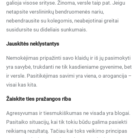
galioja visose srityse. Žinoma, versle taip pat. Jeigu
netapsite verslininkų bendruomenės nariu,
nebendrausite su kolegomis, neabejotinai greitai
susidursite su dideliais sunkumais.
Jauskitės neklystantys
Nemokėjimas pripažinti savo klaidų ir iš jų pasimokyti
yra savybė, trukdanti ne tik kasdieniame gyvenime, bet
ir versle. Pasitikėjimas savimi yra viena, o arogancija –
visai kas kita.
Žaiskite ties pražangos riba
Agresyvumas ir tiesmukiškumas ne visada yra blogai.
Pasitaiko situacijų, kai tik tokiu būdu galima pasiekti
reikiamą rezultatą. Tačiau kai toks veikimo principas