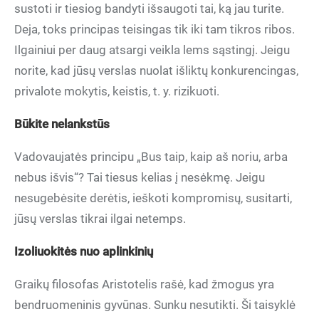
sustoti ir tiesiog bandyti išsaugoti tai, ką jau turite.
Deja, toks principas teisingas tik iki tam tikros ribos.
Ilgainiui per daug atsargi veikla lems sąstingį. Jeigu
norite, kad jūsų verslas nuolat išliktų konkurencingas,
privalote mokytis, keistis, t. y. rizikuoti.
Būkite nelankstūs
Vadovaujatės principu „Bus taip, kaip aš noriu, arba
nebus išvis“? Tai tiesus kelias į nesėkmę. Jeigu
nesugebėsite derėtis, ieškoti kompromisų, susitarti,
jūsų verslas tikrai ilgai netemps.
Izoliuokitės nuo aplinkinių
Graikų filosofas Aristotelis rašė, kad žmogus yra
bendruomeninis gyvūnas. Sunku nesutikti. Ši taisyklė