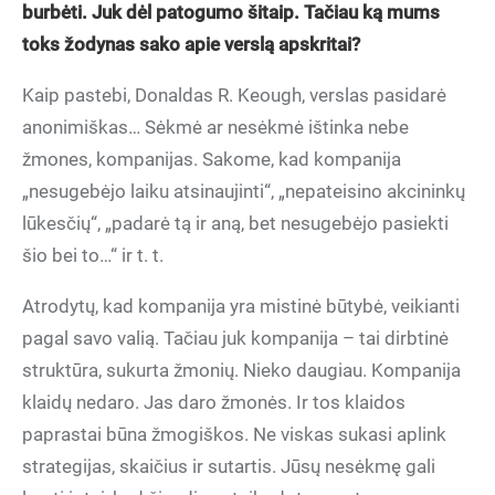
burbėti. Juk dėl patogumo šitaip. Tačiau ką mums
toks žodynas sako apie verslą apskritai?
Kaip pastebi, Donaldas R. Keough, verslas pasidarė
anonimiškas… Sėkmė ar nesėkmė ištinka nebe
žmones, kompanijas. Sakome, kad kompanija
„nesugebėjo laiku atsinaujinti“, „nepateisino akcininkų
lūkesčių“, „padarė tą ir aną, bet nesugebėjo pasiekti
šio bei to…“ ir t. t.
Atrodytų, kad kompanija yra mistinė būtybė, veikianti
pagal savo valią. Tačiau juk kompanija – tai dirbtinė
struktūra, sukurta žmonių. Nieko daugiau. Kompanija
klaidų nedaro. Jas daro žmonės. Ir tos klaidos
paprastai būna žmogiškos. Ne viskas sukasi aplink
strategijas, skaičius ir sutartis. Jūsų nesėkmę gali