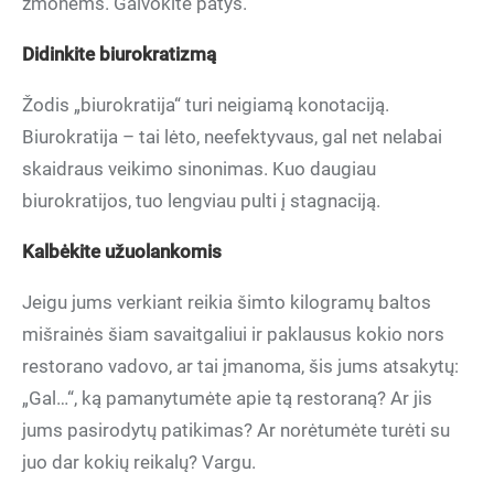
žmonėms. Galvokite patys.
Didinkite biurokratizmą
Žodis „biurokratija“ turi neigiamą konotaciją.
Biurokratija – tai lėto, neefektyvaus, gal net nelabai
skaidraus veikimo sinonimas. Kuo daugiau
biurokratijos, tuo lengviau pulti į stagnaciją.
Kalbėkite užuolankomis
Jeigu jums verkiant reikia šimto kilogramų baltos
mišrainės šiam savaitgaliui ir paklausus kokio nors
restorano vadovo, ar tai įmanoma, šis jums atsakytų:
„Gal…“, ką pamanytumėte apie tą restoraną? Ar jis
jums pasirodytų patikimas? Ar norėtumėte turėti su
juo dar kokių reikalų? Vargu.