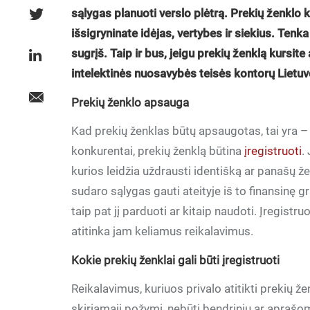
sąlygas planuoti verslo plėtrą. Prekių ženklo 
išsigryninate idėjas, vertybes ir siekius. Tenka 
sugrįš. Taip ir bus, jeigu prekių ženklą kursit
intelektinės nuosavybės teisės kontorų Lietu
Prekių ženklo apsauga
Kad prekių ženklas būtų apsaugotas, tai yra –
konkurentai, prekių ženklą būtina
įregistruoti
.
kurios leidžia uždrausti identišką ar panašų ženk
sudaro sąlygas gauti ateityje iš to finansinę gr
taip pat jį parduoti ar kitaip naudoti. Įregistru
atitinka jam keliamus reikalavimus.
Kokie prekių ženklai gali būti įregistruoti
Reikalavimus, kuriuos privalo atitikti prekių že
skiriamąjį požymį, nebūti bendriniu ar aprašom