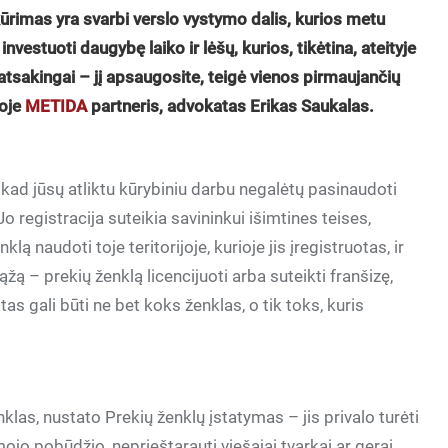
kūrimas yra svarbi verslo vystymo dalis, kurios metu
investuoti daugybę laiko ir lėšų, kurios, tikėtina, ateityje
e atsakingai – jį apsaugosite, teigė vienos pirmaujančių
voje
METIDA
partneris, advokatas Erikas Saukalas.
 kad jūsų atliktu kūrybiniu darbu negalėtų pasinaudoti
 Jo registracija suteikia savininkui išimtines teises,
lą naudoti toje teritorijoje, kurioje jis įregistruotas, ir
ąžą – prekių ženklą licencijuoti arba suteikti franšizę,
otas gali būti ne bet koks ženklas, o tik toks, kuris
nklas, nustato Prekių ženklų įstatymas – jis privalo turėti
ojo pobūdžio, neprieštarauti viešajai tvarkai ar gerai