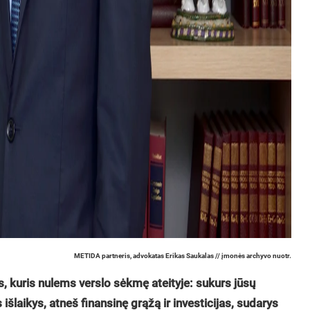
METIDA partneris, advokatas Erikas Saukalas // įmonės archyvo nuotr.
, kuris nulems verslo sėkmę ateityje: sukurs jūsų
os išlaikys, atneš finansinę grąžą ir investicijas, sudarys