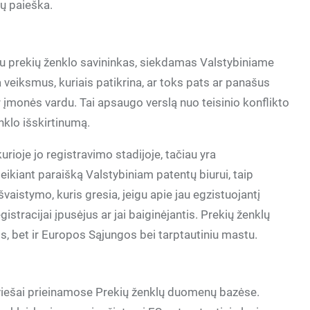
lų paieška.
u prekių ženklo savininkas, siekdamas Valstybiniame
ka veiksmus, kuriais patikrina, ar toks pats ar panašus
 įmonės vardu. Tai apsaugo verslą nuo teisinio konflikto
enklo išskirtinumą.
urioje jo registravimo stadijoje, tačiau yra
ikiant paraišką Valstybiniam patentų biurui, taip
 švaistymo, kuris gresia, jeigu apie jau egzistuojantį
stracijai įpusėjus ar jai baiginėjantis. Prekių ženklų
s, bet ir Europos Sąjungos bei tarptautiniu mastu.
viešai prieinamose Prekių ženklų duomenų bazėse.