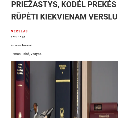
PRIEŽASTYS, KODĖL PREKĖS
RŪPĖTI KIEKVIENAM VERSLU
VERSLAS
2024.10.03
Autorius:
bzn start
Temos:
Teisė
,
Vadyba
.