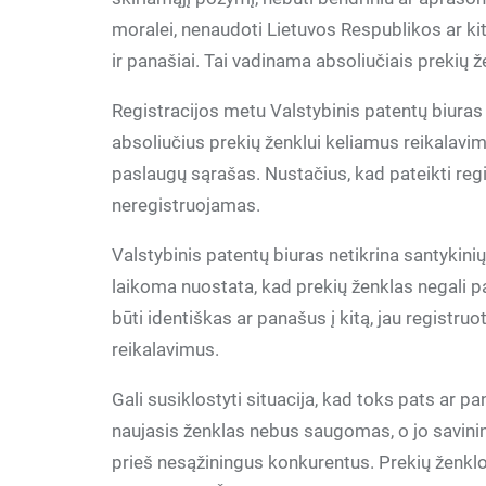
moralei, nenaudoti Lietuvos Respublikos ar kit
ir panašiai. Tai vadinama absoliučiais prekių ž
Registracijos metu Valstybinis patentų biura
absoliučius prekių ženklui keliamus reikalavimu
paslaugų sąrašas. Nustačius, kad pateikti regi
neregistruojamas.
Valstybinis patentų biuras netikrina santykini
laikoma nuostata, kad prekių ženklas negali paže
būti identiškas ar panašus į kitą, jau registruo
reikalavimus.
Gali susiklostyti situacija, kad toks pats ar pa
naujasis ženklas nebus saugomas, o jo savinink
prieš nesąžiningus konkurentus. Prekių ženklo