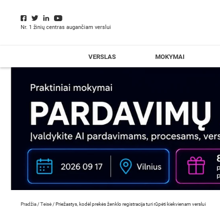
Nr. 1 žinių centras augančiam verslui
VERSLAS
MOKYMAI
Pradžia
/
Teisė
/
Priežastys, kodėl prekės ženklo registracija turi rūpėti kiekvienam verslui