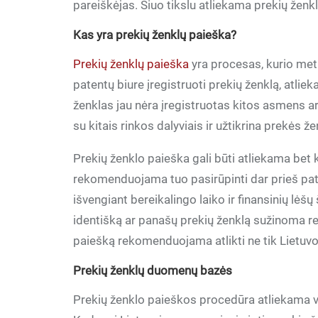
pareiškėjas. Šiuo tikslu atliekama prekių ženk
Kas yra prekių ženklų paieška?
Prekių ženklų paieška
yra procesas, kurio met
patentų biure įregistruoti prekių ženklą, atlie
ženklas jau nėra įregistruotas kitos asmens ar
su kitais rinkos dalyviais ir užtikrina prekės ž
Prekių ženklo paieška gali būti atliekama bet k
rekomenduojama tuo pasirūpinti dar prieš pate
išvengiant bereikalingo laiko ir finansinių lėšų
identišką ar panašų prekių ženklą sužinoma regi
paiešką rekomenduojama atlikti ne tik Lietuvo
Prekių ženklų duomenų bazės
Prekių ženklo paieškos procedūra atliekama 