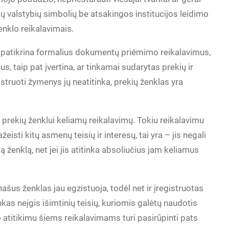
ų valstybių simbolių be atsakingos institucijos leidimo
enklo reikalavimais.
s patikrina formalius dokumentų priėmimo reikalavimus,
s, taip pat įvertina, ar tinkamai sudarytas prekių ir
struoti žymenys jų neatitinka, prekių ženklas yra
ų prekių ženklui keliamų reikalavimų. Tokiu reikalavimu
isti kitų asmenų teisių ir interesų, tai yra – jis negali
tą ženklą, net jei jis atitinka absoliučius jam keliamus
našus ženklas jau egzistuoja, todėl net ir įregistruotas
as neįgis išimtinių teisių, kuriomis galėtų naudotis
 atitikimu šiems reikalavimams turi pasirūpinti pats