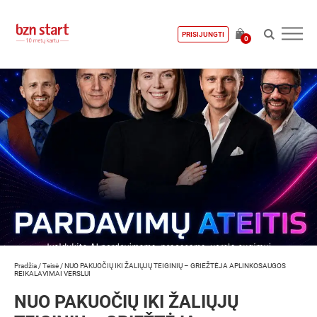
PRISIJUNGTI
0
Pradžia
/
Teisė
/
NUO PAKUOČIŲ IKI ŽALIŲJŲ TEIGINIŲ – GRIEŽTĖJA APLINKOSAUGOS
REIKALAVIMAI VERSLUI
NUO PAKUOČIŲ IKI ŽALIŲJŲ