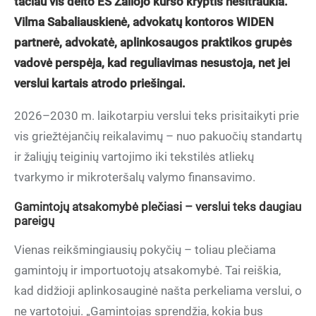
tačiau vis dėlto ES Žaliojo kurso kryptis nesitraukia.
Vilma Sabaliauskienė, advokatų kontoros WIDEN
partnerė, advokatė, aplinkosaugos praktikos grupės
vadovė perspėja, kad reguliavimas nesustoja, net jei
verslui kartais atrodo priešingai.
2026–2030 m. laikotarpiu verslui teks prisitaikyti prie
vis griežtėjančių reikalavimų – nuo pakuočių standartų
ir žaliųjų teiginių vartojimo iki tekstilės atliekų
tvarkymo ir mikroteršalų valymo finansavimo.
Gamintojų atsakomybė plečiasi – verslui teks daugiau
pareigų
Vienas reikšmingiausių pokyčių – toliau plečiama
gamintojų ir importuotojų atsakomybė. Tai reiškia,
kad didžioji aplinkosauginė našta perkeliama verslui, o
ne vartotojui. „Gamintojas sprendžia, kokia bus