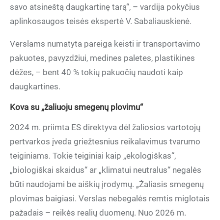
savo atsineštą daugkartinę tarą“, – vardija pokyčius
aplinkosaugos teisės ekspertė V. Sabaliauskienė.
Verslams numatyta pareiga keisti ir transportavimo
pakuotes, pavyzdžiui, medines paletes, plastikines
dėžes, – bent 40 % tokių pakuočių naudoti kaip
daugkartines.
Kova su „žaliuoju smegenų plovimu“
2024 m. priimta ES direktyva dėl žaliosios vartotojų
pertvarkos įveda griežtesnius reikalavimus tvarumo
teiginiams. Tokie teiginiai kaip „ekologiškas“,
„biologiškai skaidus“ ar „klimatui neutralus“ negalės
būti naudojami be aiškių įrodymų. „Žaliasis smegenų
plovimas baigiasi. Verslas nebegalės remtis miglotais
pažadais – reikės realių duomenų. Nuo 2026 m.