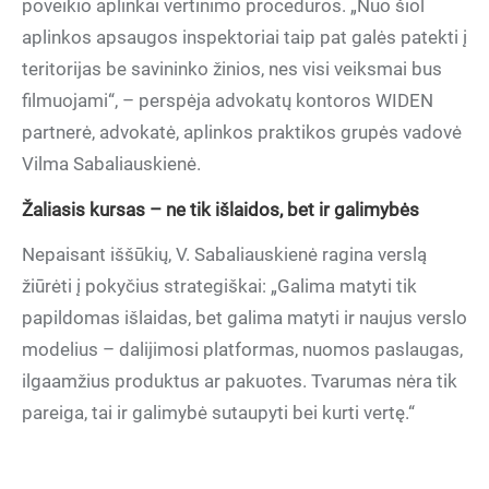
poveikio aplinkai vertinimo procedūros. „Nuo šiol
aplinkos apsaugos inspektoriai taip pat galės patekti į
teritorijas be savininko žinios, nes visi veiksmai bus
filmuojami“, – perspėja advokatų kontoros WIDEN
partnerė, advokatė, aplinkos praktikos grupės vadovė
Vilma Sabaliauskienė.
Žaliasis kursas – ne tik išlaidos, bet ir galimybės
Nepaisant iššūkių, V. Sabaliauskienė ragina verslą
žiūrėti į pokyčius strategiškai: „Galima matyti tik
papildomas išlaidas, bet galima matyti ir naujus verslo
modelius – dalijimosi platformas, nuomos paslaugas,
ilgaamžius produktus ar pakuotes. Tvarumas nėra tik
pareiga, tai ir galimybė sutaupyti bei kurti vertę.“