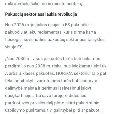
mikroteršalų šalinimo iš miesto nuotekų.
Pakuočių sektoriaus laukia revoliucija
Nuo 2026 m. įsigalios naujasis ES pakuočių ir
pakuočių atliekų reglamentas, kuris pirmą kartą
tiesiogiai suvienodins pakuočių sektoriaus taisykles
visoje ES.
„Nuo 2030 m. visos pakuotės turės būti tinkamos
perdirbti, o nuo 2038 m. rinkai bus leidžiama tiekti tik
A arba B klasės pakuotes. HORECA sektoriui taip pat
teks prisitaikyti: vartotojams turės būti sudaryta
galimybė maistą ir gėrimus išsinešimui įsigyti
daugkartinėje arba savo taroje, o didesnės
parduotuvės privalės dalį ploto skirti pakartotinio
užpildymo punktams, t.y. galimybei pilti ar pakuoti į