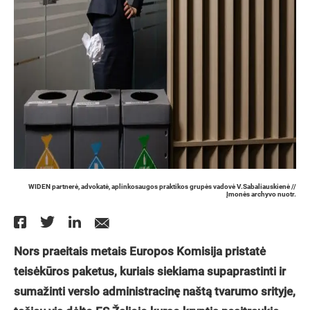
WIDEN partnerė, advokatė, aplinkosaugos praktikos grupės vadovė V.Sabaliauskienė //
Įmonės archyvo nuotr.
Nors praeitais metais Europos Komisija pristatė
teisėkūros paketus, kuriais siekiama supaprastinti ir
sumažinti verslo administracinę naštą tvarumo srityje,