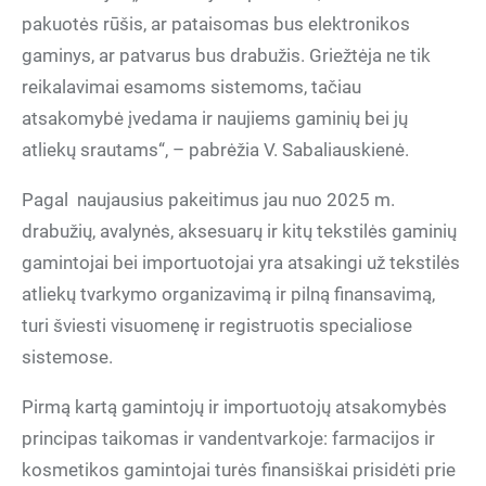
pakuotės rūšis, ar pataisomas bus elektronikos
gaminys, ar patvarus bus drabužis. Griežtėja ne tik
reikalavimai esamoms sistemoms, tačiau
atsakomybė įvedama ir naujiems gaminių bei jų
atliekų srautams“, – pabrėžia V. Sabaliauskienė.
Pagal naujausius pakeitimus jau nuo 2025 m.
drabužių, avalynės, aksesuarų ir kitų tekstilės gaminių
gamintojai bei importuotojai yra atsakingi už tekstilės
atliekų tvarkymo organizavimą ir pilną finansavimą,
turi šviesti visuomenę ir registruotis specialiose
sistemose.
Pirmą kartą gamintojų ir importuotojų atsakomybės
principas taikomas ir vandentvarkoje: farmacijos ir
kosmetikos gamintojai turės finansiškai prisidėti prie