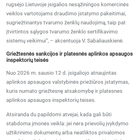
rugsėjo Lietuvoje įsigalios nesąžiningos komercinės
veiklos vartotojams draudimo įstatymo pakeitimai,
sugriežtinantys tvarumo ženklų naudojimą, taip pat
įtvirtintos sąlygos tvarumo ženklo sertifikavimo
sistemų veikimui“, – akcentuoja V. Sabaliauskienė.
Griežtesnės sankcijos ir platesnės aplinkos apsaugos
inspektorių teisės
Nuo 2026 m. sausio 12 d. įsigaliojo atnaujintas
aplinkos apsaugos valstybinės priežiūros įstatymas,
kuris numato griežtesnę atsakomybę ir platesnes
aplinkos apsaugos inspektorių teises.
Atsiranda du papildomi atvejai, kada gali būti
stabdoma įmonės veikla: jei nėra prievolių įvykdymo
užtikrinimo dokumentų arba neatliktos privalomos