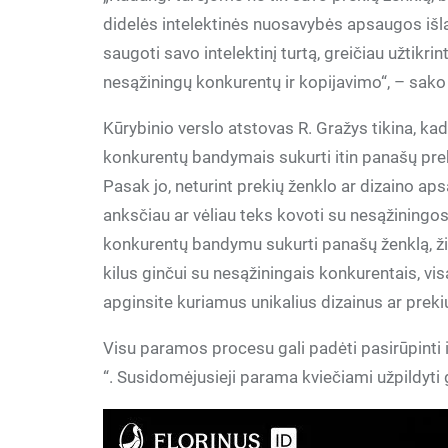
didelės intelektinės nuosavybės apsaugos išla
saugoti savo intelektinį turtą, greičiau užtikri
nesąžiningų konkurentų ir kopijavimo“, – sako 
Kūrybinio verslo atstovas R. Gražys tikina, kad
konkurentų bandymais sukurti itin panašų prekių 
Pasak jo, neturint prekių ženklo ar dizaino aps
anksčiau ar vėliau teks kovoti su nesąžiningo
konkurentų bandymu sukurti panašų ženklą, žina
kilus ginčui su nesąžiningais konkurentais, vis
apginsite kuriamus unikalius dizainus ar preki
Visu paramos procesu gali padėti pasirūpinti 
“. Susidomėjusieji parama kviečiami užpildyti 