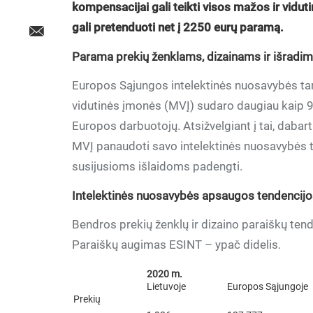
kompensacijai gali teikti visos mažos ir vidu
gali pretenduoti net į 2250 eurų paramą.
Parama prekių ženklams, dizainams ir išrad
Europos Sąjungos intelektinės nuosavybės t
vidutinės įmonės (MVĮ) sudaro daugiau kaip 99
Europos darbuotojų. Atsižvelgiant į tai, daba
MVĮ panaudoti savo intelektinės nuosavybės tu
susijusioms išlaidoms padengti.
Intelektinės nuosavybės apsaugos tendencijos
Bendros prekių ženklų ir dizaino paraiškų ten
Paraiškų augimas ESINT – ypač didelis.
2020 m.
Lietuvoje
Europos Sąjungoje
Prekių