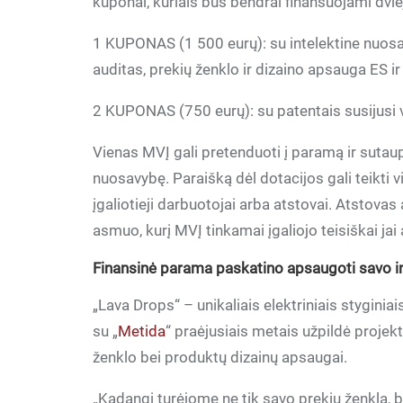
kuponai, kuriais bus bendrai finansuojami dvie
1 KUPONAS (1 500 eurų): su intelektine nuosav
auditas, prekių ženklo ir dizaino apsauga ES ir 
2 KUPONAS (750 eurų): su patentais susijusi v
Vienas MVĮ gali pretenduoti į paramą ir sutau
nuosavybę. Paraišką dėl dotacijos gali teikti v
įgaliotieji darbuotojai arba atstovai. Atstovas a
asmuo, kurį MVĮ tinkamai įgaliojo teisiškai jai 
Finansinė parama paskatino apsaugoti savo int
„Lava Drops“ – unikaliais elektriniais stygini
su „
Metida
“ praėjusiais metais užpildė proje
ženklo bei produktų dizainų apsaugai.
„Kadangi turėjome ne tik savo prekių ženklą, b