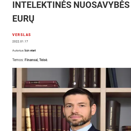
INTELEKTINĖS NUOSAVYBĖS 
EURŲ
VERSLAS
2022.01.17
Autorius:
bzn start
Temos:
Finansai
,
Teisė
.