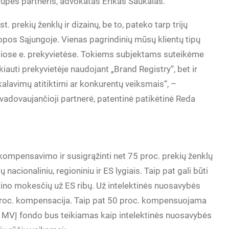
grupės partneris, advokatas Erikas Saukalas.
. prekių ženklų ir dizainų, be to, pateko tarp trijų
opos Sąjungoje. Vienas pagrindinių mūsų klientų tipų
baliose e. prekyvietėse. Tokiems subjektams suteikėme
kiauti prekyvietėje naudojant „Brand Registry“, bet ir
alavimų atitiktimi ar konkurentų veiksmais“, –
 vadovaujančioji partnerė, patentinė patikėtinė Reda
 kompensavimo ir susigrąžinti net 75 proc. prekių ženklų
acionaliniu, regioniniu ir ES lygiais. Taip pat gali būti
ino mokesčių už ES ribų. Už intelektinės nuosavybės
 proc. kompensacija. Taip pat 50 proc. kompensuojama
 MVĮ fondo bus teikiamas kaip intelektinės nuosavybės