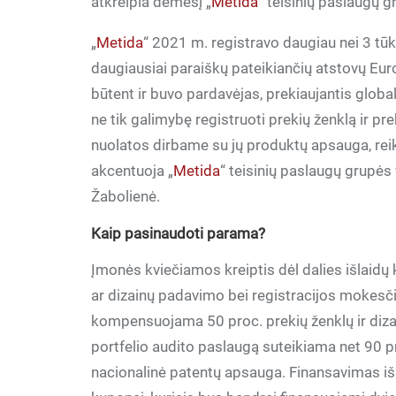
atkreipia dėmesį „
Metida
“ teisinių paslaugų 
„
Metida
“ 2021 m. registravo daugiau nei 3 tūkst
daugiausiai paraiškų pateikiančių atstovų Eur
būtent ir buvo pardavėjas, prekiaujantis glo
ne tik galimybę registruoti prekių ženklą ir pre
nuolatos dirbame su jų produktų apsauga, reik
akcentuoja „
Metida
“ teisinių paslaugų grupės
Žabolienė.
Kaip pasinaudoti parama?
Įmonės kviečiamos kreiptis dėl dalies išlaidų
ar dizainų padavimo bei registracijos mokesčių n
kompensuojama 50 proc. prekių ženklų ir diza
portfelio audito paslaugą suteikiama net 90
nacionalinė patentų apsauga. Finansavimas iš