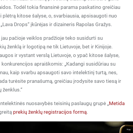
idos. Todėl tokia finansinė parama paskatino greičiau
nti plėtrą kitose šalyse, o, svarbiausia, apsisaugoti nuo
„Lava Drops“ įkūrėjas ir dizaineris Rapolas Gražys.
 jau pačioje veiklos pradžioje teko susidurti su
ženklą ir logotipą ne tik Lietuvoje, bet ir Kinijoje.
augos ir vystant verslą Lietuvoje, o ypač kitose šalyse,
s konkurencijos apraiškomis: „Kadangi susidūriau su
u, kaip svarbu apsaugoti savo intelektinį turtą, nes,
ada turėsite pranašumą, greičiau įrodysite savo tiesą ir
ų ženklus.“
intelektinės nuosavybės teisinių paslaugų grupė „
Metida
greitą
prekių ženklų registracijos formą
.