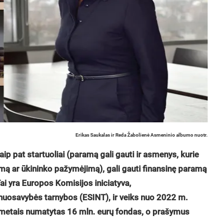
Erikas Saukalas ir Reda Žabolienė Asmeninio albumo nuotr.
ip pat startuoliai (paramą gali gauti ir asmenys, kurie
ijimą ar ūkininko pažymėjimą), gali gauti finansinę paramą
ai
yra Europos Komisijos iniciatyva,
nuosavybės tarnybos (ESINT), ir veiks nuo
2022 m.
 metais numatytas 16 mln. eurų fondas, o prašymus