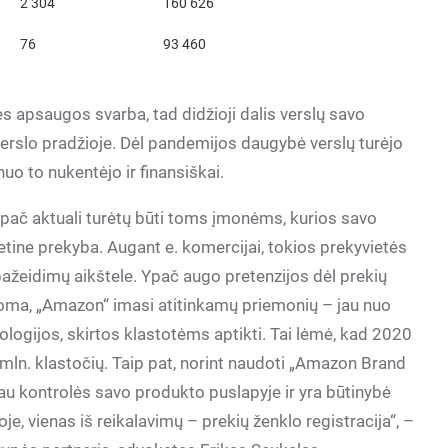
2 304
160 626
76
93 460
 apsaugos svarba, tad didžioji dalis verslų savo
verslo pradžioje. Dėl pandemijos daugybė verslų turėjo
nuo to nukentėjo ir finansiškai.
pač aktuali turėtų būti toms įmonėms, kurios savo
rnetine prekyba. Augant e. komercijai, tokios prekyvietės
ažeidimų aikštele. Ypač augo pretenzijos dėl prekių
oma, „Amazon“ imasi atitinkamų priemonių – jau nuo
logijos, skirtos klastotėms aptikti. Tai lėmė, kad 2020
mln. klastočių. Taip pat, norint naudoti „Amazon Brand
giau kontrolės savo produkto puslapyje ir yra būtinybė
e, vienas iš reikalavimų – prekių ženklo registracija“, –