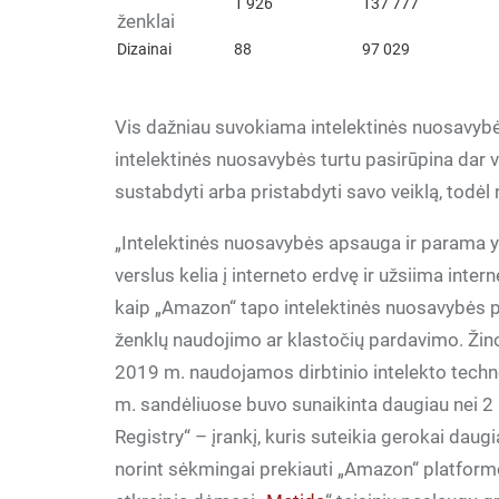
1 926
137 777
ženklai
Dizainai
88
97 029
Vis dažniau suvokiama intelektinės nuosavybės
intelektinės nuosavybės turtu pasirūpina dar 
sustabdyti arba pristabdyti savo veiklą, todėl 
„Intelektinės nuosavybės apsauga ir parama y
verslus kelia į interneto erdvę ir užsiima inte
kaip „Amazon“ tapo intelektinės nuosavybės p
ženklų naudojimo ar klastočių pardavimo. Žin
2019 m. naudojamos dirbtinio intelekto techno
m. sandėliuose buvo sunaikinta daugiau nei 2 
Registry“ – įrankį, kuris suteikia gerokai dau
norint sėkmingai prekiauti „Amazon“ platformoj