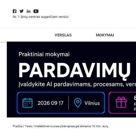
Nr. 1 žinių centras augančiam verslui
VERSLAS
MOKYMAI
Pradžia
/
Teisė
/
Intelektinės nuosavybės apsaugai skiriama 16 mln. eurų