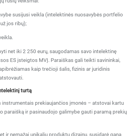
jų rūšių veiksmai:
ybe susijusi veikla (intelektinės nuosavybės portfelio
už jos ribų);
eikla.
pyti net iki 2 250 eurų, saugodamas savo intelektinę
isos ES įsteigtos MVĮ. Paraiškas gali teikti savininkai,
pibrėžiamas kaip trečioji šalis, fizinis ar juridinis
atstovauti.
elektinį turtą
ais instrumentais prekiaujančios įmonės – atstovai kartu
kto paraišką ir pasinaudojo galimybe gauti paramą prekių
et ir nemažai unikalių produktų dizainų, susidarė gana