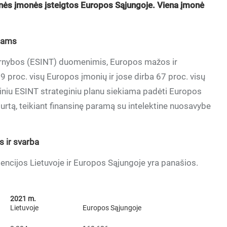
tinės įmonės įsteigtos Europos Sąjungoje. Viena įmonė
imams
arnybos (ESINT) duomenimis, Europos mažos ir
 proc. visų Europos įmonių ir jose dirba 67 proc. visų
rtiniu ESINT strateginiu planu siekiama padėti Europos
rtą, teikiant finansinę paramą su intelektine nuosavybe
 ir svarba
dencijos Lietuvoje ir Europos Sąjungoje yra panašios.
2021 m.
Lietuvoje
Europos Sąjungoje