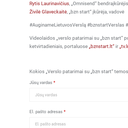
Rytis Laurinavičius
, „Omnisend“ bendraįkūrėji
Živilė Glaveckaitė
, „bzn start“ įkūrėja, vadovė
#AuginameLietuvosVerslą #bznstartVerslas #
Videolaidos „verslo patarimai su „bzn start” p
ketvirtadieniais, portaluose
„bznstart.lt“
ir
„tv.
Kokios „Verslo patarimai su „bzn start“ temos 
Jūsų vardas
*
El. pašto adresas
*