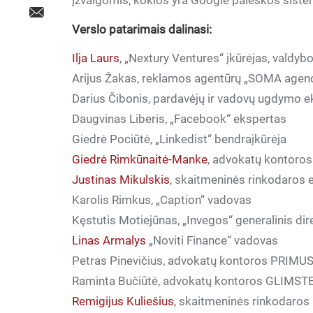
įžvalgomis, kokios yra Google paieškos sist
Verslo patarimais dalinasi:
Ilja Laurs
, „Nextury Ventures“ įkūrėjas, valdyb
Arijus Žakas, reklamos agentūrų „SOMA agency
Darius Čibonis, pardavėjų ir vadovų ugdymo e
Daugvinas Liberis, „Facebook“ ekspertas
Giedrė Pociūtė, „Linkedist“ bendraįkūrėja
Giedrė Rimkūnaitė-Manke
, advokatų kontoro
Justinas Mikulskis
, skaitmeninės rinkodaros 
Karolis Rimkus, „Caption“ vadovas
Kęstutis Motiejūnas, „Invegos“ generalinis dir
Linas Armalys
„Noviti Finance“ vadovas
Petras Pinevičius, advokatų kontoros
PRIMUS
Raminta Bučiūtė, advokatų kontoros
GLIMST
Remigijus Kuliešius
, skaitmeninės rinkodaro