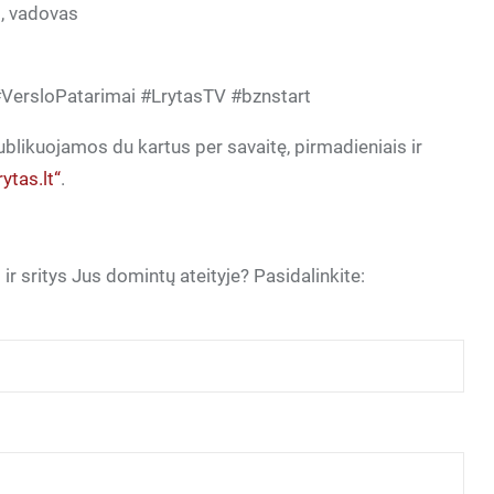
s, vadovas
VersloPatarimai #LrytasTV #bznstart
ublikuojamos du kartus per savaitę, pirmadieniais ir
lrytas.lt“
.
ir sritys Jus domintų ateityje? Pasidalinkite: