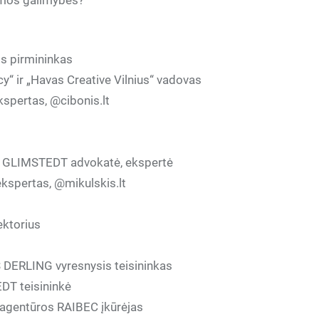
emos galimybės?
os pirmininkas
“ ir „Havas Creative Vilnius“ vadovas
kspertas, @cibonis.lt
s
GLIMSTEDT
advokatė, ekspertė
ekspertas, @mikulskis.lt
ektorius
 DERLING
vyresnysis teisininkas
EDT
teisininkė
s agentūros
RAIBEC
įkūrėjas