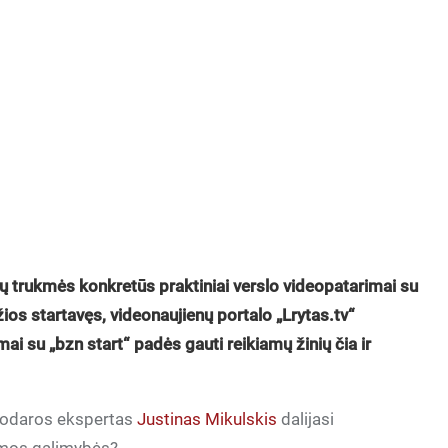
ių trukmės konkretūs praktiniai verslo videopatarimai su
ios startavęs, videonaujienų portalo „Lrytas.tv“
ai su „bzn start“ padės gauti reikiamų žinių čia ir
nkodaros ekspertas
Justinas Mikulskis
dalijasi