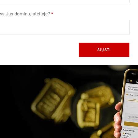
itys Jus domintų ateityje?
*