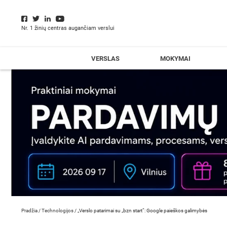
Nr. 1 žinių centras augančiam verslui
VERSLAS
MOKYMAI
Pradžia
/
Technologijos
/
„Verslo patarimai su „bzn start“: Google paieškos galimybės