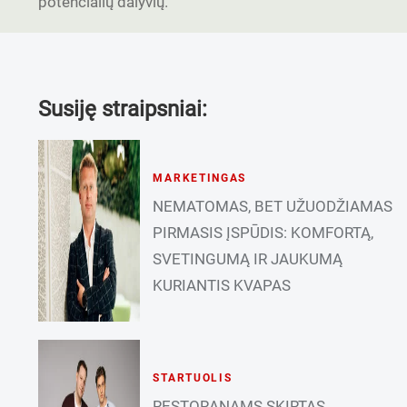
potencialių dalyvių.
Susiję straipsniai:
MARKETINGAS
NEMATOMAS, BET UŽUODŽIAMAS
PIRMASIS ĮSPŪDIS: KOMFORTĄ,
SVETINGUMĄ IR JAUKUMĄ
KURIANTIS KVAPAS
STARTUOLIS
RESTORANAMS SKIRTAS