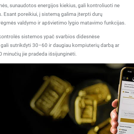
ės, sunaudotos energijos kiekius, gali kontroliuoti ne
s. Esant poreikiui, į sistemą galima įterpti durų
drėgmės valdymo ir apšvietimo lygio matavimo funkcijas.
 kontrolės sistemos ypač svarbios didesnėse
s gali sutrikdyti 30–60 ir daugiau kompiuterių darbą ar
 minučių jie pradeda išsijunginėti.