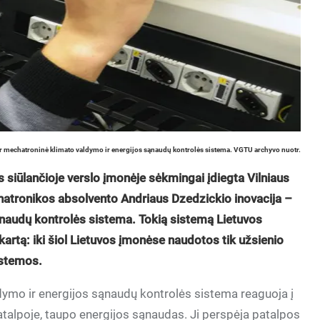
r mechatroninė klimato valdymo ir energijos sąnaudų kontrolės sistema. VGTU archyvo nuotr.
s siūlančioje verslo įmonėje sėkmingai įdiegta Vilniaus
atronikos absolvento Andriaus Dzedzickio inovacija –
naudų kontrolės sistema. Tokią sistemą Lietuvos
 kartą: iki šiol Lietuvos įmonėse naudotos tik užsienio
istemos.
dymo ir energijos sąnaudų kontrolės sistema reaguoja į
alpoje, taupo energijos sąnaudas. Ji perspėja patalpos