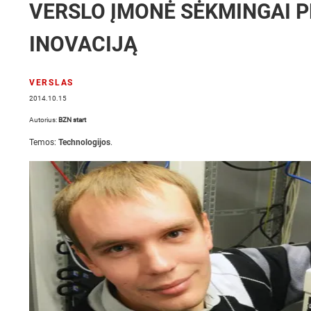
VERSLO ĮMONĖ SĖKMINGAI P
INOVACIJĄ
VERSLAS
2014.10.15
Autorius:
BZN start
Temos:
Technologijos
.