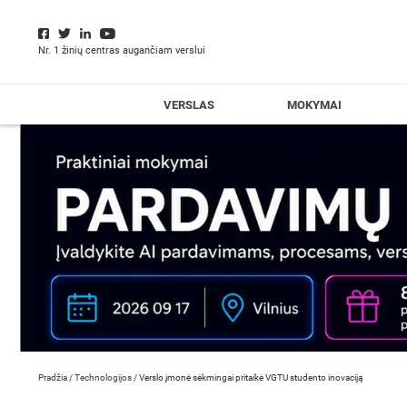
Nr. 1 žinių centras augančiam verslui
VERSLAS
MOKYMAI
Pradžia
/
Technologijos
/
Verslo įmonė sėkmingai pritaikė VGTU studento inovaciją