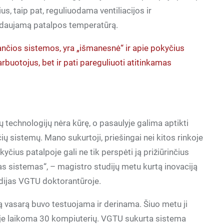
s, taip pat, reguliuodama ventiliacijos ir
eidaujamą patalpos temperatūrą.
sančios sistemos, yra „išmanesnė“ ir apie pokyčius
darbuotojus, bet ir pati pareguliuoti atitinkamas
ų technologijų nėra kūrę, o pasaulyje galima aptikti
ių sistemų. Mano sukurtoji, priešingai nei kitos rinkoje
čius patalpoje gali ne tik perspėti ją prižiūrinčius
mas sistemas“, – magistro studijų metu kurtą inovaciją
tudijas VGTU doktorantūroje.
ą vasarą buvo testuojama ir derinama. Šiuo metu ji
rioje laikoma 30 kompiuterių. VGTU sukurta sistema