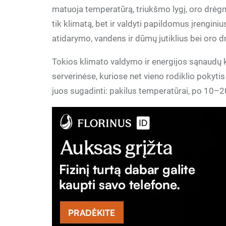
matuoja temperatūrą, triukšmo lygį, oro drėgm
tik klimatą, bet ir valdyti papildomus įrenginiu
atidarymo, vandens ir dūmų jutiklius bei oro 
Tokios klimato valdymo ir energijos sąnaudų
serverinėse, kuriose net vieno rodiklio pokyti
juos sugadinti: pakilus temperatūrai, po 10–20