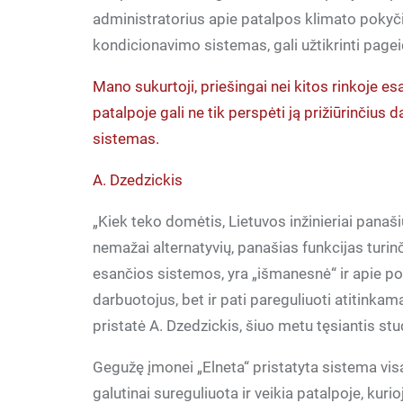
administratorius apie patalpos klimato pokyčiu
kondicionavimo sistemas, gali užtikrinti pag
Mano sukurtoji, priešingai nei kitos rinkoje e
patalpoje gali ne tik perspėti ją prižiūrinčius 
sistemas.
A. Dzedzickis
„Kiek teko domėtis, Lietuvos inžinieriai panaši
nemažai alternatyvių, panašias funkcijas turinč
esančios sistemos, yra „išmanesnė“ ir apie poky
darbuotojus, bet ir pati pareguliuoti atitinka
pristatė A. Dzedzickis, šiuo metu tęsiantis s
Gegužę įmonei „Elneta“ pristatyta sistema vis
galutinai sureguliuota ir veikia patalpoje, ku