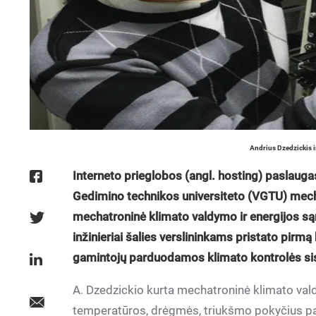
Andrius Dzedzickis i
Interneto prieglobos (angl. hosting) paslauga
Gedimino technikos universiteto (VGTU) mech
mechatroninė klimato valdymo ir energijos są
inžinieriai šalies verslininkams pristato pirmą
gamintojų parduodamos klimato kontrolės s
A. Dzedzickio kurta mechatroninė klimato val
temperatūros, drėgmės, triukšmo pokyčius pat