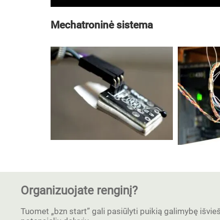
Mechatroninė sistema
Organizuojate renginį?
Tuomet „bzn start” gali pasiūlyti puikią galimybę išvieši