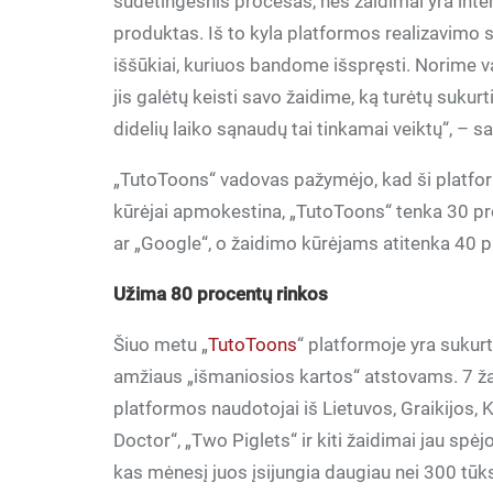
sudėtingesnis procesas, nes žaidimai yra inte
produktas. Iš to kyla platformos realizavimo 
iššūkiai, kuriuos bandome išspręsti. Norime v
jis galėtų keisti savo žaidime, ką turėtų sukurt
didelių laiko sąnaudų tai tinkamai veiktų“, – 
„TutoToons“ vadovas pažymėjo, kad ši platform
kūrėjai apmokestina, „TutoToons“ tenka 30 pr
ar „Google“, o žaidimo kūrėjams atitenka 40 
Užima 80 procentų rinkos
Šiuo metu „
TutoToons
“ platformoje yra sukurt
amžiaus „išmaniosios kartos“ atstovams. 7 ž
platformos naudotojai iš Lietuvos, Graikijos, K
Doctor“, „Two Piglets“ ir kiti žaidimai jau spė
kas mėnesį juos įsijungia daugiau nei 300 tūk