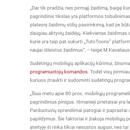
„Dar tik pradžia, nes pirmąjį žaidimą, baigę k
pagrindinis tikslas yra platformos tobulinimas
platesnį žaidimų stilių pasirinkimą, kad jie bū
daugiau aktyvių žaidėjų. Kiekvienas žaidimas
kurie yra taip pat sukurti „TutoToons“ platform
naujai išleistus žaidimus“, – teigė M.Kavaliau
Sudėtingų mobiliųjų aplikacijų kūrimui, žinoma,
programuotojų komandos
. Todėl visų pirmia
kuriuos įtraukti ir sudominti sudėtingų program
„Šiuo metu apie 80 proc. mobiliųjų programėlių
pagrindinius pinigus. Išmanieji prietaisai yra 
Parduotuvių sprendimai patogiai ir paprastai už 
papildymus. Šie faktoriai ir įtakoja mobiliųjų
ateityje ši rinka tikrai nesustos augusi, nes t