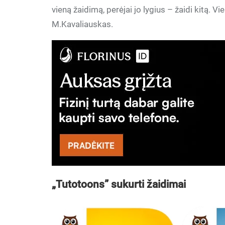
vieną žaidimą, perėjai jo lygius – žaidi kitą. V
M.Kavaliauskas.
„Tutotoons” sukurti žaidimai