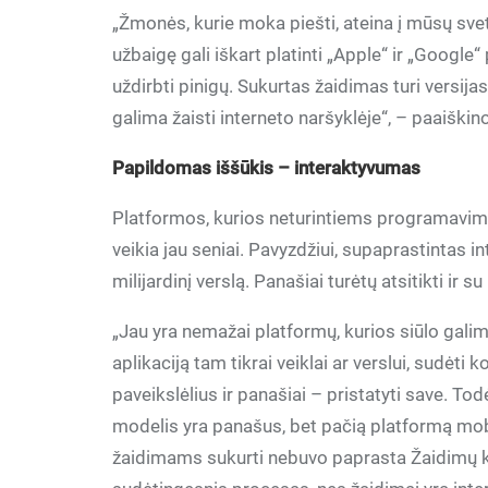
„Žmonės, kurie moka piešti, ateina į mūsų svet
užbaigę gali iškart platinti „Apple“ ir „Google
uždirbti pinigų. Sukurtas žaidimas turi versij
galima žaisti interneto naršyklėje“, – paaiškino
Papildomas iššūkis – interaktyvumas
Platformos, kurios neturintiems programavimo 
veikia jau seniai. Pavyzdžiui, supaprastintas in
milijardinį verslą. Panašiai turėtų atsitikti 
„Jau yra nemažai platformų, kurios siūlo gali
aplikaciją tam tikrai veiklai ar verslui, sudėti 
paveikslėlius ir panašiai – pristatyti save. Tod
modelis yra panašus, bet pačią platformą mo
žaidimams sukurti nebuvo paprasta Žaidimų 