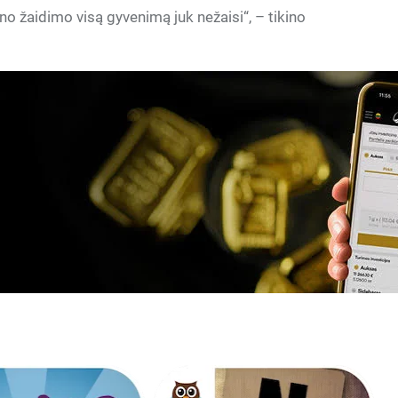
ieno žaidimo visą gyvenimą juk nežaisi“, – tikino