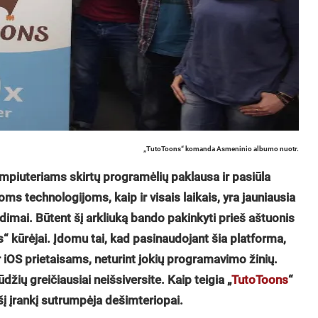
„TutoToons“ komanda Asmeninio albumo nuotr.
piuteriams skirtų programėlių paklausa ir pasiūla
ms technologijoms, kaip ir visais laikais, yra jauniausia
dimai. Būtent šį arkliuką bando pakinkyti prieš aštuonis
 kūrėjai. Įdomu tai, kad pasinaudojant šia platforma,
 iOS prietaisams, neturint jokių programavimo žinių.
džių greičiausiai neišsiversite. Kaip teigia „
TutoToons
“
šį įrankį sutrumpėja dešimteriopai.