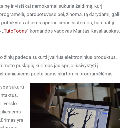
ainę ir visiškai nemokamai sukuria žaidimą, kurį
“ programėlių parduotuvėse bei, žinoma, tą darydami, gali
as pritaikytas abiems operacinėms sistemos, taip pat jį
 „
TutoToons
“ komandos vadovas Mantas Kavaliauskas.
žinių padeda sukurti įvairius elektroninius produktus,
terneto puslapių kūrimas jau spėjo išsivystyti į
ir su išmaniesiems prietaisams skirtomis programėlėmis.
mybę sukurti
kontaktus,
ėl verslo
biliesiems
kūrimas yra