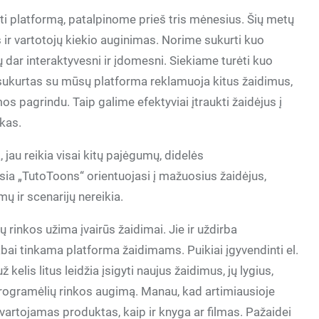
urti platformą, patalpinome prieš tris mėnesius. Šių metų
 ir vartotojų kiekio auginimas. Norime sukurti kuo
tų dar interaktyvesni ir įdomesni. Siekiame turėti kuo
 sukurtas su mūsų platforma reklamuoja kitus žaidimus,
os pagrindu. Taip galime efektyviai įtraukti žaidėjus į
skas.
 jau reikia visai kitų pajėgumų, didelės
usia „TutoToons“ orientuojasi į mažuosius žaidėjus,
ų ir scenarijų nereikia.
 rinkos užima įvairūs žaidimai. Jie ir uždirba
labai tinkama platforma žaidimams. Puikiai įgyvendinti el.
kelis litus leidžia įsigyti naujus žaidimus, jų lygius,
 programėlių rinkos augimą. Manau, kad artimiausioje
ai vartojamas produktas, kaip ir knyga ar filmas. Pažaidei