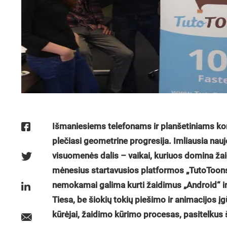
Išmaniesiems telefonams ir planšetiniams kom
plečiasi geometrine progresija. Imliausia naujo
visuomenės dalis – vaikai, kuriuos domina žai
mėnesius startavusios platformos „TutoToons“
nemokamai galima kurti žaidimus „Android“ ir
Tiesa, be šiokių tokių piešimo ir animacijos įgū
kūrėjai, žaidimo kūrimo procesas, pasitelkus 