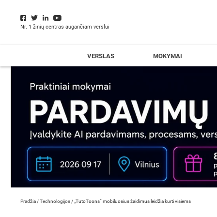
Nr. 1 žinių centras augančiam verslui
VERSLAS
MOKYMAI
Pradžia
/
Technologijos
/
„TutoToons“ mobiluosius žaidimus leidžia kurti visiems