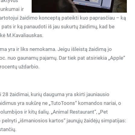
raktyvus
sunkumai ir
artotojui žaidimo konceptą pateikti kuo paprasčiau – ką
i pats ir ką panaudoti iš jau sukurtų žaidimų, kad be
sakė M.Kavaliauskas.
a yra ir liks nemokama. Jeigu išleistą žaidimą jo
oc. nuo gaunamų pajamų. Dar tiek pat atsiriekia „Apple“
procentų uždarbio.
i 28 žaidimai, kurių dauguma yra skirti jauniausio
aidimus yra sukūrę ne „TutoToons“ komandos nariai, o
olumbijos ir kitų šalių. „Animal Restaurant“, „Pet
jo pelnyti „išmaniosios kartos“ jaunųjų žaidėjų simpatijas:
stančių.