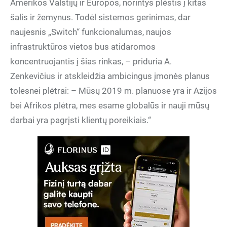
Amerikos Valstijų ir Europos, norintys plėstis į kitas
šalis ir žemynus. Todėl sistemos gerinimas, dar
naujesnis „Switch“ funkcionalumas, naujos
infrastruktūros vietos bus atidaromos
koncentruojantis į šias rinkas, – priduria A.
Zenkevičius ir atskleidžia ambicingus įmonės planus
tolesnei plėtrai: – Mūsų 2019 m. planuose yra ir Azijos
bei Afrikos plėtra, mes esame globalūs ir nauji mūsų
darbai yra pagrįsti klientų poreikiais.“