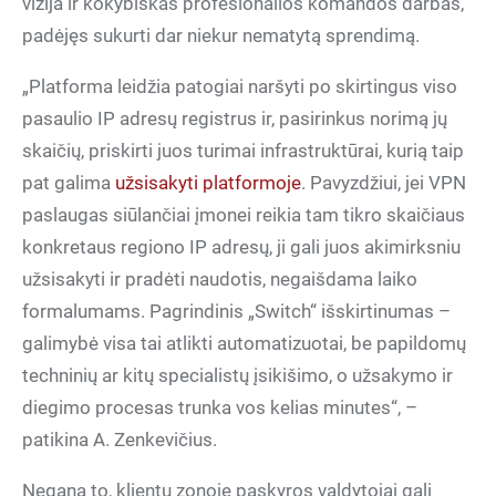
vizija ir kokybiškas profesionalios komandos darbas,
padėjęs sukurti dar niekur nematytą sprendimą.
„Platforma leidžia patogiai naršyti po skirtingus viso
pasaulio IP adresų registrus ir, pasirinkus norimą jų
skaičių, priskirti juos turimai infrastruktūrai, kurią taip
pat galima
užsisakyti platformoje
. Pavyzdžiui, jei VPN
paslaugas siūlančiai įmonei reikia tam tikro skaičiaus
konkretaus regiono IP adresų, ji gali juos akimirksniu
užsisakyti ir pradėti naudotis, negaišdama laiko
formalumams. Pagrindinis „Switch“ išskirtinumas –
galimybė visa tai atlikti automatizuotai, be papildomų
techninių ar kitų specialistų įsikišimo, o užsakymo ir
diegimo procesas trunka vos kelias minutes“, –
patikina A. Zenkevičius.
Negana to, klientų zonoje paskyros valdytojai gali