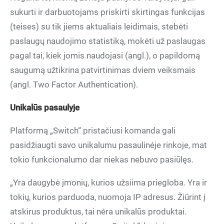
sukurti ir darbuotojams priskirti skirtingas funkcijas
(teises) su tik jiems aktualiais leidimais, stebėti
paslaugų naudojimo statistiką, mokėti už paslaugas
pagal tai, kiek jomis naudojasi (angl.), o papildomą
saugumą užtikrina patvirtinimas dviem veiksmais
(angl. Two Factor Authentication).
Unikalūs pasaulyje
Platformą „Switch“ pristačiusi komanda gali
pasidžiaugti savo unikalumu pasaulinėje rinkoje, mat
tokio funkcionalumo dar niekas nebuvo pasiūlęs.
„Yra daugybė įmonių, kurios užsiima priegloba. Yra ir
tokių, kurios parduoda, nuomoja IP adresus. Žiūrint į
atskirus produktus, tai nėra unikalūs produktai.