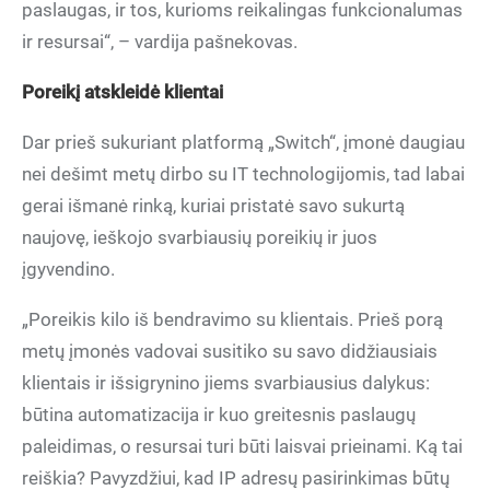
paslaugas, ir tos, kurioms reikalingas funkcionalumas
ir resursai“, – vardija pašnekovas.
Poreikį atskleidė klientai
Dar prieš sukuriant platformą „Switch“, įmonė daugiau
nei dešimt metų dirbo su IT technologijomis, tad labai
gerai išmanė rinką, kuriai pristatė savo sukurtą
naujovę, ieškojo svarbiausių poreikių ir juos
įgyvendino.
„Poreikis kilo iš bendravimo su klientais. Prieš porą
metų įmonės vadovai susitiko su savo didžiausiais
klientais ir išsigrynino jiems svarbiausius dalykus:
būtina automatizacija ir kuo greitesnis paslaugų
paleidimas, o resursai turi būti laisvai prieinami. Ką tai
reiškia? Pavyzdžiui, kad IP adresų pasirinkimas būtų