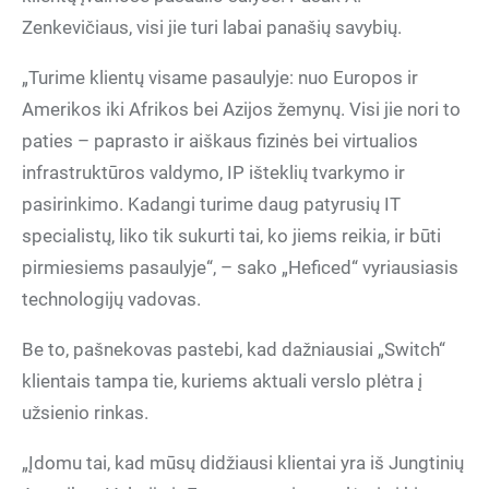
Zenkevičiaus, visi jie turi labai panašių savybių.
„Turime klientų visame pasaulyje: nuo Europos ir
Amerikos iki Afrikos bei Azijos žemynų. Visi jie nori to
paties – paprasto ir aiškaus fizinės bei virtualios
infrastruktūros valdymo, IP išteklių tvarkymo ir
pasirinkimo. Kadangi turime daug patyrusių IT
specialistų, liko tik sukurti tai, ko jiems reikia, ir būti
pirmiesiems pasaulyje“, – sako „Heficed“ vyriausiasis
technologijų vadovas.
Be to, pašnekovas pastebi, kad dažniausiai „Switch“
klientais tampa tie, kuriems aktuali verslo plėtra į
užsienio rinkas.
„Įdomu tai, kad mūsų didžiausi klientai yra iš Jungtinių