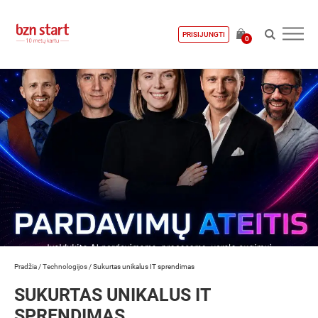
PRISIJUNGTI
0
Pradžia
/
Technologijos
/
Sukurtas unikalus IT sprendimas
SUKURTAS UNIKALUS IT
SPRENDIMAS