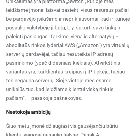
Unikalumas yra platforma „Switch“, kurioje mes
leidžiame įmonei laisvai pasiekti visus resursus pačiai
be pardavėjo įsikišimo ir nepriklausomai, kad ir kurioje
pasaulio valstybėje ji būtų, t. y. sukurti savo tinką ir
paleisti paslaugas. Tarkime, viena iš alternatyvų –
absoliutūs rinkos lyderiai AWS („Amazon“) yra virtualių
serverių pardavėjai, tačiau nesuteikia IP adresų
pasirinkimo (ypač didesniais kiekiais). Atvirkštinis
variantas yra, kai klientas kreipiasi į IP tiekėją, tačiau
ten negauna serverių. Šioje vietoje mes esame
unikalūs tuo, kad leidžiame klientui viską rinktis
pačiam“, – pasakoja pašnekovas.
Nestokoja ambicijų
Šiuo metu įmonė džiaugiasi vis gausėjančiu būriu
klientų įvairiose pasaulio šalyse. Pasak A.