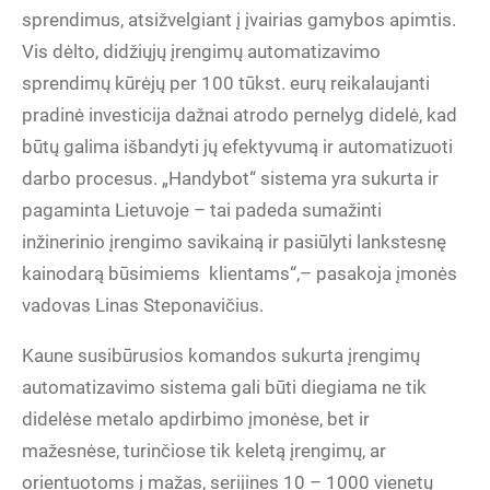
sprendimus, atsižvelgiant į įvairias gamybos apimtis.
Vis dėlto, didžiųjų įrengimų automatizavimo
sprendimų kūrėjų per 100 tūkst. eurų reikalaujanti
pradinė investicija dažnai atrodo pernelyg didelė, kad
būtų galima išbandyti jų efektyvumą ir automatizuoti
darbo procesus. „Handybot“ sistema yra sukurta ir
pagaminta Lietuvoje
–
tai padeda sumažinti
inžinerinio įrengimo savikainą ir pasiūlyti lankstesnę
kainodarą būsimiems klientams“,
–
pasakoja įmonės
vadovas Linas Steponavičius.
Kaune susibūrusios komandos sukurta įrengimų
automatizavimo sistema gali būti diegiama ne tik
didelėse metalo apdirbimo įmonėse, bet ir
mažesnėse, turinčiose tik keletą įrengimų, ar
orientuotoms į mažas, serijines 10 – 1000 vienetų