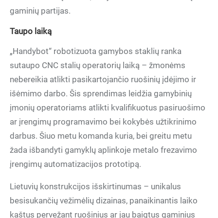
gaminių partijas.
Taupo laiką
„Handybot“ robotizuota gamybos staklių ranka
sutaupo CNC stalių operatorių laiką
–
žmonėms
nebereikia atlikti pasikartojančio ruošinių įdėjimo ir
išėmimo darbo. Šis sprendimas leidžia gamybinių
įmonių operatoriams atlikti kvalifikuotus pasiruošimo
ar įrengimų programavimo bei kokybės užtikrinimo
darbus. Šiuo metu komanda kuria, bei greitu metu
žada išbandyti
gamyklų aplinkoje
metalo frezavimo
įrengimų
automatizacijos prototipą.
Lietuvių konstrukcijos išskirtinumas
–
unikalus
besisukančių vežimėlių dizainas, panaikinantis laiko
kaštus pervežant ruošinius ar jau baigtus gaminius