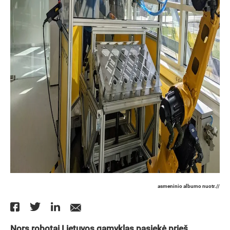
asmeninio albumo nuotr.//
Nors robotai Lietuvos gamyklas pasiekė prieš