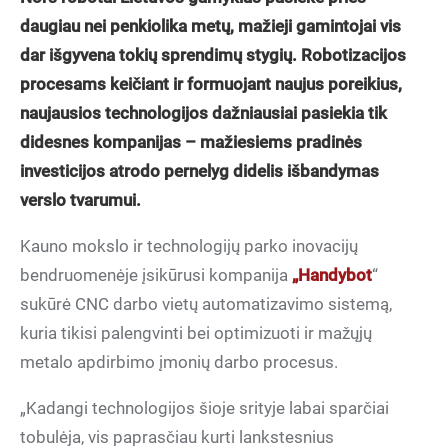
daugiau nei penkiolika metų, mažieji gamintojai vis
dar išgyvena tokių sprendimų stygių. Robotizacijos
procesams keičiant ir formuojant naujus poreikius,
naujausios technologijos dažniausiai pasiekia tik
didesnes kompanijas – mažiesiems pradinės
investicijos atrodo pernelyg didelis išbandymas
verslo tvarumui.
Kauno mokslo ir technologijų parko inovacijų
bendruomenėje įsikūrusi kompanija
„Handybot
“
sukūrė CNC darbo vietų automatizavimo sistemą,
kuria tikisi palengvinti bei optimizuoti ir mažųjų
metalo apdirbimo įmonių darbo procesus.
„Kadangi technologijos šioje srityje labai sparčiai
tobulėja, vis paprasčiau kurti lankstesnius