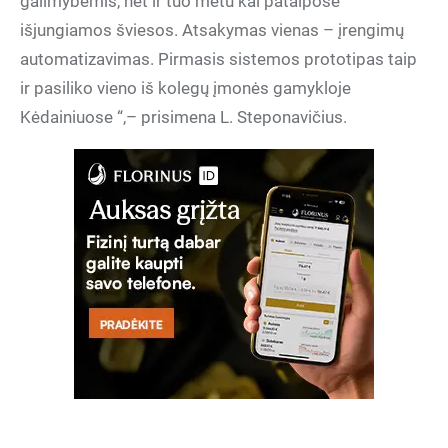
galimybėmis, net ir tuo metu kai patalpose
išjungiamos šviesos. Atsakymas vienas – įrengimų
automatizavimas. Pirmasis sistemos prototipas taip
ir pasiliko vieno iš kolegų įmonės gamykloje
Kėdainiuose
“,
–
prisimena L. Steponavičius.