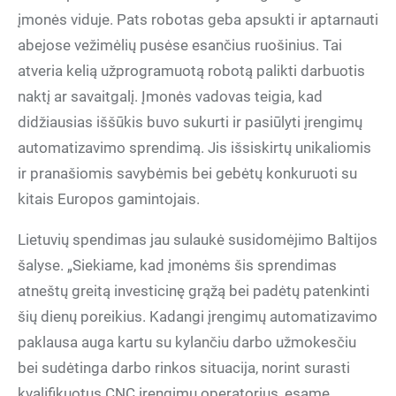
įmonės viduje. Pats robotas geba apsukti ir aptarnauti
abejose vežimėlių pusėse esančius ruošinius. Tai
atveria kelią užprogramuotą robotą palikti darbuotis
naktį ar savaitgalį. Įmonės vadovas teigia, kad
didžiausias iššūkis buvo sukurti ir pasiūlyti įrengimų
automatizavimo sprendimą. Jis išsiskirtų unikaliomis
ir pranašiomis savybėmis bei gebėtų konkuruoti su
kitais Europos gamintojais.
Lietuvių spendimas jau sulaukė susidomėjimo Baltijos
šalyse. „Siekiame, kad įmonėms šis sprendimas
atneštų greitą investicinę grąžą bei padėtų patenkinti
šių dienų poreikius. Kadangi įrengimų automatizavimo
paklausa auga kartu su kylančiu darbo užmokesčiu
bei sudėtinga darbo rinkos situacija, norint surasti
kvalifikuotus CNC įrengimų operatorius, esame