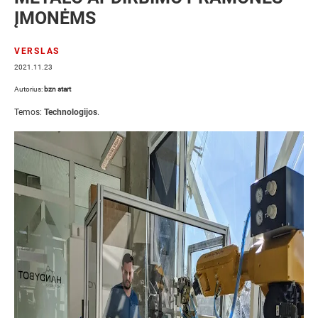
ĮMONĖMS
VERSLAS
2021.11.23
Autorius:
bzn start
Temos:
Technologijos
.