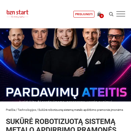
PRISIJUNGTI
0
Pradžia
/
Technologijos
/
Sukūrė robotizuotą sistemą metalo apdirbimo pramonės įmonėms
SUKŪRĖ ROBOTIZUOTĄ SISTEMĄ
METALO APDIRBIMO PRAMONĖS