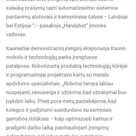
sulaukę prašymų tapti automatizavimo sistemos
pardavimų atstovais ir kaimyninėse šalyse
–
Latvijoje
bei Estijoje “,
–
pasakoja „Handybot“ įmonės
vadovas.
Kauniečiai demonstracinį įrenginį eksponuoja Kauno
mokslo ir technologijų parke įrengtuose
patalpose.
Robotizuotą produktą technologijų kūrėjai
ir programuotojai projektavo kartu su metalo
apdirbimo specialistais.
„
Robotai tampa labiau
nuspėjami, nesuserga ir užtikrina, kad užsakymai bus
įvykdyti laiku. Prieš pora metų pastebėjome, kad
kolegos ir pažįstami susidurdavo su esminiais
gamybos iššūkiais – kaip optimizuoti kaštus ir
prailginti darbo laiką, pasinaudojant įrengimų