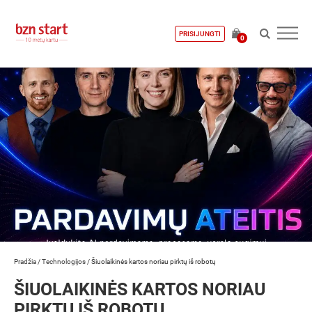
PRISIJUNGTI
0
Pradžia
/
Technologijos
/
Šiuolaikinės kartos noriau pirktų iš robotų
ŠIUOLAIKINĖS KARTOS NORIAU
PIRKTŲ IŠ ROBOTŲ