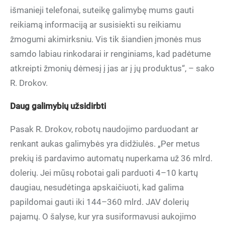
išmanieji telefonai, suteikę galimybę mums gauti
reikiamą informaciją ar susisiekti su reikiamu
žmogumi akimirksniu. Vis tik šiandien įmonės mus
samdo labiau rinkodarai ir renginiams, kad padėtume
atkreipti žmonių dėmesį į jas ar į jų produktus“, – sako
R. Drokov.
Daug galimybių užsidirbti
Pasak R. Drokov, robotų naudojimo parduodant ar
renkant aukas galimybės yra didžiulės. „Per metus
prekių iš pardavimo automatų nuperkama už 36 mlrd.
dolerių. Jei mūsų robotai gali parduoti 4–10 kartų
daugiau, nesudėtinga apskaičiuoti, kad galima
papildomai gauti iki 144–360 mlrd. JAV dolerių
pajamų. O šalyse, kur yra susiformavusi aukojimo