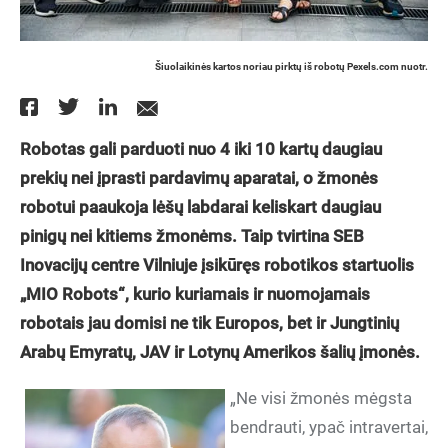
Šiuolaikinės kartos noriau pirktų iš robotų Pexels.com nuotr.
Robotas gali parduoti nuo 4 iki 10 kartų daugiau
prekių nei įprasti pardavimų aparatai, o žmonės
robotui paaukoja lėšų labdarai keliskart daugiau
pinigų nei kitiems žmonėms. Taip tvirtina SEB
Inovacijų centre Vilniuje įsikūręs robotikos startuolis
„MIO Robots“, kurio kuriamais ir nuomojamais
robotais jau domisi ne tik Europos, bet ir Jungtinių
Arabų Emyratų, JAV ir Lotynų Amerikos šalių įmonės.
„Ne visi žmonės mėgsta
bendrauti, ypač intravertai,