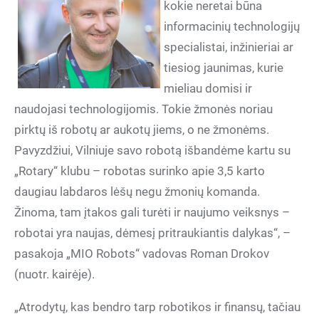
kokie neretai būna
informacinių technologijų
specialistai, inžinieriai ar
tiesiog jaunimas, kurie
mieliau domisi ir
naudojasi technologijomis. Tokie žmonės noriau
pirktų iš robotų ar aukotų jiems, o ne žmonėms.
Pavyzdžiui, Vilniuje savo robotą išbandėme kartu su
„Rotary“ klubu – robotas surinko apie 3,5 karto
daugiau labdaros lėšų negu žmonių komanda.
Žinoma, tam įtakos gali turėti ir naujumo veiksnys –
robotai yra naujas, dėmesį pritraukiantis dalykas“, –
pasakoja „MIO Robots“ vadovas Roman Drokov
(nuotr. kairėje).
„Atrodytų, kas bendro tarp robotikos ir finansų, tačiau