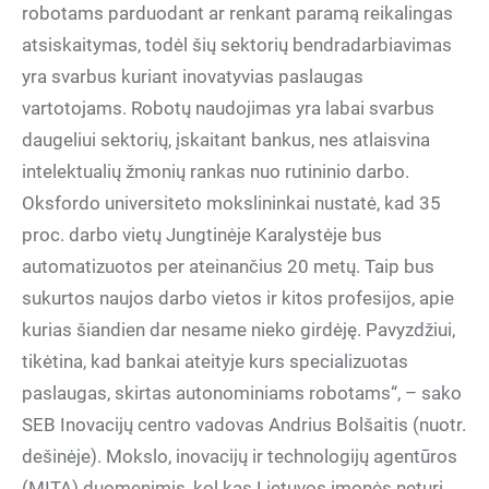
robotams parduodant ar renkant paramą reikalingas
atsiskaitymas, todėl šių sektorių bendradarbiavimas
yra svarbus kuriant inovatyvias paslaugas
vartotojams. Robotų naudojimas yra labai svarbus
daugeliui sektorių, įskaitant bankus, nes atlaisvina
intelektualių žmonių rankas nuo rutininio darbo.
Oksfordo universiteto mokslininkai nustatė, kad 35
proc. darbo vietų Jungtinėje Karalystėje bus
automatizuotos per ateinančius 20 metų. Taip bus
sukurtos naujos darbo vietos ir kitos profesijos, apie
kurias šiandien dar nesame nieko girdėję. Pavyzdžiui,
tikėtina, kad bankai ateityje kurs specializuotas
paslaugas, skirtas autonominiams robotams“, – sako
SEB Inovacijų centro vadovas Andrius Bolšaitis (nuotr.
dešinėje). Mokslo, inovacijų ir technologijų agentūros
(MITA) duomenimis, kol kas Lietuvos įmonės neturi