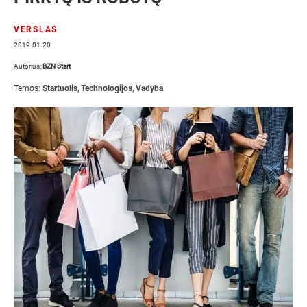
VERSLAS
2019.01.20
Autorius:
BZN Start
Temos:
Startuolis
,
Technologijos
,
Vadyba
.