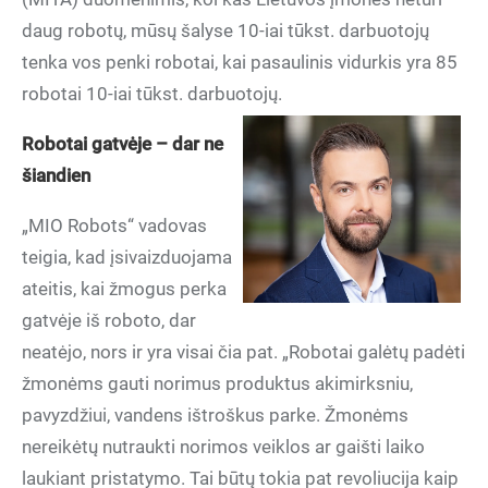
daug robotų, mūsų šalyse 10-iai tūkst. darbuotojų
tenka vos penki robotai, kai pasaulinis vidurkis yra 85
robotai 10-iai tūkst. darbuotojų.
Robotai gatvėje – dar ne
šiandien
„MIO Robots“ vadovas
teigia, kad įsivaizduojama
ateitis, kai žmogus perka
gatvėje iš roboto, dar
neatėjo, nors ir yra visai čia pat. „Robotai galėtų padėti
žmonėms gauti norimus produktus akimirksniu,
pavyzdžiui, vandens ištroškus parke. Žmonėms
nereikėtų nutraukti norimos veiklos ar gaišti laiko
laukiant pristatymo. Tai būtų tokia pat revoliucija kaip