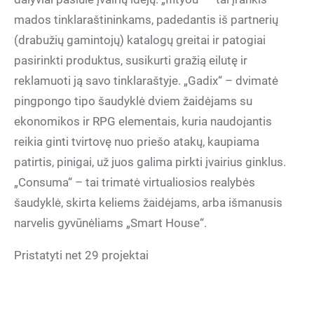
mados tinklaraštininkams, padedantis iš partnerių
(drabužių gamintojų) katalogų greitai ir patogiai
pasirinkti produktus, susikurti gražią eilutę ir
reklamuoti ją savo tinklaraštyje. „Gadix“ – dvimatė
pingpongo tipo šaudyklė dviem žaidėjams su
ekonomikos ir RPG elementais, kuria naudojantis
reikia ginti tvirtovę nuo priešo atakų, kaupiama
patirtis, pinigai, už juos galima pirkti įvairius ginklus.
„Consuma“ – tai trimatė virtualiosios realybės
šaudyklė, skirta keliems žaidėjams, arba išmanusis
narvelis gyvūnėliams „Smart House“.
Pristatyti net 29 projektai