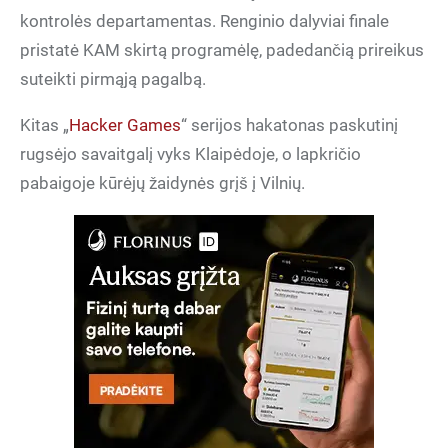
kontrolės departamentas. Renginio dalyviai finale
pristatė KAM skirtą programėlę, padedančią prireikus
suteikti pirmąją pagalbą.
Kitas „
Hacker Games
“ serijos hakatonas paskutinį
rugsėjo savaitgalį vyks Klaipėdoje, o lapkričio
pabaigoje kūrėjų žaidynės grįš į Vilnių.