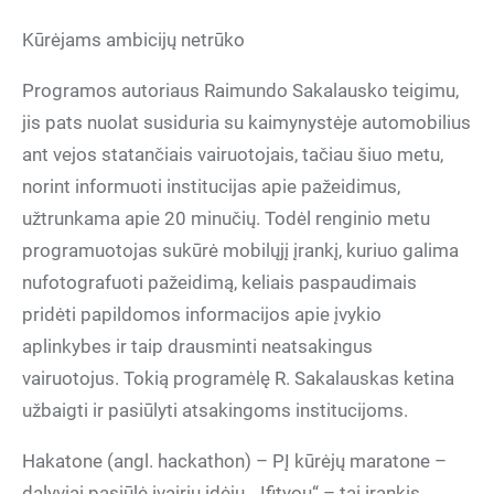
Kūrėjams ambicijų netrūko
Programos autoriaus Raimundo Sakalausko teigimu,
jis pats nuolat susiduria su kaimynystėje automobilius
ant vejos statančiais vairuotojais, tačiau šiuo metu,
norint informuoti institucijas apie pažeidimus,
užtrunkama apie 20 minučių. Todėl renginio metu
programuotojas sukūrė mobilųjį įrankį, kuriuo galima
nufotografuoti pažeidimą, keliais paspaudimais
pridėti papildomos informacijos apie įvykio
aplinkybes ir taip drausminti neatsakingus
vairuotojus. Tokią programėlę R. Sakalauskas ketina
užbaigti ir pasiūlyti atsakingoms institucijoms.
Hakatone (angl. hackathon) – PĮ kūrėjų maratone –
dalyviai pasiūlė įvairių idėjų. „Ifityou“ – tai įrankis