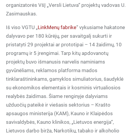
organizatorės VšĮ „Versli Lietuva“ projektų vadovas U.
Zasimauskas.
Iš viso VGTU „
LinkMenų fabrike
“ vykusiame hakatone
dalyvavo per 180 kūrėjų, per savaitgalį sukurti ir
pristatyti 29 projektai ar prototipai – 14 žaidimų, 10
programų ir 5 įrengimai. Tarp kitų apdovanotų
projektų buvo išmanusis narvelis naminiams
gyvūnėliams, reklamos platforma mados
tinklaraštininkams, gamyklos simuliatorius, šaudyklė
su ekonomikos elementais ir kosminis virtualiosios
realybės žaidimas. Šiame renginyje dalyviams
užduočių pateikė ir viešasis sektorius – Krašto
apsaugos ministerija (KAM), Kauno ir Klaipėdos
savivaldybės, Kauno klinikos, „Lietuvos energija“,
Lietuvos darbo birža, Narkotikų, tabako ir alkoholio