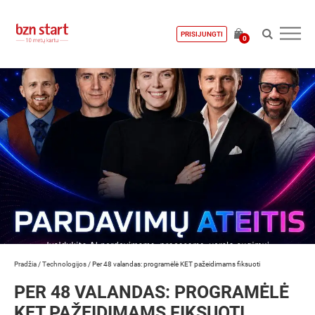
PRISIJUNGTI
0
Pradžia
/
Technologijos
/
Per 48 valandas: programėlė KET pažeidimams fiksuoti
PER 48 VALANDAS: PROGRAMĖLĖ
KET PAŽEIDIMAMS FIKSUOTI