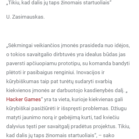
„Tikiu, kad dalis jų taps žinomais startuoliais“
U. Zasimauskas.
„Sėkmingai veikiančios įmonės prasideda nuo idėjos,
o tokios savaitgalio dirbtuvės yra idealus būdas jas
paversti apčiuopiamu prototipu, su komanda bandyti
plėtoti ir pasibaigus renginiui. Inovacijos ir
kūrybiškumas taip pat turėtų sudaryti svarbią
kiekvienos įmonės ar darbuotojo kasdienybės dalį. „
Hacker Games
“ yra ta vieta, kurioje kiekvienas gali
kūrybiškai pasižiūrėti ir išspręsti problemas. Džiugu
matyti jaunimo norą ir gebėjimą kurti, tad kviečiu
dalyvius tęsti per savaitgalį pradėtus projektus. Tikiu,
kad dalis jų taps žinomais startuoliais“, – sako