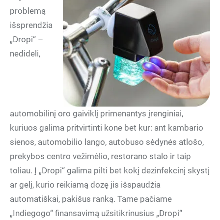
problemą
išsprendžia
„Dropi“ –
nedideli,
automobilinį oro gaiviklį primenantys įrenginiai,
kuriuos galima pritvirtinti kone bet kur: ant kambario
sienos, automobilio lango, autobuso sėdynės atlošo,
prekybos centro vežimėlio, restorano stalo ir taip
toliau. Į „Dropi“ galima pilti bet kokį dezinfekcinį skystį
ar gelį, kurio reikiamą dozę jis išspaudžia
automatiškai, pakišus ranką. Tame pačiame
„Indiegogo“ finansavimą užsitikrinusius „Dropi“