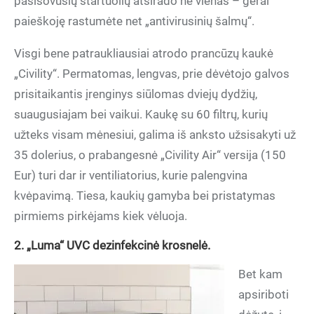
pasišovusių startuolių atsirado ne vienas – gerai
paieškoję rastumėte net „antivirusinių šalmų“.
Visgi bene patraukliausiai atrodo prancūzų kaukė
„Civility“. Permatomas, lengvas, prie dėvėtojo galvos
prisitaikantis įrenginys siūlomas dviejų dydžių,
suaugusiajam bei vaikui. Kaukę su 60 filtrų, kurių
užteks visam mėnesiui, galima iš anksto užsisakyti už
35 dolerius, o prabangesnė „Civility Air“ versija (150
Eur) turi dar ir ventiliatorius, kurie palengvina
kvėpavimą. Tiesa, kaukių gamyba bei pristatymas
pirmiems pirkėjams kiek vėluoja.
2. „Luma“ UVC dezinfekcinė krosnelė.
Bet kam
apsiriboti