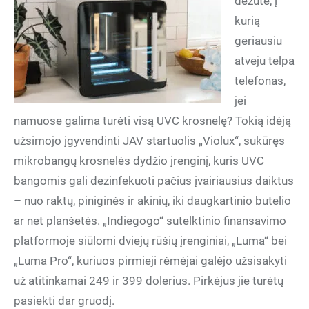
dėžute, į
kurią
geriausiu
atveju telpa
telefonas,
jei
namuose galima turėti visą UVC krosnelę? Tokią idėją
užsimojo įgyvendinti JAV startuolis „Violux“, sukūręs
mikrobangų krosnelės dydžio įrenginį, kuris UVC
bangomis gali dezinfekuoti pačius įvairiausius daiktus
– nuo raktų, piniginės ir akinių, iki daugkartinio butelio
ar net planšetės. „Indiegogo“ sutelktinio finansavimo
platformoje siūlomi dviejų rūšių įrenginiai, „Luma“ bei
„Luma Pro“, kuriuos pirmieji rėmėjai galėjo užsisakyti
už atitinkamai 249 ir 399 dolerius. Pirkėjus jie turėtų
pasiekti dar gruodį.