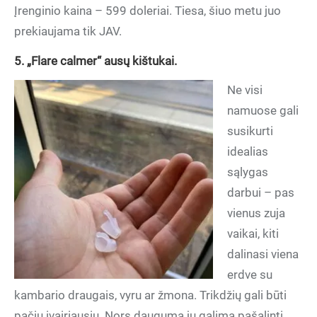
Įrenginio kaina – 599 doleriai. Tiesa, šiuo metu juo
prekiaujama tik JAV.
5. „Flare calmer“ ausų kištukai.
Ne visi
namuose gali
susikurti
idealias
sąlygas
darbui – pas
vienus zuja
vaikai, kiti
dalinasi viena
erdve su
kambario draugais, vyru ar žmona. Trikdžių gali būti
pačių įvairiausių. Nors daugumą jų galima pašalinti