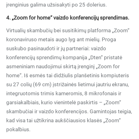
įrenginius galima užsisakyti po 25 dolerius.
4. „Zoom for home“ vaizdo konferencijų sprendimas.
Virtualių skambučių bei susitikimų platforma „Zoom“
koronaviruso metais augo lyg ant mielių. Proga
suskubo pasinaudoti ir jų partneriai: vaizdo
konferencijų sprendimų kompanija „Dten“ pristatė
asmeniniam naudojimui skirtą įrenginį „Zoom for
home“. Iš esmės tai didžiulis planšetinis kompiuteris
su 27 colių (69 cm) įstrižainės lietimui jautriu ekranu,
integruotomis trimis kameromis, 8 mikrofonais ir
garsiakalbiais, kurio vienintelė paskirtis – „Zoom“
skambučiai ir vaizdo konferencijos. Gamintojas teigia,
kad visa tai užtikrina aukščiausios klasės „Zoom“
pokalbius.