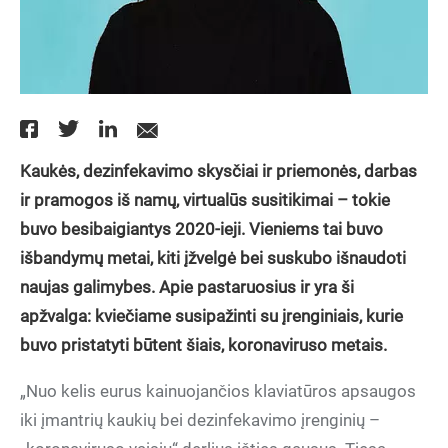
Kaukės, dezinfekavimo skysčiai ir priemonės, darbas
ir pramogos iš namų, virtualūs susitikimai – tokie
buvo besibaigiantys 2020-ieji. Vieniems tai buvo
išbandymų metai, kiti įžvelgė bei suskubo išnaudoti
naujas galimybes. Apie pastaruosius ir yra ši
apžvalga: kviečiame susipažinti su įrenginiais, kurie
buvo pristatyti būtent šiais, koronaviruso metais.
„Nuo kelis eurus kainuojančios klaviatūros apsaugos
iki įmantrių kaukių bei dezinfekavimo įrenginių –