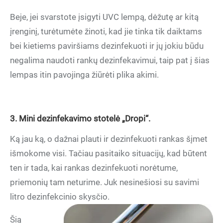
Beje, jei svarstote įsigyti UVC lempą, dėžutę ar kitą
įrenginį, turėtumėte žinoti, kad jie tinka tik daiktams
bei kietiems paviršiams dezinfekuoti ir jų jokiu būdu
negalima naudoti rankų dezinfekavimui, taip pat į šias
lempas itin pavojinga žiūrėti plika akimi.
3. Mini dezinfekavimo stotelė „Dropi“.
Ką jau ką, o dažnai plauti ir dezinfekuoti rankas šįmet
išmokome visi. Tačiau pasitaiko situacijų, kad būtent
ten ir tada, kai rankas dezinfekuoti norėtume,
priemonių tam neturime. Juk nesinešiosi su savimi
litro dezinfekcinio skysčio.
Šią