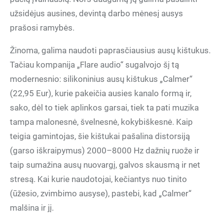
užsidėjus ausines, devintą darbo mėnesį ausys
prašosi ramybės.
Žinoma, galima naudoti paprasčiausius ausų kištukus.
Tačiau kompanija „Flare audio“ sugalvojo šį tą
modernesnio: silikoninius ausų kištukus „Calmer“
(22,95 Eur), kurie pakeičia ausies kanalo formą ir,
sako, dėl to tiek aplinkos garsai, tiek ta pati muzika
tampa malonesnė, švelnesnė, kokybiškesnė. Kaip
teigia gamintojas, šie kištukai pašalina distorsiją
(garso iškraipymus) 2000–8000 Hz dažnių ruože ir
taip sumažina ausų nuovargį, galvos skausmą ir net
stresą. Kai kurie naudotojai, kečiantys nuo tinito
(ūžesio, zvimbimo ausyse), pastebi, kad „Calmer“
malšina ir jį.