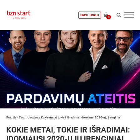
PRISIJUNGTI
0
Pradžia
/
Technologijos
/
Kokie metai, tokie ir išradimai: įdomiausi 2020-ųjų įrenginiai
KOKIE METAI, TOKIE IR IŠRADIMAI:
ĮDOMIAUSI 2020-ŲJŲ ĮRENGINIAI