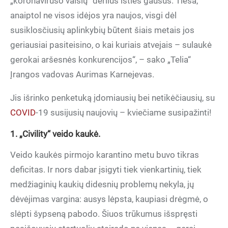
„koronaviruso vaisių“ derlius išties gausus. Tiesa,
anaiptol ne visos idėjos yra naujos, visgi dėl
susiklosčiusių aplinkybių būtent šiais metais jos
geriausiai pasiteisino, o kai kuriais atvejais – sulaukė
gerokai aršesnės konkurencijos“, – sako „Telia“
Įrangos vadovas Aurimas Karnejevas.
Jis išrinko penketuką įdomiausių bei netikėčiausių, su
COVID
-19 susijusių naujovių – kviečiame susipažinti!
1. „Civility“ veido kaukė.
Veido kaukės pirmojo karantino metu buvo tikras
deficitas. Ir nors dabar įsigyti tiek vienkartinių, tiek
medžiaginių kaukių didesnių problemų nekyla, jų
dėvėjimas vargina: ausys lėpsta, kaupiasi drėgmė, o
slėpti šypseną pabodo. Šiuos trūkumus išspręsti