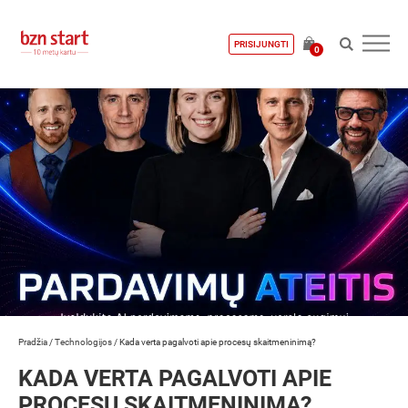
PRISIJUNGTI
0
Pradžia
/
Technologijos
/
Kada verta pagalvoti apie procesų skaitmeninimą?
KADA VERTA PAGALVOTI APIE
PROCESŲ SKAITMENINIMĄ?