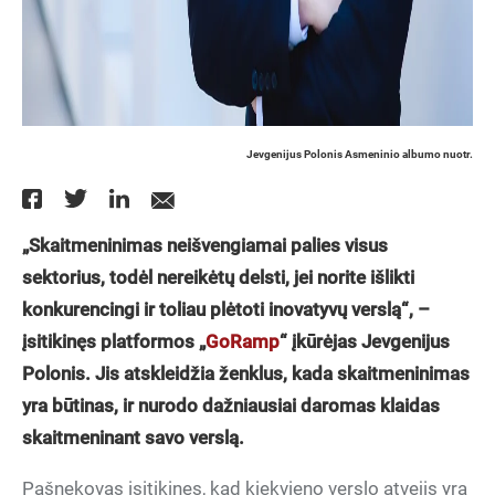
Jevgenijus Polonis Asmeninio albumo nuotr.
„Skaitmeninimas neišvengiamai palies visus
sektorius, todėl nereikėtų delsti, jei norite išlikti
konkurencingi ir toliau plėtoti inovatyvų verslą“, –
įsitikinęs platformos „
GoRamp
“ įkūrėjas Jevgenijus
Polonis. Jis atskleidžia ženklus, kada skaitmeninimas
yra būtinas, ir nurodo dažniausiai daromas klaidas
skaitmeninant savo verslą.
Pašnekovas įsitikinęs, kad kiekvieno verslo atvejis yra