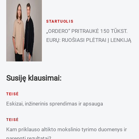
STARTUOLIS
„ORDERO“ PRITRAUKĖ 150 TŪKST.
EURŲ: RUOŠIASI PLĖTRAI Į LENKIJĄ
Susiję klausimai:
TEISĖ
Eskizai, inžinerinis sprendimas ir apsauga
TEISĖ
Kam priklauso altikto mokslinio tyrimo duomenys ir
parengti rezultatai?