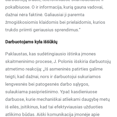
pokalbiuose. O ir informacija, kurią gauna vadovai,
dažnai nėra faktinė. Galiausiai ji paremta
žmogiškosiomis klaidomis bei prielaidomis, kurios
trukdo priimti geriausius sprendimus.“
Darbuotojams kyla iššūkių
Paklaustas, kas sudėtingiausio ištinka įmones
skaitmeninimo procese, J. Polonis išskiria darbuotojų
atmetimo reakciją: „Iš asmeninės patirties galime
teigti, kad dažnai, nors ir darbuotojui sukuriamos
lengvesnės bei patogesnės darbo sąlygos,
sulaukiama pasipriešinimo. Ypač kasdieniuose
darbuose, kurie mechaniškai atliekami daugybę metų
iš eilės, įsitikinus, kad tai efektyviausias užduoties
atlikimo būdas. Aiški komunikacija įmonėje apie