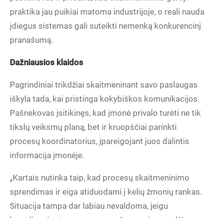
praktika jau puikiai matoma industrijoje, o reali nauda
įdiegus sistemas gali suteikti nemenką konkurencinį
pranašumą.
Dažniausios klaidos
Pagrindiniai trikdžiai skaitmeninant savo paslaugas
iškyla tada, kai pristinga kokybiškos komunikacijos.
Pašnekovas įsitikinęs, kad įmonė privalo turėti ne tik
tikslų veiksmų planą, bet ir kruopščiai parinkti
procesų koordinatorius, įpareigojant juos dalintis
informacija įmonėje.
„Kartais nutinka taip, kad procesų skaitmeninimo
sprendimas ir eiga atiduodami į kelių žmonių rankas.
Situacija tampa dar labiau nevaldoma, jeigu