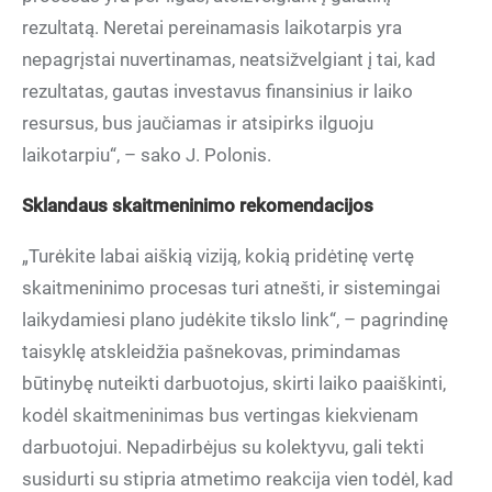
rezultatą. Neretai pereinamasis laikotarpis yra
nepagrįstai nuvertinamas, neatsižvelgiant į tai, kad
rezultatas, gautas investavus finansinius ir laiko
resursus, bus jaučiamas ir atsipirks ilguoju
laikotarpiu“, – sako J. Polonis.
Sklandaus skaitmeninimo rekomendacijos
„Turėkite labai aiškią viziją, kokią pridėtinę vertę
skaitmeninimo procesas turi atnešti, ir sistemingai
laikydamiesi plano judėkite tikslo link“, – pagrindinę
taisyklę atskleidžia pašnekovas, primindamas
būtinybę nuteikti darbuotojus, skirti laiko paaiškinti,
kodėl skaitmeninimas bus vertingas kiekvienam
darbuotojui. Nepadirbėjus su kolektyvu, gali tekti
susidurti su stipria atmetimo reakcija vien todėl, kad