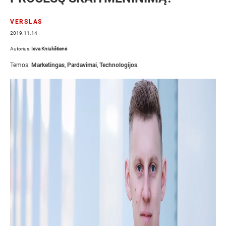
VERSLAS
2019.11.14
Autorius:
Ieva Kniukštienė
Temos:
Marketingas
,
Pardavimai
,
Technologijos
.