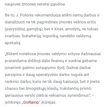
naujovės žmones neretai gąsdina.
Be to, J. Polonis rekomenduoja atlikti namų darbus ir
išanalizuoti ne tik pagrindines įmonės veiklos sritis
(pavyzdžiui, gamybą), bet ir kitas, atrodytų, ne tokias
svarbias: buhalteriją, logistiką, sandėlio valdymą,
apskaitą.
„Būtent minėtose įmonės valdymo srityse dažniausiai
prarandama didžioji dalis finansų ir sunkiai gebama
įsivertinti galimo sutaupymo dydį. Dažnai darbai
persipina ir daug operatyvinio darbo nugula ant
rankinio darbo, kuris ne tik daug kainuoja, bet ir įneša
chaoso bei žmogiškųjų klaidų, trukdančių priimti
geriausius verslo plėtrai reikiamus sprendimus“, –
įsitikinęs „
GoRamp
“ įkūrėjas.