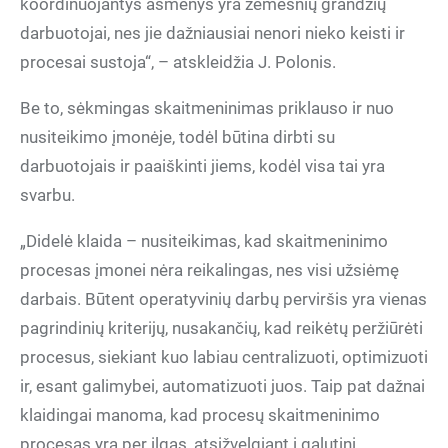
koordinuojantys asmenys yra žemesnių grandžių
darbuotojai, nes jie dažniausiai nenori nieko keisti ir
procesai sustoja“, – atskleidžia J. Polonis.
Be to, sėkmingas skaitmeninimas priklauso ir nuo
nusiteikimo įmonėje, todėl būtina dirbti su
darbuotojais ir paaiškinti jiems, kodėl visa tai yra
svarbu.
„Didelė klaida – nusiteikimas, kad skaitmeninimo
procesas įmonei nėra reikalingas, nes visi užsiėmę
darbais. Būtent operatyvinių darbų perviršis yra vienas
pagrindinių kriterijų, nusakančių, kad reikėtų peržiūrėti
procesus, siekiant kuo labiau centralizuoti, optimizuoti
ir, esant galimybei, automatizuoti juos. Taip pat dažnai
klaidingai manoma, kad procesų skaitmeninimo
procesas yra per ilgas, atsižvelgiant į galutinį