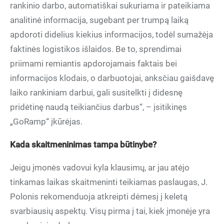
rankinio darbo, automatiškai sukuriama ir pateikiama
analitinė informacija, sugebant per trumpą laiką
apdoroti didelius kiekius informacijos, todėl sumažėja
faktinės logistikos išlaidos. Be to, sprendimai
priimami remiantis apdorojamais faktais bei
informacijos klodais, o darbuotojai, anksčiau gaišdavę
laiko rankiniam darbui, gali susitelkti į didesnę
pridėtinę naudą teikiančius darbus“, – įsitikinęs
„GoRamp“ įkūrėjas.
Kada skaitmeninimas tampa būtinybe?
Jeigu įmonės vadovui kyla klausimų, ar jau atėjo
tinkamas laikas skaitmeninti teikiamas paslaugas, J.
Polonis rekomenduoja atkreipti dėmesį į keletą
svarbiausių aspektų. Visų pirma į tai, kiek įmonėje yra