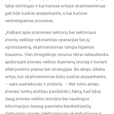
labai skirtingas ir kai kuriose srityse skaitmeninimas
gali būti sunkiai atsiperkantis, o kai kuriose
neišvengiamas procesas.
„Kalbant apie pramonės sektorių bei sektoriaus
įmonių veikloje vykstančias operacijas bei jų
optimizavimą, skaitmeninimas tampa higienos
klausimu. Vien žmogiškojo resurso tikrai nebeužtenka
apdorojant įmonės veiklos duomenų istoriją ir kuriant
efektyvinimo planus bei strategijas. Be abejo, išlieka
sritys, kur skaitmeninimas būtų sunkiai atsiperkantis,
– sako pašnekovas ir priduria: – Net tokiu atveju
įmonės turėtų atidžiau pasižiūrėti į faktą, kad labai
daug įmonės veiklos istorijos bei naudingos
informacijos tiesiog pasimeta besikeičiančių
darbuotojų sraute, telefoniniuose skambučiuose ir