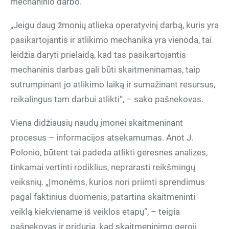
mechaninio darbo.
„Jeigu daug žmonių atlieka operatyvinį darbą, kuris yra
pasikartojantis ir atlikimo mechanika yra vienoda, tai
leidžia daryti prielaidą, kad tas pasikartojantis
mechaninis darbas gali būti skaitmeninamas, taip
sutrumpinant jo atlikimo laiką ir sumažinant resursus,
reikalingus tam darbui atlikti“, – sako pašnekovas.
Viena didžiausių naudų įmonei skaitmeninant
procesus – informacijos atsekamumas. Anot J.
Polonio, būtent tai padeda atlikti geresnes analizes,
tinkamai vertinti rodiklius, neprarasti reikšmingų
veiksnių. „Įmonėms, kurios nori priimti sprendimus
pagal faktinius duomenis, patartina skaitmeninti
veiklą kiekviename iš veiklos etapų“, – teigia
pašnekovas ir priduria, kad skaitmeninimo geroji