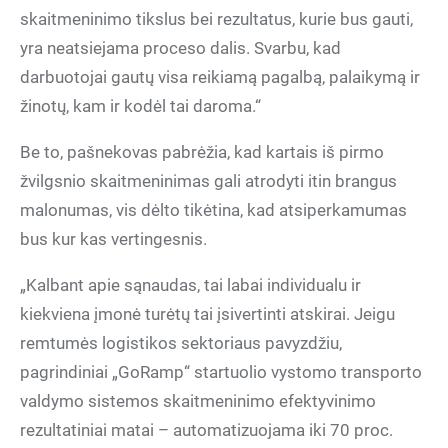
skaitmeninimo tikslus bei rezultatus, kurie bus gauti,
yra neatsiejama proceso dalis. Svarbu, kad
darbuotojai gautų visa reikiamą pagalbą, palaikymą ir
žinotų, kam ir kodėl tai daroma.“
Be to, pašnekovas pabrėžia, kad kartais iš pirmo
žvilgsnio skaitmeninimas gali atrodyti itin brangus
malonumas, vis dėlto tikėtina, kad atsiperkamumas
bus kur kas vertingesnis.
„Kalbant apie sąnaudas, tai labai individualu ir
kiekviena įmonė turėtų tai įsivertinti atskirai. Jeigu
remtumės logistikos sektoriaus pavyzdžiu,
pagrindiniai „GoRamp“ startuolio vystomo transporto
valdymo sistemos skaitmeninimo efektyvinimo
rezultatiniai matai – automatizuojama iki 70 proc.