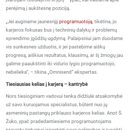
perėjimą į aukštesnę poziciją.
„Jei auginame jaunesnįjį
programuotoją
, tikėtina, jo
karjeros fokusas bus į techninių dalykų ir problemų
sprendimo įgūdžių ugdymą. Palaipsniui jam duodame
vis sunkesnes užduotis, ir jei pastebime aiškų
progresą, aiškius rezultatus, klausimų, ar šį žmogų jau
galime paaukštinti iki vidurio lygio programuotojo,
nebelieka“, – tikina „Omnisend“ ekspertas.
Tiesiausias kelias į karjerą – kantrybė
Nors tiesioginiam vadovui tenka didžiulė atsakomybė
už savo kuruojamus specialistus, būtent nuo jų
asmeninių pastangų priklauso karjeros kelias. Anot Š.
Žuko, ypač pradedantiesiems programuotojams
pravartu tinkamai įsivertinti savo galimybes ir suvokti,