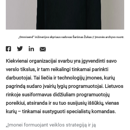
„Omnisend“ inžinerijos skyriaus vadovas Šarūnas Žukas // Įmonės archyvo nuotr.
Kiekvienai organizacijai svarbu yra įgyvendinti savo
verslo tikslus, ir tam reikalingi tinkamai parinkti
darbuotojai. Tai liečia ir technologijų įmones, kurių
pagrindą sudaro įvairių lygių programuotojai. Lietuvos
rinkoje susiformavus didžiuliam programuotojų
poreikiui, atsiranda ir su tuo susijusių iššūkių, vienas
kurių – tinkamai sustyguoti specialistų komandas.
„Įmonei formuojant veiklos strategiją ir ją