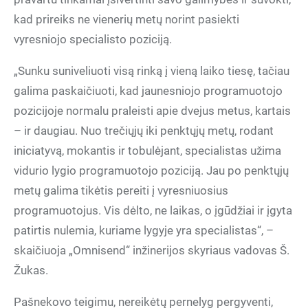
kad prireiks ne vienerių metų norint pasiekti
vyresniojo specialisto poziciją.
„Sunku suniveliuoti visą rinką į vieną laiko tiesę, tačiau
galima paskaičiuoti, kad jaunesniojo programuotojo
pozicijoje normalu praleisti apie dvejus metus, kartais
– ir daugiau. Nuo trečiųjų iki penktųjų metų, rodant
iniciatyvą, mokantis ir tobulėjant, specialistas užima
vidurio lygio programuotojo poziciją. Jau po penktųjų
metų galima tikėtis pereiti į vyresniuosius
programuotojus. Vis dėlto, ne laikas, o įgūdžiai ir įgyta
patirtis nulemia, kuriame lygyje yra specialistas“, –
skaičiuoja „Omnisend“ inžinerijos skyriaus vadovas Š.
Žukas.
Pašnekovo teigimu, nereikėtų pernelyg pergyventi,