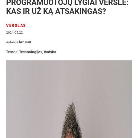
PROGRAMUOTOJŲ LYGIAI VERSLE:
KAS IR UŽ KĄ ATSAKINGAS?
VERSLAS
2024.05.22
Autorius:
bzn start
Temos:
Technologijos
,
Vadyba
.