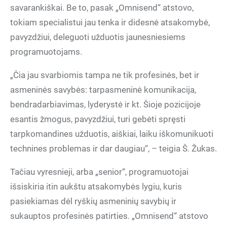
savarankiškai. Be to, pasak „Omnisend“ atstovo,
tokiam specialistui jau tenka ir didesnė atsakomybė,
pavyzdžiui, deleguoti užduotis jaunesniesiems
programuotojams.
„Čia jau svarbiomis tampa ne tik profesinės, bet ir
asmeninės savybės: tarpasmeninė komunikacija,
bendradarbiavimas, lyderystė ir kt. Šioje pozicijoje
esantis žmogus, pavyzdžiui, turi gebėti spręsti
tarpkomandines užduotis, aiškiai, laiku iškomunikuoti
technines problemas ir dar daugiau“, – teigia Š. Žukas.
Tačiau vyresnieji, arba „senior“, programuotojai
išsiskiria itin aukštu atsakomybės lygiu, kuris
pasiekiamas dėl ryškių asmeninių savybių ir
sukauptos profesinės patirties. „Omnisend“ atstovo