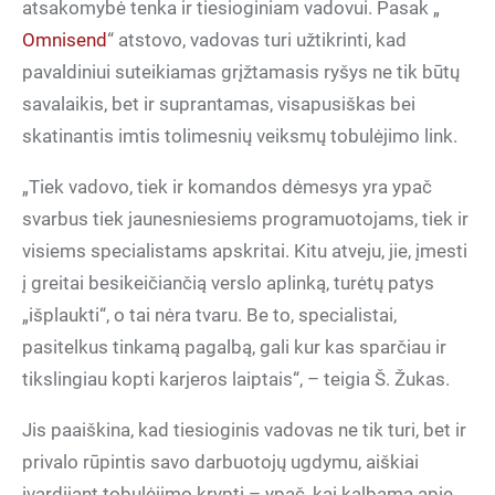
atsakomybė tenka ir tiesioginiam vadovui. Pasak „
Omnisend
“ atstovo, vadovas turi užtikrinti, kad
pavaldiniui suteikiamas grįžtamasis ryšys ne tik būtų
savalaikis, bet ir suprantamas, visapusiškas bei
skatinantis imtis tolimesnių veiksmų tobulėjimo link.
„Tiek vadovo, tiek ir komandos dėmesys yra ypač
svarbus tiek jaunesniesiems programuotojams, tiek ir
visiems specialistams apskritai. Kitu atveju, jie, įmesti
į greitai besikeičiančią verslo aplinką, turėtų patys
„išplaukti“, o tai nėra tvaru. Be to, specialistai,
pasitelkus tinkamą pagalbą, gali kur kas sparčiau ir
tikslingiau kopti karjeros laiptais“, – teigia Š. Žukas.
Jis paaiškina, kad tiesioginis vadovas ne tik turi, bet ir
privalo rūpintis savo darbuotojų ugdymu, aiškiai
įvardijant tobulėjimo kryptį – ypač, kai kalbama apie