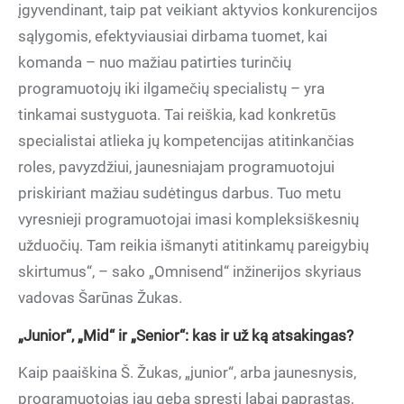
įgyvendinant, taip pat veikiant aktyvios konkurencijos
sąlygomis, efektyviausiai dirbama tuomet, kai
komanda – nuo mažiau patirties turinčių
programuotojų iki ilgamečių specialistų – yra
tinkamai sustyguota. Tai reiškia, kad konkretūs
specialistai atlieka jų kompetencijas atitinkančias
roles, pavyzdžiui, jaunesniajam programuotojui
priskiriant mažiau sudėtingus darbus. Tuo metu
vyresnieji programuotojai imasi kompleksiškesnių
užduočių. Tam reikia išmanyti atitinkamų pareigybių
skirtumus“, – sako „Omnisend“ inžinerijos skyriaus
vadovas Šarūnas Žukas.
„Junior“, „Mid“ ir „Senior“: kas ir už ką atsakingas?
Kaip paaiškina Š. Žukas, „junior“, arba jaunesnysis,
programuotojas jau geba spręsti labai paprastas,