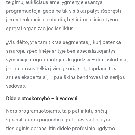
teigimu, aukščiausiame lygmenyje esantys
programuotojai geba ne tik visiškai patys išspręsti
jiems tenkančias užduotis, bet ir imasi iniciatyvos
spręsti organizacijos iššūkius.
„Vis dėlto, yra tam tikras segmentas, į kurį patenka
siauroje, specifinėje srityje besispecializuojantys
vyresnieji programuotojai. Jų įgūdžiai – itin išskirtiniai,
jie labiau susitelkia į vieną kurią sritį, tapdami tos
srities ekspertais“, – paaiškina bendrovės inžinerijos
vadovas.
Didelė atsakomybė – ir vadovui
Nors programuotojams, taip pat ir kitų sričių
specialistams pagrindiniu patirties šaltiniu yra
tiesioginis darbas, itin didelė profesinio ugdymo