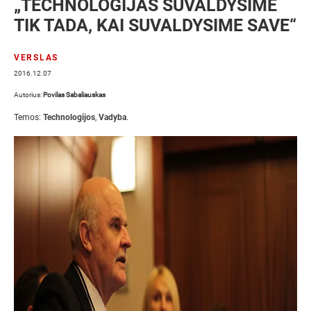
„TECHNOLOGIJAS SUVALDYSIME
TIK TADA, KAI SUVALDYSIME SAVE“
VERSLAS
2016.12.07
Autorius:
Povilas Sabaliauskas
Temos:
Technologijos
,
Vadyba
.