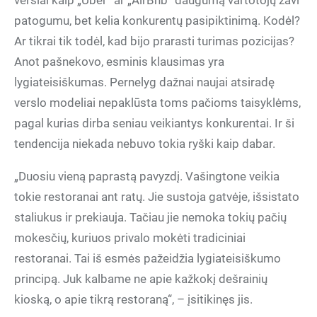
verslai kaip „Uber“ ar „AirBnb“ daugumą vartotojų žavi
patogumu, bet kelia konkurentų pasipiktinimą. Kodėl?
Ar tikrai tik todėl, kad bijo prarasti turimas pozicijas?
Anot pašnekovo, esminis klausimas yra
lygiateisiškumas. Pernelyg dažnai naujai atsiradę
verslo modeliai nepaklūsta toms pačioms taisyklėms,
pagal kurias dirba seniau veikiantys konkurentai. Ir ši
tendencija niekada nebuvo tokia ryški kaip dabar.
„Duosiu vieną paprastą pavyzdį. Vašingtone veikia
tokie restoranai ant ratų. Jie sustoja gatvėje, išsistato
staliukus ir prekiauja. Tačiau jie nemoka tokių pačių
mokesčių, kuriuos privalo mokėti tradiciniai
restoranai. Tai iš esmės pažeidžia lygiateisiškumo
principą. Juk kalbame ne apie kažkokį dešrainių
kioską, o apie tikrą restoraną“, – įsitikinęs jis.