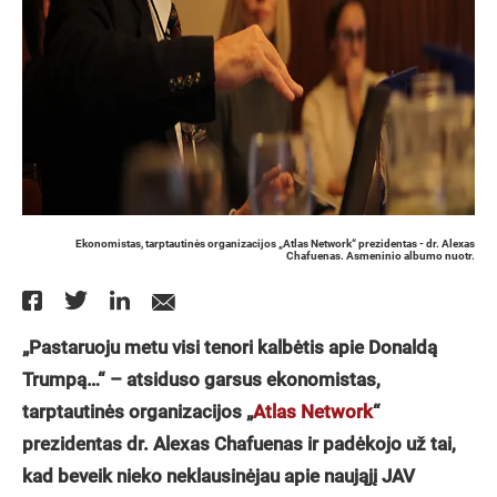
Ekonomistas, tarptautinės organizacijos „Atlas Network“ prezidentas - dr. Alexas
Chafuenas. Asmeninio albumo nuotr.
„Pastaruoju metu visi tenori kalbėtis apie Donaldą
Trumpą…“ – atsiduso garsus ekonomistas,
tarptautinės organizacijos „
Atlas Network
“
prezidentas dr. Alexas Chafuenas ir padėkojo už tai,
kad beveik nieko neklausinėjau apie naująjį JAV