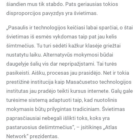
šiandien mus tik stabdo. Pats geriausias tokios
disproporcijos pavyzdys yra švietimas.
„Pasaulis ir technologijos keičiasi labai sparčiai, o štai
švietimas iš esmės vykdomas taip pat jau kelis
šimtmečius. Tu turi sėdėti kažkur klasėje griežtai
nustatytu laiku. Alternatyvūs mokymosi būdai
daugelyje šalių vis dar nepripažįstami. Tai turės
pasikeisti. Aišku, procesas jau prasidėjo. Net ir tokia
prestižinė institucija kaip Masačusetso technologijos
institutas jau pradėjo teikti kursus internete. Galų gale
turėsime sistemą adaptuoti taip, kad nuotolinis
mokymasis būtų prilygintas tradiciniam. Švietimas
paprasčiausiai nebegali išlikti toks, koks yra
pastaruosius dešimtmečius“, – įsitikinęs „Atlas
Network“ prezidentas.