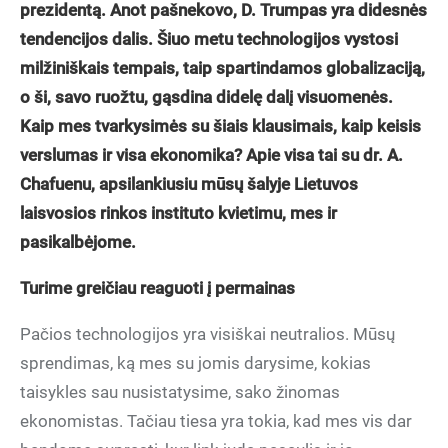
prezidentą. Anot pašnekovo, D. Trumpas yra didesnės
tendencijos dalis. Šiuo metu technologijos vystosi
milžiniškais tempais, taip spartindamos globalizaciją,
o ši, savo ruožtu, gąsdina didelę dalį visuomenės.
Kaip mes tvarkysimės su šiais klausimais, kaip keisis
verslumas ir visa ekonomika? Apie visa tai su dr. A.
Chafuenu, apsilankiusiu mūsų šalyje Lietuvos
laisvosios rinkos instituto kvietimu, mes ir
pasikalbėjome.
Turime greičiau reaguoti į permainas
Pačios technologijos yra visiškai neutralios. Mūsų
sprendimas, ką mes su jomis darysime, kokias
taisykles sau nusistatysime, sako žinomas
ekonomistas. Tačiau tiesa yra tokia, kad mes vis dar