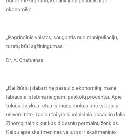
bandome suprasti, kur link juda pasaulis ir jo
ekonomika.
„Pagrindinis vaistas, saugantis nuo manipuliacijų,
turėtų būti sąžiningumas.“
Dr. A. Chafuenas.
„Kai žiūriu į dabartinę pasaulio ekonomiką, mane
labiausiai stebina neigiami paskolų procentai. Apie
tokius dalykus retas iš mūsų mokėsi mokykloje ar
universitete. Tačiau tai yra šiuolaikinio pasaulio dalis.
Žinoma, tai tik kur kas didesnių permainų ženklas.
Kalbu apie skaitmeninės valiutos ir skaitmeninio