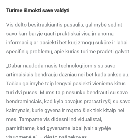
Turime išmokti save valdyti
Vis dėlto besitraukiantis pasaulis, galimybė sėdint
savo kambaryje gauti praktiškai visą įmanomą
informaciją ar pasiekti bet kurį žmogų sukūrė ir labai
specifinių problemų, apie kurias turime pradėti galvoti.
„Dabar naudodamasis technologijomis su savo
artimaisiais bendrauju dažniau nei bet kada anksčiau.
Tačiau galimybė taip lengvai pasiekti vieniems kitus
turi dvi puses. Mums taip nesunku bendrauti su savo
bendraminčiais, kad kyla pavojus prarasti ryšį su savo
kaimynais, kurie gyvena ir mąsto šiek tiek kitaip nei
mes. Tampame vis didesni individualistai,
pamirštame, kad gyvename labai įvairialypėje
visuomenėje“, – dėsto pašnekovas.