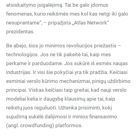
atsiskaitymo įsigalėjimą. Tai be galo įdomus
fenomenas, kurio reikšmės mes kol kas netgi iki galo
nesuprantame“, – pripažįsta „Atlas Network“
prezidentas.
Be abejo, šios jo minimos revoliucijos priežastis –
technologijos. Jos ne tik pakeitė tai, kaip mes
perkame ir parduodame. Jos sukūrė iš esmės naujas
industrijas. Ir visi šie pokyčiai yra tik pradžia. Keičiasi
esminiai verslo kūrimo mechanizmai, pinigų uždirbimo
principai. Viskas keičiasi taip greitai, kad nauji verslo
modeliai kelia ir daugybę klausimų apie tai, kaip
reikėtų juos reguliuoti. Užtenka prisiminti, kokį
sujudimą sukėlė dalijimosi ir minios finansavimo
(angl. crowdfunding) platformos.