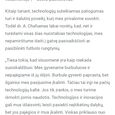
Kitaip tariant, technologijų suteikiamas patogumas
turi ir šalutinį poveikį, kurį mes privalome suvokti.
Todėl dr. A. Chafuenas labai norėtų, kad, net ir
turėdami visas šias nuostabias technologijas, mes
nepamirštume išeiti į gatvę pasivaikščioti ar
pasižiūrėti futbolo rungtynių.
„Tiesa tokia, kad visuomenė yra kaip niekada
susiskaldžiusi. Mes gyvename burbuluose ir
nepajėgiame iš jų išlįsti. Burbule gyventi paprasta, bet
ilgainiui mes pasijusime įkalinti. Tačiau tai irgi ne pačių
technologijų kaltė. Jos tik įrankis, o mes turime
išmokti jomis naudotis. Technologijos ir inovacijos
gali mus išlaisvinti, leisti pasiekti neįtikėtinų dalykų,
bet jos pajėgios ir mus įkalinti. Viskas priklauso nuo