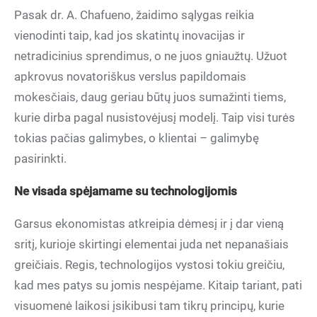
Pasak dr. A. Chafueno, žaidimo sąlygas reikia
vienodinti taip, kad jos skatintų inovacijas ir
netradicinius sprendimus, o ne juos gniaužtų. Užuot
apkrovus novatoriškus verslus papildomais
mokesčiais, daug geriau būtų juos sumažinti tiems,
kurie dirba pagal nusistovėjusį modelį. Taip visi turės
tokias pačias galimybes, o klientai – galimybę
pasirinkti.
Ne visada spėjamame su technologijomis
Garsus ekonomistas atkreipia dėmesį ir į dar vieną
sritį, kurioje skirtingi elementai juda net nepanašiais
greičiais. Regis, technologijos vystosi tokiu greičiu,
kad mes patys su jomis nespėjame. Kitaip tariant, pati
visuomenė laikosi įsikibusi tam tikrų principų, kurie