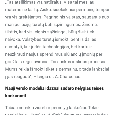
„Tas atsilikimas yra natūralus. Visa tai mes jau
matėme ne kartą. Aišku, šiuolaikiniai permainų tempai
yra vis greitėjantys. Pagrindinis vaistas, saugantis nuo
manipuliacijų, turėtų būti sąžiningumas. Žinoma,
tikėtis, kad visi elgsis sąžiningai, būtų šiek tiek
naivoka. Valstybės turėtų išmokti bent iš dalies
numatyti, kur judės technologijos, bet kartu ir
neužkrauti naujus sprendimus siūlančių įmonių per
griežtais reguliavimais. Tai sunkus ir slidus procesas.
Mums reikia išmokti tikėtis permainų, o tada lanksčiai
į jas reaguoti“, – teigia dr. A. Chafuenas.
Nauji verslo modeliai dažnai sudaro nelygias teises
konkuruoti
Tačiau nereikia žiūrėti ir pernelyg lanksčiai. Tokie