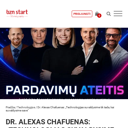
PRISIJUNGTI
0
Pradžia
/
Technologijos
/
Dr. Alexas Chafuenas: „Technologijas suvaldysime tik tada, kai
suvaldysime save“
DR. ALEXAS CHAFUENAS: