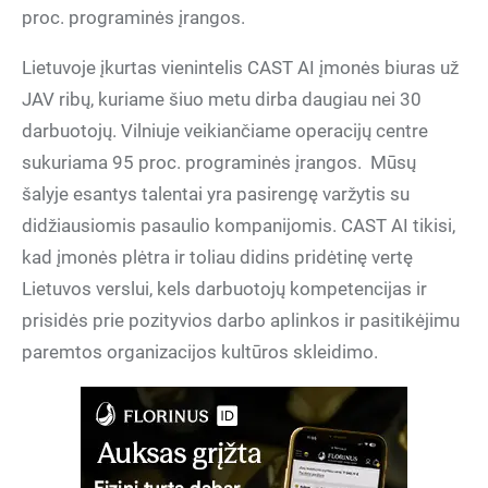
proc. programinės įrangos.
Lietuvoje įkurtas vienintelis CAST AI įmonės biuras už
JAV ribų, kuriame šiuo metu dirba daugiau nei 30
darbuotojų. Vilniuje veikiančiame operacijų centre
sukuriama 95 proc. programinės įrangos. Mūsų
šalyje esantys talentai yra pasirengę varžytis su
didžiausiomis pasaulio kompanijomis. CAST AI tikisi,
kad įmonės plėtra ir toliau didins pridėtinę vertę
Lietuvos verslui, kels darbuotojų kompetencijas ir
prisidės prie pozityvios darbo aplinkos ir pasitikėjimu
paremtos organizacijos kultūros skleidimo.