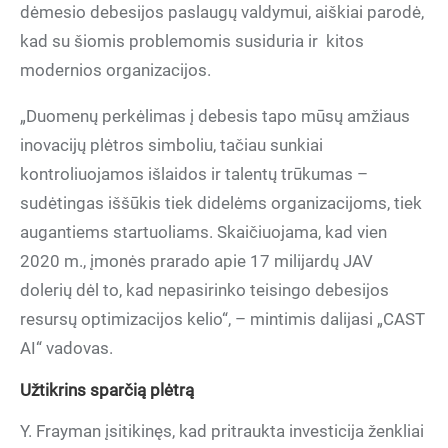
dėmesio debesijos paslaugų valdymui, aiškiai parodė,
kad su šiomis problemomis susiduria ir
kitos
modernios organizacijos.
„Duomenų perkėlimas į debesis tapo mūsų amžiaus
inovacijų plėtros simboliu, tačiau sunkiai
kontroliuojamos išlaidos ir talentų trūkumas –
sudėtingas iššūkis tiek didelėms organizacijoms, tiek
augantiems startuoliams. Skaičiuojama, kad vien
2020 m., įmonės prarado apie 17 milijardų JAV
dolerių dėl to, kad nepasirinko teisingo debesijos
resursų optimizacijos kelio“, – mintimis dalijasi „CAST
AI“ vadovas.
Užtikrins sparčią plėtrą
Y. Frayman įsitikinęs, kad pritraukta investicija ženkliai