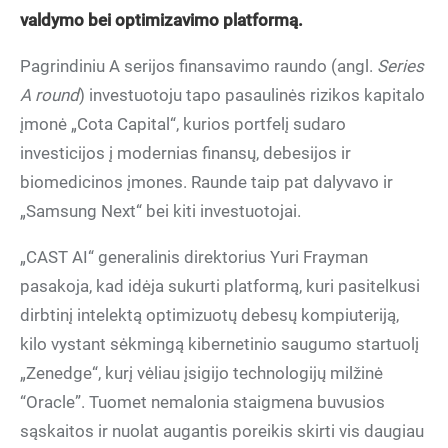
valdymo bei optimizavimo platformą.
Pagrindiniu A serijos finansavimo raundo (angl.
Series
A round
) investuotoju tapo pasaulinės rizikos kapitalo
įmonė „Cota Capital“, kurios portfelį sudaro
investicijos į modernias finansų, debesijos ir
biomedicinos įmones. Raunde taip pat dalyvavo ir
„Samsung Next“ bei kiti investuotojai.
„CAST AI“ generalinis direktorius Yuri Frayman
pasakoja, kad idėja sukurti platformą, kuri pasitelkusi
dirbtinį intelektą optimizuotų debesų kompiuteriją,
kilo vystant sėkmingą kibernetinio saugumo startuolį
„Zenedge“, kurį vėliau įsigijo technologijų milžinė
“Oracle”. Tuomet nemalonia staigmena buvusios
sąskaitos ir nuolat augantis poreikis skirti vis daugiau