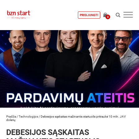
PRISIJUNGTI
0
Pradžia
/
Technologijos
/
Debesijos sąskaitas mažinantis startuolis pritraukė 10 mln. JAV
dolerių
DEBESIJOS SĄSKAITAS