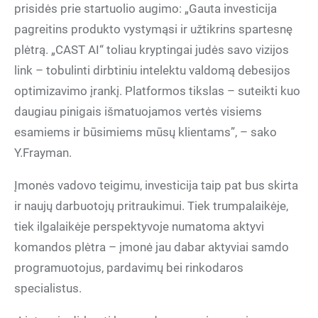
prisidės prie startuolio augimo: „Gauta investicija
pagreitins produkto vystymąsi ir užtikrins spartesnę
plėtrą. „CAST AI“ toliau kryptingai judės savo vizijos
link – tobulinti dirbtiniu intelektu valdomą debesijos
optimizavimo įrankį. Platformos tikslas – suteikti kuo
daugiau pinigais išmatuojamos vertės visiems
esamiems ir būsimiems mūsų klientams”, – sako
Y.Frayman.
Įmonės vadovo teigimu, investicija taip pat bus skirta
ir naujų darbuotojų pritraukimui. Tiek trumpalaikėje,
tiek ilgalaikėje perspektyvoje numatoma aktyvi
komandos plėtra – įmonė jau dabar aktyviai samdo
programuotojus, pardavimų bei rinkodaros
specialistus.