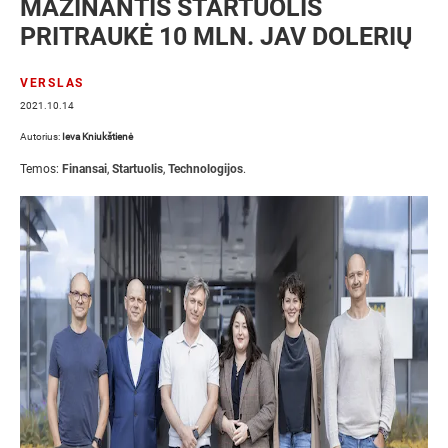
MAŽINANTIS STARTUOLIS
PRITRAUKĖ 10 MLN. JAV DOLERIŲ
VERSLAS
2021.10.14
Autorius:
Ieva Kniukštienė
Temos:
Finansai
,
Startuolis
,
Technologijos
.