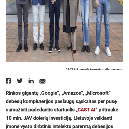
CAST AI komanda Asmeninio albumo nuotr.
Rinkos gigantų „Google“, „Amazon“, „Microsoft“
debesų kompiuterijos paslaugų sąskaitas per pusę
sumažinti padedantis startuolis „
CAST AI
“ pritraukė
10 mln. JAV dolerių investiciją. Lietuvoje veikianti
įmonė vysto dirbtiniu intelektu paremtą debesijos