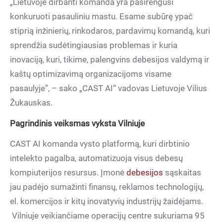
„Lietuvoje dirbanti komanda yra pasirengusi
konkuruoti pasauliniu mastu. Esame subūrę ypač
stiprią inžinierių, rinkodaros, pardavimų komandą, kuri
sprendžia sudėtingiausias problemas ir kuria
inovaciją, kuri, tikime, palengvins debesijos valdymą ir
kaštų optimizavimą organizacijoms visame
pasaulyje”, – sako „CAST AI“ vadovas Lietuvoje Vilius
Žukauskas.
Pagrindinis veiksmas vyksta Vilniuje
CAST AI komanda vysto platformą, kuri dirbtinio
intelekto pagalba, automatizuoja visus debesų
kompiuterijos resursus. Įmonė
debesijos
sąskaitas
jau padėjo sumažinti finansų, reklamos technologijų,
el. komercijos ir kitų inovatyvių industrijų žaidėjams.
Vilniuje veikiančiame operacijų centre sukuriama 95