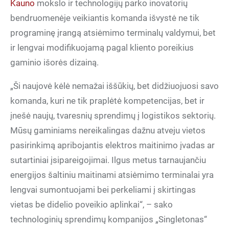
Kauno
mokslo ir technologijų parko inovatorių
bendruomenėje veikiantis komanda išvystė ne tik
programinę įrangą atsiėmimo terminalų valdymui, bet
ir lengvai modifikuojamą pagal kliento poreikius
gaminio išorės dizainą.
„Ši naujovė kėlė nemažai iššūkių, bet didžiuojuosi savo
komanda, kuri ne tik praplėtė kompetencijas, bet ir
įnešė naujų, tvaresnių sprendimų į logistikos sektorių.
Mūsų gaminiams nereikalingas dažnu atveju vietos
pasirinkimą apribojantis elektros maitinimo įvadas ar
sutartiniai įsipareigojimai. Ilgus metus tarnaujančiu
energijos šaltiniu maitinami atsiėmimo terminalai yra
lengvai sumontuojami bei perkeliami į skirtingas
vietas be didelio poveikio aplinkai“, – sako
technologinių sprendimų kompanijos „Singletonas“