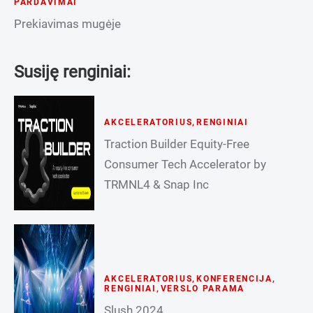
PARDAVIMAI
Prekiavimas mugėje
Susiję renginiai:
AKCELERATORIUS
,
RENGINIAI
Traction Builder Equity-Free
Consumer Tech Accelerator by
TRMNL4 & Snap Inc
AKCELERATORIUS
,
KONFERENCIJA
,
RENGINIAI
,
VERSLO PARAMA
Slush 2024