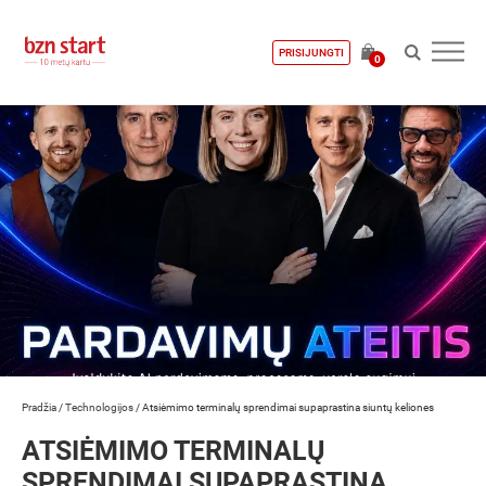
PRISIJUNGTI
0
Pradžia
/
Technologijos
/
Atsiėmimo terminalų sprendimai supaprastina siuntų keliones
ATSIĖMIMO TERMINALŲ
SPRENDIMAI SUPAPRASTINA