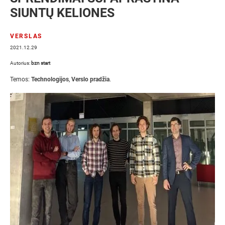
SIUNTŲ KELIONES
VERSLAS
2021.12.29
Autorius:
bzn start
Temos:
Technologijos
,
Verslo pradžia
.