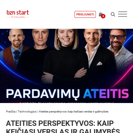
PRISIJUNGTI
0
Pradžia
/
Technologijos
/
Ateities perspektyvos: kaip keičiasi verslas ir galimybės
ATEITIES PERSPEKTYVOS: KAIP
KEIČIASI VERSLAS IR GALIMYBĖS