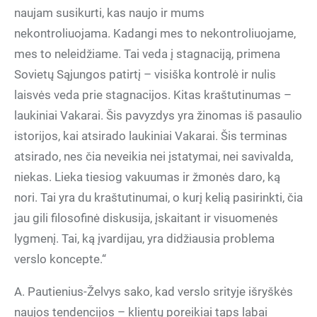
naujam susikurti, kas naujo ir mums
nekontroliuojama. Kadangi mes to nekontroliuojame,
mes to neleidžiame. Tai veda į stagnaciją, primena
Sovietų Sąjungos patirtį – visiška kontrolė ir nulis
laisvės veda prie stagnacijos. Kitas kraštutinumas –
laukiniai Vakarai. Šis pavyzdys yra žinomas iš pasaulio
istorijos, kai atsirado laukiniai Vakarai. Šis terminas
atsirado, nes čia neveikia nei įstatymai, nei savivalda,
niekas. Lieka tiesiog vakuumas ir žmonės daro, ką
nori. Tai yra du kraštutinumai, o kurį kelią pasirinkti, čia
jau gili filosofinė diskusija, įskaitant ir visuomenės
lygmenį. Tai, ką įvardijau, yra didžiausia problema
verslo koncepte.“
A. Pautienius-Želvys sako, kad verslo srityje išryškės
naujos tendencijos – klientų poreikiai taps labai