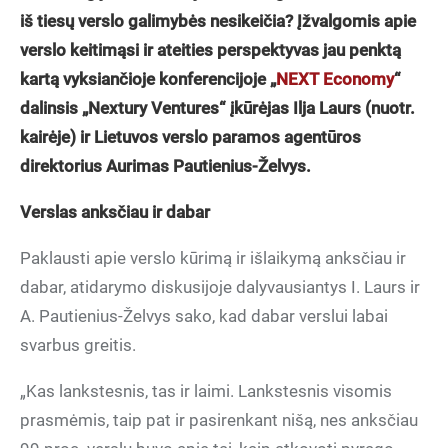
iš tiesų verslo galimybės nesikeičia? Įžvalgomis apie
verslo keitimąsi ir ateities perspektyvas jau penktą
kartą vyksiančioje konferencijoje „
NEXT Economy
“
dalinsis „Nextury Ventures“ įkūrėjas Ilja Laurs (nuotr.
kairėje) ir Lietuvos verslo paramos agentūros
direktorius Aurimas Pautienius-Želvys.
Verslas anksčiau ir dabar
Paklausti apie verslo kūrimą ir išlaikymą anksčiau ir
dabar, atidarymo diskusijoje dalyvausiantys I. Laurs ir
A. Pautienius-Želvys sako, kad dabar verslui labai
svarbus greitis.
„Kas lankstesnis, tas ir laimi. Lankstesnis visomis
prasmėmis, taip pat ir pasirenkant nišą, nes anksčiau