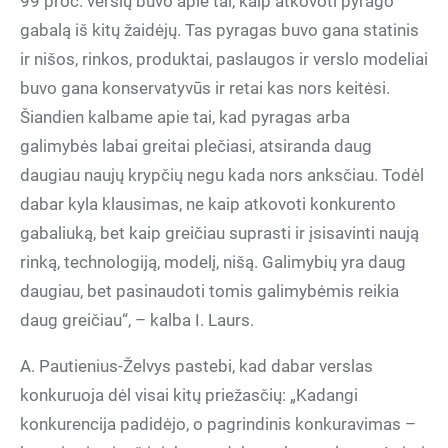
99 proc. verslų buvo apie tai, kaip atkovoti pyrago
gabalą iš kitų žaidėjų. Tas pyragas buvo gana statinis
ir nišos, rinkos, produktai, paslaugos ir verslo modeliai
buvo gana konservatyvūs ir retai kas nors keitėsi.
Šiandien kalbame apie tai, kad pyragas arba
galimybės labai greitai plečiasi, atsiranda daug
daugiau naujų krypčių negu kada nors anksčiau. Todėl
dabar kyla klausimas, ne kaip atkovoti konkurento
gabaliuką, bet kaip greičiau suprasti ir įsisavinti naują
rinką, technologiją, modelį, nišą. Galimybių yra daug
daugiau, bet pasinaudoti tomis galimybėmis reikia
daug greičiau“, – kalba I. Laurs.
A. Pautienius-Želvys pastebi, kad dabar verslas
konkuruoja dėl visai kitų priežasčių: „Kadangi
konkurencija padidėjo, o pagrindinis konkuravimas –