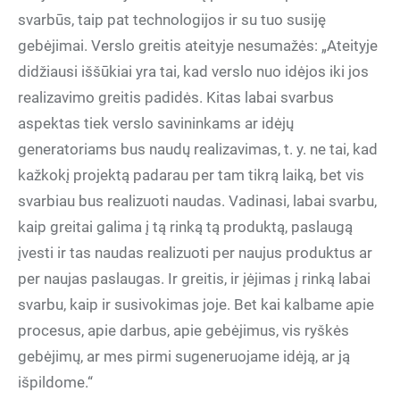
svarbūs, taip pat technologijos ir su tuo susiję
gebėjimai. Verslo greitis ateityje nesumažės: „Ateityje
didžiausi iššūkiai yra tai, kad verslo nuo idėjos iki jos
realizavimo greitis padidės. Kitas labai svarbus
aspektas tiek verslo savininkams ar idėjų
generatoriams bus naudų realizavimas, t. y. ne tai, kad
kažkokį projektą padarau per tam tikrą laiką, bet vis
svarbiau bus realizuoti naudas. Vadinasi, labai svarbu,
kaip greitai galima į tą rinką tą produktą, paslaugą
įvesti ir tas naudas realizuoti per naujus produktus ar
per naujas paslaugas. Ir greitis, ir įėjimas į rinką labai
svarbu, kaip ir susivokimas joje. Bet kai kalbame apie
procesus, apie darbus, apie gebėjimus, vis ryškės
gebėjimų, ar mes pirmi sugeneruojame idėją, ar ją
išpildome.“