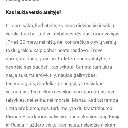
Kas laukia verslo ateityje?
I. Laurs sako, kad ateityje vienas didžiausių iššūkių
verslui bus tai, kad valstybė nespės paskui inovacijas:
„Prieš 20 metų nei nišų, nei konkrečių aktyvių verslų
tokiu greičiu kaip dabar neatsirasdavo. Erdvė
sprogsta daug greičiau, todėl žmonės valstybėje
nespėja susigaudyti, kas vyksta. Gimsta tam tikra
nauja sukurta erdvė, t. y. naujos galimybės,
technologijos, modeliai, principai, yra visiškas
vakuumas. Ten niekas neveikia: nei supratimas, nei
taisyklės, nei etika, nei moralė. Manau, kad tai tampa
rimta problema, nes, tarkime, yra du kraštutinumai.
Pirmas – kai kurios šalys yra pasirinkusios kaip Kinija
ar Rusija – uždaro viską, kas nauja, neleidžia niekam