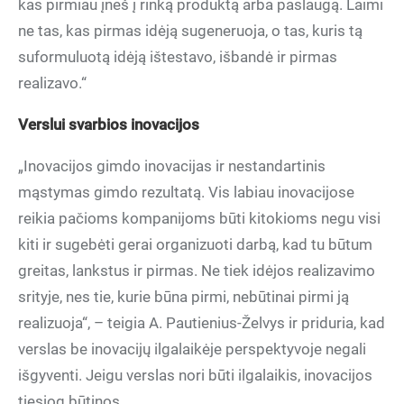
kas pirmiau įneš į rinką produktą arba paslaugą. Laimi
ne tas, kas pirmas idėją sugeneruoja, o tas, kuris tą
suformuluotą idėją ištestavo, išbandė ir pirmas
realizavo.“
Verslui svarbios inovacijos
„Inovacijos gimdo inovacijas ir nestandartinis
mąstymas gimdo rezultatą. Vis labiau inovacijose
reikia pačioms kompanijoms būti kitokioms negu visi
kiti ir sugebėti gerai organizuoti darbą, kad tu būtum
greitas, lankstus ir pirmas. Ne tiek idėjos realizavimo
srityje, nes tie, kurie būna pirmi, nebūtinai pirmi ją
realizuoja“, – teigia A. Pautienius-Želvys ir priduria, kad
verslas be inovacijų ilgalaikėje perspektyvoje negali
išgyventi. Jeigu verslas nori būti ilgalaikis, inovacijos
tiesiog būtinos.