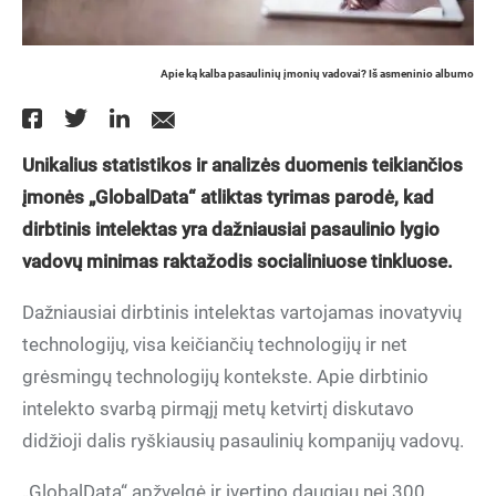
Apie ką kalba pasaulinių įmonių vadovai? Iš asmeninio albumo
Unikalius statistikos ir analizės duomenis teikiančios
įmonės „GlobalData“ atliktas tyrimas parodė, kad
dirbtinis intelektas yra dažniausiai pasaulinio lygio
vadovų minimas raktažodis socialiniuose tinkluose.
Dažniausiai dirbtinis intelektas vartojamas inovatyvių
technologijų, visa keičiančių technologijų ir net
grėsmingų technologijų kontekste. Apie dirbtinio
intelekto svarbą pirmąjį metų ketvirtį diskutavo
didžioji dalis ryškiausių pasaulinių kompanijų vadovų.
„GlobalData“ apžvelgė ir įvertino daugiau nei 300