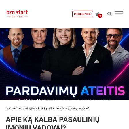
PRISIJUNGTI
0
Pradžia
/
Technologijos
/
Apie ką kalba pasaulinių įmonių vadovai?
APIE KĄ KALBA PASAULINIŲ
ĮMONIŲ VADOVAI?