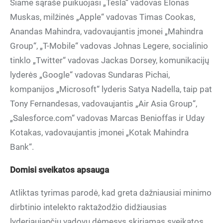
Šiame sąraše puikuojasi „Tesla“ vadovas Elonas
Muskas, milžinės „Apple“ vadovas Timas Cookas,
Anandas Mahindra, vadovaujantis įmonei „Mahindra
Group“, „T-Mobile“ vadovas Johnas Legere, socialinio
tinklo „Twitter“ vadovas Jackas Dorsey, komunikacijų
lyderės „Google“ vadovas Sundaras Pichai,
kompanijos „Microsoft“ lyderis Satya Nadella, taip pat
Tony Fernandesas, vadovaujantis „Air Asia Group“,
„Salesforce.com“ vadovas Marcas Benioffas ir Uday
Kotakas, vadovaujantis įmonei „Kotak Mahindra
Bank“.
Domisi sveikatos apsauga
Atliktas tyrimas parodė, kad greta dažniausiai minimo
dirbtinio intelekto raktažodžio didžiausias
lyderiaujančių vadovų dėmesys skiriamas sveikatos