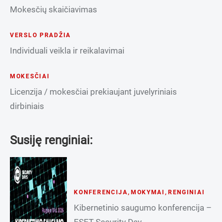
Mokesčių skaičiavimas
VERSLO PRADŽIA
Individuali veikla ir reikalavimai
MOKESČIAI
Licenzija / mokesčiai prekiaujant juvelyriniais
dirbiniais
Susiję renginiai:
KONFERENCIJA
,
MOKYMAI
,
RENGINIAI
Kibernetinio saugumo konferencija –
ESET Security Day