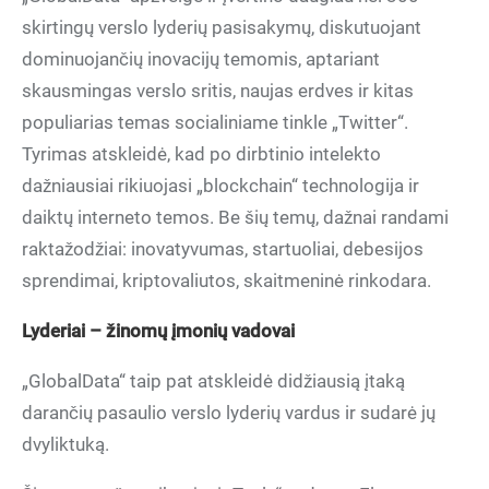
skirtingų verslo lyderių pasisakymų, diskutuojant
dominuojančių inovacijų temomis, aptariant
skausmingas verslo sritis, naujas erdves ir kitas
populiarias temas socialiniame tinkle „Twitter“.
Tyrimas atskleidė, kad po dirbtinio intelekto
dažniausiai rikiuojasi „blockchain“ technologija ir
daiktų interneto temos. Be šių temų, dažnai randami
raktažodžiai: inovatyvumas, startuoliai, debesijos
sprendimai, kriptovaliutos, skaitmeninė rinkodara.
Lyderiai – žinomų įmonių vadovai
„GlobalData“ taip pat atskleidė didžiausią įtaką
darančių pasaulio verslo lyderių vardus ir sudarė jų
dvyliktuką.