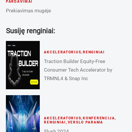
PARDAVIMAI
Prekiavimas mugėje
Susiję renginiai:
AKCELERATORIUS
,
RENGINIAI
Traction Builder Equity-Free
Consumer Tech Accelerator by
TRMNL4 & Snap Inc
AKCELERATORIUS
,
KONFERENCIJA
,
RENGINIAI
,
VERSLO PARAMA
Slush 2024