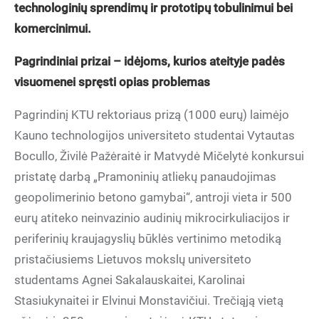
technologinių sprendimų ir prototipų tobulinimui bei
komercinimui.
visuomenei spręsti opias problemas
Kauno technologijos universiteto studentai Vytautas
Bocullo, Živilė Pažėraitė ir Matvydė Mičelytė konkursui
pristatę darbą „Pramoninių atliekų panaudojimas
geopolimerinio betono gamybai“, antroji vieta ir 500
eurų atiteko neinvazinio audinių mikrocirkuliacijos ir
periferinių kraujagyslių būklės vertinimo metodiką
pristačiusiems Lietuvos mokslų universiteto
studentams Agnei Sakalauskaitei, Karolinai
Stasiukynaitei ir Elvinui Monstavičiui. Trečiąją vietą