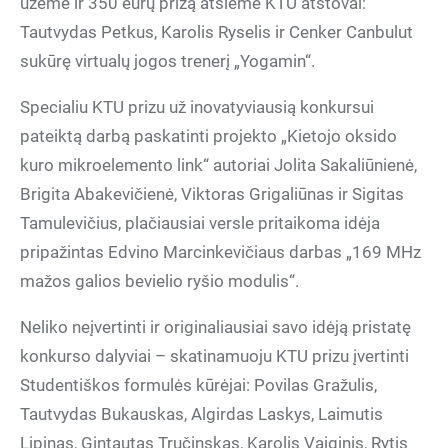
užėmė ir 350 eurų prizą atsiėmė KTU atstovai:
Tautvydas Petkus, Karolis Ryselis ir Cenker Canbulut
sukūrę virtualų jogos trenerį „Yogamin“.
pateiktą darbą paskatinti projekto „Kietojo oksido
kuro mikroelemento link“ autoriai Jolita Sakaliūnienė,
Brigita Abakevičienė, Viktoras Grigaliūnas ir Sigitas
Tamulevičius, plačiausiai versle pritaikoma idėja
pripažintas Edvino Marcinkevičiaus darbas „169 MHz
mažos galios bevielio ryšio modulis“.
konkurso dalyviai – skatinamuoju KTU prizu įvertinti
Studentiškos formulės kūrėjai: Povilas Gražulis,
Tautvydas Bukauskas, Algirdas Laskys, Laimutis
Lipinas, Gintautas Tručinskas, Karolis Vaiginis, Rytis