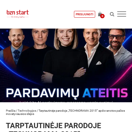
PRISIJUNGTI
0
Pradžia
/
Technologijos
/
inovatyviausios idėjos