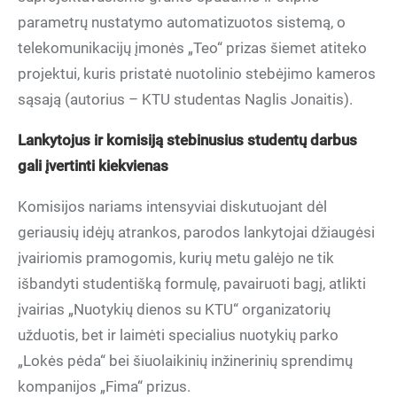
parametrų nustatymo automatizuotos sistemą, o
telekomunikacijų įmonės „Teo“ prizas šiemet atiteko
projektui, kuris pristatė nuotolinio stebėjimo kameros
sąsają (autorius – KTU studentas Naglis Jonaitis).
gali įvertinti kiekvienas
geriausių idėjų atrankos, parodos lankytojai džiaugėsi
įvairiomis pramogomis, kurių metu galėjo ne tik
išbandyti studentišką formulę, pavairuoti bagį, atlikti
įvairias „Nuotykių dienos su KTU“ organizatorių
užduotis, bet ir laimėti specialius nuotykių parko
„Lokės pėda“ bei šiuolaikinių inžinerinių sprendimų
kompanijos „Fima“ prizus.