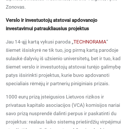
Zonovas.
investavimui patraukliausius projektus
‏Jau 14-ąjį kartą vykusi paroda „
TECHNORAMA
“
šiemet išsiskyrė ne tik tuo, jog pirmą kartą parodoje
sulaukė dalyvių iš užsienio universitetų, bet ir tuo, kad
šiemet verslo ir investuotojų atstovai turėjo galimybę
patys išsirinkti projektus, kurie buvo apdovanoti
specialiais rėmėjų ir partnerių piniginiais prizais.
‏1000 eurų prizą įsteigusios Lietuvos rizikos ir
privataus kapitalo asociacijos (VCA) komisijos nariai
savo prizą nusprendė dalinti perpus ir paskatinti du
projektus: realaus laiko sistemą prieširdžių virpėjimui