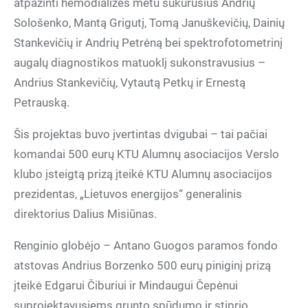
atpažinti hemodializės metu sukūrusius Andrių
Sološenko, Mantą Grigutį, Tomą Januškevičių, Dainių
Stankevičių ir Andrių Petrėną bei spektrofotometrinį
augalų diagnostikos matuoklį sukonstravusius –
Andrius Stankevičių, Vytautą Petkų ir Ernestą
Petrauską.
komandai 500 eurų KTU Alumnų asociacijos Verslo
klubo įsteigtą prizą įteikė KTU Alumnų asociacijos
prezidentas, „Lietuvos energijos“ generalinis
direktorius Dalius Misiūnas.
atstovas Andrius Borzenko 500 eurų piniginį prizą
įteikė Edgarui Čiburiui ir Mindaugui Čepėnui
suprojektavusiems grunto spūdumo ir stiprio