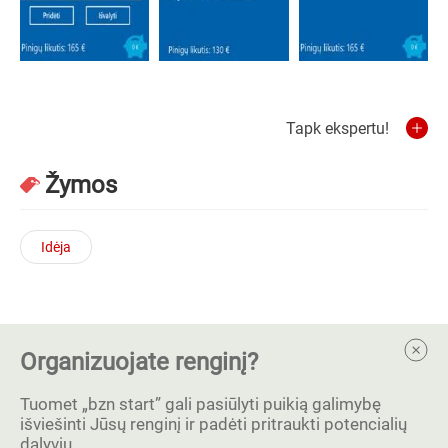
Tapk ekspertu!
Žymos
Idėja
Organizuojate renginį?
Tuomet „bzn start” gali pasiūlyti puikią galimybę
išviešinti Jūsų renginį ir padėti pritraukti potencialių
dalyvių.