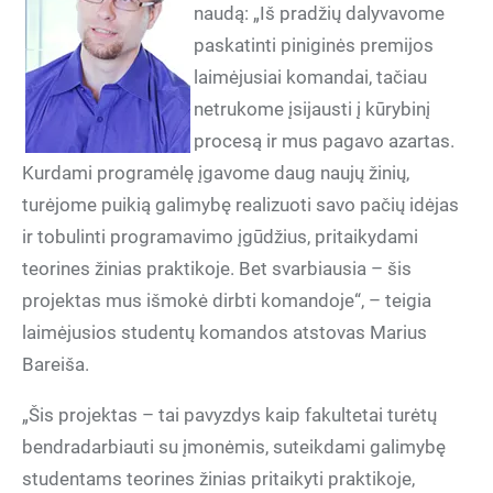
naudą: „Iš pradžių dalyvavome
paskatinti piniginės premijos
laimėjusiai komandai, tačiau
netrukome įsijausti į kūrybinį
procesą ir mus pagavo azartas.
Kurdami programėlę įgavome daug naujų žinių,
turėjome puikią galimybę realizuoti savo pačių idėjas
ir tobulinti programavimo įgūdžius, pritaikydami
teorines žinias praktikoje. Bet svarbiausia – šis
projektas mus išmokė dirbti komandoje“, – teigia
laimėjusios studentų komandos atstovas Marius
Bareiša.
bendradarbiauti su įmonėmis, suteikdami galimybę
studentams teorines žinias pritaikyti praktikoje,