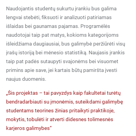
lengvai stebėti, fiksuoti ir analizuoti patiriamas
išlaidas bei gaunamas pajamas. Programėlės
naudotojai taip pat matys, kokioms kategorijoms
išleidžiama daugiausiai, bus galimybė peržiūrėti visų
įrašų istoriją bei mėnesio statistiką. Naujasis įrankis
taip pat padės sutaupyti svajonėms bei visuomet
primins apie save, jei kartais būtų pamiršta įvesti
naujus duomenis.
bendradarbiauti su įmonėmis, suteikdami galimybę
studentams teorines žinias pritaikyti praktikoje,
mokytis, tobulėti ir atverti didesnes tolimesnės
karjeros galimybes“