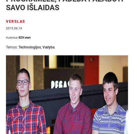
SAVO IŠLAIDAS
VERSLAS
2015.06.19
Autorius:
‏BZN start
Temos:
Technologijos
,
Vadyba
.