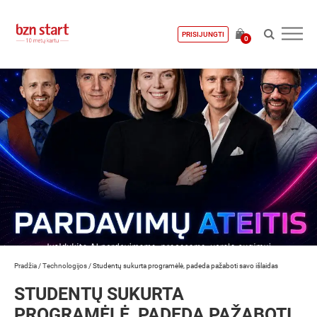
PRISIJUNGTI
0
Pradžia
/
Technologijos
/
‏Studentų sukurta programėlė, padeda pažaboti savo išlaidas
PROGRAMĖLĖ, PADEDA PAŽABOTI