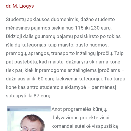
dr. M. Liogys
mėnesinės pajamos siekia nuo 115 iki 230 eurų.
Didžioji dalis gaunamų pajamų pasiskirsto po tokias
išlaidų kategorijas kaip maisto, būsto nuomos,
pramogų, aprangos, transporto ir žalingų įpročių. Taip
pat pastebėta, kad maistui dažnai yra skiriama kone
tiek pat, kiek ir pramogoms ar žalingiems įpročiams –
dažniausiai iki 60 eurų kiekvienai kategorijai. Tuo tarpu
kone kas antro studento siekiamybė – per mėnesį
sutaupyti iki 87 eurų.
Anot programėlės kūrėjų,
dalyvavimas projekte visai
komandai suteikė visapusišką