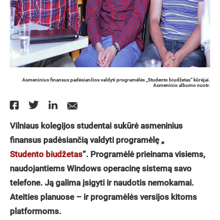
Asmeninius finansus padėsiančios valdyti programėlės „Studento biudžetas“ kūrėjai.
Asmeninio albumo nuotr.
Vilniaus kolegijos studentai sukūrė asmeninius
finansus padėsiančią valdyti programėlę „
Studento biudžetas
“. Programėlė prieinama visiems,
naudojantiems Windows operacinę sistemą savo
telefone. Ją galima įsigyti ir naudotis nemokamai.
Ateities planuose – ir programėlės versijos kitoms
platformoms.