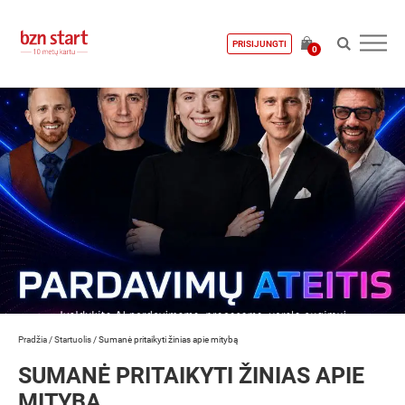
PRISIJUNGTI
0
Pradžia
/
Startuolis
/
Sumanė pritaikyti žinias apie mitybą
SUMANĖ PRITAIKYTI ŽINIAS APIE
MITYBĄ