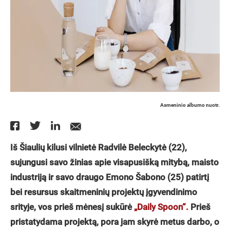
Asmeninio albumo nuotr.
Iš Šiaulių kilusi vilnietė Radvilė Beleckytė (22),
sujungusi savo žinias apie visapusišką mitybą, maisto
industriją ir savo draugo Emono Šabono (25) patirtį
bei resursus skaitmeninių projektų įgyvendinimo
srityje, vos prieš mėnesį sukūrė
„Daily Spoon“.
Prieš
pristatydama projektą, pora jam skyrė metus darbo, o