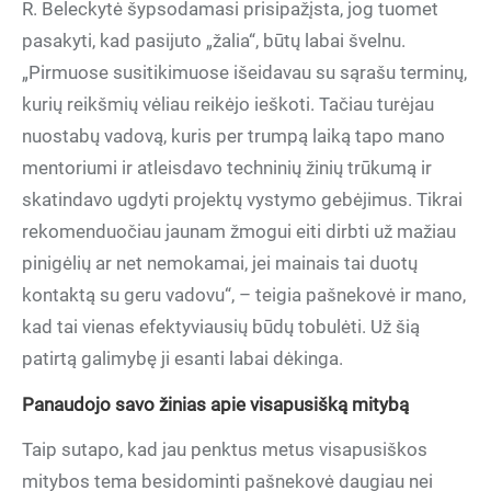
R. Beleckytė šypsodamasi prisipažįsta, jog tuomet
pasakyti, kad pasijuto
„žalia“,
būtų labai švelnu.
„Pirmuose susitikimuose išeidavau su sąrašu terminų,
kurių reikšmių vėliau reikėjo ieškoti. Tačiau turėjau
nuostabų vadovą, kuris per trumpą laiką tapo mano
mentoriumi ir atleisdavo techninių žinių trūkumą ir
skatindavo ugdyti projektų vystymo gebėjimus. Tikrai
rekomenduočiau jaunam žmogui eiti dirbti už mažiau
pinigėlių ar net nemokamai, jei mainais tai duotų
kontaktą su geru vadovu“, – teigia pašnekovė ir mano,
kad tai vienas efektyviausių būdų tobulėti. Už šią
patirtą galimybę ji esanti labai dėkinga.
Panaudojo savo žinias apie visapusišką mitybą
Taip sutapo, kad jau penktus metus visapusiškos
mitybos tema besidominti pašnekovė daugiau nei