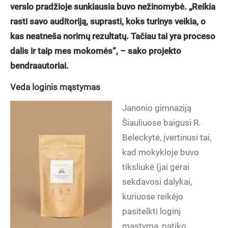
verslo pradžioje sunkiausia buvo nežinomybė. „Reikia
rasti savo auditoriją, suprasti, koks turinys veikia, o
kas neatneša norimų rezultatų. Tačiau tai yra proceso
dalis ir taip mes mokomės“, – sako projekto
bendraautoriai.
Veda loginis mąstymas
Janonio gimnaziją
Šiauliuose baigusi R.
Beleckytė, įvertinusi tai,
kad mokykloje buvo
tiksliukė (jai gerai
sekdavosi dalykai,
kuriuose reikėjo
pasitelkti loginį
mąstymą, patiko