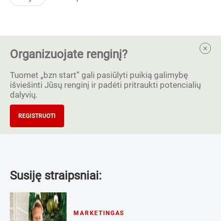
Organizuojate renginį?
Tuomet „bzn start” gali pasiūlyti puikią galimybę
išviešinti Jūsų renginį ir padėti pritraukti potencialių
dalyvių.
REGISTRUOTI
Susiję straipsniai:
MARKETINGAS