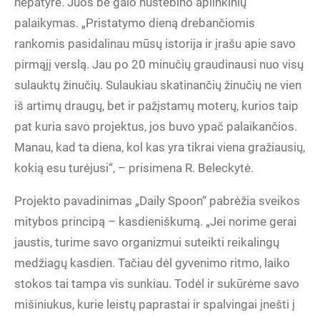
nepatyrė. Juos be galo nustebino aplinkinių
palaikymas. „Pristatymo dieną drebančiomis
rankomis pasidalinau mūsų istorija ir įrašu apie savo
pirmąjį verslą. Jau po 20 minučių graudinausi nuo visų
sulauktų žinučių. Sulaukiau skatinančių žinučių ne vien
iš artimų draugų, bet ir pažįstamų moterų, kurios taip
pat kuria savo projektus, jos buvo ypač palaikančios.
Manau, kad ta diena, kol kas yra tikrai viena gražiausių,
kokią esu turėjusi“, – prisimena R. Beleckytė.
Projekto pavadinimas „Daily Spoon“ pabrėžia sveikos
mitybos principą – kasdieniškumą. „Jei norime gerai
jaustis, turime savo organizmui suteikti reikalingų
medžiagų kasdien. Tačiau dėl gyvenimo ritmo, laiko
stokos tai tampa vis sunkiau. Todėl ir sukūrėme savo
mišiniukus, kurie leistų paprastai ir spalvingai įnešti į