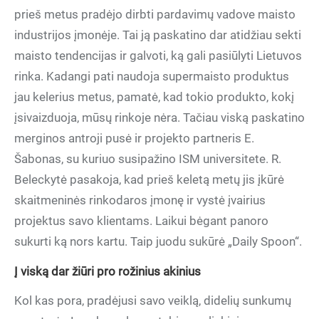
prieš metus pradėjo dirbti pardavimų vadove maisto
industrijos įmonėje. Tai ją paskatino dar atidžiau sekti
maisto tendencijas ir galvoti, ką gali pasiūlyti Lietuvos
rinka. Kadangi pati naudoja supermaisto produktus
jau kelerius metus, pamatė, kad tokio produkto, kokį
įsivaizduoja, mūsų rinkoje nėra. Tačiau viską paskatino
merginos antroji pusė ir projekto partneris E.
Šabonas, su kuriuo susipažino ISM universitete. R.
Beleckytė pasakoja, kad prieš keletą metų jis įkūrė
skaitmeninės rinkodaros įmonę ir vystė įvairius
projektus savo klientams. Laikui bėgant panoro
sukurti ką nors kartu. Taip juodu sukūrė „Daily Spoon“.
Į viską dar žiūri pro rožinius akinius
Kol kas pora, pradėjusi savo veiklą, didelių sunkumų