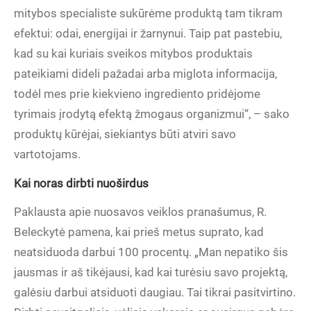
mitybos specialiste sukūrėme produktą tam tikram
efektui: odai, energijai ir žarnynui. Taip pat pastebiu,
kad su kai kuriais sveikos mitybos produktais
pateikiami dideli pažadai arba miglota informacija,
todėl mes prie kiekvieno ingrediento pridėjome
tyrimais įrodytą efektą žmogaus organizmui“, – sako
produktų kūrėjai, siekiantys būti atviri savo
vartotojams.
Kai noras dirbti nuoširdus
Paklausta apie nuosavos veiklos pranašumus, R.
Beleckytė pamena, kai prieš metus suprato, kad
neatsiduoda darbui 100 procentų. „Man nepatiko šis
jausmas ir aš tikėjausi, kad kai turėsiu savo projektą,
galėsiu darbui atsiduoti daugiau. Tai tikrai pasitvirtino.