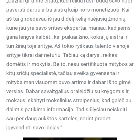
„Dažnai girdime citatų, kad reikia rasti būdą savo hobį
paversti darbu arba aistrą kaip nors monetizuoti. Kai
aš tai girdėdavau iš jau didelį kelią nuėjusių žmonių,
kurie jau yra savo srities ekspertai, maniau, kad jiems
gana lengva kalbėti, kai puikiai žino, kokia jų aistra ir
turi žinių toje srityje. Aš tokio ryškaus talento vienoje
srityje tikrai dar neturiu. Tačiau ką darysi, reikės
domėtis ir mokytis. Be to, nesu sertifikuota mitybos ar
kitų sričių specialistė, tačiau sveika gyvensena ir
mityba man visuomet buvo artima ir dabar iš to gimė
verslas. Dabar savaitgalius praleidžiu su knygomis ir
mokausi skaityti mokslinius straipsnius, kad galėčiau
dalintis patikima informacija. Tad siūlyčiau neiškelti
sau per daug aukštos kartelės, norint pradėti
įgyvendinti savo idėjas.“