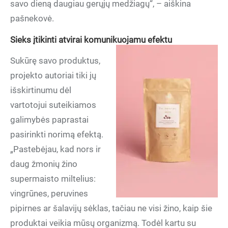
savo dieną daugiau gerųjų medžiagų“, – aiškina
pašnekovė.
Sieks įtikinti atvirai komunikuojamu efektu
Sukūrę savo produktus,
projekto autoriai tiki jų
išskirtinumu dėl
vartotojui suteikiamos
galimybės paprastai
pasirinkti norimą efektą.
„Pastebėjau, kad nors ir
daug žmonių žino
supermaisto miltelius:
vingrūnes, peruvines
pipirnes ar šalavijų sėklas, tačiau ne visi žino, kaip šie
produktai veikia mūsų organizmą. Todėl kartu su