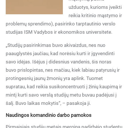
užduotys, kurioms įveikti
reikia kritinio mąstymo ir
problemų sprendimo), pasirinko tarptautinio verslo
studijas ISM Vadybos ir ekonomikos universitete.
„Studijų pasirinkimas buvo akivaizdus, nes nuo
paauglystės jaučiau, kad norėsiu kurti ir įgyvendinti
savo idėjas. Išėjus į didesnius vandenis, šis noras
buvo prislopintas, nes mačiau, kiek labiau patyrusių ir
protingesnių jaunų žmonių yra aplink. Tuomet
supratau, kad reikia susikoncentruoti į žinių kaupimą ir
mintį kurti savo verslą studijų metu buvau padėjusi į
šalį. Buvo laikas mokytis“, – pasakoja ji.
Naudingos komandinio darbo pamokos
Pirmaisiais studijų metais mergina padirbėjo studentų