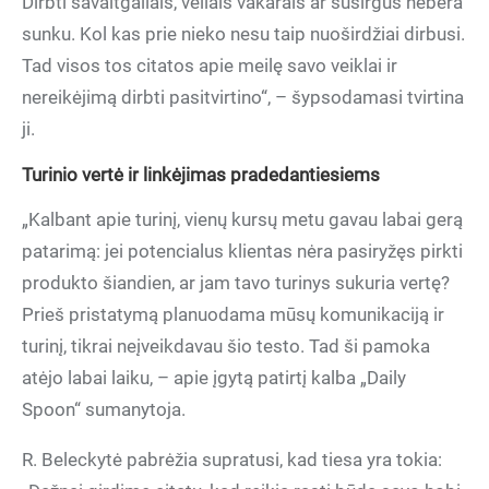
Dirbti savaitgaliais, vėliais vakarais ar susirgus nebėra
sunku. Kol kas prie nieko nesu taip nuoširdžiai dirbusi.
Tad visos tos citatos apie meilę savo veiklai ir
nereikėjimą dirbti pasitvirtino“, – šypsodamasi tvirtina
ji.
Turinio vertė ir linkėjimas pradedantiesiems
„Kalbant apie turinį, vienų kursų metu gavau labai gerą
patarimą: jei potencialus klientas nėra pasiryžęs pirkti
produkto šiandien, ar jam tavo turinys sukuria vertę?
Prieš pristatymą planuodama mūsų komunikaciją ir
turinį, tikrai neįveikdavau šio testo. Tad ši pamoka
atėjo labai laiku, – apie įgytą patirtį kalba „Daily
Spoon“ sumanytoja.
R. Beleckytė pabrėžia supratusi, kad tiesa yra tokia: