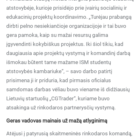
atstovybėje, kurioje prisidėjo prie įvairių socialinių ir
edukacinių projektų koordinavimo. „Turėjau prabangą
dirbti pelno nesiekiančioje organizacijoje ir tai buvo
gera pamoka, kaip su mažai resursų galima
įgyvendinti kokybiškus projektus. Iki šiol tikiu, kad
daugiausia apie projektų vystymą ir komandinį darbą
išmokau būtent tame mažame ISM studentų
atstovybės kambariuke“, – savo darbo patirtį
prisimena ji ir priduria, kad pirmasis oficialus
samdomas darbas vėliau buvo viename iš didžiausių
Lietuvių startuolių „CGTrader“, kuriame buvo
atsakinga už rinkodaros partnerysčių vystymą.
Geras vadovas mainais už mažą atlyginimą
Atėjusi į patyrusią skaitmeninės rinkodaros komandą,