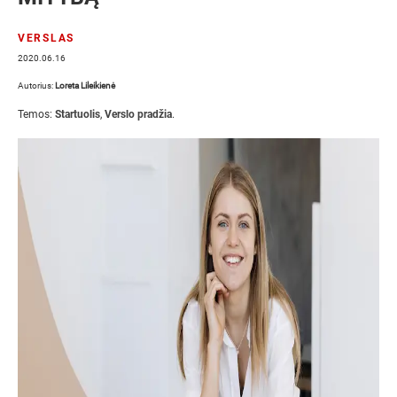
VERSLAS
2020.06.16
Autorius:
Loreta Lileikienė
Temos:
Startuolis
,
Verslo pradžia
.