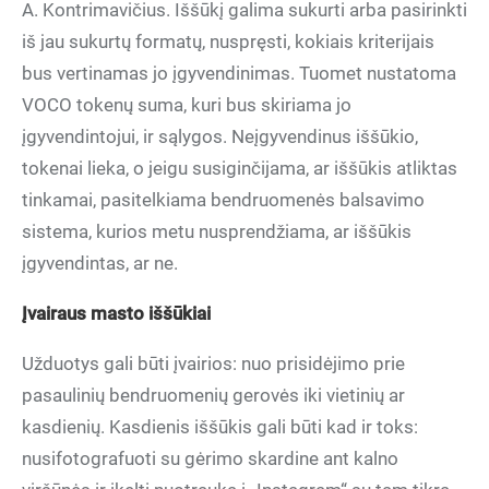
A. Kontrimavičius. Iššūkį galima sukurti arba pasirinkti
iš jau sukurtų formatų, nuspręsti, kokiais kriterijais
bus vertinamas jo įgyvendinimas. Tuomet nustatoma
VOCO tokenų suma, kuri bus skiriama jo
įgyvendintojui, ir sąlygos. Neįgyvendinus iššūkio,
tokenai lieka, o jeigu susiginčijama, ar iššūkis atliktas
tinkamai, pasitelkiama bendruomenės balsavimo
sistema, kurios metu nusprendžiama, ar iššūkis
įgyvendintas, ar ne.
Įvairaus masto iššūkiai
Užduotys gali būti įvairios: nuo prisidėjimo prie
pasaulinių bendruomenių gerovės iki vietinių ar
kasdienių. Kasdienis iššūkis gali būti kad ir toks:
nusifotografuoti su gėrimo skardine ant kalno