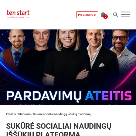
PRISIJUNGTI
0
Pradžia
/
Startuolis
/
Sukūrė socialiai naudingų iššūkių platformą
SUKŪRĖ SOCIALIAI NAUDINGŲ
IŠŠŪKIŲ PLATFORMĄ