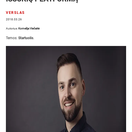
VERSLAS
2018.03.26
Autorius:
Kornelija Viečaitė
Temos:
Startuolis
.