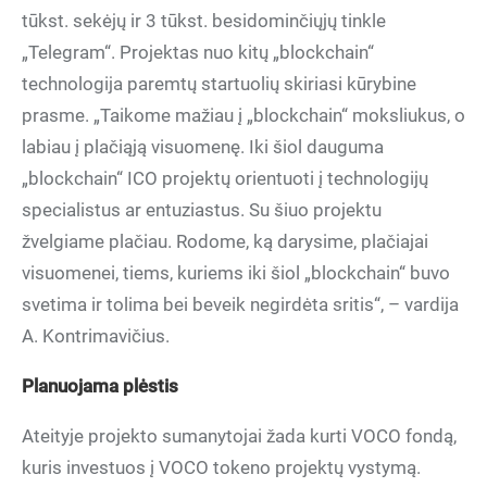
tūkst. sekėjų ir 3 tūkst. besidominčiųjų tinkle
„Telegram“. Projektas nuo kitų „blockchain“
technologija paremtų startuolių skiriasi kūrybine
prasme. „Taikome mažiau į „blockchain“ moksliukus, o
labiau į plačiąją visuomenę. Iki šiol dauguma
„blockchain“ ICO projektų orientuoti į technologijų
specialistus ar entuziastus. Su šiuo projektu
žvelgiame plačiau. Rodome, ką darysime, plačiajai
visuomenei, tiems, kuriems iki šiol „blockchain“ buvo
svetima ir tolima bei beveik negirdėta sritis“, – vardija
A. Kontrimavičius.
Planuojama plėstis
Ateityje projekto sumanytojai žada kurti VOCO fondą,
kuris investuos į VOCO tokeno projektų vystymą.