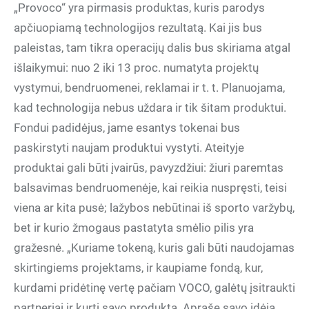
„Provoco“ yra pirmasis produktas, kuris parodys
apčiuopiamą technologijos rezultatą. Kai jis bus
paleistas, tam tikra operacijų dalis bus skiriama atgal
išlaikymui: nuo 2 iki 13 proc. numatyta projektų
vystymui, bendruomenei, reklamai ir t. t. Planuojama,
kad technologija nebus uždara ir tik šitam produktui.
Fondui padidėjus, jame esantys tokenai bus
paskirstyti naujam produktui vystyti. Ateityje
produktai gali būti įvairūs, pavyzdžiui: žiuri paremtas
balsavimas bendruomenėje, kai reikia nuspręsti, teisi
viena ar kita pusė; lažybos nebūtinai iš sporto varžybų,
bet ir kurio žmogaus pastatyta smėlio pilis yra
gražesnė. „Kuriame tokeną, kuris gali būti naudojamas
skirtingiems projektams, ir kaupiame fondą, kur,
kurdami pridėtinę vertę pačiam VOCO, galėtų įsitraukti
partneriai ir kurti savo produktą. Aprašę savo idėją,