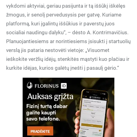
vykdomi aktyviai, geriau pasijunta ir tą iššūkį iškėlęs
žmogus, ir senolį pervedusysis per gatvę. Kuriame
platformą, kuri įgalintų iššūkius ir paverstų juos
socialiai naudingu dalyku“, – dėsto A. Kontrimavičius.
Planuojantiesiems ar norintiesiems įsisukti į startuolių
verslą jis pataria nestovėti vietoje: „Visuomet
ieškokite veržlių idėjų, stenkitės mąstyti kuo plačiau ir
kurkite idėjas, kurios galėtų įnešti į pasaulį gėrio.“