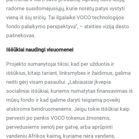
radome susidomėjusiųjų, kurie norėtų patys vystyti
vieną iš šių sričių. Tai ilgalaikė VOCO technologijos
fondo palaikymo perspektyva“, – ateities viziją dėsto
pašnekovas.
Iššūkiai naudingi visuomenei
Projekto sumanytojai tikisi, kad per užduotis ir
iššūkius, kitaip tariant, linksmybes ir žaidimus, galima
nešti gėrį visam pasauliui. „Labiausiai įkvepia
socialiniai iššūkiai, kuriems numatytas finansavimas iš
mūsų fondo ir kad galime daryti teigiamą poveikį
atskiroms bendruomenėms. Jeigu tokie iššūkiai kaip
pervesti po penkis VOCO tokenus žmonėms,
pervedusiems senolį per gatvę, arba aprūpinti
vandeniu Afrikos kaimą, kuriame nėra vandens,