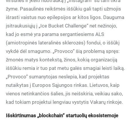
viršūnės ir įkelti nuotrauką į „Instagram“ su tam tikra
žyme. Pasaulinės reikšmės iššūkiu gali tapti užmojis
išrasti vaistus nuo epilepsijos ar kitos ligos. Dauguma
įsitraukusiųjų į „Ice Bucket Challenge“ net nežinojo,
kad jo esmė yra parama sergantiesiems ALS
(amiotropinės lateralinės sklerozės) fondui, o iššūkį
vykdė dėl smagumo. „Provoco“ šią problemą spręs:
žmonės matys kontekstą, žinos, kokią organizaciją
iššūkiu remia ir tuo pat metu galės smagiai leisti laiką.
„Provoco“ sumanytojas neslepia, kad projektas
nutaikytas į Europos Sąjungos rinkas. Lietuvos, kaip
vienos netinkančios šalies, jis neišskiria, veikiau sako,
kad tokiam projektui lengviau vystytis Vakarų rinkoje.
Išskirtinumas „blockchain“ startuolių ekosistemoje