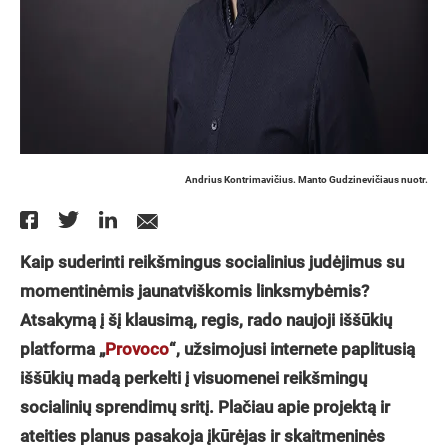
Andrius Kontrimavičius. Manto Gudzinevičiaus nuotr.
Kaip suderinti reikšmingus socialinius judėjimus su
momentinėmis jaunatviškomis linksmybėmis?
Atsakymą į šį klausimą, regis, rado naujoji iššūkių
platforma „
Provoco
“, užsimojusi internete paplitusią
iššūkių madą perkelti į visuomenei reikšmingų
socialinių sprendimų sritį. Plačiau apie projektą ir
ateities planus pasakoja įkūrėjas ir skaitmeninės