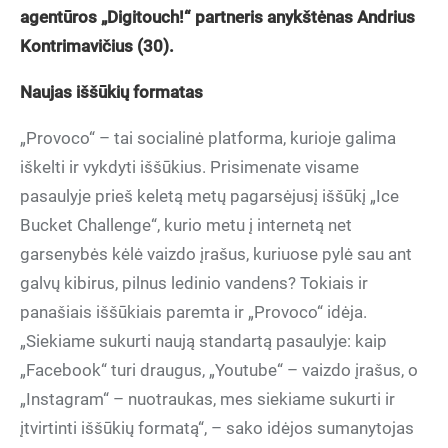
agentūros „Digitouch!“ partneris anykštėnas Andrius
Kontrimavičius (30).
Naujas iššūkių formatas
„Provoco“ – tai socialinė platforma, kurioje galima
iškelti ir vykdyti iššūkius. Prisimenate visame
pasaulyje prieš keletą metų pagarsėjusį iššūkį „Ice
Bucket Challenge“, kurio metu į internetą net
garsenybės kėlė vaizdo įrašus, kuriuose pylė sau ant
galvų kibirus, pilnus ledinio vandens? Tokiais ir
panašiais iššūkiais paremta ir „Provoco“ idėja.
„Siekiame sukurti naują standartą pasaulyje: kaip
„Facebook“ turi draugus, „Youtube“ – vaizdo įrašus, o
„Instagram“ – nuotraukas, mes siekiame sukurti ir
įtvirtinti iššūkių formatą“, – sako idėjos sumanytojas