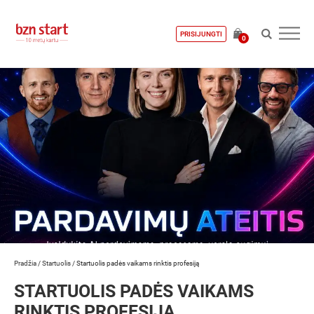
PRISIJUNGTI
0
Pradžia
/
Startuolis
/
Startuolis padės vaikams rinktis profesiją
STARTUOLIS PADĖS VAIKAMS
RINKTIS PROFESIJĄ