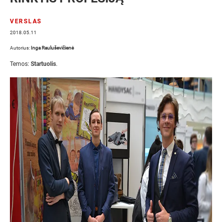
VERSLAS
2018.05.11
Autorius:
Inga Rauluševičienė
Temos:
Startuolis
.