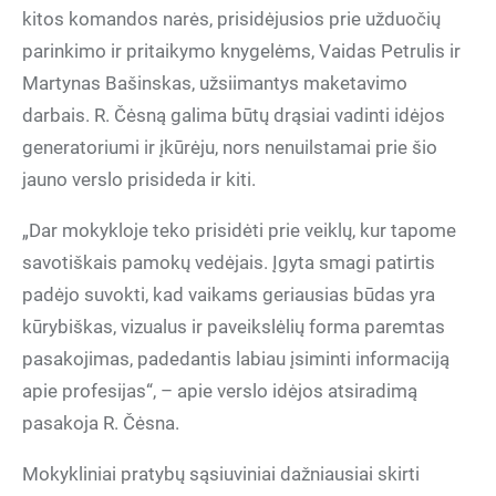
kitos komandos narės, prisidėjusios prie užduočių
parinkimo ir pritaikymo knygelėms, Vaidas Petrulis ir
Martynas Bašinskas, užsiimantys maketavimo
darbais. R. Čėsną galima būtų drąsiai vadinti idėjos
generatoriumi ir įkūrėju, nors nenuilstamai prie šio
jauno verslo prisideda ir kiti.
„Dar mokykloje teko prisidėti prie veiklų, kur tapome
savotiškais pamokų vedėjais. Įgyta smagi patirtis
padėjo suvokti, kad vaikams geriausias būdas yra
kūrybiškas, vizualus ir paveikslėlių forma paremtas
pasakojimas, padedantis labiau įsiminti informaciją
apie profesijas“, – apie verslo idėjos atsiradimą
pasakoja R. Čėsna.
Mokykliniai pratybų sąsiuviniai dažniausiai skirti