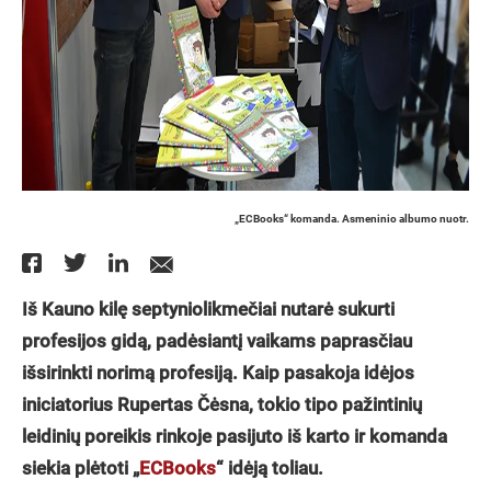
„ECBooks“ komanda. Asmeninio albumo nuotr.
Iš Kauno kilę septyniolikmečiai nutarė sukurti
profesijos gidą, padėsiantį vaikams paprasčiau
išsirinkti norimą profesiją. Kaip pasakoja idėjos
iniciatorius Rupertas Čėsna, tokio tipo pažintinių
leidinių poreikis rinkoje pasijuto iš karto ir komanda
siekia plėtoti „
ECBooks
“ idėją toliau.