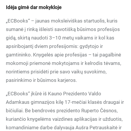
Idėja gimė dar mokykloje
„ECBooks“ – jaunas moksleiviškas startuolis, kuris
sumanė į rinką išleisti savotišką būsimos profesijos
gidą, skirtą naudoti 3–10 metų vaikams ir kol kas
apsiribojantį dviem profesijomis: gydytojo ir
gamtininko. Knygelės apie profesijas – tai pagalbinė
mokomoji priemonė mokytojams ir kelrodis tėvams,
norintiems prisidėti prie savo vaikų suvokimo,
pasirinkimo ir būsimos karjeros.
„ECBooks“ įkūrė iš Kauno Prezidento Valdo
Adamkaus gimnazijos kilę 17-mečiai klasės draugai ir
bičiuliai. Be bendrovės prezidento Ruperto Čėsnos,
kuriančio knygelėms vaizdines aplikacijas ir užduotis,
komandiniame darbe dalyvauja Aušra Petrauskaitė ir