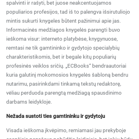
spalvinti ir rašyti, bet juose neakcentuojamos
populiarios profesijos, tad iš to palengva išsirutuliojo
mintis sukurti knygeles būtent pažinimui apie jas.
Informacinės medžiagos knygelės parengti buvo
ieškoma visur: interneto platybėse, knygynuose,
remtasi ne tik gamtininko ir gydytojo specialybių
charakteristikomis, bet ir begale kitų populiarių
profesinės veiklos sričių. „ECBooks“ bendraautoriai
kuria galutinį mokomosios knygelės šabloną bendru
nutarimu, pasirinkdami tinkamą tekstų redaktorę,
vėliau perduoda parengtą medžiagą spausdinimo
darbams leidykloje.
Nežada sustoti ties gamtininku ir gydytoju
Visada ieškoma įkvėpimo, remiamasi jau prekyboje