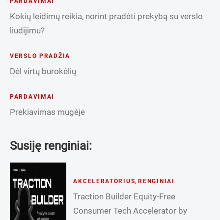
PARDAVIMAI
Kokių leidimų reikia, norint pradėti prekybą su verslo
liudijimu?
VERSLO PRADŽIA
Dėl virtų burokėlių
PARDAVIMAI
Prekiavimas mugėje
Susiję renginiai:
AKCELERATORIUS
,
RENGINIAI
Traction Builder Equity-Free
Consumer Tech Accelerator by