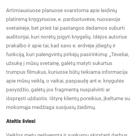
Artimiausiuose planuose svarstoma apie leidinių
platinimą knygynuose, e. parduotuvėse, nuosavoje
svetainėje, bet prieš tai pastangos dedamos suburti
auditorijai, kuri norėtų įsigyti knygelių. Idėjos autorius
prakalbo ir apie tai, kad savo e. erdvėje įdiegtų ir
funkciją, kuri palengvintų pirkėjų pasirinkimą: „Tėveliai,
užsukę į mūsų svetainę, galėtų matyti sukurtus
trumpus filmukus, kuriuose būtų teikiama informacija
apie mūsų veiklą, o vaikai, paspaudę ant e. knygutės
pavyzdžio, galėtų jos fragmentą nuspalvinti ar
išspręsti užduotis. Ištyrę klientų poreikius, įkeltume su
mokomąja medžiaga susijusių žaidimų.
Ateitis šviesi
Veiklos metu neišvengta ir sunkumų skirstant darbus