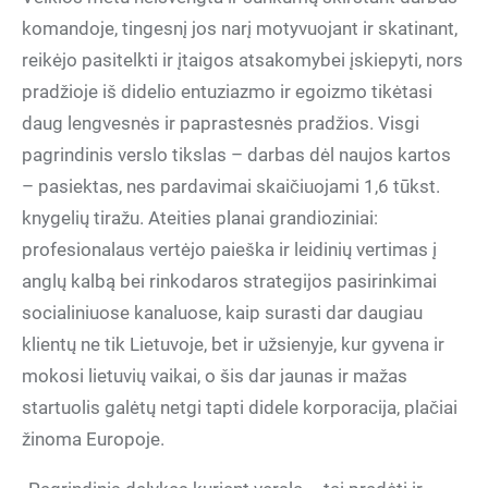
komandoje, tingesnį jos narį motyvuojant ir skatinant,
reikėjo pasitelkti ir įtaigos atsakomybei įskiepyti, nors
pradžioje iš didelio entuziazmo ir egoizmo tikėtasi
daug lengvesnės ir paprastesnės pradžios. Visgi
pagrindinis verslo tikslas – darbas dėl naujos kartos
– pasiektas, nes pardavimai skaičiuojami 1,6 tūkst.
knygelių tiražu. Ateities planai grandioziniai:
profesionalaus vertėjo paieška ir leidinių vertimas į
anglų kalbą bei rinkodaros strategijos pasirinkimai
socialiniuose kanaluose, kaip surasti dar daugiau
klientų ne tik Lietuvoje, bet ir užsienyje, kur gyvena ir
mokosi lietuvių vaikai, o šis dar jaunas ir mažas
startuolis galėtų netgi tapti didele korporacija, plačiai
žinoma Europoje.