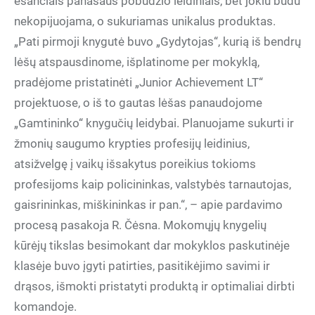
esančiais panašaus pobūdžio leidiniais, bet jokiu būdu
nekopijuojama, o sukuriamas unikalus produktas.
„Pati pirmoji knygutė buvo „Gydytojas“, kurią iš bendrų
lėšų atspausdinome, išplatinome per mokyklą,
pradėjome pristatinėti „Junior Achievement LT“
projektuose, o iš to gautas lėšas panaudojome
„Gamtininko“ knygučių leidybai. Planuojame sukurti ir
žmonių saugumo krypties profesijų leidinius,
atsižvelgę į vaikų išsakytus poreikius tokioms
profesijoms kaip policininkas, valstybės tarnautojas,
gaisrininkas, miškininkas ir pan.“, – apie pardavimo
procesą pasakoja R. Čėsna. Mokomųjų knygelių
kūrėjų tikslas besimokant dar mokyklos paskutinėje
klasėje buvo įgyti patirties, pasitikėjimo savimi ir
drąsos, išmokti pristatyti produktą ir optimaliai dirbti
komandoje.