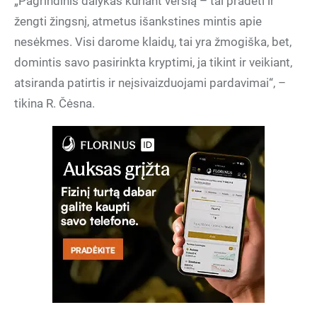
„Pagrindinis dalykas kuriant verslą – tai pradėti ir
žengti žingsnį, atmetus išankstines mintis apie
nesėkmes. Visi darome klaidų, tai yra žmogiška, bet,
domintis savo pasirinkta kryptimi, ja tikint ir veikiant,
atsiranda patirtis ir neįsivaizduojami pardavimai“, –
tikina R. Čėsna.