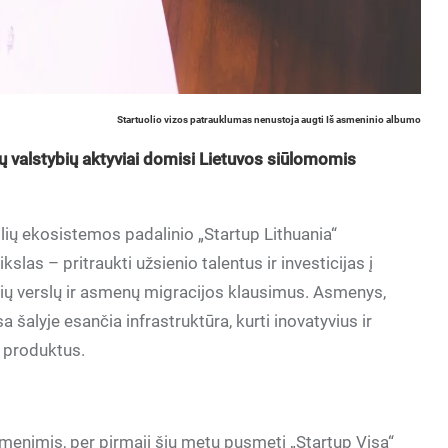
Startuolio vizos patrauklumas nenustoja augti Iš asmeninio albumo
ių valstybių aktyviai domisi Lietuvos siūlomomis
uolių ekosistemos padalinio „Startup Lithuania“
las – pritraukti užsienio talentus ir investicijas į
vių verslų ir asmenų migracijos klausimus. Asmenys,
a šalyje esančia infrastruktūra, kurti inovatyvius ir
s produktus.
uomenimis, per pirmąjį šių metų pusmetį „Startup Visa“