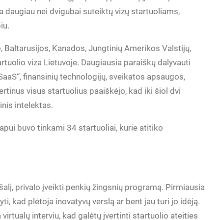
ra daugiau nei dvigubai suteiktų vizų startuoliams,
iu.
 Baltarusijos, Kanados, Jungtinių Amerikos Valstijų,
rtuolio viza Lietuvoje. Daugiausia paraiškų dalyvauti
„SaaS“, finansinių technologijų, sveikatos apsaugos,
ertinus visus startuolius paaiškėjo, kad iki šiol dvi
inis intelektas.
pui buvo tinkami 34 startuoliai, kurie atitiko
 šalį, privalo įveikti penkių žingsnių programą. Pirmiausia
yti, kad plėtoja inovatyvų verslą ar bent jau turi jo idėją.
irtualų interviu, kad galėtų įvertinti startuolio ateities