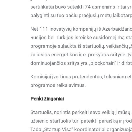
sertifikatai buvo suteikti 74 asmenims ir tai y
palyginti su tuo pačiu praėjusių metų laikotarp
Net 111 inovatyvių kompanijų iš Azerbaidžano,
Rusijos bei Turkijos išreiškė susidomėjimą sta
programoje sulaukta iš startuolių, veikiančių 
žaliosios energetikos ir e. prekybos srityse. Įv
dominuojančios sritys yra „blockchain“ ir dirbt
Komisijai įvertinus pretendentus, tolesniam eta
programos reikalavimus.
Penki žingsniai
Startuolis, norintis perkelti savo veiklą į mūsų
užsienio startuolis turi pateikti paraišką ir įrod
Tada „Startup Visa“ koordinatoriai organizuoja v