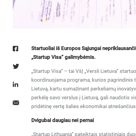
Startuoliai iš Europos Sąjungai nepriklausanč
„Startup Visa“ galimybėmis.
„Startup Visa“ – tai VšĮ „Versli Lietuva“ start
koordinuojama programa, kurios pagrindinis tiks
Lietuvą, kartu sumažinant perkeliamų inovaty
perkėlę savo verslus į Lietuvą, gali naudotis vis
pridėtinę vertę šalies ekonomikai atnešančiu
Dvigubai daugiau nei pernai
„Startup Lithuania“ pateiktais statistiniais d