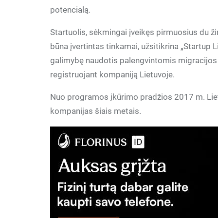
potencialą.
Startuolis, sėkmingai įveikęs pirmuosius du žin
būna įvertintas tinkamai, užsitikrina „Startup L
galimybę naudotis palengvintomis migracijos i
registruojant kompaniją Lietuvoje.
Nuo programos įkūrimo pradžios 2017 m. Lietuvo
kompanijas šiais metais.