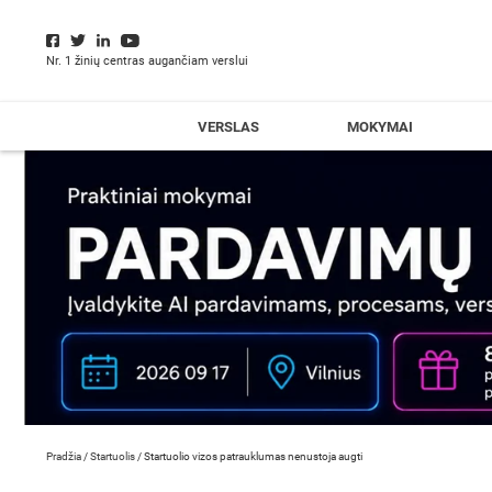
Nr. 1 žinių centras augančiam verslui
VERSLAS
MOKYMAI
Pradžia
/
Startuolis
/
Startuolio vizos patrauklumas nenustoja augti