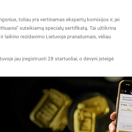
gsnius, toliau yra vertinamas ekspertų komisijos ir, jei
ithuania“ suteikiamą specialų sertifikatą. Tai užtikrina
r laikino rezidavimo Lietuvoje pranašumais, vėliau
je jau įregistruoti 28 startuoliai, o devyni įsteigė