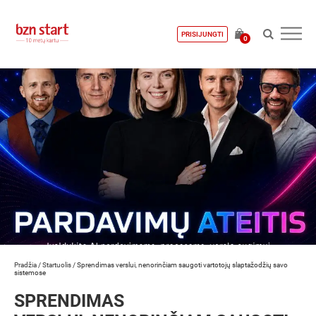
PRISIJUNGTI
0
Pradžia
/
Startuolis
/
Sprendimas verslui, nenorinčiam saugoti vartotojų slaptažodžių savo
sistemose
SPRENDIMAS