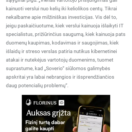
sąlyginai pigu: „Vienas vartotojo prisijungimas gali
kainuoti verslui nuo kelių iki keliolikos centų. Tikrai
nekalbame apie milžiniškas investicijas. Vis dėl to,
jeigu paskaičiuotume, kiek verslui kainuoja išlaikyti IT
specialistus, prižiūrinčius saugumą, kiek kainuoja pats
duomenų kaupimas, kodavimas ir saugojimas, kiek
išlaidų ir streso verslas patiria nutikus kibernetinei
atakai ir nutekėjus vartotojų duomenims, tuomet
suprastume, kad „Soverio“ siūlomos galimybės
apskritai yra labai nebrangios ir išsprendžiančios
daug potencialių problemų“.