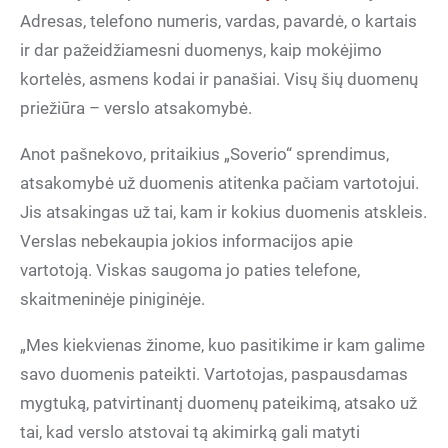
Adresas, telefono numeris, vardas, pavardė, o kartais
ir dar pažeidžiamesni duomenys, kaip mokėjimo
kortelės, asmens kodai ir panašiai. Visų šių duomenų
priežiūra – verslo atsakomybė.
Anot pašnekovo, pritaikius „Soverio“ sprendimus,
atsakomybė už duomenis atitenka pačiam vartotojui.
Jis atsakingas už tai, kam ir kokius duomenis atskleis.
Verslas nebekaupia jokios informacijos apie
vartotoją. Viskas saugoma jo paties telefone,
skaitmeninėje piniginėje.
„Mes kiekvienas žinome, kuo pasitikime ir kam galime
savo duomenis pateikti. Vartotojas, paspausdamas
mygtuką, patvirtinantį duomenų pateikimą, atsako už
tai, kad verslo atstovai tą akimirką gali matyti