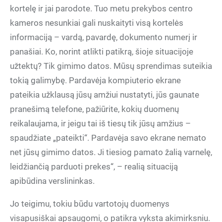
kortelę ir jai parodote. Tuo metu prekybos centro
kameros nesunkiai gali nuskaityti visą kortelės
informaciją – vardą, pavardę, dokumento numerį ir
panašiai. Ko, norint atlikti patikrą, šioje situacijoje
užtektų? Tik gimimo datos. Mūsų sprendimas suteikia
tokią galimybę. Pardavėja kompiuterio ekrane
pateikia užklausą jūsų amžiui nustatyti, jūs gaunate
pranešimą telefone, pažiūrite, kokių duomenų
reikalaujama, ir jeigu tai iš tiesų tik jūsų amžius –
spaudžiate „pateikti“. Pardavėja savo ekrane nemato
net jūsų gimimo datos. Ji tiesiog pamato žalią varnelę,
leidžiančią parduoti prekes“, – realią situaciją
apibūdina verslininkas.
Jo teigimu, tokiu būdu vartotojų duomenys
visapusiškai apsaugomi, o patikra vyksta akimirksniu.