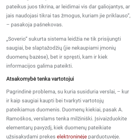
pateikus juos tikrina, ar leidimai vis dar galiojantys, ar
jais naudojasi tikrai tas žmogus, kuriam jie priklauso“,
– pasakoja pašnekovas.
„Soverio“ sukurta sistema leidžia ne tik prisijungti
saugiai, be slaptažodžių (jie nekaupiami įmonių
duomenų bazėse), bet ir spręsti, kam ir kiek
informacijos galima pateikti.
Atsakomybė tenka vartotojui
Pagrindinė problema, su kuria susiduria verslai, – kur
ir kaip saugiai kaupti bei tvarkyti vartotojų
pateikiamus duomenis. Duomenų kiekiai, pasak A.
Ramoškos, verslams tenka milžiniški. Įsivaizduokite
elementarų pavyzdį, kiek duomenų pateikiate
užsisakydami prekes
elektroninėje
parduotuvėje.