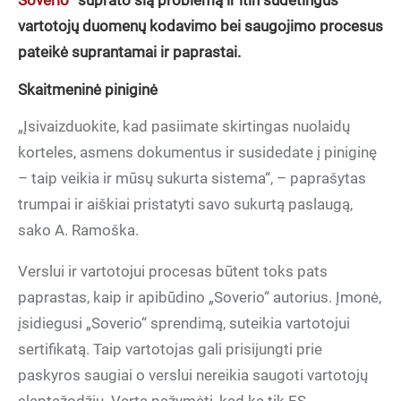
Soverio
“ suprato šią problemą ir itin sudėtingus
vartotojų duomenų kodavimo bei saugojimo procesus
pateikė suprantamai ir paprastai.
Skaitmeninė piniginė
„Įsivaizduokite, kad pasiimate skirtingas nuolaidų
korteles, asmens dokumentus ir susidedate į piniginę
– taip veikia ir mūsų sukurta sistema“, – paprašytas
trumpai ir aiškiai pristatyti savo sukurtą paslaugą,
sako A. Ramoška.
Verslui ir vartotojui procesas būtent toks pats
paprastas, kaip ir apibūdino „Soverio“ autorius. Įmonė,
įsidiegusi „Soverio“ sprendimą, suteikia vartotojui
sertifikatą. Taip vartotojas gali prisijungti prie
paskyros saugiai o verslui nereikia saugoti vartotojų