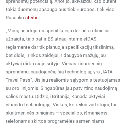
sprendimų potencialą. Anot jo, akivaizdu, kad būtent
tokia duomenų apsauga bus tiek Europos, tiek viso
Pasaulio
ateitis
.
„Mūsų naudojama specifikacija dar nėra oficialiai
užbaigta, taip pat ir ES atnaujintame eIDAS
reglamente dar tik planuoja specifikacijų tikslinimą,
bet didieji rinkos žaidėjai ir daugybė mažųjų jau
aktyviai dirba šioje srityje. Vienas žinomesnių
sprendimų, naudojančių šią technologiją, yra „IATA
Travel Pass“. Jis jau realiomis sąlygomis testuojamas
su oro linijomis. Singapūras jau patvirtino naudojimą
šalies mastu. Didžioji Britanija, Kanada aktyviai
išbando technologiją. Viskas, ko reikia vartotojui, tai
skaitmeninės piniginės – specialios, išmaniems
telefonams skirtos programėlės asmeniniams