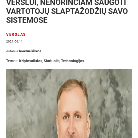
VERSLUI, NENORINČIAM SAUGOTI
VARTOTOJŲ SLAPTAŽODŽIŲ SAVO
SISTEMOSE
VERSLAS
2021.06.11
Autorius:
Ieva Kniukštienė
Temos:
Kriptovaliutos
,
Startuolis
,
Technologijos
.