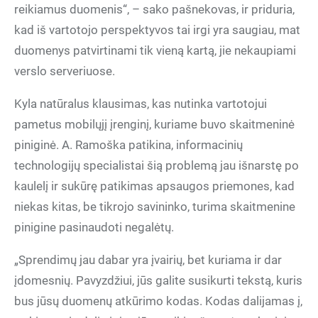
reikiamus duomenis“, – sako pašnekovas, ir priduria,
kad iš vartotojo perspektyvos tai irgi yra saugiau, mat
duomenys patvirtinami tik vieną kartą, jie nekaupiami
verslo serveriuose.
Kyla natūralus klausimas, kas nutinka vartotojui
pametus mobilųjį įrenginį, kuriame buvo skaitmeninė
piniginė. A. Ramoška patikina, informacinių
technologijų specialistai šią problemą jau išnarstę po
kaulelį ir sukūrę patikimas apsaugos priemones, kad
niekas kitas, be tikrojo savininko, turima skaitmenine
pinigine pasinaudoti negalėtų.
„Sprendimų jau dabar yra įvairių, bet kuriama ir dar
įdomesnių. Pavyzdžiui, jūs galite susikurti tekstą, kuris
bus jūsų duomenų atkūrimo kodas. Kodas dalijamas į,