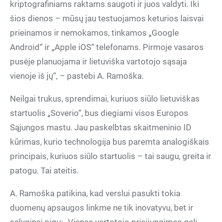
kriptografiniams raktams saugoti ir juos valdyti. Iki
šios dienos – mūsų jau testuojamos keturios laisvai
prieinamos ir nemokamos, tinkamos „Google
Android“ ir „Apple iOS“ telefonams. Pirmoje vasaros
pusėje planuojama ir lietuviška vartotojo sąsaja
vienoje iš jų“, – pastebi A. Ramoška.
Neilgai trukus, sprendimai, kuriuos siūlo lietuviškas
startuolis „Soverio“, bus diegiami visos Europos
Sąjungos mastu. Jau paskelbtas skaitmeninio ID
kūrimas, kurio technologija bus paremta analogiškais
principais, kuriuos siūlo startuolis – tai saugu, greita ir
patogu. Tai ateitis.
A. Ramoška patikina, kad verslui pasukti tokia
duomenų apsaugos linkme ne tik inovatyvu, bet ir