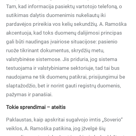
Tam, kad informacija pasiektų vartotojo telefoną, o
sutikimas dalytis duomenimis nukeliautų iki
pardavėjos prireikia vos kelių sekundžių. A. Ramoška
akcentuoja, kad toks duomenų dalijimosi principas
gali būti naudingas įvairiose situacijose: pasienio
ruože tikrinant dokumentus, skrydžių metu,
valstybinėse sistemose. Jis priduria, jog sistema
testuojama ir valstybiniame sektoriuje, tad tai bus
naudojama ne tik duomenų patikrai, prisijungimui be
slaptažodžio, bet ir norint gauti registrų duomenis,
pažymas ir panašiai.
Tokie sprendimai – ateitis
Paklaustas, kaip apskritai sugalvojo imtis „Soverio“
veiklos, A. Ramoška patikina, jog įžvelgė šių