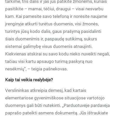
tarkime, tris dalis ir jas jūs patikite žmonėms, kuriais
pasitikite – mamai, tėčiui, draugui – visai nesvarbu
kam. Kai pamesite savo telefoną ir norėsite naujame
įrenginyje atkurti turėtus duomenis, visi žmonės,
turintys jūsų kodo dalis, gaus prašymą pasidalinti
šiais duomenimis ir, paspaudę sutikimą, sukurs
sistemai galimybę visus duomenis atnaujinti.
Kiekvienas atskirai su savo kodu nieko nuveikti negali,
tačiau visi kartu apsaugo turimą paskyrą nuo
nesėkmių“, – teigia pašnekovas.
Kaip tai veikia realybėje?
Verslininkas atkreipia dėmesį, kad kartais
elementariose gyvenimiškose situacijose vartotojo
duomenys gali būti nutekinti. „Parduotuvėje pardavėja
paprašo pateikti asmens dokumentą. Jūs ištraukiate