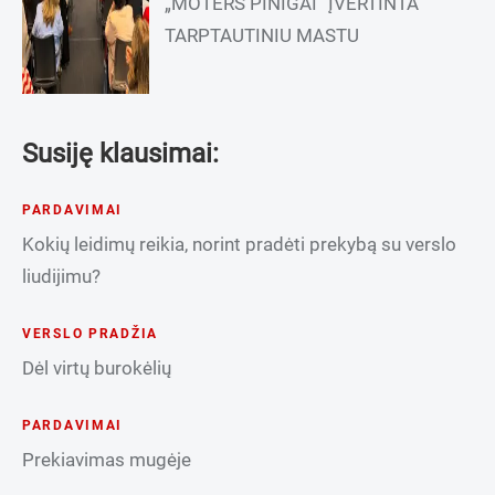
„MOTERS PINIGAI“ ĮVERTINTA
TARPTAUTINIU MASTU
Susiję klausimai:
PARDAVIMAI
Kokių leidimų reikia, norint pradėti prekybą su verslo
liudijimu?
VERSLO PRADŽIA
Dėl virtų burokėlių
PARDAVIMAI
Prekiavimas mugėje