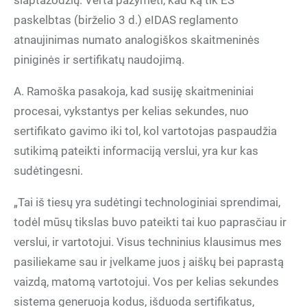
slaptažodžių. Verta pažymėti, kad ką tik ES
paskelbtas (birželio 3 d.) eIDAS reglamento
atnaujinimas numato analogiškos skaitmeninės
piniginės ir sertifikatų naudojimą.
A. Ramoška pasakoja, kad susiję skaitmeniniai
procesai, vykstantys per kelias sekundes, nuo
sertifikato gavimo iki tol, kol vartotojas paspaudžia
sutikimą pateikti informaciją verslui, yra kur kas
sudėtingesni.
„Tai iš tiesų yra sudėtingi technologiniai sprendimai,
todėl mūsų tikslas buvo pateikti tai kuo paprasčiau ir
verslui, ir vartotojui. Visus techninius klausimus mes
pasiliekame sau ir įvelkame juos į aiškų bei paprastą
vaizdą, matomą vartotojui. Vos per kelias sekundes
sistema generuoja kodus, išduoda sertifikatus,