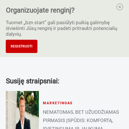
Organizuojate renginį?
Tuomet „bzn start” gali pasiūlyti puikią galimybę
išviešinti Jūsų renginį ir padėti pritraukti potencialių
dalyvių.
REGISTRUOTI
Susiję straipsniai:
MARKETINGAS
NEMATOMAS, BET UŽUODŽIAMAS
PIRMASIS ĮSPŪDIS: KOMFORTĄ,
SVETINGUMĄ IR JAUKUMĄ