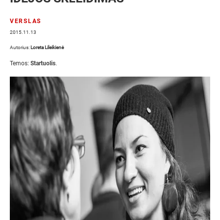
VERSLAS
2015.11.13
Autorius:
Loreta Lileikienė
Temos:
Startuolis
.