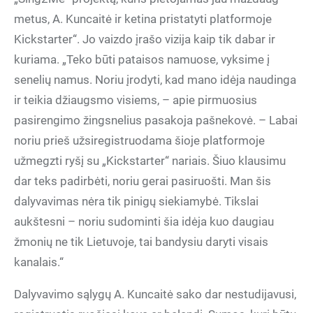
metus, A. Kuncaitė ir ketina pristatyti platformoje
Kickstarter“. Jo vaizdo įrašo vizija kaip tik dabar ir
kuriama. „Teko būti pataisos namuose, vyksime į
senelių namus. Noriu įrodyti, kad mano idėja naudinga
ir teikia džiaugsmo visiems, – apie pirmuosius
pasirengimo žingsnelius pasakoja pašnekovė. – Labai
noriu prieš užsiregistruodama šioje platformoje
užmegzti ryšį su „Kickstarter“ nariais. Šiuo klausimu
dar teks padirbėti, noriu gerai pasiruošti. Man šis
dalyvavimas nėra tik pinigų siekiamybė. Tikslai
aukštesni – noriu sudominti šia idėja kuo daugiau
žmonių ne tik Lietuvoje, tai bandysiu daryti visais
kanalais.“
Dalyvavimo sąlygų A. Kuncaitė sako dar nestudijavusi,