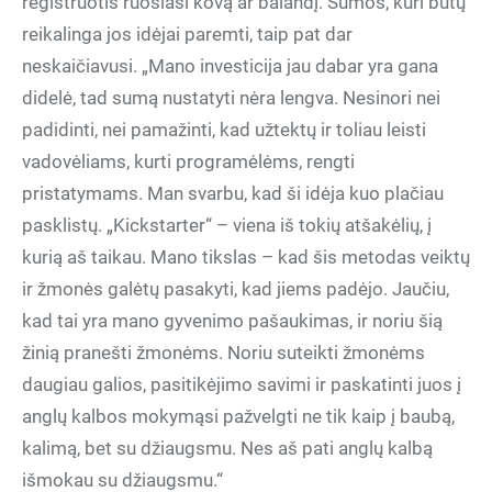
registruotis ruošiasi kovą ar balandį. Sumos, kuri būtų
reikalinga jos idėjai paremti, taip pat dar
neskaičiavusi. „Mano investicija jau dabar yra gana
didelė, tad sumą nustatyti nėra lengva. Nesinori nei
padidinti, nei pamažinti, kad užtektų ir toliau leisti
vadovėliams, kurti programėlėms, rengti
pristatymams. Man svarbu, kad ši idėja kuo plačiau
pasklistų. „Kickstarter“ – viena iš tokių atšakėlių, į
kurią aš taikau. Mano tikslas – kad šis metodas veiktų
ir žmonės galėtų pasakyti, kad jiems padėjo. Jaučiu,
kad tai yra mano gyvenimo pašaukimas, ir noriu šią
žinią pranešti žmonėms. Noriu suteikti žmonėms
daugiau galios, pasitikėjimo savimi ir paskatinti juos į
anglų kalbos mokymąsi pažvelgti ne tik kaip į baubą,
kalimą, bet su džiaugsmu. Nes aš pati anglų kalbą
išmokau su džiaugsmu.“