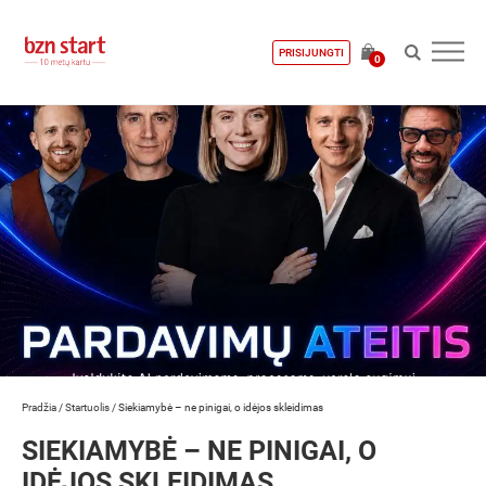
PRISIJUNGTI
0
Pradžia
/
Startuolis
/
Siekiamybė – ne pinigai, o idėjos skleidimas
SIEKIAMYBĖ – NE PINIGAI, O
IDĖJOS SKLEIDIMAS