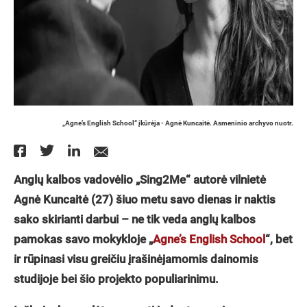
„Agne’s English School“ įkūrėja - Agnė Kuncaitė. Asmeninio archyvo nuotr.
Anglų kalbos vadovėlio „Sing2Me“ autorė vilnietė
Agnė Kuncaitė (27) šiuo metu savo dienas ir naktis
sako skirianti darbui – ne tik veda anglų kalbos
pamokas savo mokykloje „
Agne’s English School
“, bet
ir rūpinasi visu greičiu įrašinėjamomis dainomis
studijoje bei šio projekto populiarinimu.