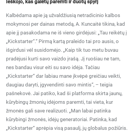
Ieškojo, kas galėtų paremti ir duotų spyrį
Kalbėdama apie ją užvaldžiusią netradicinio kalbos
mokymosi per dainas metodą, A. Kuncaitė tikina, kad
apie jį pasakodama ne iš vieno girdėjusi: „Tau reikėtų į
„Kickstarter“.“ Pirmą kartą praleido tai pro ausis, o
išgirdusi vėl susidomėjo. „Kaip tik tuo metu buvau
pradėjusi kurti savo vaizdo įrašą. Jį ruošiau ne tam,
nes bandau visur eiti su savo idėja. Tačiau
„Kickstarter“ dar labiau mane įkvėpė greičiau veikti,
daugiau daryti, įgyvendinti savo mintis“, – teigia
pašnekovė. Jai patiko, kad ši platforma skirta jaunų,
kūrybingų žmonių idėjoms paremti, tai vieta, kur
žmonės gali save realizuoti. „Man labai patinka
kūrybingi žmonės, idėjų generatoriai. Patinka, kad
„Kickstarter“ aprėpia visą pasaulį, jų globalus požiūris.