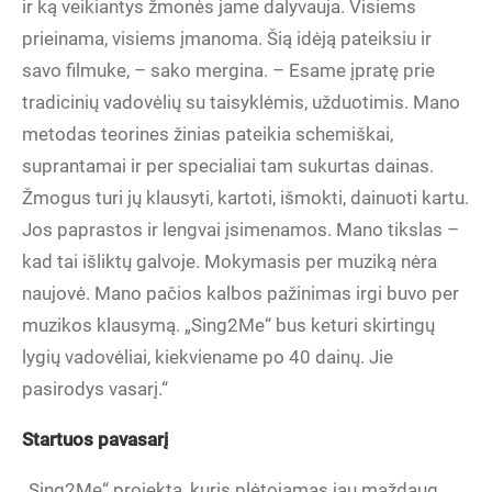
ir ką veikiantys žmonės jame dalyvauja. Visiems
prieinama, visiems įmanoma. Šią idėją pateiksiu ir
savo filmuke, – sako mergina. – Esame įpratę prie
tradicinių vadovėlių su taisyklėmis, užduotimis. Mano
metodas teorines žinias pateikia schemiškai,
suprantamai ir per specialiai tam sukurtas dainas.
Žmogus turi jų klausyti, kartoti, išmokti, dainuoti kartu.
Jos paprastos ir lengvai įsimenamos. Mano tikslas –
kad tai išliktų galvoje. Mokymasis per muziką nėra
naujovė. Mano pačios kalbos pažinimas irgi buvo per
muzikos klausymą. „Sing2Me“ bus keturi skirtingų
lygių vadovėliai, kiekviename po 40 dainų. Jie
pasirodys vasarį.“
Startuos pavasarį
„Sing2Me“ projektą, kuris plėtojamas jau maždaug