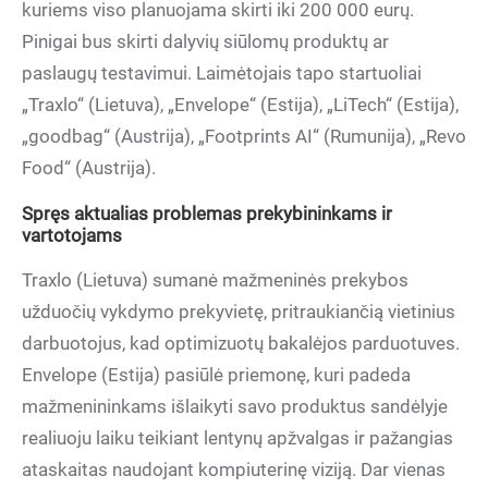
kuriems viso planuojama skirti iki 200 000 eurų.
Pinigai bus skirti dalyvių siūlomų produktų ar
paslaugų testavimui. Laimėtojais tapo startuoliai
„Traxlo“ (Lietuva), „Envelope“ (Estija), „LiTech“ (Estija),
„goodbag“ (Austrija), „Footprints AI“ (Rumunija), „Revo
Food“ (Austrija).
Spręs aktualias problemas prekybininkams ir
vartotojams
Traxlo (Lietuva) sumanė mažmeninės prekybos
užduočių vykdymo prekyvietę, pritraukiančią vietinius
darbuotojus, kad optimizuotų bakalėjos parduotuves.
Envelope (Estija) pasiūlė priemonę, kuri padeda
mažmenininkams išlaikyti savo produktus sandėlyje
realiuoju laiku teikiant lentynų apžvalgas ir pažangias
ataskaitas naudojant kompiuterinę viziją. Dar vienas