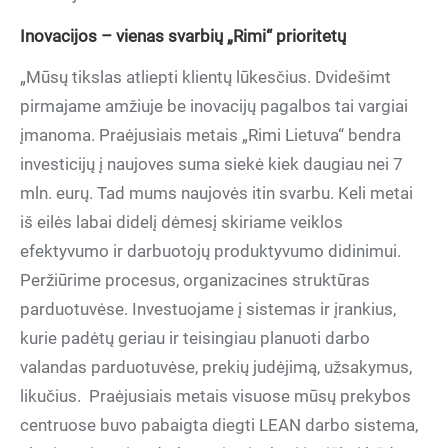
Inovacijos – vienas svarbių „Rimi“ prioritetų
„Mūsų tikslas atliepti klientų lūkesčius. Dvidešimt
pirmajame amžiuje be inovacijų pagalbos tai vargiai
įmanoma. Praėjusiais metais „Rimi Lietuva“ bendra
investicijų į naujoves suma siekė kiek daugiau nei 7
mln. eurų. Tad mums naujovės itin svarbu. Keli metai
iš eilės labai didelį dėmesį skiriame veiklos
efektyvumo ir darbuotojų produktyvumo didinimui.
Peržiūrime procesus, organizacines struktūras
parduotuvėse. Investuojame į sistemas ir įrankius,
kurie padėtų geriau ir teisingiau planuoti darbo
valandas parduotuvėse, prekių judėjimą, užsakymus,
likučius. Praėjusiais metais visuose mūsų prekybos
centruose buvo pabaigta diegti LEAN darbo sistema,