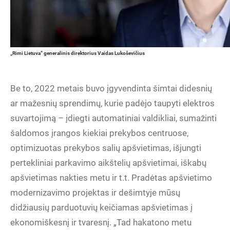
„Rimi Lietuva“ generalinis direktorius Vaidas Lukoševičius
Be to, 2022 metais buvo įgyvendinta šimtai didesnių
ar mažesnių sprendimų, kurie padėjo taupyti elektros
suvartojimą – įdiegti automatiniai valdikliai, sumažinti
šaldomos įrangos kiekiai prekybos centruose,
optimizuotas prekybos salių apšvietimas, išjungti
pertekliniai parkavimo aikštelių apšvietimai, iškabų
apšvietimas nakties metu ir t.t. Pradėtas apšvietimo
modernizavimo projektas ir dešimtyje mūsų
didžiausių parduotuvių keičiamas apšvietimas į
ekonomiškesnį ir tvaresnį. „Tad hakatono metu