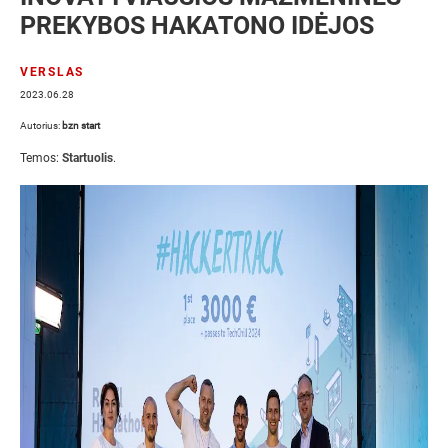
PREKYBOS HAKATONO IDĖJOS
VERSLAS
2023.06.28
Autorius:
bzn start
Temos:
Startuolis
.