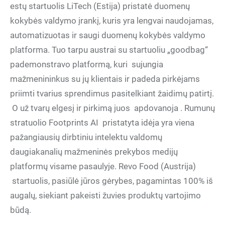
estų startuolis LiTech (Estija) pristatė duomenų
kokybės valdymo įrankį, kuris yra lengvai naudojamas,
automatizuotas ir saugi duomenų kokybės valdymo
platforma. Tuo tarpu austrai su startuoliu „goodbag“
pademonstravo platformą, kuri sujungia
mažmenininkus su jų klientais ir padeda pirkėjams
priimti tvarius sprendimus pasitelkiant žaidimų patirtį.
O už tvarų elgesį ir pirkimą juos apdovanoja . Rumunų
stratuolio Footprints AI pristatyta idėja yra viena
pažangiausių dirbtiniu intelektu valdomų
daugiakanalių mažmeninės prekybos medijų
platformų visame pasaulyje. Revo Food (Austrija)
startuolis, pasiūlė jūros gėrybes, pagamintas 100% iš
augalų, siekiant pakeisti žuvies produktų vartojimo
būdą.