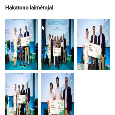
Hakatono laimėtojai