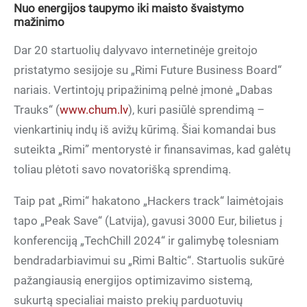
Nuo energijos taupymo iki maisto švaistymo
mažinimo
Dar 20 startuolių dalyvavo internetinėje greitojo
pristatymo sesijoje su „Rimi Future Business Board“
nariais. Vertintojų pripažinimą pelnė įmonė „Dabas
Trauks“ (
www.chum.lv
), kuri pasiūlė sprendimą –
vienkartinių indų iš avižų kūrimą. Šiai komandai bus
suteikta „Rimi” mentorystė ir finansavimas, kad galėtų
toliau plėtoti savo novatorišką sprendimą.
Taip pat „Rimi“ hakatono „Hackers track“ laimėtojais
tapo „Peak Save“ (Latvija), gavusi 3000 Eur, bilietus į
konferenciją „TechChill 2024“ ir galimybę tolesniam
bendradarbiavimui su „Rimi Baltic“. Startuolis sukūrė
pažangiausią energijos optimizavimo sistemą,
sukurtą specialiai maisto prekių parduotuvių