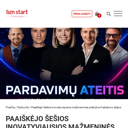
PRISIJUNGTI
0
Pradžia
/
Startuolis
/
Paaiškėjo šešios inovatyviausios mažmeninės prekybos hakatono idėjos
PAAIŠKĖJO ŠEŠIOS
INOVATYVIAUSIOS MAŽMENINĖS