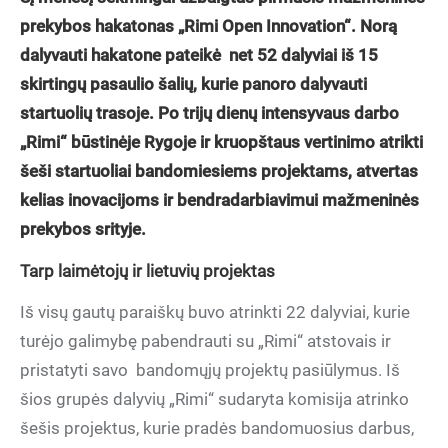
prekybos hakatonas „Rimi Open Innovation“. Norą
dalyvauti hakatone pateikė net 52 dalyviai iš 15
skirtingų pasaulio šalių, kurie panoro dalyvauti
startuolių trasoje. Po trijų dienų intensyvaus darbo
„Rimi“ būstinėje Rygoje ir kruopštaus vertinimo atrikti
šeši startuoliai bandomiesiems projektams, atvertas
kelias inovacijoms ir bendradarbiavimui mažmeninės
prekybos srityje.
Tarp laimėtojų ir lietuvių projektas
Iš visų gautų paraiškų buvo atrinkti 22 dalyviai, kurie
turėjo galimybę pabendrauti su „Rimi“ atstovais ir
pristatyti savo bandomųjų projektų pasiūlymus. Iš
šios grupės dalyvių „Rimi“ sudaryta komisija atrinko
šešis projektus, kurie pradės bandomuosius darbus,