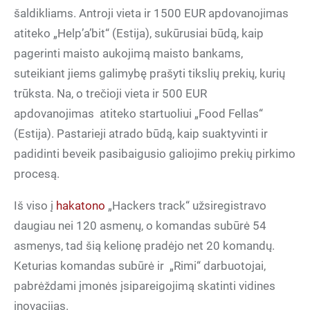
šaldikliams. Antroji vieta ir 1500 EUR apdovanojimas
atiteko „Help’a’bit“ (Estija), sukūrusiai būdą, kaip
pagerinti maisto aukojimą maisto bankams,
suteikiant jiems galimybę prašyti tikslių prekių, kurių
trūksta. Na, o trečioji vieta ir 500 EUR
apdovanojimas atiteko startuoliui „Food Fellas“
(Estija). Pastarieji atrado būdą, kaip suaktyvinti ir
padidinti beveik pasibaigusio galiojimo prekių pirkimo
procesą.
Iš viso į
hakatono
„Hackers track“ užsiregistravo
daugiau nei 120 asmenų, o komandas subūrė 54
asmenys, tad šią kelionę pradėjo net 20 komandų.
Keturias komandas subūrė ir „Rimi“ darbuotojai,
pabrėždami įmonės įsipareigojimą skatinti vidines
inovacijas.