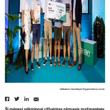
Hakatono laimėtojai Organizatorių nuotr.
Šį mėnesį sėkmingai užbaigtas pirmasis mažmeninės