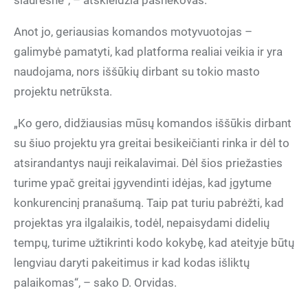
siauresnė“, – atskleidžia pašnekovas.
Anot jo, geriausias komandos motyvuotojas –
galimybė pamatyti, kad platforma realiai veikia ir yra
naudojama, nors iššūkių dirbant su tokio masto
projektu netrūksta.
„Ko gero, didžiausias mūsų komandos iššūkis dirbant
su šiuo projektu yra greitai besikeičianti rinka ir dėl to
atsirandantys nauji reikalavimai. Dėl šios priežasties
turime ypač greitai įgyvendinti idėjas, kad įgytume
konkurencinį pranašumą. Taip pat turiu pabrėžti, kad
projektas yra ilgalaikis, todėl, nepaisydami didelių
tempų, turime užtikrinti kodo kokybę, kad ateityje būtų
lengviau daryti pakeitimus ir kad kodas išliktų
palaikomas“, – sako D. Orvidas.