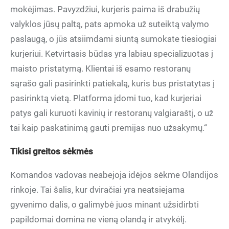
mokėjimas. Pavyzdžiui, kurjeris paima iš drabužių
valyklos jūsų paltą, pats apmoka už suteiktą valymo
paslaugą, o jūs atsiimdami siuntą sumokate tiesiogiai
kurjeriui. Ketvirtasis būdas yra labiau specializuotas į
maisto pristatymą. Klientai iš esamo restoranų
sąrašo gali pasirinkti patiekalą, kuris bus pristatytas į
pasirinktą vietą. Platforma įdomi tuo, kad kurjeriai
patys gali kuruoti kavinių ir restoranų valgiaraštį, o už
tai kaip paskatinimą gauti premijas nuo užsakymų.“
Tikisi greitos sėkmės
Komandos vadovas neabejoja idėjos sėkme Olandijos
rinkoje. Tai šalis, kur dviračiai yra neatsiejama
gyvenimo dalis, o galimybė juos minant užsidirbti
papildomai domina ne vieną olandą ir atvykėlį.