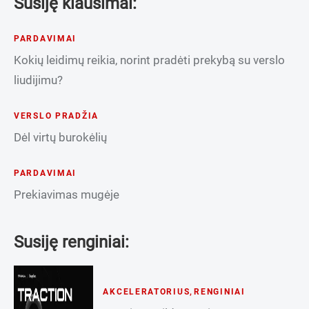
Susiję klausimai:
PARDAVIMAI
Kokių leidimų reikia, norint pradėti prekybą su verslo
liudijimu?
VERSLO PRADŽIA
Dėl virtų burokėlių
PARDAVIMAI
Prekiavimas mugėje
Susiję renginiai:
AKCELERATORIUS
,
RENGINIAI