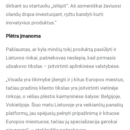
dirbant su startuoliu „ishipit“. Aš asmeniškai žaviuosi
olandų drąsa investuojant, ryžtu bandyti kurti
inovatyvius produktus.“
Plėtra įmanoma
Paklaustas, ar kyla minčių tokį produktą pasiūlyti ir
Lietuvos rinkai, pašnekovas neslepia, kad pirmasis
užsakovo tikslas – įsitvirtinti aplinkinėse valstybėse.
„Visada yra tikimybė įžengti ir į kitus Europos miestus,
tačiau pradinis kliento tikslas yra įsitvirtinti vietinėje
rinkoje, o vėliau plėstis kaimyninėse šalyse: Belgijoje,
Vokietijoje. Šiuo metu Lietuvoje yra veikiančių panašių
platformų, jau spėjusių pelnyti pripažinimą ir kituose
Europos miestuose, tačiau jų specializacija gerokai