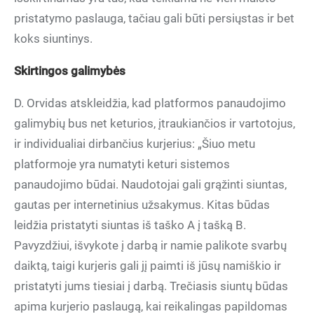
pristatymo paslauga, tačiau gali būti persiųstas ir bet
koks siuntinys.
Skirtingos galimybės
D. Orvidas atskleidžia, kad platformos panaudojimo
galimybių bus net keturios, įtraukiančios ir vartotojus,
ir individualiai dirbančius kurjerius: „Šiuo metu
platformoje yra numatyti keturi sistemos
panaudojimo būdai. Naudotojai gali grąžinti siuntas,
gautas per internetinius užsakymus. Kitas būdas
leidžia pristatyti siuntas iš taško A į tašką B.
Pavyzdžiui, išvykote į darbą ir namie palikote svarbų
daiktą, taigi kurjeris gali jį paimti iš jūsų namiškio ir
pristatyti jums tiesiai į darbą. Trečiasis siuntų būdas
apima kurjerio paslaugą, kai reikalingas papildomas