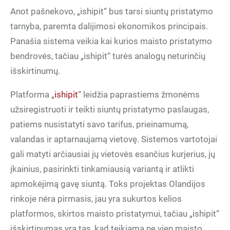
Anot pašnekovo, „ishipit“ bus tarsi siuntų pristatymo
tarnyba, paremta dalijimosi ekonomikos principais.
Panašia sistema veikia kai kurios maisto pristatymo
bendrovės, tačiau „ishipit“ turės analogų neturinčių
išskirtinumų.
Platforma „
ishipit
“ leidžia paprastiems žmonėms
užsiregistruoti ir teikti siuntų pristatymo paslaugas,
patiems nusistatyti savo tarifus, prieinamumą,
valandas ir aptarnaujamą vietovę. Sistemos vartotojai
gali matyti arčiausiai jų vietovės esančius kurjerius, jų
įkainius, pasirinkti tinkamiausią variantą ir atlikti
apmokėjimą gavę siuntą. Toks projektas Olandijos
rinkoje nėra pirmasis, jau yra sukurtos kelios
platformos, skirtos maisto pristatymui, tačiau „ishipit“
išskirtinumas yra tas, kad teikiama ne vien maisto