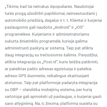
„Tikime, kad tai netrukus išpopuliarės. Naudotojai
turės progą užsidirbti papildomai, neinvestuodami į
automobilio priežiūrą, degalus ir t. t. Klientai ir kurjeriai
paslaugomis gali naudotis „Android“ ir „iOS“
programėlėse. Kurjeriams ir administratoriams
sukurta žiniatinklio programėlė, kurioje galima
administruoti paskyrą ar sistemą. Taip pat atlikta
daug integracijų su trečiosiomis šalimis. Pavyzdžiui,
atlikta integracija su „Post.nl“, kuris leidžia patikrinti,
ar pateiktas pašto adresas egzistuoja ir pateikia
adreso GPS duomenis, reikalingus skaičiuojant
atstumus. Taip pat platformoje padaryta integracija
su OBP – olandiška mokėjimų sistema, per kurią
vartotojai gali apmokėti už paslaugas, o kurjeriai gauti
savo atlyginimą. Na, ir, žinoma, platforma susieta su