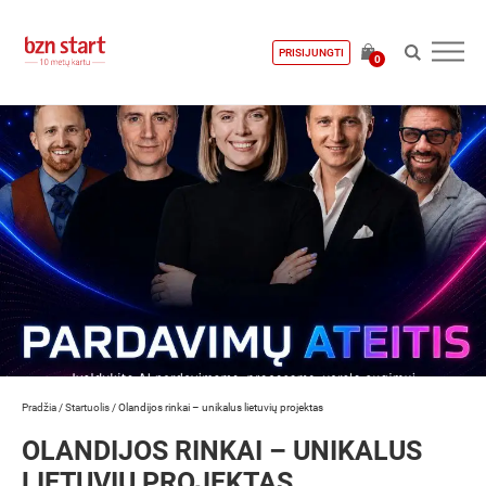
PRISIJUNGTI
0
Pradžia
/
Startuolis
/
Olandijos rinkai – unikalus lietuvių projektas
OLANDIJOS RINKAI – UNIKALUS
LIETUVIŲ PROJEKTAS