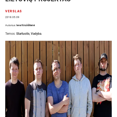
VERSLAS
2018.05.09
Autorius:
Ieva Kniukštienė
Temos:
Startuolis
,
Vadyba
.