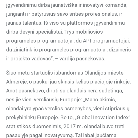
įgyvendinimu dirba jaunatviška ir inovatyvi komanda,
jungianti ir patyrusius savo srities profesionalus, ir
jaunus talentus. Iš viso su platformos įgyvendinimu
dirba devyni specialistai. Trys mobiliosios
programėlės programuotojai, du API programuotojai,
du žiniatinklio programėlės programuotojai, dizaineris
ir projekto vadovas“, – vardija pašnekovas.
Šiuo metu startuolis išbandomas Olandijos mieste
Almerėje, o paskui jau skinsis kelius plačiojoje rinkoje.
Anot pašnekovo, dirbti su olandais nėra sudėtinga,
nes jie vieni versliausių Europoje: „Mano akimis,
olandai yra ypač verslios asmenybės, vieni stipriausių
prekybininkų Europoje. Be to, „Global Inovation Index“
statistikos duomenimis, 2017 m. olandai buvo treti
pasaulyje pagal inovatyvumą. Tai labai jaučiama