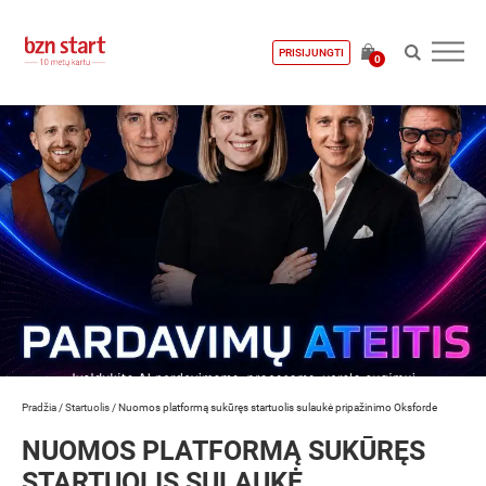
PRISIJUNGTI
0
Pradžia
/
Startuolis
/
Nuomos platformą sukūręs startuolis sulaukė pripažinimo Oksforde
NUOMOS PLATFORMĄ SUKŪRĘS
STARTUOLIS SULAUKĖ