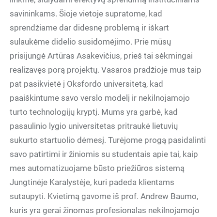
savininkams. Šioje vietoje supratome, kad
sprendžiame dar didesnę problemą ir iškart
sulaukėme didelio susidomėjimo. Prie mūsų
prisijungė Artūras Asakevičius, prieš tai sėkmingai
realizavęs porą projektų. Vasaros pradžioje mus taip
pat pasikvietė į Oksfordo universitetą, kad
paaiškintume savo verslo modelį ir nekilnojamojo
turto technologijų kryptį. Mums yra garbė, kad
pasaulinio lygio universitetas pritraukė lietuvių
sukurto startuolio dėmesį. Turėjome progą pasidalinti
savo patirtimi ir žiniomis su studentais apie tai, kaip
mes automatizuojame būsto priežiūros sistemą
Jungtinėje Karalystėje, kuri padeda klientams
sutaupyti. Kvietimą gavome iš prof. Andrew Baumo,
kuris yra gerai žinomas profesionalas nekilnojamojo