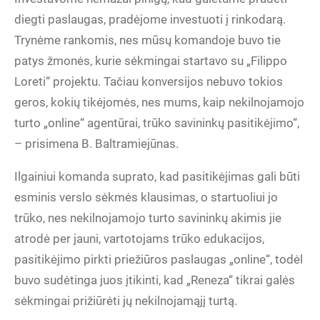
diegti paslaugas, pradėjome investuoti į rinkodarą.
Trynėme rankomis, nes mūsų komandoje buvo tie
patys žmonės, kurie sėkmingai startavo su „Filippo
Loreti“ projektu. Tačiau konversijos nebuvo tokios
geros, kokių tikėjomės, nes mums, kaip nekilnojamojo
turto „online“ agentūrai, trūko savininkų pasitikėjimo“,
– prisimena B. Baltramiejūnas.
Ilgainiui komanda suprato, kad pasitikėjimas gali būti
esminis verslo sėkmės klausimas, o startuoliui jo
trūko, nes nekilnojamojo turto savininkų akimis jie
atrodė per jauni, vartotojams trūko edukacijos,
pasitikėjimo pirkti priežiūros paslaugas „online“, todėl
buvo sudėtinga juos įtikinti, kad „Reneza“ tikrai galės
sėkmingai prižiūrėti jų nekilnojamąjį turtą.