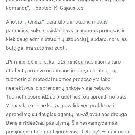
komandą“, – pastebi K. Gajauskas.
Anot jo, „Reneza“ idėja kilo dar studijų metais,
pamačius, koks susiskaldęs yra nuomos procesas ir
kiek daug administracinių užduočių jį sudaro, nors jas
būtų galima automatizuoti.
„Pirminė idėja kilo, kai, užsiminėdamas nuoma tarp
studentų su savo ankstesne įmone, supratau, jog
tuometiniai metodai nuomos procese yra labai
neefektyvūs, o sprendimų rinkoje visai nebuvo.
Tuomet nusprendžiau pradėti ieškoti sprendimo pats.
Vienas lauke – ne karys: pavalidavęs problemą ir
sprendimą su daugiau agentų, nuvažiavau pas draugą
Beną ir išdėsčiau pasiūlymą. Šis nesvarstydamas
prisijungė ir taip pradėjome savo kelionę“, – prisimena