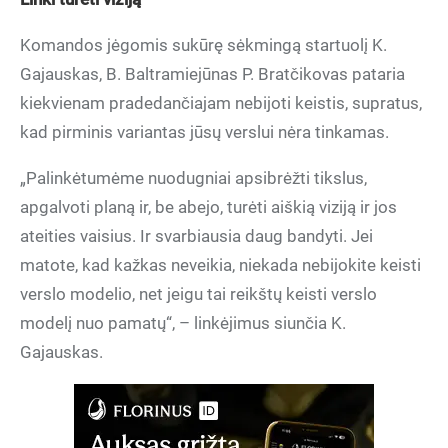
Komandos jėgomis sukūrę sėkmingą startuolį K.
Gajauskas, B. Baltramiejūnas P. Bratčikovas pataria
kiekvienam pradedančiajam nebijoti keistis, supratus,
kad pirminis variantas jūsų verslui nėra tinkamas.
„Palinkėtumėme nuodugniai apsibrėžti tikslus,
apgalvoti planą ir, be abejo, turėti aiškią viziją ir jos
ateities vaisius. Ir svarbiausia daug bandyti. Jei
matote, kad kažkas neveikia, niekada nebijokite keisti
verslo modelio, net jeigu tai reikštų keisti verslo
modelį nuo pamatų“, – linkėjimus siunčia K.
Gajauskas.