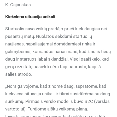
K. Gajauskas.
Kiekviena situacija unikali
Startuolis savo veiklą pradėjo prieš kiek daugiau nei
pusantrų metų. Nuolatos sekdami startuolių
naujienas, nepaliaujamai domėdamiesi rinka ir
galimybėmis, komandos nariai manė, kad žino iš tiesų
daug ir startuos labai sklandžiai. Visgi paaiškėjo, kad
gerų rezultatų pasiekti nėra taip paprasta, kaip iš
šalies atrodo.
„Nors galvojome, kad žinome daug, supratome, kad
kiekviena situacija unikali ir tikrai susidūrėme su daug
sunkumų. Pirmasis verslo modelis buvo B2C (verslas
vartotojui). Turėjome aiškų veiksmų planą.
Investavome nemažai pinigų, kad galėtume pradėti