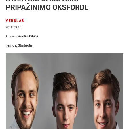
PRIPAŽINIMO OKSFORDE
VERSLAS
2019.09.16
Autorius:
ieva Kniukštienė
Temos:
Startuolis
.