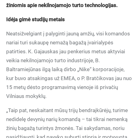
žiniomis apie nekilnojamojo turto technologijas.
Idėja gimė studijų metais
Neatsižvelgiant į palyginti jauną amžių, visi komandos
nariai turi sukaupę nemažą bagažą įvairialypės
patirties. K. Gajauskas jau penkerius metus aktyviai
veikia nekilnojamojo turto industrijoje, B.
Baltramiejūnas ilgą laiką dirbo „Nike“ korporacijoje,
kur buvo atsakingas už EMEA, o P. Bratčikovas jau nuo
15 metų dėsto programavimą vienoje iš privačių
Vilniaus mokyklų.
„Taip pat, neskaitant mūsų trijų bendraįkūrėjų, turime
nedidelę devynių narių komandą – tai tikrai nemenką
žinių bagažą turintys žmonės. Tai sakydamas, noriu
pasidžiaugti, kad pavyko suburti stiprią ir motyvuotą