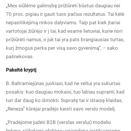
„Mes siūlėme galimybę prižiūrėti būstus daugiau nei
70 proc. pigiau ir gauti tuos pačius rezultatus. Tai kėlė
nepasitikėjimą rinkos dalyviams. Taip pat kiek įtariai
vartotojai žiūrėjo ir į tai, kad esame lietuviai, kurie nori
prižiūrėti namus, o juk tai yra pats brangiausias turtas,
kurį žmogus perka per visą savo gyvenimą“, – sako
pašnekovas.
Pakeitė kryptį
B. Baltramiejūnas juokiasi, kad ne veltui yra sukurtas
posakis: kuo daugiau mokaisi, tuo labiau supranti, kad
turi dar daug ko išmokti. Supratę tai ir ištaisę klaidas,
„Reneza“ kūrėjai pradėjo keisti savo verslo modelį.
„Pradėjome judėti B2B (verslas verslui) modelio
linkme, siūlydami efektyvų sprendimą instituciniams