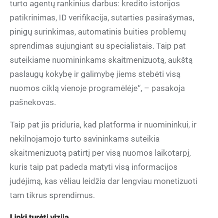
turto agentų rankinius darbus: kredito istorijos
patikrinimas, ID verifikacija, sutarties pasirašymas,
pinigų surinkimas, automatinis buities problemų
sprendimas sujungiant su specialistais. Taip pat
suteikiame nuomininkams skaitmenizuotą, aukštą
paslaugų kokybę ir galimybę jiems stebėti visą
nuomos ciklą vienoje programėlėje“, – pasakoja
pašnekovas.
Taip pat jis priduria, kad platforma ir nuomininkui, ir
nekilnojamojo turto savininkams suteikia
skaitmenizuotą patirtį per visą nuomos laikotarpį,
kuris taip pat padeda matyti visą informacijos
judėjimą, kas vėliau leidžia dar lengviau monetizuoti
tam tikrus sprendimus.
Linki turėti viziją