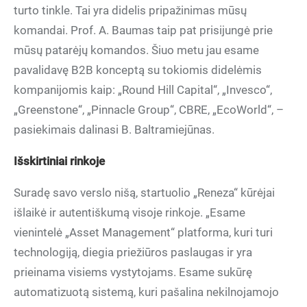
turto tinkle. Tai yra didelis pripažinimas mūsų
komandai. Prof. A. Baumas taip pat prisijungė prie
mūsų patarėjų komandos. Šiuo metu jau esame
pavalidavę B2B konceptą su tokiomis didelėmis
kompanijomis kaip: „Round Hill Capital“, „Invesco“,
„Greenstone“, „Pinnacle Group“, CBRE, „EcoWorld“, –
pasiekimais dalinasi B. Baltramiejūnas.
Išskirtiniai rinkoje
Suradę savo verslo nišą, startuolio „Reneza“ kūrėjai
išlaikė ir autentiškumą visoje rinkoje. „Esame
vienintelė „Asset Management“ platforma, kuri turi
technologiją, diegia priežiūros paslaugas ir yra
prieinama visiems vystytojams. Esame sukūrę
automatizuotą sistemą, kuri pašalina nekilnojamojo