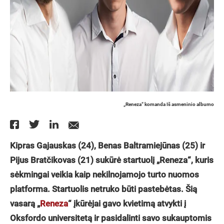
„Reneza“ komanda Iš asmeninio albumo
Kipras Gajauskas (24), Benas Baltramiejūnas (25) ir
Pijus Bratčikovas (21) sukūrė startuolį „Reneza“, kuris
sėkmingai veikia kaip nekilnojamojo turto nuomos
platforma. Startuolis netruko būti pastebėtas. Šią
vasarą „
Reneza
“ įkūrėjai gavo kvietimą atvykti į
Oksfordo universitetą ir pasidalinti savo sukauptomis