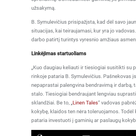
užsakymą.
B. Symulevičius prisipažįsta, kad dėl savo jau
situacijas, kai teiraujamasi, kur yra jo vadov
darbo patirtį turintys vyresnio amžiaus asmen
Linkėjimas startuoliams
„Kuo daugiau keliauti ir tiesiogiai susitikti su
rinkoje pataria B. Symulevičius. Pašnekovas į
nepaprastai palengvina bendravimą ir darbą, 
stalo. Tiesiogiai bendraujant lengviau suprasti 
sklandžiai. Be to, „
Linen Tales
“ vadovas pabrėži
kokybę, klaidos ten nėra toleruojamos. Todėl k
pataria investuoti į gaminių ar paslaugų kokyb