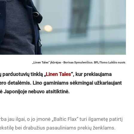
„Linen Tales“ įkūrėjas - Borisas Symulevičius. BFL/Tomo Lukšio nuotr.
ų parduotuvių tinklą „
Linen Tales
“, kur prekiaujama
jero detalėmis. Lino gaminiams sėkmingai užkariaujant
ė Japonijoje nebuvo atsitiktinė.
ba jau ilgai, o jo įmonė „Baltic Flax“ turi ilgametę patirtį
tekstilę bei drabužius pasauliniams prekių ženklams.