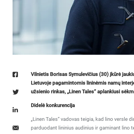
Vilnietis Borisas Symulevičius (30) įkūrė jauki
Lietuvoje pagamintomis lininėmis namų inter
užsienio rinkas, „Linen Tales“ aplankiusi sėkm
Didelė konkurencija
„Linen Tales“ vadovas teigia, kad lino versle dir
parduodant lininius audinius ir gaminant lino 