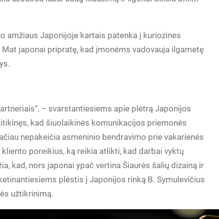
no amžiaus Japonijoje kartais patenka į kuriozines
as. Mat japonai pripratę, kad įmonėms vadovauja ilgametę
ys.
 partneriais“, – svarstantiesiems apie plėtrą Japonijos
sitikinęs, kad šiuolaikinės komunikacijos priemonės
tačiau nepakeičia asmeninio bendravimo prie vakarienės
kliento poreikius, ką reikia atlikti, kad darbai vyktų
a, kad, nors japonai ypač vertina Šiaurės šalių dizainą ir
etinantiesiems plėstis į Japonijos rinką B. Symulevičius
ės užtikrinimą.