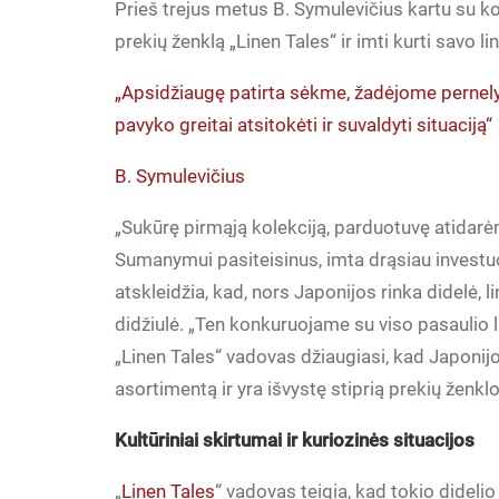
Prieš trejus metus B. Symulevičius kartu su 
prekių ženklą „Linen Tales“ ir imti kurti savo li
„Apsidžiaugę patirta sėkme, žadėjome pernely
pavyko greitai atsitokėti ir suvaldyti situaciją“
B. Symulevičius
„Sukūrę pirmąją kolekciją, parduotuvę atida
Sumanymui pasiteisinus, imta drąsiau investuo
atskleidžia, kad, nors Japonijos rinka didelė, l
didžiulė. „Ten konkuruojame su viso pasaulio l
„Linen Tales“ vadovas džiaugiasi, kad Japonijoj
asortimentą ir yra išvystę stiprią prekių ženkl
Kultūriniai skirtumai ir kuriozinės situacijos
„
Linen Tales
“ vadovas teigia, kad tokio didel