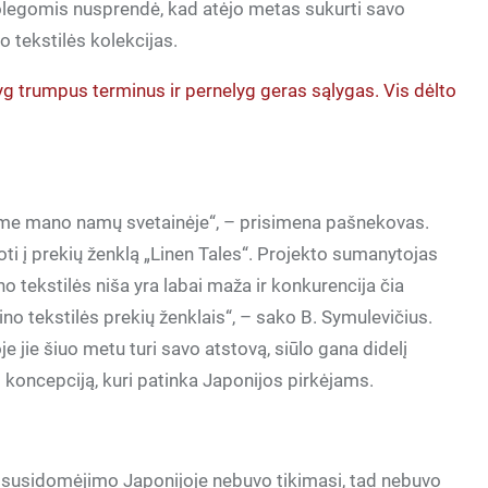
kolegomis nusprendė, kad atėjo metas sukurti savo
no tekstilės kolekcijas.
g trumpus terminus ir pernelyg geras sąlygas. Vis dėlto
rėme mano namų svetainėje“, – prisimena pašnekovas.
ti į prekių ženklą „Linen Tales“. Projekto sumanytojas
ino tekstilės niša yra labai maža ir konkurencija čia
ino tekstilės prekių ženklais“, – sako B. Symulevičius.
e jie šiuo metu turi savo atstovą, siūlo gana didelį
o koncepciją, kuri patinka Japonijos pirkėjams.
io susidomėjimo Japonijoje nebuvo tikimasi, tad nebuvo