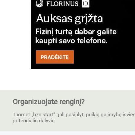
Organizuojate renginį?
Tuomet „bzn start” gali pasiūlyti puikią galimybę išvieši
potencialių dalyvių.