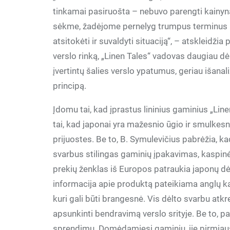
tinkamai pasiruošta – nebuvo parengti kainynai
sėkme, žadėjome pernelyg trumpus terminus ir
atsitokėti ir suvaldyti situaciją“, – atskleidži
verslo rinką, „Linen Tales“ vadovas daugiau dėm
įvertintų šalies verslo ypatumus, geriau išana
principą.
Įdomu tai, kad įprastus lininius gaminius „Linen
tai, kad japonai yra mažesnio ūgio ir smulkesn
prijuostes. Be to, B. Symulevičius pabrėžia, ka
svarbus stilingas gaminių įpakavimas, kaspinėli
prekių ženklas iš Europos patraukia japonų dėm
informacija apie produktą pateikiama anglų kal
kuri gali būti brangesnė. Vis dėlto svarbu atkr
apsunkinti bendravimą verslo srityje. Be to, p
sprendimų. Domėdamiesi gaminiu, jie pirmiausi