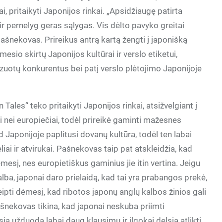
, pritaikyti Japonijos rinkai. „Apsidžiaugę patirta
 pernelyg geras sąlygas. Vis dėlto pavyko greitai
a pašnekovas. Prireikus antrą kartą žengti į japonišką
esio skirtų Japonijos kultūrai ir verslo etiketui,
lizuotų konkurentus bei patį verslo plėtojimo Japonijoje
 Tales“ teko pritaikyti Japonijos rinkai, atsižvelgiant į
i nei europiečiai, todėl prireikė gaminti mažesnes
d Japonijoje paplitusi dovanų kultūra, todėl ten labai
ai ir atvirukai. Pašnekovas taip pat atskleidžia, kad
esį, nes europietiškus gaminius jie itin vertina. Jeigu
ba, japonai daro prielaidą, kad tai yra prabangos prekė,
eipti dėmesį, kad ribotos japonų anglų kalbos žinios gali
ašnekovas tikina, kad japonai neskuba priimti
a užduoda labai daug klausimų ir ilgokai delsia atlikti