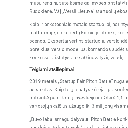
mūsų renginį, suteiksime galimybes pristatyti 
Rudokienė, VšĮ „Versli Lietuva“ startuolių eko
Kaip ir ankstesniais metais startuoliai, norint
platformoje, o ekspertų komisija atrinks, kurie
scenos. Ekspertai vertins startuolių verslo idė
poreikius, verslo modelius, komandos sudėtis.
konkurse pristatys apie 50 inovatyvių verslų.
Teigiami atsiliepimai
2019 metais „Startup Fair Pitch Battle“ nugalėt
asistentas. Kaip teigia patys kūrėjai, po konfe
pritraukė papildomų investicijų ir uždarė 1,1 m
vartotojų skaičius užaugo iki 3 milijonų visam
„Buvo labai smagu dalyvauti Pitch Battle konku
paskleidė „Eddy Travels” vardą ir Lietuvoje, ir