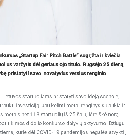
kursas „Startup Fair Pitch Battle” sugrįžta ir kviečia
olius varžytis dėl geriausiojo titulo. Rugsėjo 25 dieną,
bę pristatyti savo inovatyvius verslus renginio
Lietuvos startuoliams pristatyti savo idėją scenoje,
raukti investiciją. Jau kelinti metai renginys sulaukia ir
 metais net 118 startuolių iš 25 šalių išreiškė norą
 pat tikimės didelio konkurso dalyvių aktyvumo. Džiugu
r tiems, kurie dėl COVID-19 pandemijos negalės atvykti į