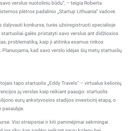
savo verslus nuotoliniu būdu“, – teigia Roberta
sistemos plėtros padalinio „Startup Lithuania“ vadovė.
ys dalyvauti konkurse, turės užsiregistruoti specialioje
 startuoliai galės pristatyti savo verslus ant didžiosios
jas, problematiką, kaip ji atitinka esamus rinkos
 Planuojama, kad savo verslo idėjas šių metų startuolių
ojais tapo startuolis „Eddy Travels“ – virtualus kelionių
rencijos jų verslas kaip reikiant paaugo: startuolis
ilijono eurų ankstyvosios stadijos investicinį etapą, o
e pasaulyje.
rse. Visi straipsniai ir kiti paminėjimai sėkmingai
 už jos ribų, kas padėjo ieškant naujų kolegų bei