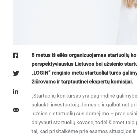
8 metus iš eilės organizuojamas startuolių kon
perspektyviausius Lietuvos bei užsienio startu
„LOGIN” renginio metu startuoliai turės galimy
žiūrovams ir tarptautinei ekspertų komisijai.
„Startuolių konkursas yra pagrindinė galimybė 
sulaukti investuotojų dėmesio ir galbūt net prit
užsienio startuolių susidomėjimo – praėjusiais
dalyvauti startuolių kovose, todėl šiemet taip
tai, kad prisitaikėme prie esamos situacijos i