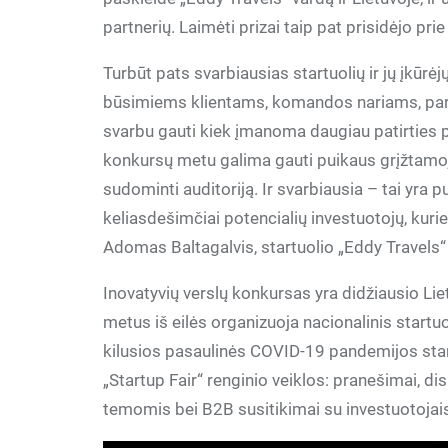
partnerių. Laimėti prizai taip pat prisidėjo pr
Turbūt pats svarbiausias startuolių ir jų įkūr
būsimiems klientams, komandos nariams, partn
svarbu gauti kiek įmanoma daugiau patirties p
konkursų metu galima gauti puikaus grįžtamojo 
sudominti auditoriją. Ir svarbiausia – tai yra pu
keliasdešimčiai potencialių investuotojų, kurie 
Adomas Baltagalvis, startuolio „Eddy Travels“
Inovatyvių verslų konkursas yra didžiausio Lietu
metus iš eilės organizuoja nacionalinis startuo
kilusios pasaulinės COVID-19 pandemijos sta
„Startup Fair“ renginio veiklos: pranešimai, d
temomis bei B2B susitikimai su investuotojais