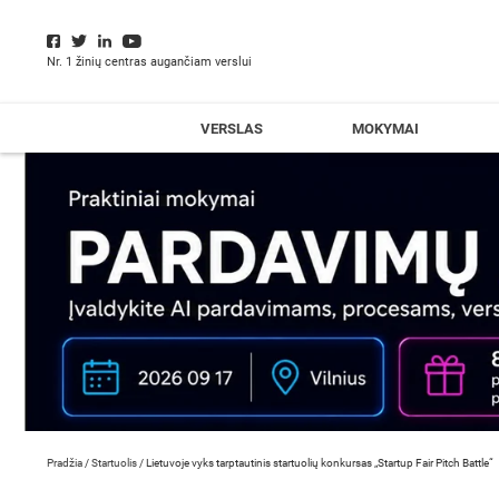
Nr. 1 žinių centras augančiam verslui
VERSLAS
MOKYMAI
Pradžia
/
Startuolis
/
Lietuvoje vyks tarptautinis startuolių konkursas „Startup Fair Pitch Battle“