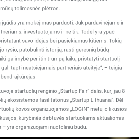
ie mūsų tolimesnės plėtros.
ėjų įgūdis yra mokėjimas parduoti. Juk pardavinėjame ir
eriams, investuotojams ir ne tik. Todėl yra ypač
ristatant savo idėjas bei pasiekiamus kitiems. Tokių
ryšio, patobulinti istoriją, rasti geresnių būdų
iki galimybė per itin trumpą laiką pristatyti startuolį
gali tapti neatsiejamais partneriais ateityje“, – teigia
 bendraįkūrėjas.
voje startuolių renginio „Startup Fair“ dalis, kurį jau 8
lių ekosistemos fasilitatorius „Startup Lithuania“. Dėl
rtuolių kovos organizuojamos „LOGIN“ metu, o likusios
iskusijos, kūrybinės dirbtuvės startuoliams aktualiomis
 – yra organizuojami nuotoliniu būdu.