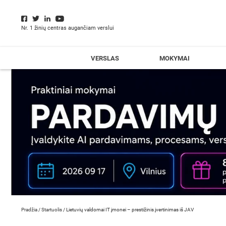
Nr. 1 žinių centras augančiam verslui
VERSLAS
MOKYMAI
Pradžia
/
Startuolis
/
Lietuvių valdomai IT įmonei – prestižinis įvertinimas iš JAV