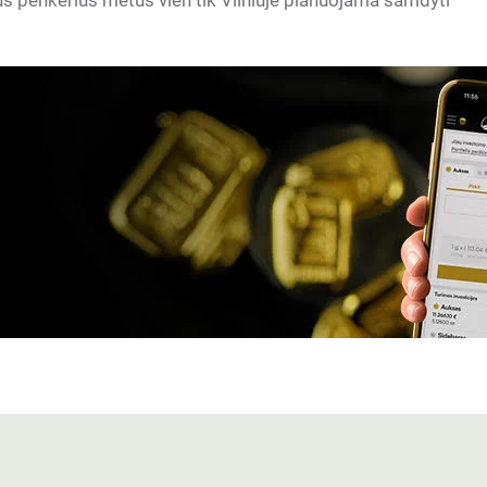
ius penkerius metus vien tik Vilniuje planuojama samdyti