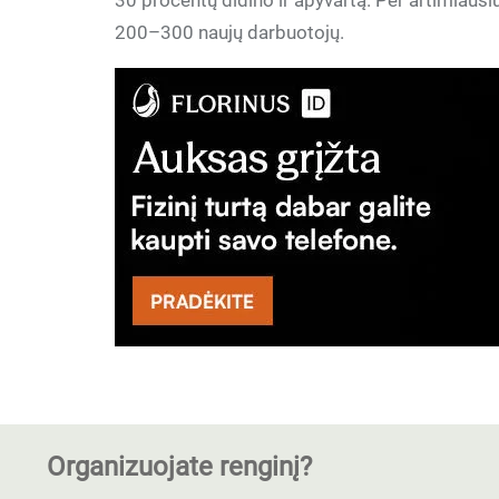
30 procentų didino ir apyvartą. Per artimiaus
200–300 naujų darbuotojų.
Organizuojate renginį?