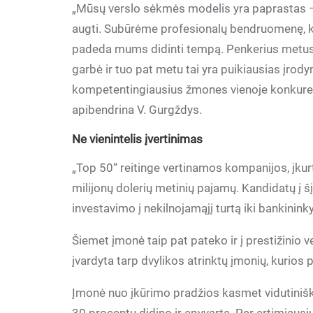
„Mūsų verslo sėkmės modelis yra paprastas –
augti. Subūrėme profesionalų bendruomenę, k
padeda mums didinti tempą. Penkerius metus i
garbė ir tuo pat metu tai yra puikiausias įrody
kompetentingiausius žmones vienoje konkurenc
apibendrina V. Gurgždys.
Ne vienintelis įvertinimas
„Top 50“ reitinge vertinamos kompanijos, įkur
milijonų dolerių metinių pajamų. Kandidatų į š
investavimo į nekilnojamąjį turtą iki bankinin
Šiemet įmonė taip pat pateko ir į prestižinio 
įvardyta tarp dvylikos atrinktų įmonių, kurios
Įmonė nuo įkūrimo pradžios kasmet vidutinišk