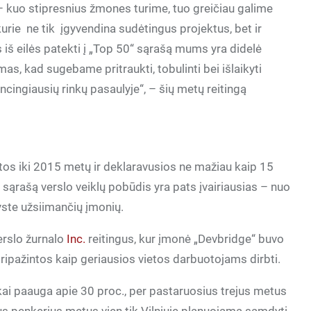
 kuo stipresnius žmones turime, tuo greičiau galime
urie
ne tik
įgyvendina sudėtingus projektus, bet ir
š eilės patekti į „Top 50“ sąrašą mums yra didelė
mas, kad sugebame pritraukti, tobulinti bei išlaikyti
ingiausių rinkų pasaulyje“, – šių metų reitingą
tos iki 2015 metų ir deklaravusios ne mažiau kaip 15
į sąrašą verslo veiklų pobūdis yra pats įvairiausias – nuo
kyste užsiimančių įmonių.
verslo žurnalo
Inc.
reitingus, kur įmonė „Devbridge“ buvo
 pripažintos kaip geriausios vietos darbuotojams dirbti.
ai paauga apie 30 proc., per pastaruosius trejus metus