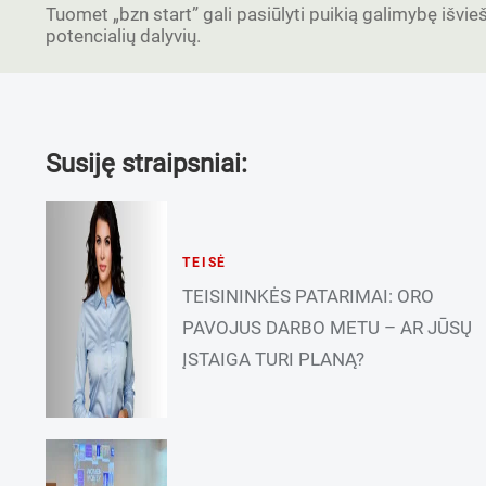
Tuomet „bzn start” gali pasiūlyti puikią galimybę išvieši
potencialių dalyvių.
Susiję straipsniai:
TEISĖ
TEISININKĖS PATARIMAI: ORO
PAVOJUS DARBO METU – AR JŪSŲ
ĮSTAIGA TURI PLANĄ?