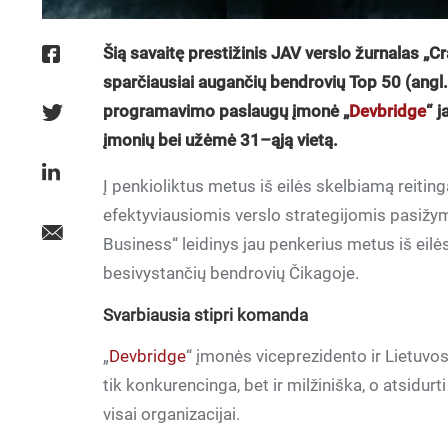
Šią savaitę prestižinis JAV verslo žurnalas „
sparčiausiai augančių bendrovių Top 50 (angl. 
programavimo paslaugų įmonė „
Devbridge
“ 
įmonių bei užėmė 31–ąją vietą.
Į penkioliktus metus iš eilės skelbiamą reitin
efektyviausiomis verslo strategijomis pasižy
Business“ leidinys jau penkerius metus iš eilės
besivystančių bendrovių Čikagoje.
Svarbiausia stipri komanda
„
Devbridge
“ įmonės viceprezidento ir Lietuvos
tik konkurencinga, bet ir milžiniška, o atsidurt
visai organizacijai.