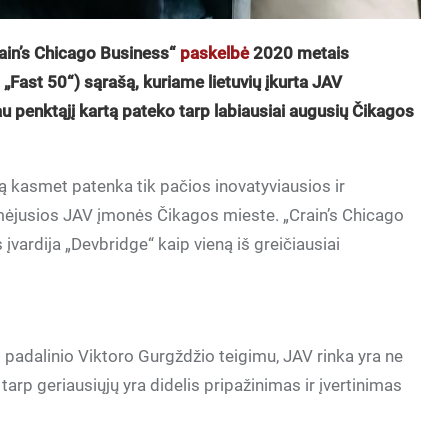
Crain’s Chicago Business“
paskelbė
2020 metais
„Fast 50“) sąrašą, kuriame lietuvių įkurta JAV
jau penktąjį kartą pateko tarp labiausiai augusių Čikagos
gą kasmet patenka tik pačios inovatyviausios ir
mėjusios JAV įmonės Čikagos mieste. „Crain’s Chicago
 įvardija „Devbridge“ kaip vieną iš greičiausiai
 padalinio Viktoro Gurgždžio teigimu, JAV rinka yra ne
i tarp geriausiųjų yra didelis pripažinimas ir įvertinimas