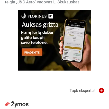
teigia „J&C Aero“ vadovas L. Skukauskas.
Tapk ekspertu!
Žymos