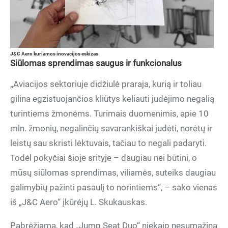
J&C Aero kuriamos inovacijos eskizas
Siūlomas sprendimas saugus ir funkcionalus
„Aviacijos sektoriuje didžiulė praraja, kurią ir toliau
gilina egzistuojančios kliūtys keliauti judėjimo negalią
turintiems žmonėms. Turimais duomenimis, apie 10
mln. žmonių, negalinčių savarankiškai judėti, norėtų ir
leistų sau skristi lėktuvais, tačiau to negali padaryti.
Todėl pokyčiai šioje srityje – daugiau nei būtini, o
mūsų siūlomas sprendimas, viliamės, suteiks daugiau
galimybių pažinti pasaulį to norintiems“, – sako vienas
iš „J&C Aero“ įkūrėjų L. Skukauskas.
Pabrėžiama, kad „Jump Seat Duo“ niekaip nesumažina