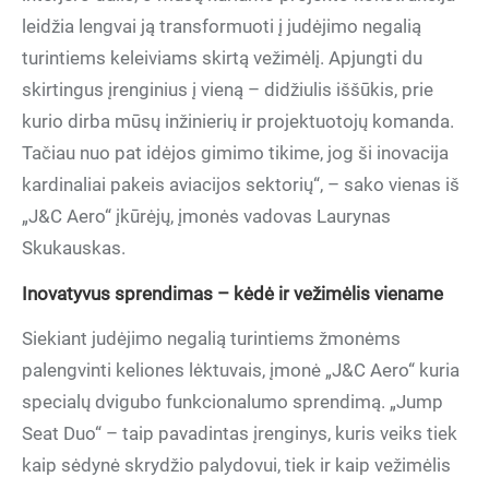
leidžia lengvai ją transformuoti į judėjimo negalią
turintiems keleiviams skirtą vežimėlį. Apjungti du
skirtingus įrenginius į vieną – didžiulis iššūkis, prie
kurio dirba mūsų inžinierių ir projektuotojų komanda.
Tačiau nuo pat idėjos gimimo tikime, jog ši inovacija
kardinaliai pakeis aviacijos sektorių“, – sako vienas iš
„J&C Aero“ įkūrėjų, įmonės vadovas Laurynas
Skukauskas.
Inovatyvus sprendimas – kėdė ir vežimėlis viename
Siekiant judėjimo negalią turintiems žmonėms
palengvinti keliones lėktuvais, įmonė „J&C Aero“ kuria
specialų dvigubo funkcionalumo sprendimą. „Jump
Seat Duo“ – taip pavadintas įrenginys, kuris veiks tiek
kaip sėdynė skrydžio palydovui, tiek ir kaip vežimėlis