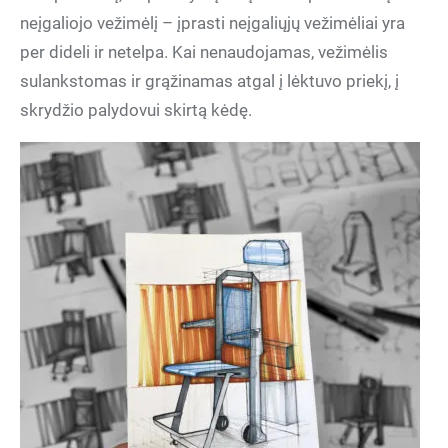
neįgaliojo vežimėlį – įprasti neįgaliųjų vežimėliai yra
per dideli ir netelpa. Kai nenaudojamas, vežimėlis
sulankstomas ir grąžinamas atgal į lėktuvo priekį, į
skrydžio palydovui skirtą kėdę.