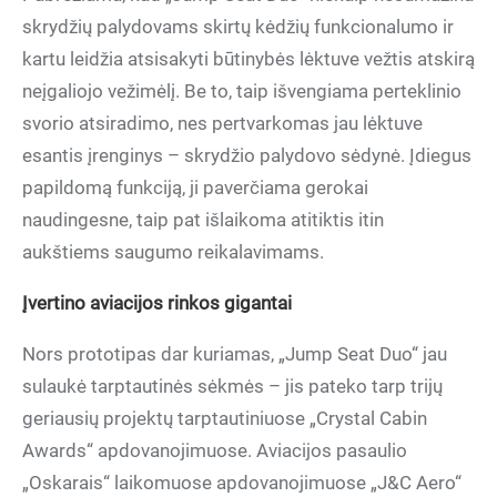
skrydžių palydovams skirtų kėdžių funkcionalumo ir
kartu leidžia atsisakyti būtinybės lėktuve vežtis atskirą
neįgaliojo vežimėlį. Be to, taip išvengiama perteklinio
svorio atsiradimo, nes pertvarkomas jau lėktuve
esantis įrenginys – skrydžio palydovo sėdynė. Įdiegus
papildomą funkciją, ji paverčiama gerokai
naudingesne, taip pat išlaikoma atitiktis itin
aukštiems saugumo reikalavimams.
Įvertino aviacijos rinkos gigantai
Nors prototipas dar kuriamas, „Jump Seat Duo“ jau
sulaukė tarptautinės sėkmės – jis pateko tarp trijų
geriausių projektų tarptautiniuose „Crystal Cabin
Awards“ apdovanojimuose. Aviacijos pasaulio
„Oskarais“ laikomuose apdovanojimuose „J&C Aero“