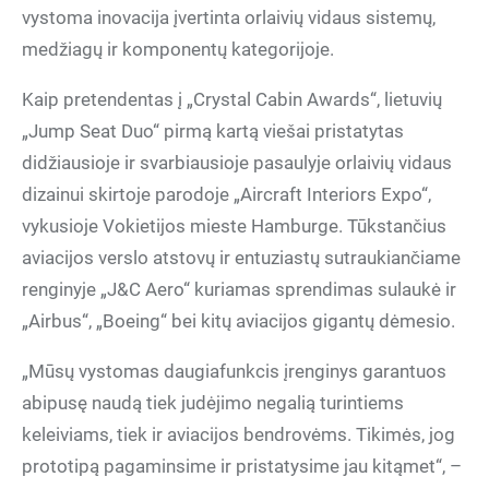
vystoma inovacija įvertinta orlaivių vidaus sistemų,
medžiagų ir komponentų kategorijoje.
Kaip pretendentas į „Crystal Cabin Awards“, lietuvių
„Jump Seat Duo“ pirmą kartą viešai pristatytas
didžiausioje ir svarbiausioje pasaulyje orlaivių vidaus
dizainui skirtoje parodoje „Aircraft Interiors Expo“,
vykusioje Vokietijos mieste Hamburge. Tūkstančius
aviacijos verslo atstovų ir entuziastų sutraukiančiame
renginyje „J&C Aero“ kuriamas sprendimas sulaukė ir
„Airbus“, „Boeing“ bei kitų aviacijos gigantų dėmesio.
„Mūsų vystomas daugiafunkcis įrenginys garantuos
abipusę naudą tiek judėjimo negalią turintiems
keleiviams, tiek ir aviacijos bendrovėms. Tikimės, jog
prototipą pagaminsime ir pristatysime jau kitąmet“, –