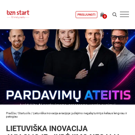
PRISIJUNGTI
0
Pradžia
/
Startuolis
/
Lietuviška inovacija aviacijoje: judėjimo negalią turintys keliaus lengviau ir
patogiau
LIETUVIŠKA INOVACIJA