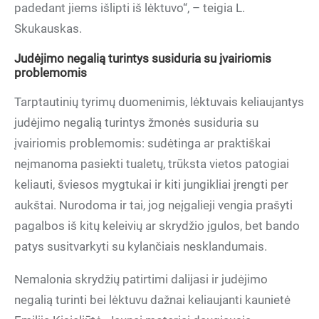
padedant jiems išlipti iš lėktuvo“, – teigia L.
Skukauskas.
Judėjimo negalią turintys susiduria su įvairiomis
problemomis
Tarptautinių tyrimų duomenimis, lėktuvais keliaujantys
judėjimo negalią turintys žmonės susiduria su
įvairiomis problemomis: sudėtinga ar praktiškai
neįmanoma pasiekti tualetų, trūksta vietos patogiai
keliauti, šviesos mygtukai ir kiti jungikliai įrengti per
aukštai. Nurodoma ir tai, jog neįgalieji vengia prašyti
pagalbos iš kitų keleivių ar skrydžio įgulos, bet bando
patys susitvarkyti su kylančiais nesklandumais.
Nemalonia skrydžių patirtimi dalijasi ir judėjimo
negalią turinti bei lėktuvu dažnai keliaujanti kaunietė