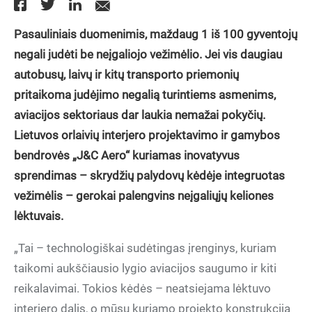
Pasauliniais duomenimis, maždaug 1 iš 100 gyventojų
negali judėti be neįgaliojo vežimėlio. Jei vis daugiau
autobusų, laivų ir kitų transporto priemonių
pritaikoma judėjimo negalią turintiems asmenims,
aviacijos sektoriaus dar laukia nemažai pokyčių.
Lietuvos orlaivių interjero projektavimo ir gamybos
bendrovės „J&C Aero“ kuriamas inovatyvus
sprendimas – skrydžių palydovų kėdėje integruotas
vežimėlis – gerokai palengvins neįgaliųjų keliones
lėktuvais.
„Tai – technologiškai sudėtingas įrenginys, kuriam
taikomi aukščiausio lygio aviacijos saugumo ir kiti
reikalavimai. Tokios kėdės – neatsiejama lėktuvo
interjero dalis, o mūsų kuriamo projekto konstrukcija