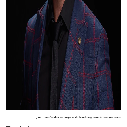
„J&C Aero“ vadovas Laurynas Skukauskas // Įmonės archyvo nuotr.