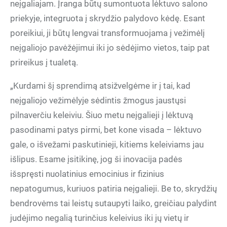
neįgaliajam. Įranga būtų sumontuota lėktuvo salono
priekyje, integruota į skrydžio palydovo kėdę. Esant
poreikiui, ji būtų lengvai transformuojama į vežimėlį
neįgaliojo pavėžėjimui iki jo sėdėjimo vietos, taip pat
prireikus į tualetą.
„Kurdami šį sprendimą atsižvelgėme ir į tai, kad
neįgaliojo vežimėlyje sėdintis žmogus jaustųsi
pilnaverčiu keleiviu. Šiuo metu neįgalieji į lėktuvą
pasodinami patys pirmi, bet kone visada – lėktuvo
gale, o išvežami paskutinieji, kitiems keleiviams jau
išlipus. Esame įsitikinę, jog ši inovacija padės
išspręsti nuolatinius emocinius ir fizinius
nepatogumus, kuriuos patiria neįgalieji. Be to, skrydžių
bendrovėms tai leistų sutaupyti laiko, greičiau palydint
judėjimo negalią turinčius keleivius iki jų vietų ir