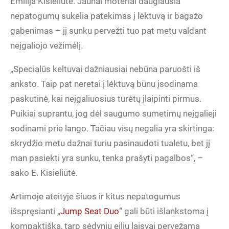
Emilija Kisieliūtė. Jaunai moteriai daugiausia
nepatogumų sukelia patekimas į lėktuvą ir bagažo
gabenimas – jį sunku pervežti tuo pat metu valdant
neįgaliojo vežimėlį.
„Specialūs keltuvai dažniausiai nebūna paruošti iš
anksto. Taip pat neretai į lėktuvą būnu įsodinama
paskutinė, kai neįgaliuosius turėtų įlaipinti pirmus.
Puikiai suprantu, jog dėl saugumo sumetimų neįgalieji
sodinami prie lango. Tačiau visų negalia yra skirtinga:
skrydžio metu dažnai turiu pasinaudoti tualetu, bet jį
man pasiekti yra sunku, tenka prašyti pagalbos“, –
sako E. Kisieliūtė.
Artimoje ateityje šiuos ir kitus nepatogumus
išspręsianti „
Jump Seat Duo
“ gali būti išlankstoma į
kompaktišką, tarp sėdynių eilių laisvai pervežamą