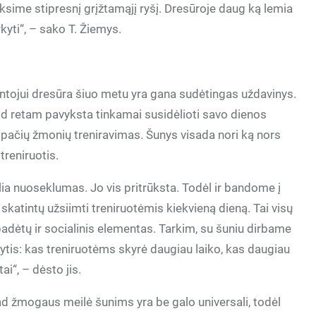
ksime stipresnį grįžtamąjį ryšį. Dresūroje daug ką lemia
yti“, – sako T. Žiemys.
ntojui dresūra šiuo metu yra gana sudėtingas uždavinys.
kad retam pavyksta tinkamai susidėlioti savo dienos
 o pačių žmonių treniravimas. Šunys visada nori ką nors
treniruotis.
 nuoseklumas. Jo vis pritrūksta. Todėl ir bandome į
katintų užsiimti treniruotėmis kiekvieną dieną. Tai visų
adėtų ir socialinis elementas. Tarkim, su šuniu dirbame
ržytis: kas treniruotėms skyrė daugiau laiko, kas daugiau
ai“, – dėsto jis.
 kad žmogaus meilė šunims yra be galo universali, todėl