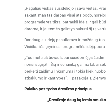
„Pagaliau viskas susidėliojo į savo vietas. Pr
sakant, man tas darbas visai atsibodo, norėj
programėlė yra tikrai patraukli idėja ir gali bū
darome, ir jautėmės galintys sukurti šį tą ver
Dar daugiau idėjų pasufleravo ir maždaug tuo
Visiškai išsigryninusi programėlės idėją, por
„Tuo metu aš buvau labai susidomėjęs žaidimif
norisi sugrįžti. Šią mechaniką galima labai sėkm
perkelti žaidimų linksmumą į tokią kiek nuobod
atkaklumo ir kantrybės“, – pasakoja T. Žiemys
Palaiko pozityvios dresūros principus
„Dresūroje daug ką lemia smulkm