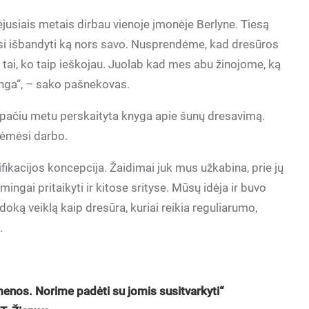
aėjusiais metais dirbau vienoje įmonėje Berlyne. Tiesą
osi išbandyti ką nors savo. Nusprendėme, kad dresūros
ti tai, ko taip ieškojau. Juolab kad mes abu žinojome, ką
tinga“, – sako pašnekovas.
 pačiu metu perskaityta knyga apie šunų dresavimą.
a ėmėsi darbo.
ikacijos koncepcija. Žaidimai juk mus užkabina, prie jų
ingai pritaikyti ir kitose srityse. Mūsų idėja ir buvo
oką veiklą kaip dresūra, kuriai reikia reguliarumo,
.
enos. Norime padėti su jomis susitvarkyti“