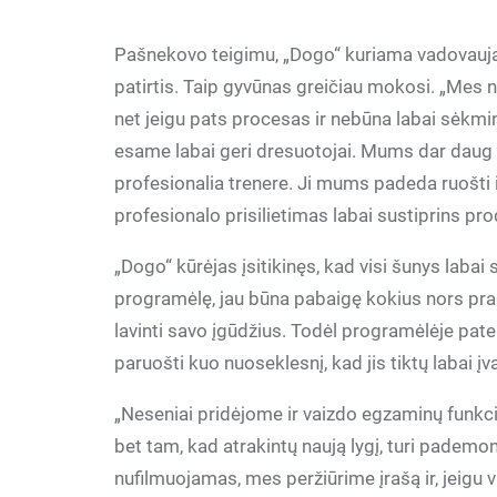
Pašnekovo teigimu, „Dogo“ kuriama vadovaujant
patirtis. Taip gyvūnas greičiau mokosi. „Mes
net jeigu pats procesas ir nebūna labai sėkmin
esame labai geri dresuotojai. Mums dar daug k
profesionalia trenere. Ji mums padeda ruošti 
profesionalo prisilietimas labai sustiprins pro
„Dogo“ kūrėjas įsitikinęs, kad visi šunys labai
programėlę, jau būna pabaigę kokius nors prad
lavinti savo įgūdžius. Todėl programėlėje patei
paruošti kuo nuoseklesnį, kad jis tiktų labai į
„Neseniai pridėjome ir vaizdo egzaminų funkci
bet tam, kad atrakintų naują lygį, turi padem
nufilmuojamas, mes peržiūrime įrašą ir, jeigu 