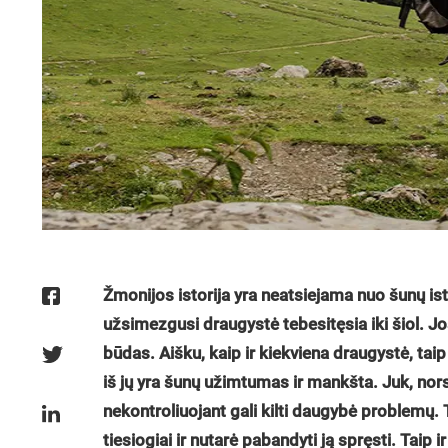
Žmonijos istorija yra neatsiejama nuo šunų is
užsimezgusi draugystė tebesitęsia iki šiol. J
būdas. Aišku, kaip ir kiekviena draugystė, taip
iš jų yra šunų užimtumas ir mankšta. Juk, nor
nekontroliuojant gali kilti daugybė problemų.
tiesiogiai ir nutarė pabandyti ją spręsti. Taip