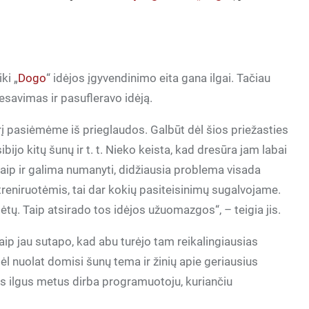
ki „
Dogo
“ idėjos įgyvendinimo eita gana ilgai. Tačiau
esavimas ir pasufleravo idėją.
 pasiėmėme iš prieglaudos. Galbūt dėl šios priežasties
sibijo kitų šunų ir t. t. Nieko keista, kad dresūra jam labai
, kaip ir galima numanyti, didžiausia problema visada
reniruotėmis, tai dar kokių pasiteisinimų sugalvojame.
tų. Taip atsirado tos idėjos užuomazgos“, – teigia jis.
ip jau sutapo, kad abu turėjo tam reikalingiausias
ėl nuolat domisi šunų tema ir žinių apie geriausius
ys ilgus metus dirba programuotoju, kuriančiu