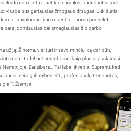
niekada netrūksta ir bet koks įrankis, padedantis kurti
. Šuo visada bus geriausias žmogaus draugas. Juk šunis
kūrėjo, suvokimas, kad rūpestis ir noras puoselėti
 yra pats įdomiausias bei smagiausias šio darbo
 už ją. Žinoma, visi turi ir savo minčių, ką dar būtų
internete, todėl net nustebome, kaip plačiai pasklidusi
a Namibijoje, Zanzibare… Tai labai įkvepia. Supranti, kad
iausiai nėra galimybės eiti į profesionalų treniruotes,
eigia T. Žiemys.