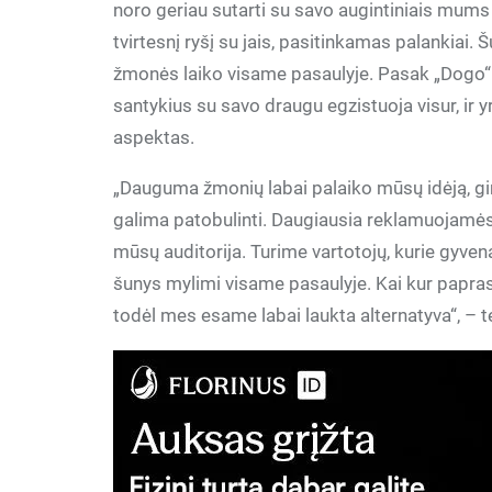
noro geriau sutarti su savo augintiniais mums 
tvirtesnį ryšį su jais, pasitinkamas palankiai
žmonės laiko visame pasaulyje. Pasak „Dogo“ 
santykius su savo draugu egzistuoja visur, ir
aspektas.
„Dauguma žmonių labai palaiko mūsų idėją, giria
galima patobulinti. Daugiausia reklamuojamės 
mūsų auditorija. Turime vartotojų, kurie gyven
šunys mylimi visame pasaulyje. Kai kur paprasč
todėl mes esame labai laukta alternatyva“, – t