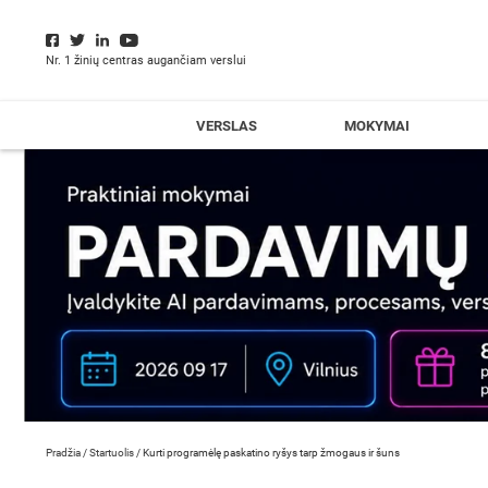
Nr. 1 žinių centras augančiam verslui
VERSLAS
MOKYMAI
Pradžia
/
Startuolis
/
Kurti programėlę paskatino ryšys tarp žmogaus ir šuns