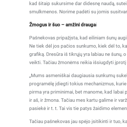
kad šitaip sukursime dar didesnę naudą, sutei
smulkmenos. Norime padėti su jomis susitvark
Žmogus ir šuo – amžini drauga
i
Pašnekovas pripažįsta, kad eiliniam šunų augi
Ne tiek dėl jos pačios sunkumo, kiek dėl to, 
grafiką. Dresūra iš tikrųjų yra labiau ne šunų,
veikti. Tačiau žmonėms reikia išsiugdyti įprotį 
„Mums asmeniškai daugiausia sunkumų sukelia
programėlę įdiegti tokius mechanizmus, kurie s
pirma yra priminimai, bet manome, kad labai p
ir aš, ir žmona. Tačiau mes kartu galime ir va
pasiekė ir t. t. Tai vis tie patys žaidimo element
Tačiau pašnekovas jau spėjo įsitikinti ir tuo,