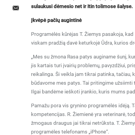
sulaukusi dėmesio net ir itin tolimose šalyse.
Įkvėpė pačių augintinė
Programėlės kūrėjas T. Žiemys pasakoja, kad i
viskam pradžią davė keturkojė Ūdra, kurios dr
„Mes su žmona Rasa patys auginame šunį, kurį
jis kartais turi įvairių problemų, pavyzdžiui, pri
reikalinga. Ši veikla jam tikrai patinka, tačiau
būdavome mes patys. Tai pritingime užsiimti t
Ilgai bandėme ieškoti įrankio, kuris mums padė
Pamažu pora vis grynino programėlės idėją. Ta
kompetencijas. R. Žiemienė yra veterinarė, tod
žmogaus draugus jai tikrai netrūksta. T. Žiem
programėles telefonams „iPhone“.