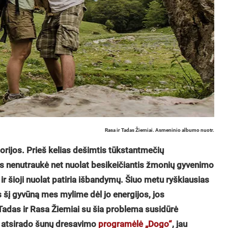
Rasa ir Tadas Žiemiai. Asmeninio albumo nuotr.
torijos. Prieš kelias dešimtis tūkstantmečių
os nenutraukė net nuolat besikeičiantis žmonių gyvenimo
 ir šioji nuolat patiria išbandymų. Šiuo metu ryškiausias
s šį gyvūną mes mylime dėl jo energijos, jos
 Tadas ir Rasa Žiemiai su šia problema susidūrė
 ir atsirado šunų dresavimo
programėlė „Dogo“
, jau