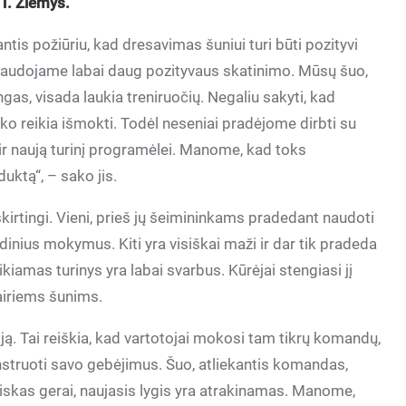
T. Žiemys.
is požiūriu, kad dresavimas šuniui turi būti pozityvi
 naudojame labai daug pozityvaus skatinimo. Mūsų šuo,
gas, visada laukia treniruočių. Negaliu sakyti, kad
o reikia išmokti. Todėl neseniai pradėjome dirbti su
ir naują turinį programėlei. Manome, kad toks
duktą“, – sako jis.
 skirtingi. Vieni, prieš jų šeimininkams pradedant naudoti
inius mokymus. Kiti yra visiškai maži ir dar tik pradeda
kiamas turinys yra labai svarbus. Kūrėjai stengiasi jį
vairiems šunims.
ją. Tai reiškia, kad vartotojai mokosi tam tikrų komandų,
onstruoti savo gebėjimus. Šuo, atliekantis komandas,
viskas gerai, naujasis lygis yra atrakinamas. Manome,