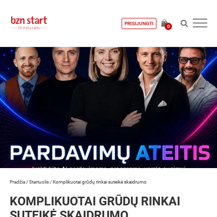
PRISIJUNGTI
0
Pradžia
/
Startuolis
/
Komplikuotai grūdų rinkai suteikė skaidrumo
KOMPLIKUOTAI GRŪDŲ RINKAI
SUTEIKĖ SKAIDRUMO