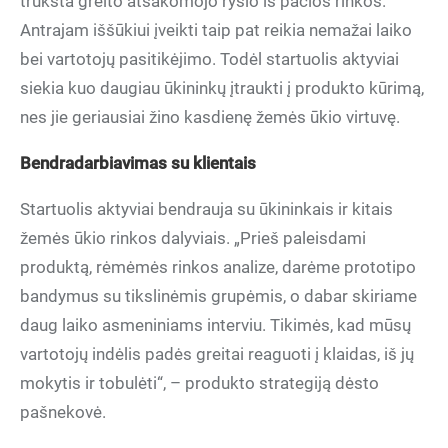
trūksta greito atsakomojo ryšio iš pačios rinkos.
Antrajam iššūkiui įveikti taip pat reikia nemažai laiko
bei vartotojų pasitikėjimo. Todėl startuolis aktyviai
siekia kuo daugiau ūkininkų įtraukti į produkto kūrimą,
nes jie geriausiai žino kasdienę žemės ūkio virtuvę.
Bendradarbiavimas su klientais
Startuolis aktyviai bendrauja su ūkininkais ir kitais
žemės ūkio rinkos dalyviais. „Prieš paleisdami
produktą, rėmėmės rinkos analize, darėme prototipo
bandymus su tikslinėmis grupėmis, o dabar skiriame
daug laiko asmeniniams interviu. Tikimės, kad mūsų
vartotojų indėlis padės greitai reaguoti į klaidas, iš jų
mokytis ir tobulėti“, – produkto strategiją dėsto
pašnekovė.