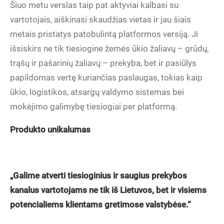
Šiuo metu verslas taip pat aktyviai kalbasi su
vartotojais, aiškinasi skaudžias vietas ir jau šiais
metais pristatys patobulintą platformos versiją. Ji
išsiskirs ne tik tiesiogine žemės ūkio žaliavų – grūdų,
trąšų ir pašarinių žaliavų – prekyba, bet ir pasiūlys
papildomas vertę kuriančias paslaugas, tokias kaip
ūkio, logistikos, atsargų valdymo sistemas bei
mokėjimo galimybę tiesiogiai per platformą.
Produkto unikalumas
„Galime atverti tiesioginius ir saugius prekybos
kanalus vartotojams ne tik iš Lietuvos, bet ir visiems
potencialiems klientams gretimose valstybėse.“