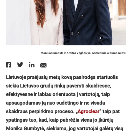
Monika Gumbytė ir Amitas Vaghasiya. Asmeninio albumo nuotr.
Lietuvoje praėjusių metų kovą pasirodęs startuolis
siekia Lietuvos grūdų rinką paversti skaidresne,
efektyvesne ir labiau orientuota į vartotoją, taip
apsaugodamas ją nuo sudėtingo ir ne visada
skaidraus perpirkimo proceso. „
Agroclear
“ taip pat
ypatingas tuo, kad, kaip pabrėžia viena jo įkūrėjų
Monika Gumbytė, siekiama, jog vartotojai galėtų visą