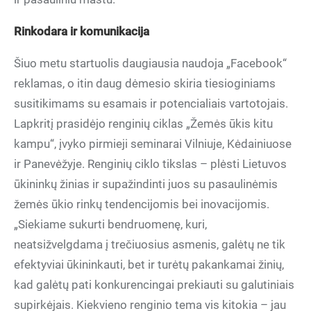
Rinkodara ir komunikacija
Šiuo metu startuolis daugiausia naudoja „Facebook“
reklamas, o itin daug dėmesio skiria tiesioginiams
susitikimams su esamais ir potencialiais vartotojais.
Lapkritį prasidėjo renginių ciklas „Žemės ūkis kitu
kampu“, įvyko pirmieji seminarai Vilniuje, Kėdainiuose
ir Panevėžyje. Renginių ciklo tikslas – plėsti Lietuvos
ūkininkų žinias ir supažindinti juos su pasaulinėmis
žemės ūkio rinkų tendencijomis bei inovacijomis.
„Siekiame sukurti bendruomenę, kuri,
neatsižvelgdama į trečiuosius asmenis, galėtų ne tik
efektyviai ūkininkauti, bet ir turėtų pakankamai žinių,
kad galėtų pati konkurencingai prekiauti su galutiniais
supirkėjais. Kiekvieno renginio tema vis kitokia – jau