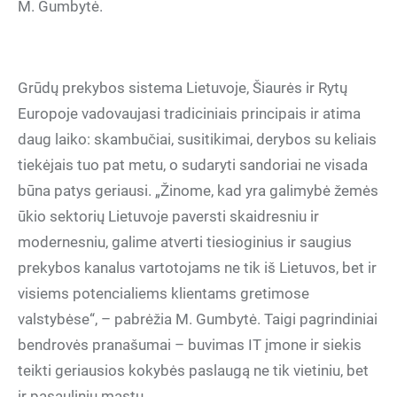
M. Gumbytė.
Grūdų prekybos sistema Lietuvoje, Šiaurės ir Rytų
Europoje vadovaujasi tradiciniais principais ir atima
daug laiko: skambučiai, susitikimai, derybos su keliais
tiekėjais tuo pat metu, o sudaryti sandoriai ne visada
būna patys geriausi. „Žinome, kad yra galimybė žemės
ūkio sektorių Lietuvoje paversti skaidresniu ir
modernesniu, galime atverti tiesioginius ir saugius
prekybos kanalus vartotojams ne tik iš Lietuvos, bet ir
visiems potencialiems klientams gretimose
valstybėse“, – pabrėžia M. Gumbytė. Taigi pagrindiniai
bendrovės pranašumai – buvimas IT įmone ir siekis
teikti geriausios kokybės paslaugą ne tik vietiniu, bet
ir pasauliniu mastu.