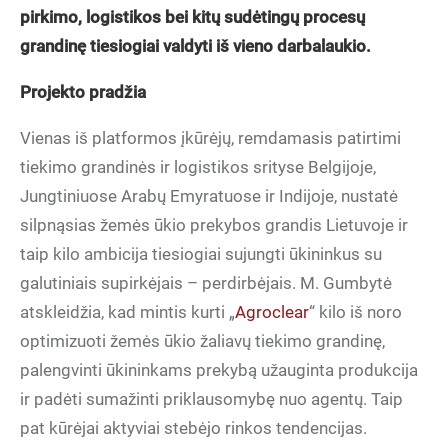
pirkimo, logistikos bei kitų sudėtingų procesų
grandinę tiesiogiai valdyti iš vieno darbalaukio.
Projekto pradžia
Vienas iš platformos įkūrėjų, remdamasis patirtimi
tiekimo grandinės ir logistikos srityse Belgijoje,
Jungtiniuose Arabų Emyratuose ir Indijoje, nustatė
silpnąsias žemės ūkio prekybos grandis Lietuvoje ir
taip kilo ambicija tiesiogiai sujungti ūkininkus su
galutiniais supirkėjais – perdirbėjais. M. Gumbytė
atskleidžia, kad mintis kurti „
Agroclear
“ kilo iš noro
optimizuoti žemės ūkio žaliavų tiekimo grandinę,
palengvinti ūkininkams prekybą užauginta produkcija
ir padėti sumažinti priklausomybę nuo agentų. Taip
pat kūrėjai aktyviai stebėjo rinkos tendencijas.