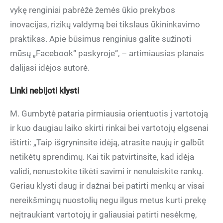
vykę renginiai pabrėžė žemės ūkio prekybos
inovacijas, rizikų valdymą bei tikslaus ūkininkavimo
praktikas. Apie būsimus renginius galite sužinoti
mūsų „Facebook“ paskyroje“, – artimiausias planais
dalijasi idėjos autorė.
Linki nebijoti klysti
M. Gumbytė pataria pirmiausia orientuotis į vartotoją
ir kuo daugiau laiko skirti rinkai bei vartotojų elgsenai
ištirti: „Taip išgryninsite idėją, atrasite naujų ir galbūt
netikėtų sprendimų. Kai tik patvirtinsite, kad idėja
validi, nenustokite tikėti savimi ir nenuleiskite rankų.
Geriau klysti daug ir dažnai bei patirti menkų ar visai
nereikšmingų nuostolių negu ilgus metus kurti prekę
neįtraukiant vartotojų ir galiausiai patirti nesėkmę,