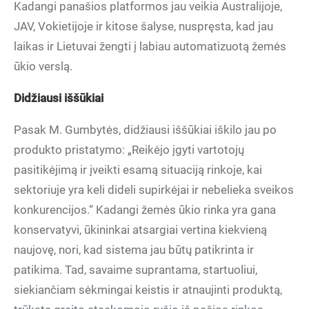
Kadangi panašios platformos jau veikia Australijoje,
JAV, Vokietijoje ir kitose šalyse, nuspręsta, kad jau
laikas ir Lietuvai žengti į labiau automatizuotą žemės
ūkio verslą.
Didžiausi iššūkiai
Pasak M. Gumbytės, didžiausi iššūkiai iškilo jau po
produkto pristatymo: „Reikėjo įgyti vartotojų
pasitikėjimą ir įveikti esamą situaciją rinkoje, kai
sektoriuje yra keli dideli supirkėjai ir nebelieka sveikos
konkurencijos.“ Kadangi žemės ūkio rinka yra gana
konservatyvi, ūkininkai atsargiai vertina kiekvieną
naujovę, nori, kad sistema jau būtų patikrinta ir
patikima. Tad, savaime suprantama, startuoliui,
siekiančiam sėkmingai keistis ir atnaujinti produktą,