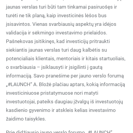
jaunas verslas turi būti tam tinkamai pasiruošęs ir
turėti ne tik planą, kaip investicinės lėšos bus
įsisavintos. Vienas svarbiausių aspektų yra idėjos
validacija ir sėkmingo investavimo prielaidos.
Pašnekovas įsitikinęs, kad investicijų pritraukti
siekiantis jaunas verslas turi daug kalbėtis su
potencialiais klientais, mentoriais ir kitais startuoliais,
o svarbiausia – įsiklausyti ir įsigilinti į gautą
informaciją. Savo pranešime per jauno verslo forumą
„#LAUNCH“ A. Bložė plačiau aptars, kokią informaciją
investiciniuose pristatymuose nori matyti
investuotojai, pateiks daugiau įžvalgų iš investuotojų
kasdienio gyvenimo ir atskleis kelias investavimo
žaidimo taisykles.
Prie didžiausio jauno verslo forumo „#LAUNCH“