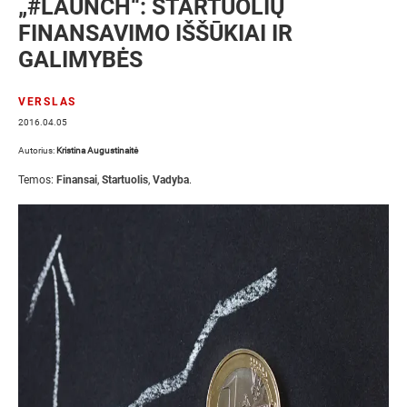
„#LAUNCH“: STARTUOLIŲ
FINANSAVIMO IŠŠŪKIAI IR
GALIMYBĖS
VERSLAS
2016.04.05
Autorius:
Kristina Augustinaitė
Temos:
Finansai
,
Startuolis
,
Vadyba
.