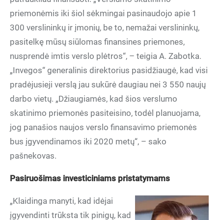
priemonėmis iki šiol sėkmingai pasinaudojo apie 1
300 verslininkų ir įmonių, be to, nemažai verslininkų,
pasitelkę mūsų siūlomas finansines priemones,
nusprendė imtis verslo plėtros“, – teigia A. Zabotka.
„Invegos“ generalinis direktorius pasidžiaugė, kad visi
pradėjusieji verslą jau sukūrė daugiau nei 3 550 naujų
darbo vietų. „Džiaugiamės, kad šios verslumo
skatinimo priemonės pasiteisino, todėl planuojama,
jog panašios naujos verslo finansavimo priemonės
bus įgyvendinamos iki 2020 metų“, – sako
pašnekovas.
Pasiruošimas investiciniams pristatymams
„Klaidinga manyti, kad idėjai
įgyvendinti trūksta tik pinigų, kad