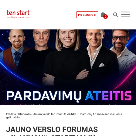
PRISIJUNGTI
0
Pradžia
/
Startuolis
/
Jauno verslo forumas „#LAUNCH“: startuolių finansavimo iššūkiai ir
galimybės
JAUNO VERSLO FORUMAS