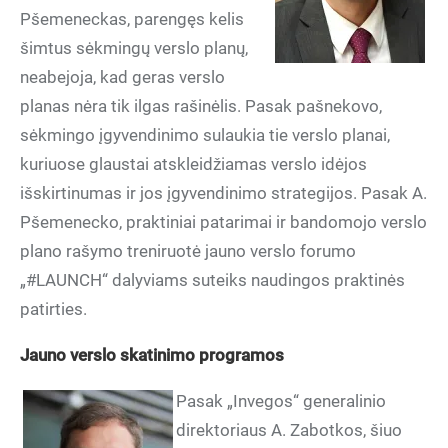
Pšemeneckas, parengęs kelis
šimtus sėkmingų verslo planų,
neabejoja, kad geras verslo
planas nėra tik ilgas rašinėlis. Pasak pašnekovo,
sėkmingo įgyvendinimo sulaukia tie verslo planai,
kuriuose glaustai atskleidžiamas verslo idėjos
išskirtinumas ir jos įgyvendinimo strategijos. Pasak A.
Pšemenecko, praktiniai patarimai ir bandomojo verslo
plano rašymo treniruotė jauno verslo forumo
„#LAUNCH“ dalyviams suteiks naudingos praktinės
patirties.
Jauno verslo skatinimo programos
Pasak „Invegos“ generalinio
direktoriaus A. Zabotkos, šiuo