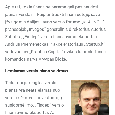
Apie tai, kokia finansine parama gali pasinaudoti
jaunas verslas ir kaip pritraukti finansuotojų, savo
įžvalgomis dalijasi jauno verslo forumo „#LAUNCH“
pranešėjai: „Invegos“ generalinis direktorius Audrius
Zabotka, „Findep“ verslo finansavimo ekspertas
Andrius Pšemeneckas ir akceleratoriaus „Startup.lt“
vadovas bei „Practica Capital“ rizikos kapitalo fondo
komandos narys Arvydas Bložė.
Lemiamas verslo plano vaidmuo
Tinkamai parengtas verslo
planas yra neatsiejamas nuo
verslo sėkmės ir investuotojų
susidomėjimo. „Findep“ verslo
finansavimo ekspertas A.