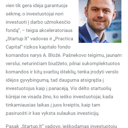
vien tik gera idėja garantuoja
sėkmę, o investuotojai nori
investuoti į darbo užmokesčio
fondą“, – teigia akceleratoriaus
„Startup.lt“ vadovas ir „Practica
Capital“ rizikos kapitalo fondo
komandos narys A. Bložė. Pašnekovo teigimu, jaunam
verslui, neturinčiam biudžeto, pilnai sukomplektuotos
komandos ir kitų svarbių išteklių, tenka įrodyti verslo
idėjos gyvybingumą, tad dauguma atsigręžia į
investuotojus kaip į panacėją. Vis dėlto startuolių
kūrėjai ne visada žino, ko ieško investuotojai, kada
tinkamiausias laikas į juos kreiptis, kaip tam
pasiruošti ir kas vyksta sulaukus investicijų.
Pasak „Startup.lt“ vadovo, ieškodamas investuotojų