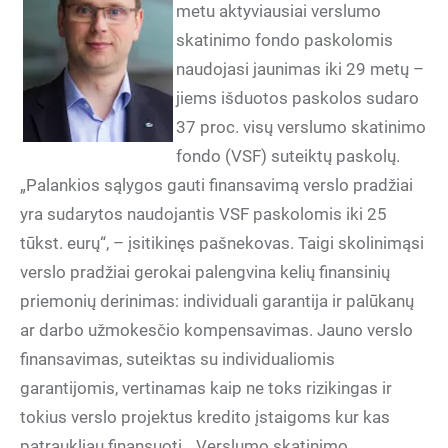
metu aktyviausiai verslumo
skatinimo fondo paskolomis
naudojasi jaunimas iki 29 metų –
jiems išduotos paskolos sudaro
37 proc. visų verslumo skatinimo
fondo (VSF) suteiktų paskolų.
„Palankios sąlygos gauti finansavimą verslo pradžiai
yra sudarytos naudojantis VSF paskolomis iki 25
tūkst. eurų“, – įsitikinęs pašnekovas. Taigi skolinimąsi
verslo pradžiai gerokai palengvina kelių finansinių
priemonių derinimas: individuali garantija ir palūkanų
ar darbo užmokesčio kompensavimas. Jauno verslo
finansavimas, suteiktas su individualiomis
garantijomis, vertinamas kaip ne toks rizikingas ir
tokius verslo projektus kredito įstaigoms kur kas
patraukliau finansuoti. „Verslumo skatinimo