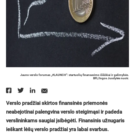
Jauno verslo forumas „#LAUNCH“: startuolių finansavimo iššūkiai ir galimybės.
BFL/Ingos Juodytės nuotr.
Verslo pradžiai skirtos finansinės priemonės
neabejotinai palengvina verslo steigimąsi ir padeda
verslininkams saugiai įsibėgėti. Finansinis užnugaris
ieškant lėšų verslo pradžiai yra labai svarbus.