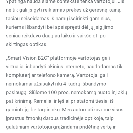
Ypatinga nauda šiame kontekste tenka vartotojui. Jis
ne tik gali įsigyti reikiamas prekes už geresnę kainą,
tačiau neišeidamas iš namų išsirinkti gaminius,
kuriems išbandyti bei apsispręsti dėl jų įsigijimo
seniau reikdavo daugiau laiko ir vaikščioti po
skirtingas optikas.
„Smart Vision B2C“ platformoje vartotojas gali
virtualiai išbandyti akinius internetu, naudodamas tik
kompiuterį ar telefono kamerą. Vartotojai gali
nemokamai užsisakyti iki 4 kadrų išbandymo
paslaugą. Siūlome 100 proc. nemokamą nuotolinį akių
patikrinimą. Rėmeliai ir lęšiai pristatomi tiesiai iš
gamintojų, be tarpininkų. Mes automatizavome visus
įprastus žmonių darbus tradicinėje optikoje, taip
galutiniam vartotojui grąžindami pridėtinę vertę ir