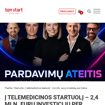
PRISIJUNGTI
0
Pradžia
/
Startuolis
/
Į telemedicinos startuolį – 2,4 mln. eurų investicijų per metus
Į TELEMEDICINOS STARTUOLĮ – 2,4
MLN. EURŲ INVESTICIJŲ PER