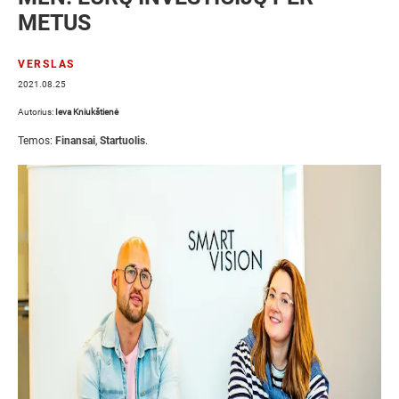
METUS
VERSLAS
2021.08.25
Autorius:
Ieva Kniukštienė
Temos:
Finansai
,
Startuolis
.