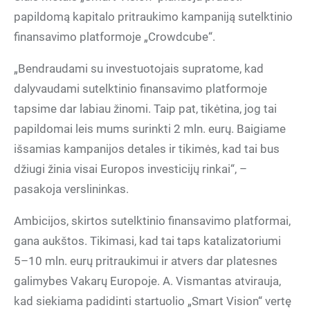
papildomą kapitalo pritraukimo kampaniją sutelktinio
finansavimo platformoje „Crowdcube“.
„Bendraudami su investuotojais supratome, kad
dalyvaudami sutelktinio finansavimo platformoje
tapsime dar labiau žinomi. Taip pat, tikėtina, jog tai
papildomai leis mums surinkti 2 mln. eurų. Baigiame
išsamias kampanijos detales ir tikimės, kad tai bus
džiugi žinia visai Europos investicijų rinkai“, –
pasakoja verslininkas.
Ambicijos, skirtos sutelktinio finansavimo platformai,
gana aukštos. Tikimasi, kad tai taps katalizatoriumi
5–10 mln. eurų pritraukimui ir atvers dar platesnes
galimybes Vakarų Europoje. A. Vismantas atvirauja,
kad siekiama padidinti startuolio „Smart Vision“ vertę