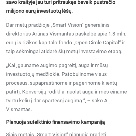
savo kraityje jau turi pritraukęs beveik pustrečio
milijono eurų investuotų lėšų.
Dar metų pradžioje „Smart Vision“ generalinis
direktorius Arūnas Vismantas paskelbė apie 1,8 mln.
eurų iš rizikos kapitalo fondo „Open Circle Capital“ ir
taip sėkmingai atidarė šių metų investavimo etapą.
„Kai įgauname augimo pagreitį, auga ir mūsų
investuotojų medžioklė. Patobulinome visus
procesus, supaprastinome ir pagerinome klientų
patirtį. Konversijų rodikliai nuolat auga ir mes einame
tvirtu keliu į dar spartesnį augimą “, – sako A.
Vismantas.
Planuoja sutelktinio finansavimo kampaniją
Šiais metais „Smart Vision“ planuoja pradėti