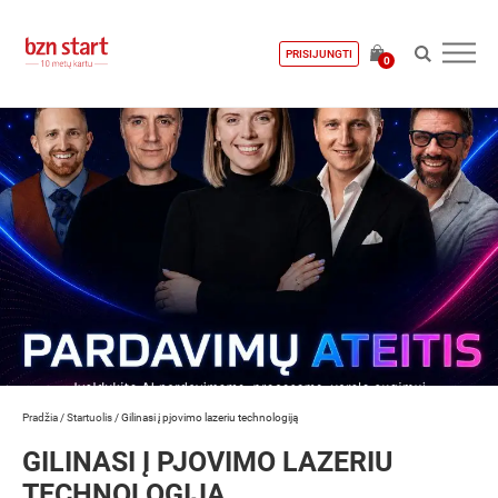
PRISIJUNGTI
0
Pradžia
/
Startuolis
/
Gilinasi į pjovimo lazeriu technologiją
GILINASI Į PJOVIMO LAZERIU
TECHNOLOGIJĄ