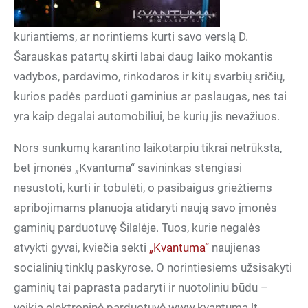
kuriantiems, ar norintiems kurti savo verslą D.
Šarauskas patartų skirti labai daug laiko mokantis
vadybos, pardavimo, rinkodaros ir kitų svarbių sričių,
kurios padės parduoti gaminius ar paslaugas, nes tai
yra kaip degalai automobiliui, be kurių jis nevažiuos.
Nors sunkumų karantino laikotarpiu tikrai netrūksta,
bet įmonės „Kvantuma“ savininkas stengiasi
nesustoti, kurti ir tobulėti, o pasibaigus griežtiems
apribojimams planuoja atidaryti naują savo įmonės
gaminių parduotuvę Šilalėje. Tuos, kurie negalės
atvykti gyvai, kviečia sekti
„Kvantuma“
naujienas
socialinių tinklų paskyrose. O norintiesiems užsisakyti
gaminių tai paprasta padaryti ir nuotoliniu būdu –
veikia elektroninė parduotuvė www.kvantuma.lt,