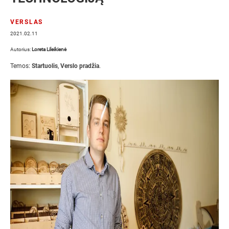
VERSLAS
2021.02.11
Autorius:
Loreta Lileikienė
Temos:
Startuolis
,
Verslo pradžia
.