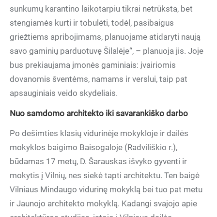
sunkumų karantino laikotarpiu tikrai netrūksta, bet
stengiamės kurti ir tobulėti, todėl, pasibaigus
griežtiems apribojimams, planuojame atidaryti naują
savo gaminių parduotuvę Šilalėje“, – planuoja jis. Joje
bus prekiaujama įmonės gaminiais: įvairiomis
dovanomis šventėms, namams ir verslui, taip pat
apsauginiais veido skydeliais.
Nuo samdomo architekto iki savarankiško darbo
Po dešimties klasių vidurinėje mokykloje ir dailės
mokyklos baigimo Baisogaloje (Radviliškio r.),
būdamas 17 metų, D. Šarauskas išvyko gyventi ir
mokytis į Vilnių, nes siekė tapti architektu. Ten baigė
Vilniaus Mindaugo vidurinę mokyklą bei tuo pat metu
ir Jaunojo architekto mokyklą. Kadangi svajojo apie