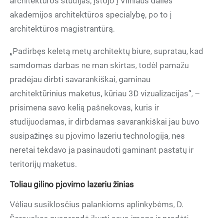
architektūros studijas, įstojo į Vilniaus dailės
akademijos architektūros specialybę, po to į
architektūros magistrantūrą.
„Padirbęs keletą metų architektų biure, supratau, kad
samdomas darbas ne man skirtas, todėl pamažu
pradėjau dirbti savarankiškai, gaminau
architektūrinius maketus, kūriau 3D vizualizacijas“, –
prisimena savo kelią pašnekovas, kuris ir
studijuodamas, ir dirbdamas savarankiškai jau buvo
susipažinęs su pjovimo lazeriu technologija, nes
neretai tekdavo ja pasinaudoti gaminant pastatų ir
teritorijų maketus.
Toliau gilino pjovimo lazeriu žinias
Vėliau susiklosčius palankioms aplinkybėms, D.