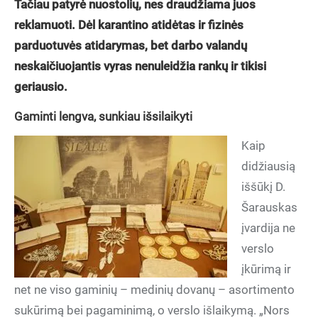
Tačiau patyrė nuostolių, nes draudžiama juos
reklamuoti. Dėl karantino atidėtas ir fizinės
parduotuvės atidarymas, bet darbo valandų
neskaičiuojantis vyras nenuleidžia rankų ir tikisi
geriausio.
Gaminti lengva, sunkiau išsilaikyti
Kaip
didžiausią
iššūkį D.
Šarauskas
įvardija ne
verslo
įkūrimą ir
net ne viso gaminių – medinių dovanų – asortimento
sukūrimą bei pagaminimą, o verslo išlaikymą. „Nors