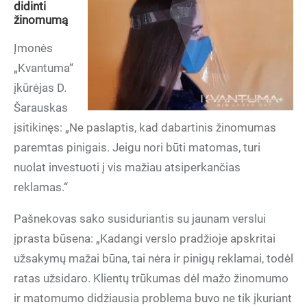
didinti
žinomumą
Įmonės
„Kvantuma“
įkūrėjas D.
Šarauskas
įsitikinęs: „Ne paslaptis, kad dabartinis žinomumas
paremtas pinigais. Jeigu nori būti matomas, turi
nuolat investuoti į vis mažiau atsiperkančias
reklamas.“
Pašnekovas sako susiduriantis su jaunam verslui
įprasta būsena: „Kadangi verslo pradžioje apskritai
užsakymų mažai būna, tai nėra ir pinigų reklamai, todėl
ratas užsidaro. Klientų trūkumas dėl mažo žinomumo
ir matomumo didžiausia problema buvo ne tik įkuriant