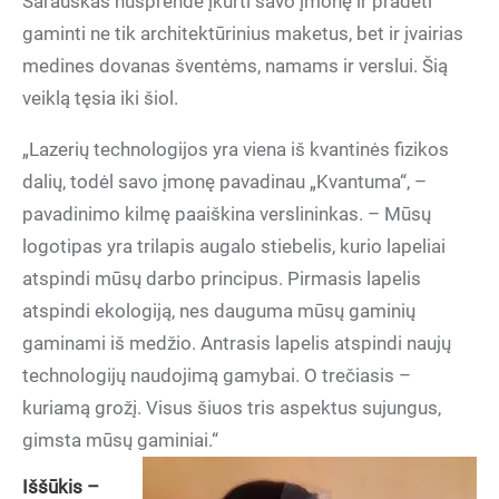
Šarauskas nusprendė įkurti savo įmonę ir pradėti
gaminti ne tik architektūrinius maketus, bet ir įvairias
medines dovanas šventėms, namams ir verslui. Šią
veiklą tęsia iki šiol.
„Lazerių technologijos yra viena iš kvantinės fizikos
dalių, todėl savo įmonę pavadinau „Kvantuma“, –
pavadinimo kilmę paaiškina verslininkas. – Mūsų
logotipas yra trilapis augalo stiebelis, kurio lapeliai
atspindi mūsų darbo principus. Pirmasis lapelis
atspindi ekologiją, nes dauguma mūsų gaminių
gaminami iš medžio. Antrasis lapelis atspindi naujų
technologijų naudojimą gamybai. O trečiasis –
kuriamą grožį. Visus šiuos tris aspektus sujungus,
gimsta mūsų gaminiai.“
Iššūkis –