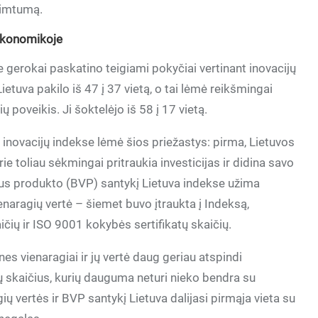
užimtumą.
 ekonomikoje
 gerokai paskatino teigiami pokyčiai vertinant inovacijų
ietuva pakilo iš 47 į 37 vietą, o tai lėmė reikšmingai
 poveikis. Ji šoktelėjo iš 58 į 17 vietą.
 inovacijų indekse lėmė šios priežastys: pirma, Lietuvos
ie toliau sėkmingai pritraukia investicijas ir didina savo
daus produkto (BVP) santykį Lietuva indekse užima
ienaragių vertė – šiemet buvo įtraukta į Indeksą,
ičių ir ISO 9001 kokybės sertifikatų skaičių.
s vienaragiai ir jų vertė daug geriau atspindi
 skaičius, kurių dauguma neturi nieko bendra su
ių vertės ir BVP santykį Lietuva dalijasi pirmąja vieta su