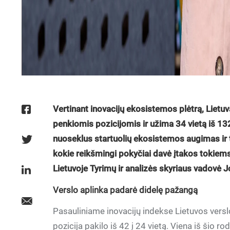
Vertinant inovacijų ekosistemos plėtrą, Lietu
penkiomis pozicijomis ir užima 34 vietą iš 132 p
nuoseklus startuolių ekosistemos augimas ir te
kokie reikšmingi pokyčiai davė įtakos tokiem
Lietuvoje Tyrimų ir analizės skyriaus vadovė 
Verslo aplinka padarė didelę pažangą
Pasauliniame inovacijų indekse Lietuvos verslo
pozicija pakilo iš 42 į 24 vietą. Viena iš šio r