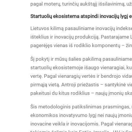
pagal moterų, turinčių aukštąjį išsilavinimą, 
Startuolių ekosistema atspindi inovacijų lygį
Lietuvos kilimą pasauliniame inovacijų indekse
išteklius ir inovacijų produkciją. Pastarajame L
pagerėjęs vienas iš rodiklio komponentų – žinių
Šį pokytį ir mūsų šalies pakilimą pasauliniame
startuolių ekosistemoje išaugo vienaragiai, kur
vertę. Pagal vienaragių vertės ir bendrojo vi
pirmąją vietą. Antroji priežastis – santykinė v
pakeitusi du kitus rodiklius – naujų įmonių ska
Šis metodologinis patikslinimas prasmingas, ne
ekonomikos inovatyvumo lygį nei naujų įmonių
inovacine veikla ir inovacijomis. Pagal vienarag