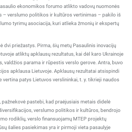
kta Pasaulio ekonomikos forumo atlikto vadovų nuomonės
 – verslumo politikos ir kultūros vertinimas – pakilo iš
slumo tyrimų asociacija, kuri atlieka žmonių ir ekspertų
ė dvi priežastys. Pirma, šių metų Pasaulinis inovacijų
tuvoje atliktų apklausų rezultatus, kai dėl karo Ukrainoje
s, valdžios parama ir rūpestis verslo gerove. Antra, buvo
ijos apklausa Lietuvoje. Apklausų rezultatai atsispindi
vertina patys Lietuvos verslininkai, t. y. tikrieji naudos
, pažnekovė pastebi, kad praėjusiais metais didelė
ersifikacijos, verslumo politikos ir kultūros, bendrojo
stymo rodiklių, verslo finansuojamų MTEP projektų
mūsų šalies pasiekimas yra ir pirmoji vieta pasaulyje