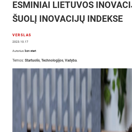
ESMINIAI LIETUVOS INOVACI
ŠUOLĮ INOVACIJŲ INDEKSE
VERSLAS
2023.10.17
Autorius:
bzn start
Temos:
Startuolis
,
Technologijos
,
Vadyba
.