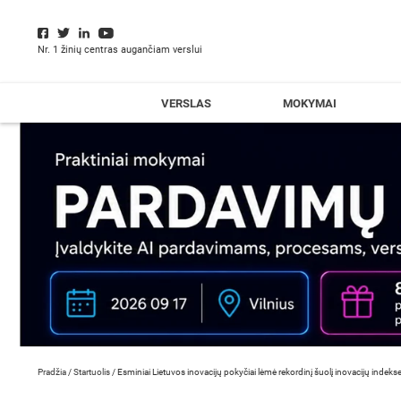
Nr. 1 žinių centras augančiam verslui
VERSLAS
MOKYMAI
Pradžia
/
Startuolis
/
Esminiai Lietuvos inovacijų pokyčiai lėmė rekordinį šuolį inovacijų indeks