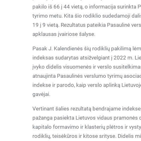
pakilo iš 66 į 44 vietą, o informacija surin
tyrimo metu. Kita šio rodiklio sudedamoji dalis
19 į 9 vietą. Rezultatus pateikia Pasaulinė ver
apklausas įvairiose šalyse.
Pasak J. Kalendienės šių rodiklių pakilimą lėm
indeksas sudarytas atsižvelgiant į 2022 m. Lie
įvyko didelis visuomenės ir verslo susitelkima
atnaujinta Pasaulinės verslumo tyrimų asociac
indekse ir parodo, kaip verslo aplinką Lietuvoje 
gavėjai.
Vertinant šalies rezultatą bendrajame indekse
pažanga pasiekta Lietuvos vidaus pramonės div
kapitalo formavimo ir klasterių plėtros ir vy
rodiklių, teisėkūros ir kitose srityse. Didelis 