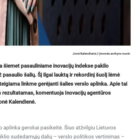
Jonė Kalendienė // Įmonės archyvo nuotr.
va šiemet pasauliniame inovacijų indekse pakilo
asaulio šalių. Šį ilgai lauktą ir rekordinį šuolį lėmė
igiama linkme gerėjanti šalies verslo aplinka. Apie tai
s rezultatamas, komentuoja Inovacijų agentūros
Jonė Kalendienė.
 aplinka gerokai pasikeitė. Šiuo atžvilgiu Lietuvos
odiklio sudedamųjų dalių – verslo politikos vertinimas –